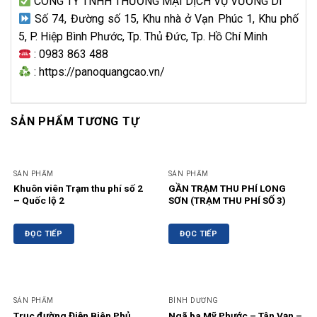
CÔNG TY TNHH THƯƠNG MẠI DỊCH VỤ VƯƠNG DI
Số 74, Đường số 15, Khu nhà ở Vạn Phúc 1, Khu phố
5, P. Hiệp Bình Phước, Tp. Thủ Đức, Tp. Hồ Chí Minh
: 0983 863 488
: https://panoquangcao.vn/
SẢN PHẨM TƯƠNG TỰ
SẢN PHẨM
SẢN PHẨM
Khuôn viên Trạm thu phí số 2
GẦN TRẠM THU PHÍ LONG
– Quốc lộ 2
SƠN (TRẠM THU PHÍ SỐ 3)
ĐỌC TIẾP
ĐỌC TIẾP
SẢN PHẨM
BÌNH DƯƠNG
Trục đường Điện Biên Phủ
Ngã ba Mỹ Phước – Tân Vạn –