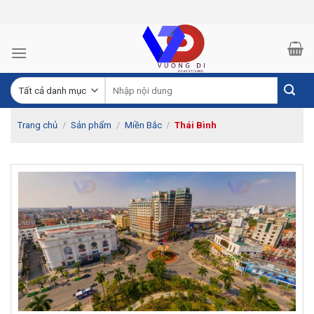
Skip
to
content
Trang chủ
/
Sản phẩm
/
Miền Bắc
/
Thái Bình