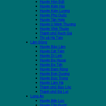
Huyện Hòn Đất
Huyện Kiên Hải
Huyện Kiên Lương
Huyện Phú Quốc
Huyện Tân Hiệp
Huyện U Minh Thượng
Huyện Vĩnh Thuận
Thành phổ Rạch Giá
Thị xã Hà Tiên
Lâm Đồng
Huyện Bảo Lâm
Huyện Cát Tiên
Huyện Di Linh
Huyện Đạ Huoai
Huyện Đạ Tẻh
Huyện Đam Rông
Huyện Đơn Dương
Huyện Đức Trọng
Huyện Lâm Hà
Thành phố Bảo Lộc
Thành phố Đà Lạt
Long An
Huyện Bến Lức
Huyện Cần Đước