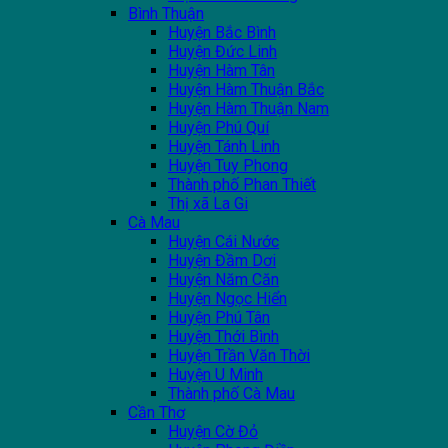
Bình Thuận
Huyện Bắc Bình
Huyện Đức Linh
Huyện Hàm Tân
Huyện Hàm Thuận Bắc
Huyện Hàm Thuận Nam
Huyện Phú Quí
Huyện Tánh Linh
Huyện Tuy Phong
Thành phố Phan Thiết
Thị xã La Gi
Cà Mau
Huyện Cái Nước
Huyện Đầm Dơi
Huyện Năm Căn
Huyện Ngọc Hiển
Huyện Phú Tân
Huyện Thới Bình
Huyện Trần Văn Thời
Huyện U Minh
Thành phố Cà Mau
Cần Thơ
Huyện Cờ Đỏ