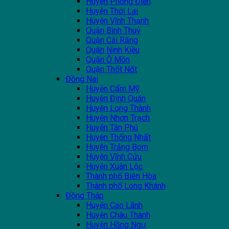
Huyện Phong Điền
Huyện Thới Lai
Huyện Vĩnh Thạnh
Quận Bình Thuỷ
Quận Cái Răng
Quận Ninh Kiều
Quận Ô Môn
Quận Thốt Nốt
Đồng Nai
Huyện Cẩm Mỹ
Huyện Định Quán
Huyện Long Thành
Huyện Nhơn Trạch
Huyện Tân Phú
Huyện Thống Nhất
Huyện Trảng Bom
Huyện Vĩnh Cửu
Huyện Xuân Lộc
Thành phố Biên Hòa
Thành phố Long Khánh
Đồng Tháp
Huyện Cao Lãnh
Huyện Châu Thành
Huyện Hồng Ngự