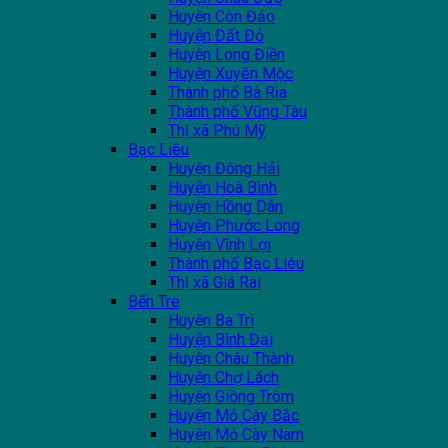
Huyện Côn Đảo
Huyện Đất Đỏ
Huyện Long Điền
Huyện Xuyên Mộc
Thành phố Bà Rịa
Thành phố Vũng Tàu
Thị xã Phú Mỹ
Bạc Liêu
Huyện Đông Hải
Huyện Hoà Bình
Huyện Hồng Dân
Huyện Phước Long
Huyện Vĩnh Lợi
Thành phố Bạc Liêu
Thị xã Giá Rai
Bến Tre
Huyện Ba Tri
Huyện Bình Đại
Huyện Châu Thành
Huyện Chợ Lách
Huyện Giồng Trôm
Huyện Mỏ Cày Bắc
Huyện Mỏ Cày Nam