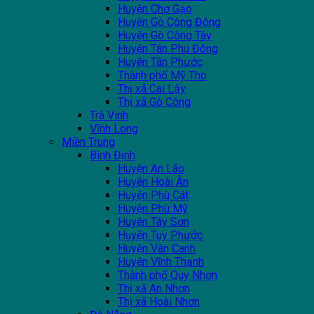
Huyện Chợ Gạo
Huyện Gò Công Đông
Huyện Gò Công Tây
Huyện Tân Phú Đông
Huyện Tân Phước
Thành phố Mỹ Tho
Thị xã Cai Lậy
Thị xã Gò Công
Trà Vinh
Vĩnh Long
Miền Trung
Bình Định
Huyện An Lão
Huyện Hoài Ân
Huyện Phù Cát
Huyện Phù Mỹ
Huyện Tây Sơn
Huyện Tuy Phước
Huyện Vân Canh
Huyện Vĩnh Thạnh
Thành phố Quy Nhơn
Thị xã An Nhơn
Thị xã Hoài Nhơn