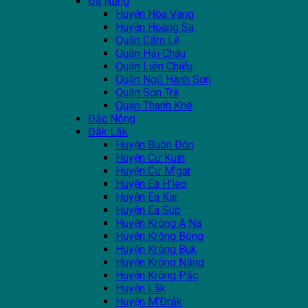
Đà Nẵng
Huyện Hòa Vang
Huyện Hoàng Sa
Quận Cẩm Lệ
Quận Hải Châu
Quận Liên Chiểu
Quận Ngũ Hành Sơn
Quận Sơn Trà
Quận Thanh Khê
Đắc Nông
Đắk Lắk
Huyện Buôn Đôn
Huyện Cư Kuin
Huyện Cư M'gar
Huyện Ea H'leo
Huyện Ea Kar
Huyện Ea Súp
Huyện Krông A Na
Huyện Krông Bông
Huyện Krông Búk
Huyện Krông Năng
Huyện Krông Pắc
Huyện Lắk
Huyện M'Đrắk