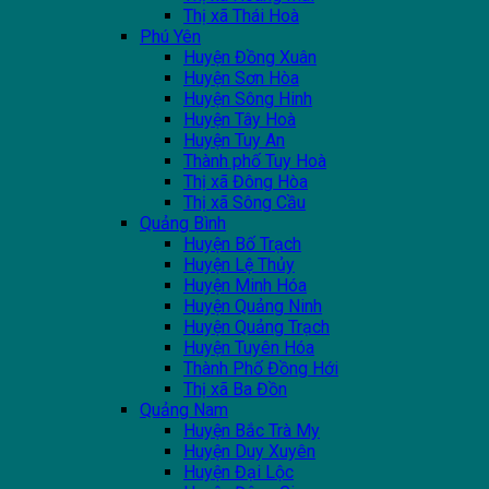
Thị xã Thái Hoà
Phú Yên
Huyện Đồng Xuân
Huyện Sơn Hòa
Huyện Sông Hinh
Huyện Tây Hoà
Huyện Tuy An
Thành phố Tuy Hoà
Thị xã Đông Hòa
Thị xã Sông Cầu
Quảng Bình
Huyện Bố Trạch
Huyện Lệ Thủy
Huyện Minh Hóa
Huyện Quảng Ninh
Huyện Quảng Trạch
Huyện Tuyên Hóa
Thành Phố Đồng Hới
Thị xã Ba Đồn
Quảng Nam
Huyện Bắc Trà My
Huyện Duy Xuyên
Huyện Đại Lộc