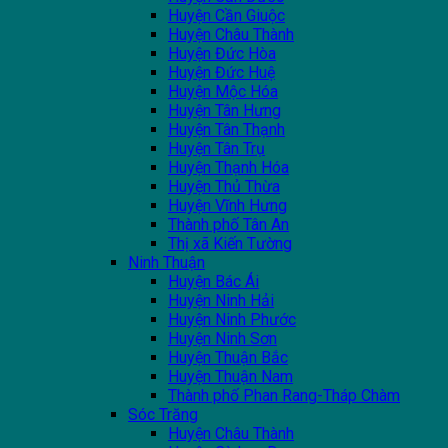
Huyện Cần Giuộc
Huyện Châu Thành
Huyện Đức Hòa
Huyện Đức Huệ
Huyện Mộc Hóa
Huyện Tân Hưng
Huyện Tân Thạnh
Huyện Tân Trụ
Huyện Thạnh Hóa
Huyện Thủ Thừa
Huyện Vĩnh Hưng
Thành phố Tân An
Thị xã Kiến Tường
Ninh Thuận
Huyện Bác Ái
Huyện Ninh Hải
Huyện Ninh Phước
Huyện Ninh Sơn
Huyện Thuận Bắc
Huyện Thuận Nam
Thành phố Phan Rang-Tháp Chàm
Sóc Trăng
Huyện Châu Thành