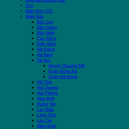
Billboard quảng cáo
Chợ
Màn hình LED
Miền Bắc
Bắc Cạn
Bắc Giang
Bắc Ninh
Cao Bằng
Điện Biên
Hà Giang
Hà Nam
Hà Nội
Huyện Chương Mỹ
Quận Đống Đa
Quận Hà Đông
Hà Tĩnh
Hải Dương
Hải Phòng
Hòa Bình
Hưng Yên
Lai Châu
Lạng Sơn
Lào Cai
Nam Định