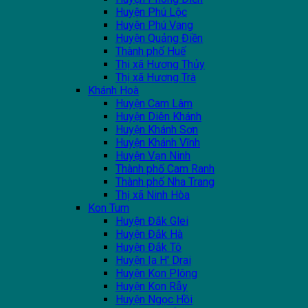
Huyện Phú Lộc
Huyện Phú Vang
Huyện Quảng Điền
Thành phố Huế
Thị xã Hương Thủy
Thị xã Hương Trà
Khánh Hoà
Huyện Cam Lâm
Huyện Diên Khánh
Huyện Khánh Sơn
Huyện Khánh Vĩnh
Huyện Vạn Ninh
Thành phố Cam Ranh
Thành phố Nha Trang
Thị xã Ninh Hòa
Kon Tum
Huyện Đắk Glei
Huyện Đắk Hà
Huyện Đắk Tô
Huyện Ia H' Drai
Huyện Kon Plông
Huyện Kon Rẫy
Huyện Ngọc Hồi