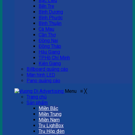
Bạc Liêu
Bến Tre
Bình Dương
Bình Phước
Bình Thuận
Cà Mau
Cần Thơ
Đồng Nai
Đồng Tháp
Hậu Giang
TP.Hồ Chí Minh
Kiên Giang
Billboard quảng cáo
Màn hình LED
Pano quảng cáo
Menu
≡
╳
Trang chủ
Sản phẩm
Miền Bắc
Miền Trung
Miền Nam
Trụ LighBox
Trụ Hộp đèn