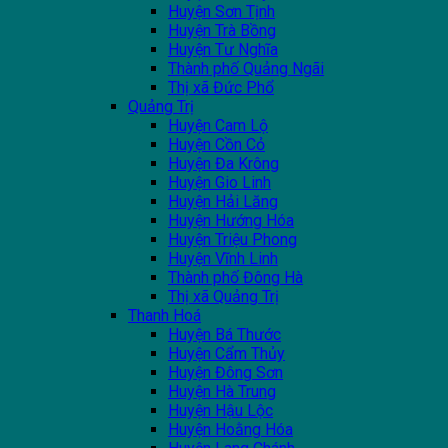
Huyện Sơn Tịnh
Huyện Trà Bồng
Huyện Tư Nghĩa
Thành phố Quảng Ngãi
Thị xã Đức Phổ
Quảng Trị
Huyện Cam Lộ
Huyện Cồn Cỏ
Huyện Đa Krông
Huyện Gio Linh
Huyện Hải Lăng
Huyện Hướng Hóa
Huyện Triệu Phong
Huyện Vĩnh Linh
Thành phố Đông Hà
Thị xã Quảng Trị
Thanh Hoá
Huyện Bá Thước
Huyện Cẩm Thủy
Huyện Đông Sơn
Huyện Hà Trung
Huyện Hậu Lộc
Huyện Hoằng Hóa