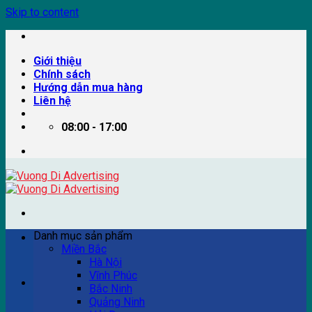
Skip to content
Giới thiệu
Chính sách
Hướng dẫn mua hàng
Liên hệ
08:00 - 17:00
Danh mục sản phẩm
Miền Bắc
Hà Nội
Vĩnh Phúc
Ví dụ: Billboard quảng cáo, pano quảng cáo, quảng cáo
Bắc Ninh
trên xe bus...
Quảng Ninh