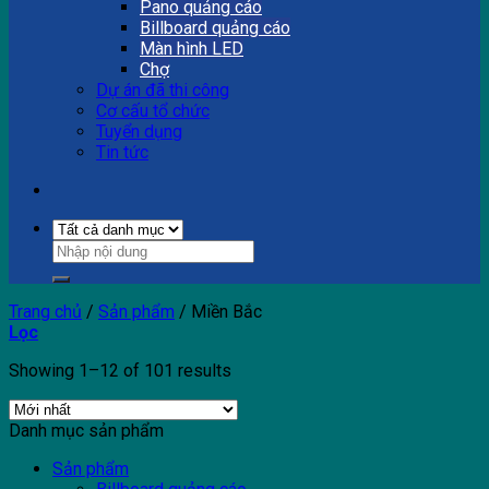
Pano quảng cáo
Billboard quảng cáo
Màn hình LED
Chợ
Dự án đã thi công
Cơ cấu tổ chức
Tuyển dụng
Tin tức
Trang chủ
/
Sản phẩm
/
Miền Bắc
Lọc
Showing 1–12 of 101 results
Danh mục sản phẩm
Sản phẩm