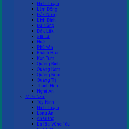
Ninh Thuận
Lâm Đồng
Đắk Nông
Bình Định
Đà Nẵng
Đắk Lắk
Gia Lai
Huế
Phú Yên
Khánh Hoà
Kon Tum
Quảng Bình
Quảng Nam
Quảng Ngãi
Quảng Trị
Thanh Hoá
Nghệ An
Miền Nam
Tây Ninh
Ninh Thuận
Long An
An Giang
Bà Rịa-Vũng Tàu