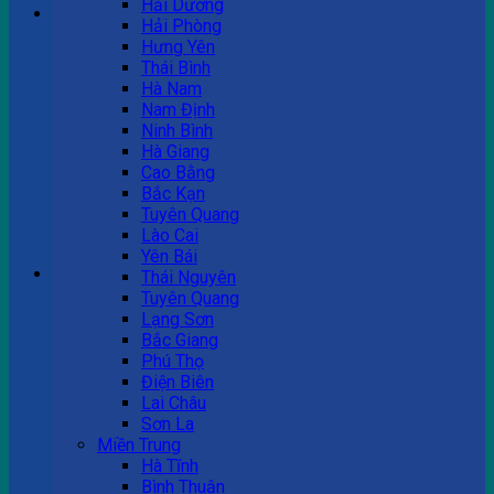
Hải Dương
Hải Phòng
Hưng Yên
Tư vấn bán hàng
Thái Bình
Hà Nam
0983 863 488
Nam Định
Ninh Bình
Hà Giang
Cao Bằng
Hotline hỗ trợ
Bắc Kạn
Tuyên Quang
0983 863 488
Lào Cai
Yên Bái
Giỏ hàng
Thái Nguyên
Tuyên Quang
Chưa có sản phẩm trong giỏ hàng.
Lạng Sơn
Bắc Giang
Phú Thọ
Điện Biên
Lai Châu
Sơn La
Miền Trung
Hà Tĩnh
Bình Thuận