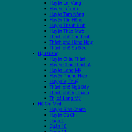
Huyện Lai Vung
Huyện Lấp Vò
Huyện Tam Nông
Huyện Tân Hồng
Huyện Thanh Bình
Huyện Tháp Mười
Thành phố Cao Lãnh
Thành phố Hồng Ngự
Thành phố Sa Đéc
Hậu Giang
Huyện Châu Thành
Huyện Châu Thành A
Huyện Long Mỹ
Huyện Phụng Hiệp
Huyện Vị Thuỷ
Thành phố Ngã Bảy
Thành phố Vị Thanh
Thị xã Long Mỹ
Hồ Chí Minh
Huyện Bình Chánh
Huyện Củ Chi
Quận 1
Quận 10
Quận 11