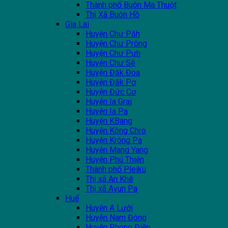
Thành phố Buôn Ma Thuột
Thị Xã Buôn Hồ
Gia Lai
Huyện Chư Păh
Huyện Chư Prông
Huyện Chư Pưh
Huyện Chư Sê
Huyện Đăk Đoa
Huyện Đăk Pơ
Huyện Đức Cơ
Huyện Ia Grai
Huyện Ia Pa
Huyện KBang
Huyện Kông Chro
Huyện Krông Pa
Huyện Mang Yang
Huyện Phú Thiện
Thành phố Pleiku
Thị xã An Khê
Thị xã Ayun Pa
Huế
Huyện A Lưới
Huyện Nam Đông
Huyện Phong Điền