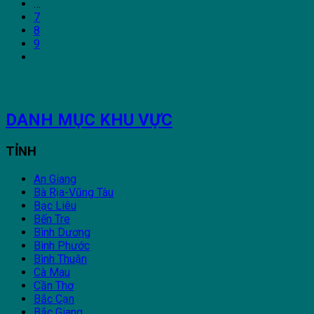
…
7
8
9
DANH MỤC KHU VỰC
TỈNH
An Giang
Bà Rịa-Vũng Tàu
Bạc Liêu
Bến Tre
Bình Dương
Bình Phước
Bình Thuận
Cà Mau
Cần Thơ
Bắc Cạn
Bắc Giang