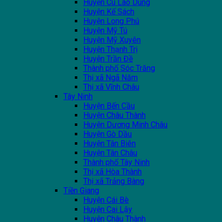
Huyện Cù Lao Dung
Huyện Kế Sách
Huyện Long Phú
Huyện Mỹ Tú
Huyện Mỹ Xuyên
Huyện Thạnh Trị
Huyện Trần Đề
Thành phố Sóc Trăng
Thị xã Ngã Năm
Thị xã Vĩnh Châu
Tây Ninh
Huyện Bến Cầu
Huyện Châu Thành
Huyện Dương Minh Châu
Huyện Gò Dầu
Huyện Tân Biên
Huyện Tân Châu
Thành phố Tây Ninh
Thị xã Hòa Thành
Thị xã Trảng Bàng
Tiền Giang
Huyện Cái Bè
Huyện Cai Lậy
Huyện Châu Thành