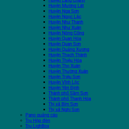
Huyện Lang Chánh
Huyện Mường Lát
Huyện Nga Sơn
Huyện Ngọc Lặc
Huyện Như Thanh
Huyện Như Xuân
Huyện Nông Cống
Huyện Quan Hóa
Huyện Quan Sơn
Huyện Quảng Xương
Huyện Thạch Thành
Huyện Thiệu Hóa
Huyện Thọ Xuân
Huyện Thường Xuân
Huyện Triệu Sơn
Huyện Vĩnh Lộc
Huyện Yên Định
Thành phố Sầm Sơn
Thành phố Thanh Hóa
Thị xã Bỉm Sơn
Thị xã Nghi Sơn
Pano quảng cáo
Trụ Hộp đèn
Trụ LighBox