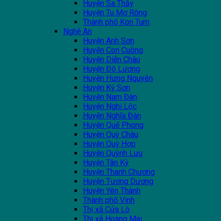
Huyện Sa Thầy
Huyện Tu Mơ Rông
Thành phố Kon Tum
Nghệ An
Huyện Anh Sơn
Huyện Con Cuông
Huyện Diễn Châu
Huyện Đô Lương
Huyện Hưng Nguyên
Huyện Kỳ Sơn
Huyện Nam Đàn
Huyện Nghi Lộc
Huyện Nghĩa Đàn
Huyện Quế Phong
Huyện Quỳ Châu
Huyện Quỳ Hợp
Huyện Quỳnh Lưu
Huyện Tân Kỳ
Huyện Thanh Chương
Huyện Tương Dương
Huyện Yên Thành
Thành phố Vinh
Thị xã Cửa Lò
Thị xã Hoàng Mai