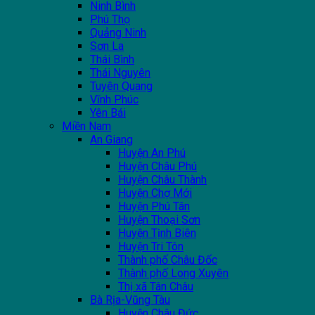
Ninh Bình
Phú Thọ
Quảng Ninh
Sơn La
Thái Bình
Thái Nguyên
Tuyên Quang
Vĩnh Phúc
Yên Bái
Miền Nam
An Giang
Huyện An Phú
Huyện Châu Phú
Huyện Châu Thành
Huyện Chợ Mới
Huyện Phú Tân
Huyện Thoại Sơn
Huyện Tịnh Biên
Huyện Tri Tôn
Thành phố Châu Đốc
Thành phố Long Xuyên
Thị xã Tân Châu
Bà Rịa-Vũng Tàu
Huyện Châu Đức