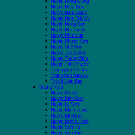
Huyện Đông Giang
Huyện Hiệp Đức
Huyện Nam Giang
Huyện Nam Trà My
Huyện Nông Sơn
Huyện Núi Thành
Huyện Phú Ninh
Huyện Phước Sơn
Huyện Quế Sơn
Huyện Tây Giang
Huyện Thăng Bình
Huyện Tiên Phước
Thành phố Hội An
Thành phố Tam Kỳ
Thị xã Điện Bàn
Quảng Ngãi
Huyện Ba Tơ
Huyện Bình Sơn
Huyện Lý Sơn
Huyện Minh Long
Huyện Mộ Đức
Huyện Nghĩa Hành
Huyện Sơn Hà
Huyện Sơn Tây