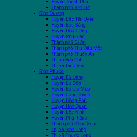
Huyện Thạnh Phú
Thành phố Bến Tre
Bình Dương
Huyện Bắc Tân Uyên
Huyện Bàu Bàng
Huyện Dầu Tiếng
Huyện Phú Giáo
Thành phố Dĩ An
Thành phố Thủ Dầu Một
Thành phố Thuận An
Thị xã Bến Cát
Thị xã Tân Uyên
Bình Phước
Huyện Bù Đăng
Huyện Bù Đốp
Huyện Bù Gia Mập
Huyện Chơn Thành
Huyện Đồng Phú
Huyện Hớn Quản
Huyện Lộc Ninh
Huyện Phú Riềng
Thành phố Đồng Xoài
Thị xã Bình Long
Thị xã Phước Long