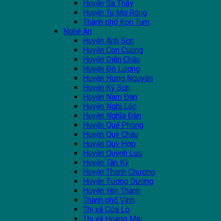
Huyện Sa Thầy
Huyện Tu Mơ Rông
Thành phố Kon Tum
Nghệ An
Huyện Anh Sơn
Huyện Con Cuông
Huyện Diễn Châu
Huyện Đô Lương
Huyện Hưng Nguyên
Huyện Kỳ Sơn
Huyện Nam Đàn
Huyện Nghi Lộc
Huyện Nghĩa Đàn
Huyện Quế Phong
Huyện Quỳ Châu
Huyện Quỳ Hợp
Huyện Quỳnh Lưu
Huyện Tân Kỳ
Huyện Thanh Chương
Huyện Tương Dương
Huyện Yên Thành
Thành phố Vinh
Thị xã Cửa Lò
Thị xã Hoàng Mai