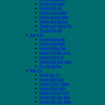
Huyện Côn Đảo
Huyện Đất Đỏ
Huyện Long Điền
Huyện Xuyên Mộc
Thành phố Bà Rịa
Thành phố Vũng Tàu
Thị xã Phú Mỹ
Bạc Liêu
Huyện Đông Hải
Huyện Hoà Bình
Huyện Hồng Dân
Huyện Phước Long
Huyện Vĩnh Lợi
Thành phố Bạc Liêu
Thị xã Giá Rai
Bến Tre
Huyện Ba Tri
Huyện Bình Đại
Huyện Châu Thành
Huyện Chợ Lách
Huyện Giồng Trôm
Huyện Mỏ Cày Bắc
Huyện Mỏ Cày Nam