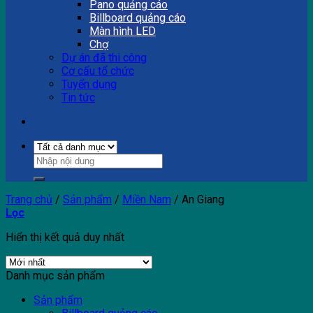
Pano quảng cáo
Billboard quảng cáo
Màn hình LED
Chợ
Dự án đã thi công
Cơ cấu tổ chức
Tuyển dụng
Tin tức
Trang chủ
/
Sản phẩm
/
Miền Nam
/
An Giang
Lọc
Hiển thị kết quả duy nhất
Danh mục sản phẩm
Sản phẩm