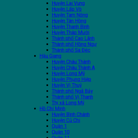
Huyện Lai Vung
Huyện Lấp Vò
Huyện Tam Nông
Huyện Tân Hồng
Huyện Thanh Bình
Huyện Tháp Mười
Thành phố Cao Lãnh
Thành phố Hồng Ngự
Thành phố Sa Đéc
Hậu Giang
Huyện Châu Thành
Huyện Châu Thành A
Huyện Long Mỹ
Huyện Phụng Hiệp
Huyện Vị Thuỷ
Thành phố Ngã Bảy
Thành phố Vị Thanh
Thị xã Long Mỹ
Hồ Chí Minh
Huyện Bình Chánh
Huyện Củ Chi
Quận 1
Quận 10
Quận 11