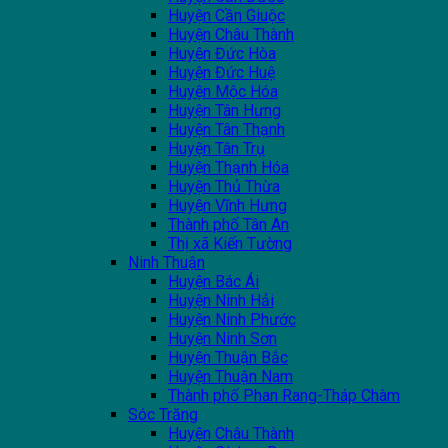
Huyện Cần Giuộc
Huyện Châu Thành
Huyện Đức Hòa
Huyện Đức Huệ
Huyện Mộc Hóa
Huyện Tân Hưng
Huyện Tân Thạnh
Huyện Tân Trụ
Huyện Thạnh Hóa
Huyện Thủ Thừa
Huyện Vĩnh Hưng
Thành phố Tân An
Thị xã Kiến Tường
Ninh Thuận
Huyện Bác Ái
Huyện Ninh Hải
Huyện Ninh Phước
Huyện Ninh Sơn
Huyện Thuận Bắc
Huyện Thuận Nam
Thành phố Phan Rang-Tháp Chàm
Sóc Trăng
Huyện Châu Thành