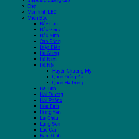
Billboard quảng cáo
Chợ
Màn hình LED
Miền Bắc
Bắc Cạn
Bắc Giang
Bắc Ninh
Cao Bằng
Điện Biên
Hà Giang
Hà Nam
Hà Nội
Huyện Chương Mỹ
Quận Đống Đa
Quận Hà Đông
Hà Tĩnh
Hải Dương
Hải Phòng
Hòa Bình
Hưng Yên
Lai Châu
Lạng Sơn
Lào Cai
Nam Định