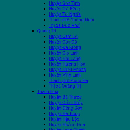
Huyện Sơn Tịnh
Huyện Trà Bồng
Huyện Tư Nghĩa
Thành phố Quảng Ngãi
Thị xã Đức Phổ
Quảng Trị
Huyện Cam Lộ
Huyện Cồn Cỏ
Huyện Đa Krông
Huyện Gio Linh
Huyện Hải Lăng
Huyện Hướng Hóa
Huyện Triệu Phong
Huyện Vĩnh Linh
Thành phố Đông Hà
Thị xã Quảng Trị
Thanh Hoá
Huyện Bá Thước
Huyện Cẩm Thủy
Huyện Đông Sơn
Huyện Hà Trung
Huyện Hậu Lộc
Huyện Hoằng Hóa