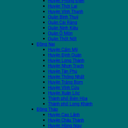
Huyện Phong Điền
Huyện Thới Lai
Huyện Vĩnh Thạnh
Quận Bình Thuỷ
Quận Cái Răng
Quận Ninh Kiều
Quận Ô Môn
Quận Thốt Nốt
Đồng Nai
Huyện Cẩm Mỹ
Huyện Định Quán
Huyện Long Thành
Huyện Nhơn Trạch
Huyện Tân Phú
Huyện Thống Nhất
Huyện Trảng Bom
Huyện Vĩnh Cửu
Huyện Xuân Lộc
Thành phố Biên Hòa
Thành phố Long Khánh
Đồng Tháp
Huyện Cao Lãnh
Huyện Châu Thành
Huyện Hồng Ngự