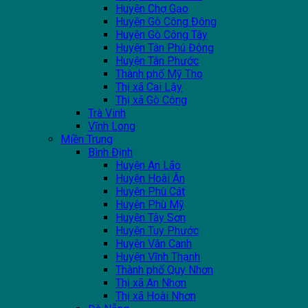
Huyện Chợ Gạo
Huyện Gò Công Đông
Huyện Gò Công Tây
Huyện Tân Phú Đông
Huyện Tân Phước
Thành phố Mỹ Tho
Thị xã Cai Lậy
Thị xã Gò Công
Trà Vinh
Vĩnh Long
Miền Trung
Bình Định
Huyện An Lão
Huyện Hoài Ân
Huyện Phù Cát
Huyện Phù Mỹ
Huyện Tây Sơn
Huyện Tuy Phước
Huyện Vân Canh
Huyện Vĩnh Thạnh
Thành phố Quy Nhơn
Thị xã An Nhơn
Thị xã Hoài Nhơn