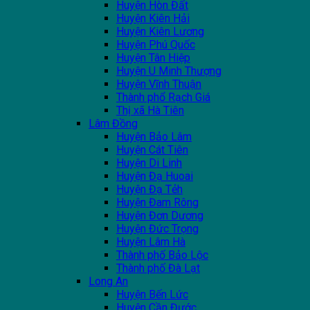
Huyện Hòn Đất
Huyện Kiên Hải
Huyện Kiên Lương
Huyện Phú Quốc
Huyện Tân Hiệp
Huyện U Minh Thượng
Huyện Vĩnh Thuận
Thành phổ Rạch Giá
Thị xã Hà Tiên
Lâm Đồng
Huyện Bảo Lâm
Huyện Cát Tiên
Huyện Di Linh
Huyện Đạ Huoai
Huyện Đạ Tẻh
Huyện Đam Rông
Huyện Đơn Dương
Huyện Đức Trọng
Huyện Lâm Hà
Thành phố Bảo Lộc
Thành phố Đà Lạt
Long An
Huyện Bến Lức
Huyện Cần Đước