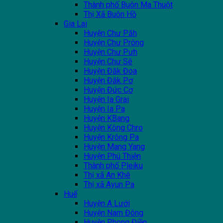
Thành phố Buôn Ma Thuột
Thị Xã Buôn Hồ
Gia Lai
Huyện Chư Păh
Huyện Chư Prông
Huyện Chư Pưh
Huyện Chư Sê
Huyện Đăk Đoa
Huyện Đăk Pơ
Huyện Đức Cơ
Huyện Ia Grai
Huyện Ia Pa
Huyện KBang
Huyện Kông Chro
Huyện Krông Pa
Huyện Mang Yang
Huyện Phú Thiện
Thành phố Pleiku
Thị xã An Khê
Thị xã Ayun Pa
Huế
Huyện A Lưới
Huyện Nam Đông
Huyện Phong Điền