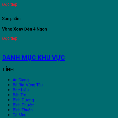
Đọc tiếp
Sản phẩm
Vòng Xoay Đèn 4 Ngọn
Đọc tiếp
DANH MỤC KHU VỰC
TỈNH
An Giang
Bà Rịa-Vũng Tàu
Bạc Liêu
Bến Tre
Bình Dương
Bình Phước
Bình Thuận
Cà Mau