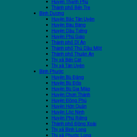
Huyện Thạnh Phú
Thành phố Bến Tre
Bình Dương
Huyện Bắc Tân Uyên
Huyện Bàu Bàng
Huyện Dầu Tiếng
Huyện Phú Giáo
Thành phố Dĩ An
Thành phố Thủ Dầu Một
Thành phố Thuận An
Thị xã Bến Cát
Thị xã Tân Uyên
Bình Phước
Huyện Bù Đăng
Huyện Bù Đốp
Huyện Bù Gia Mập
Huyện Chơn Thành
Huyện Đồng Phú
Huyện Hớn Quản
Huyện Lộc Ninh
Huyện Phú Riềng
Thành phố Đồng Xoài
Thị xã Bình Long
Thị xã Phước Long