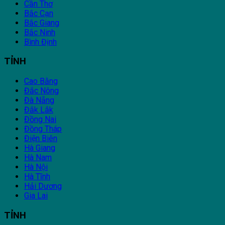
Cần Thơ
Bắc Cạn
Bắc Giang
Bắc Ninh
Bình Định
TỈNH
Cao Bằng
Đắc Nông
Đà Nẵng
Đắk Lắk
Đồng Nai
Đồng Tháp
Điện Biên
Hà Giang
Hà Nam
Hà Nội
Hà Tĩnh
Hải Dương
Gia Lai
TỈNH