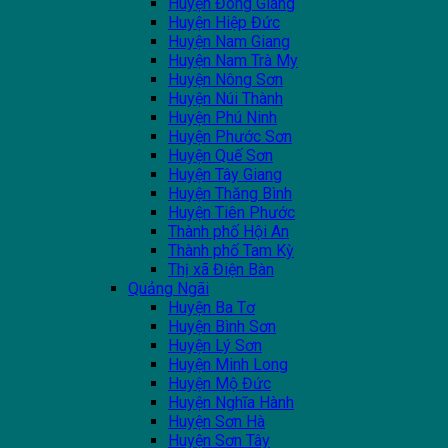
Huyện Đông Giang
Huyện Hiệp Đức
Huyện Nam Giang
Huyện Nam Trà My
Huyện Nông Sơn
Huyện Núi Thành
Huyện Phú Ninh
Huyện Phước Sơn
Huyện Quế Sơn
Huyện Tây Giang
Huyện Thăng Bình
Huyện Tiên Phước
Thành phố Hội An
Thành phố Tam Kỳ
Thị xã Điện Bàn
Quảng Ngãi
Huyện Ba Tơ
Huyện Bình Sơn
Huyện Lý Sơn
Huyện Minh Long
Huyện Mộ Đức
Huyện Nghĩa Hành
Huyện Sơn Hà
Huyện Sơn Tây