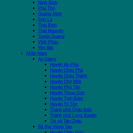
Ninh Bình
Phú Thọ
Quảng Ninh
Sơn La
Thái Bình
Thái Nguyên
Tuyên Quang
Vĩnh Phúc
Yên Bái
Miền Nam
An Giang
Huyện An Phú
Huyện Châu Phú
Huyện Châu Thành
Huyện Chợ Mới
Huyện Phú Tân
Huyện Thoại Sơn
Huyện Tịnh Biên
Huyện Tri Tôn
Thành phố Châu Đốc
Thành phố Long Xuyên
Thị xã Tân Châu
Bà Rịa-Vũng Tàu
Huyện Châu Đức