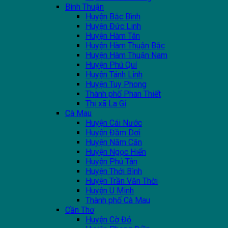
Bình Thuận
Huyện Bắc Bình
Huyện Đức Linh
Huyện Hàm Tân
Huyện Hàm Thuận Bắc
Huyện Hàm Thuận Nam
Huyện Phú Quí
Huyện Tánh Linh
Huyện Tuy Phong
Thành phố Phan Thiết
Thị xã La Gi
Cà Mau
Huyện Cái Nước
Huyện Đầm Dơi
Huyện Năm Căn
Huyện Ngọc Hiển
Huyện Phú Tân
Huyện Thới Bình
Huyện Trần Văn Thời
Huyện U Minh
Thành phố Cà Mau
Cần Thơ
Huyện Cờ Đỏ