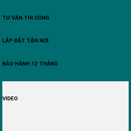
TƯ VẤN THI CÔNG
LẮP ĐẶT TẬN NƠI
BẢO HÀNH 12 THÁNG
VIDEO