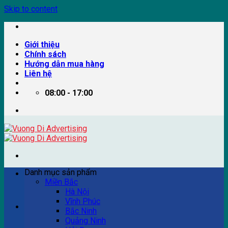
Skip to content
Giới thiệu
Chính sách
Hướng dẫn mua hàng
Liên hệ
08:00 - 17:00
Danh mục sản phẩm
Miền Bắc
Hà Nội
Vĩnh Phúc
Ví dụ: Billboard quảng cáo, pano quảng cáo, quảng cáo
Bắc Ninh
trên xe bus...
Quảng Ninh