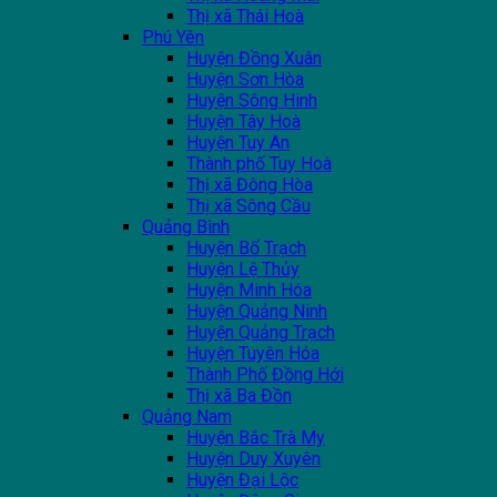
Thị xã Thái Hoà
Phú Yên
Huyện Đồng Xuân
Huyện Sơn Hòa
Huyện Sông Hinh
Huyện Tây Hoà
Huyện Tuy An
Thành phố Tuy Hoà
Thị xã Đông Hòa
Thị xã Sông Cầu
Quảng Bình
Huyện Bố Trạch
Huyện Lệ Thủy
Huyện Minh Hóa
Huyện Quảng Ninh
Huyện Quảng Trạch
Huyện Tuyên Hóa
Thành Phố Đồng Hới
Thị xã Ba Đồn
Quảng Nam
Huyện Bắc Trà My
Huyện Duy Xuyên
Huyện Đại Lộc