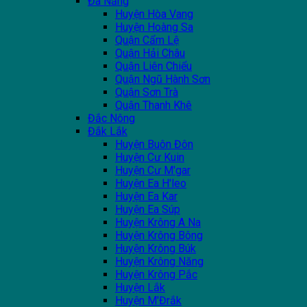
Đà Nẵng
Huyện Hòa Vang
Huyện Hoàng Sa
Quận Cẩm Lệ
Quận Hải Châu
Quận Liên Chiểu
Quận Ngũ Hành Sơn
Quận Sơn Trà
Quận Thanh Khê
Đắc Nông
Đắk Lắk
Huyện Buôn Đôn
Huyện Cư Kuin
Huyện Cư M'gar
Huyện Ea H'leo
Huyện Ea Kar
Huyện Ea Súp
Huyện Krông A Na
Huyện Krông Bông
Huyện Krông Búk
Huyện Krông Năng
Huyện Krông Pắc
Huyện Lắk
Huyện M'Đrắk