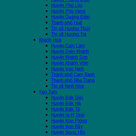
Huyện Phú Lộc
Huyện Phú Vang
Huyện Quảng Điền
Thành phố Huế
Thị xã Hương Thủy
Thị xã Hương Trà
Khánh Hoà
Huyện Cam Lâm
Huyện Diên Khánh
Huyện Khánh Sơn
Huyện Khánh Vĩnh
Huyện Vạn Ninh
Thành phố Cam Ranh
Thành phố Nha Trang
Thị xã Ninh Hòa
Kon Tum
Huyện Đắk Glei
Huyện Đắk Hà
Huyện Đắk Tô
Huyện Ia H' Drai
Huyện Kon Plông
Huyện Kon Rẫy
Huyện Ngọc Hồi