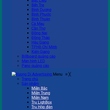
Bạc Liêu
Bến Tre
Bình Dương
Bình Phước
Bình Thuận
Cà Mau
Cần Thơ
Đồng Nai
Đồng Tháp
Hậu Giang
TP.Hồ Chí Minh
Kiên Giang
Billboard quảng cáo
Màn hình LED
Pano quảng cáo
Menu
≡
╳
Trang chủ
Sản phẩm
Miền Bắc
Miền Trung
Miền Nam
Trụ LighBox
Trụ Hộp đèn