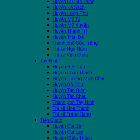
Huyện Cù Lao Dung
Huyện Kế Sách
Huyện Long Phú
Huyện Mỹ Tú
Huyện Mỹ Xuyên
Huyện Thạnh Trị
Huyện Trần Đề
Thành phố Sóc Trăng
Thị xã Ngã Năm
Thị xã Vĩnh Châu
Tây Ninh
Huyện Bến Cầu
Huyện Châu Thành
Huyện Dương Minh Châu
Huyện Gò Dầu
Huyện Tân Biên
Huyện Tân Châu
Thành phố Tây Ninh
Thị xã Hòa Thành
Thị xã Trảng Bàng
Tiền Giang
Huyện Cái Bè
Huyện Cai Lậy
Huyện Châu Thành