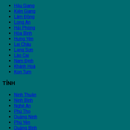
Hậu Giang
Kiên Giang
Lâm Đồng
Long An
Hải Phòng
Hòa Bình
Hưng Yên
Lai Châu
Lạng Sơn
Lào Cai
Nam Định
Khánh Hoà
Kon Tum
TỈNH
Ninh Thuận
Ninh Bình
Nghệ An
Phú Thọ
Quảng Ninh
Phú Yên
Quảng Bình