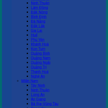
Ninh Thuận
Lâm Đồng
Đắk Nông
Bình Định
Đà Nẵng
Đắk Lắk
Gia Lai
Huế
Phú Yên
Khánh Hoà
Kon Tum
Quảng Bình
Quảng Nam
Quảng Ngãi
Quảng Trị
Thanh Hoá
Nghệ An
Miền Nam
Tây Ninh
Ninh Thuận
Long An
An Giang
Bà Rịa-Vũng Tàu