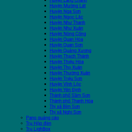
Huyện Lang Chánh
Huyện Mường Lát
Huyện Nga Sơn
Huyện Ngọc Lặc
Huyện Như Thanh
Huyện Như Xuân
Huyện Nông Cống
Huyện Quan Hóa
Huyện Quan Sơn
Huyện Quảng Xương
Huyện Thạch Thành
Huyện Thiệu Hóa
Huyện Thọ Xuân
Huyện Thường Xuân
Huyện Triệu Sơn
Huyện Vĩnh Lộc
Huyện Yên Định
Thành phố Sầm Sơn
Thành phố Thanh Hóa
Thị xã Bỉm Sơn
Thị xã Nghi Sơn
Pano quảng cáo
Trụ Hộp đèn
Trụ LighBox