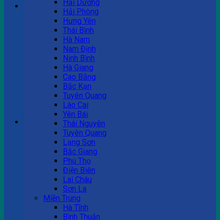
Hải Dương
Hải Phòng
Hưng Yên
Tư vấn bán hàng
Thái Bình
Hà Nam
0983 863 488
Nam Định
Ninh Bình
Hà Giang
Cao Bằng
Hotline hỗ trợ
Bắc Kạn
Tuyên Quang
0983 863 488
Lào Cai
Yên Bái
Giỏ hàng
Thái Nguyên
Tuyên Quang
Chưa có sản phẩm trong giỏ hàng.
Lạng Sơn
Bắc Giang
Phú Thọ
Điện Biên
Lai Châu
Sơn La
Miền Trung
Hà Tĩnh
Bình Thuận