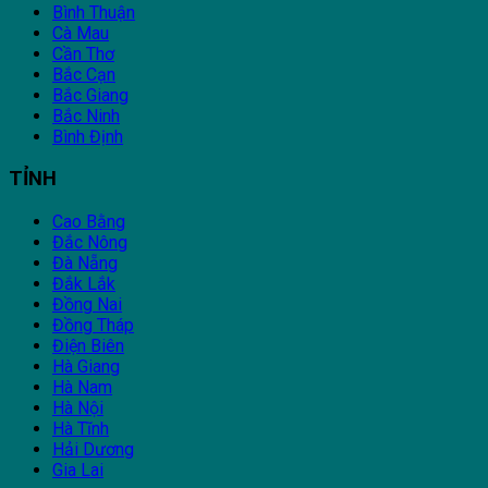
Bình Thuận
Cà Mau
Cần Thơ
Bắc Cạn
Bắc Giang
Bắc Ninh
Bình Định
TỈNH
Cao Bằng
Đắc Nông
Đà Nẵng
Đắk Lắk
Đồng Nai
Đồng Tháp
Điện Biên
Hà Giang
Hà Nam
Hà Nội
Hà Tĩnh
Hải Dương
Gia Lai