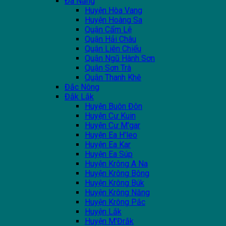
Đà Nẵng
Huyện Hòa Vang
Huyện Hoàng Sa
Quận Cẩm Lệ
Quận Hải Châu
Quận Liên Chiểu
Quận Ngũ Hành Sơn
Quận Sơn Trà
Quận Thanh Khê
Đắc Nông
Đắk Lắk
Huyện Buôn Đôn
Huyện Cư Kuin
Huyện Cư M'gar
Huyện Ea H'leo
Huyện Ea Kar
Huyện Ea Súp
Huyện Krông A Na
Huyện Krông Bông
Huyện Krông Búk
Huyện Krông Năng
Huyện Krông Pắc
Huyện Lắk
Huyện M'Đrắk