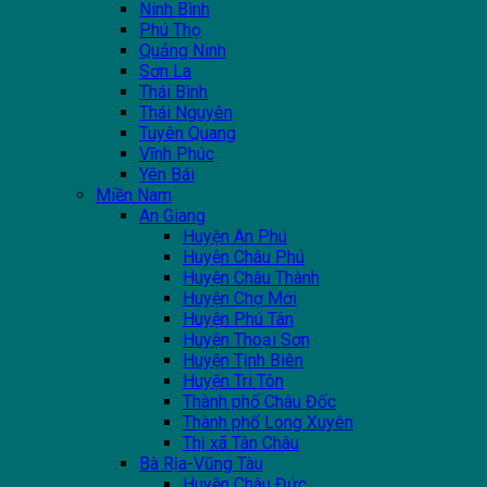
Ninh Bình
Phú Thọ
Quảng Ninh
Sơn La
Thái Bình
Thái Nguyên
Tuyên Quang
Vĩnh Phúc
Yên Bái
Miền Nam
An Giang
Huyện An Phú
Huyện Châu Phú
Huyện Châu Thành
Huyện Chợ Mới
Huyện Phú Tân
Huyện Thoại Sơn
Huyện Tịnh Biên
Huyện Tri Tôn
Thành phố Châu Đốc
Thành phố Long Xuyên
Thị xã Tân Châu
Bà Rịa-Vũng Tàu
Huyện Châu Đức