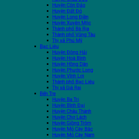
Huyện Côn Đảo
Huyện Đất Đỏ
Huyện Long Điền
Huyện Xuyên Mộc
Thành phố Bà Rịa
Thành phố Vũng Tàu
Thị xã Phú Mỹ
Bạc Liêu
Huyện Đông Hải
Huyện Hoà Bình
Huyện Hồng Dân
Huyện Phước Long
Huyện Vĩnh Lợi
Thành phố Bạc Liêu
Thị xã Giá Rai
Bến Tre
Huyện Ba Tri
Huyện Bình Đại
Huyện Châu Thành
Huyện Chợ Lách
Huyện Giồng Trôm
Huyện Mỏ Cày Bắc
Huyện Mỏ Cày Nam