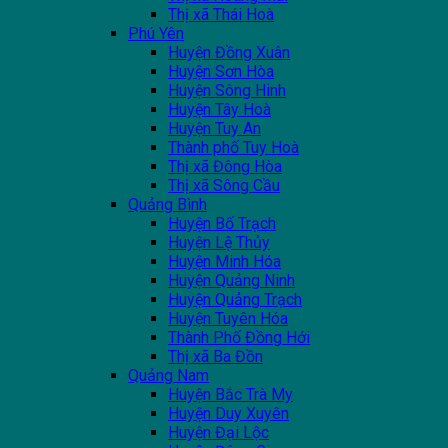
Thị xã Thái Hoà
Phú Yên
Huyện Đồng Xuân
Huyện Sơn Hòa
Huyện Sông Hinh
Huyện Tây Hoà
Huyện Tuy An
Thành phố Tuy Hoà
Thị xã Đông Hòa
Thị xã Sông Cầu
Quảng Bình
Huyện Bố Trạch
Huyện Lệ Thủy
Huyện Minh Hóa
Huyện Quảng Ninh
Huyện Quảng Trạch
Huyện Tuyên Hóa
Thành Phố Đồng Hới
Thị xã Ba Đồn
Quảng Nam
Huyện Bắc Trà My
Huyện Duy Xuyên
Huyện Đại Lộc