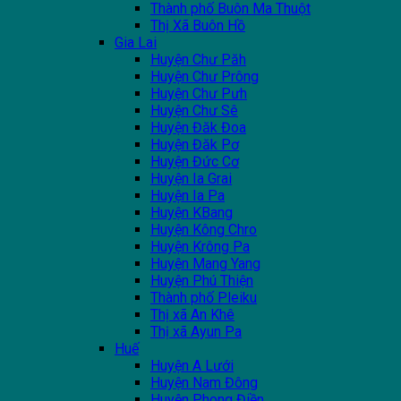
Thành phố Buôn Ma Thuột
Thị Xã Buôn Hồ
Gia Lai
Huyện Chư Păh
Huyện Chư Prông
Huyện Chư Pưh
Huyện Chư Sê
Huyện Đăk Đoa
Huyện Đăk Pơ
Huyện Đức Cơ
Huyện Ia Grai
Huyện Ia Pa
Huyện KBang
Huyện Kông Chro
Huyện Krông Pa
Huyện Mang Yang
Huyện Phú Thiện
Thành phố Pleiku
Thị xã An Khê
Thị xã Ayun Pa
Huế
Huyện A Lưới
Huyện Nam Đông
Huyện Phong Điền