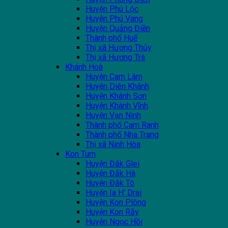
Huyện Phú Lộc
Huyện Phú Vang
Huyện Quảng Điền
Thành phố Huế
Thị xã Hương Thủy
Thị xã Hương Trà
Khánh Hoà
Huyện Cam Lâm
Huyện Diên Khánh
Huyện Khánh Sơn
Huyện Khánh Vĩnh
Huyện Vạn Ninh
Thành phố Cam Ranh
Thành phố Nha Trang
Thị xã Ninh Hòa
Kon Tum
Huyện Đắk Glei
Huyện Đắk Hà
Huyện Đắk Tô
Huyện Ia H' Drai
Huyện Kon Plông
Huyện Kon Rẫy
Huyện Ngọc Hồi