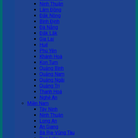
Ninh Thuận
Lâm Đồng
Đắk Nông
Bình Định
Đà Nẵng
Đắk Lắk
Gia Lai
Huế
Phú Yên
Khánh Hoà
Kon Tum
Quảng Bình
Quảng Nam
Quảng Ngãi
Quảng Trị
Thanh Hoá
Nghệ An
Miền Nam
Tây Ninh
Ninh Thuận
Long An
An Giang
Bà Rịa-Vũng Tàu