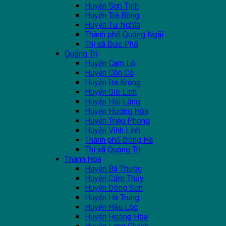
Huyện Sơn Tịnh
Huyện Trà Bồng
Huyện Tư Nghĩa
Thành phố Quảng Ngãi
Thị xã Đức Phổ
Quảng Trị
Huyện Cam Lộ
Huyện Cồn Cỏ
Huyện Đa Krông
Huyện Gio Linh
Huyện Hải Lăng
Huyện Hướng Hóa
Huyện Triệu Phong
Huyện Vĩnh Linh
Thành phố Đông Hà
Thị xã Quảng Trị
Thanh Hoá
Huyện Bá Thước
Huyện Cẩm Thủy
Huyện Đông Sơn
Huyện Hà Trung
Huyện Hậu Lộc
Huyện Hoằng Hóa