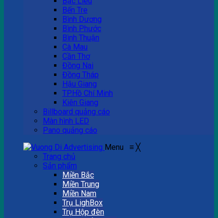
Bạc Liêu
Bến Tre
Bình Dương
Bình Phước
Bình Thuận
Cà Mau
Cần Thơ
Đồng Nai
Đồng Tháp
Hậu Giang
TP.Hồ Chí Minh
Kiên Giang
Billboard quảng cáo
Màn hình LED
Pano quảng cáo
Menu
≡
╳
Trang chủ
Sản phẩm
Miền Bắc
Miền Trung
Miền Nam
Trụ LighBox
Trụ Hộp đèn