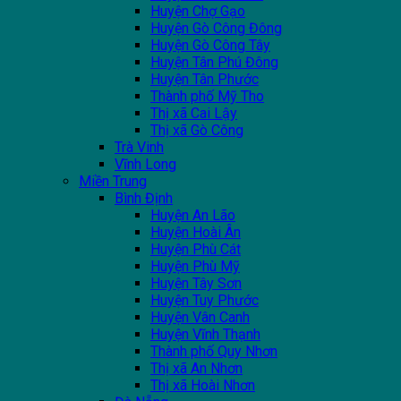
Huyện Chợ Gạo
Huyện Gò Công Đông
Huyện Gò Công Tây
Huyện Tân Phú Đông
Huyện Tân Phước
Thành phố Mỹ Tho
Thị xã Cai Lậy
Thị xã Gò Công
Trà Vinh
Vĩnh Long
Miền Trung
Bình Định
Huyện An Lão
Huyện Hoài Ân
Huyện Phù Cát
Huyện Phù Mỹ
Huyện Tây Sơn
Huyện Tuy Phước
Huyện Vân Canh
Huyện Vĩnh Thạnh
Thành phố Quy Nhơn
Thị xã An Nhơn
Thị xã Hoài Nhơn