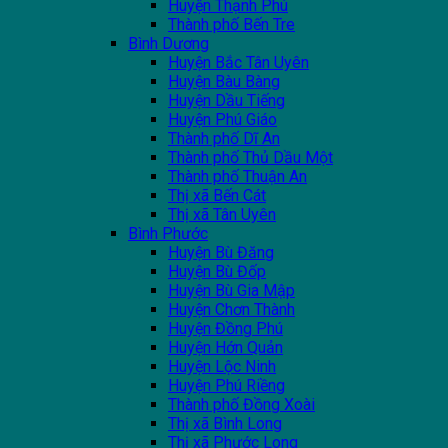
Huyện Thạnh Phú
Thành phố Bến Tre
Bình Dương
Huyện Bắc Tân Uyên
Huyện Bàu Bàng
Huyện Dầu Tiếng
Huyện Phú Giáo
Thành phố Dĩ An
Thành phố Thủ Dầu Một
Thành phố Thuận An
Thị xã Bến Cát
Thị xã Tân Uyên
Bình Phước
Huyện Bù Đăng
Huyện Bù Đốp
Huyện Bù Gia Mập
Huyện Chơn Thành
Huyện Đồng Phú
Huyện Hớn Quản
Huyện Lộc Ninh
Huyện Phú Riềng
Thành phố Đồng Xoài
Thị xã Bình Long
Thị xã Phước Long