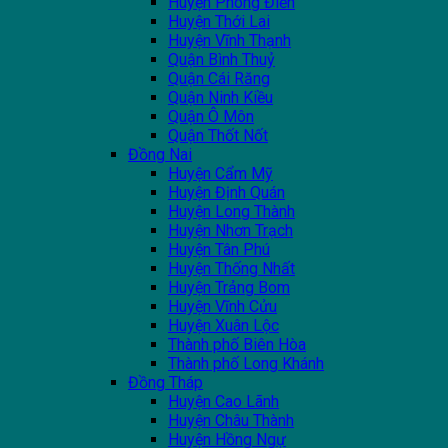
Huyện Phong Điền
Huyện Thới Lai
Huyện Vĩnh Thạnh
Quận Bình Thuỷ
Quận Cái Răng
Quận Ninh Kiều
Quận Ô Môn
Quận Thốt Nốt
Đồng Nai
Huyện Cẩm Mỹ
Huyện Định Quán
Huyện Long Thành
Huyện Nhơn Trạch
Huyện Tân Phú
Huyện Thống Nhất
Huyện Trảng Bom
Huyện Vĩnh Cửu
Huyện Xuân Lộc
Thành phố Biên Hòa
Thành phố Long Khánh
Đồng Tháp
Huyện Cao Lãnh
Huyện Châu Thành
Huyện Hồng Ngự