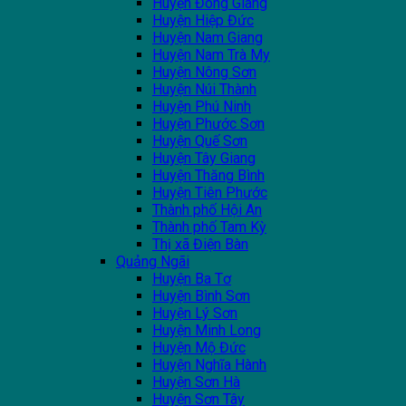
Huyện Đông Giang
Huyện Hiệp Đức
Huyện Nam Giang
Huyện Nam Trà My
Huyện Nông Sơn
Huyện Núi Thành
Huyện Phú Ninh
Huyện Phước Sơn
Huyện Quế Sơn
Huyện Tây Giang
Huyện Thăng Bình
Huyện Tiên Phước
Thành phố Hội An
Thành phố Tam Kỳ
Thị xã Điện Bàn
Quảng Ngãi
Huyện Ba Tơ
Huyện Bình Sơn
Huyện Lý Sơn
Huyện Minh Long
Huyện Mộ Đức
Huyện Nghĩa Hành
Huyện Sơn Hà
Huyện Sơn Tây