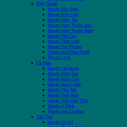
Bình Thuận
Huyện Bắc Bình
Huyện Đức Linh
Huyện Hàm Tân
Huyện Hàm Thuận Bắc
Huyện Hàm Thuận Nam
Huyện Phú Quí
Huyện Tánh Linh
Huyện Tuy Phong
Thành phố Phan Thiết
Thị xã La Gi
Cà Mau
Huyện Cái Nước
Huyện Đầm Dơi
Huyện Năm Căn
Huyện Ngọc Hiển
Huyện Phú Tân
Huyện Thới Bình
Huyện Trần Văn Thời
Huyện U Minh
Thành phố Cà Mau
Cần Thơ
Huyện Cờ Đỏ