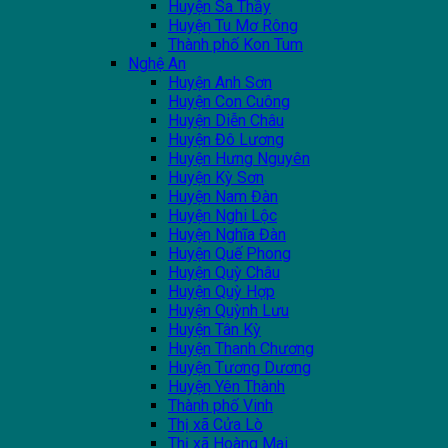
Huyện Sa Thầy
Huyện Tu Mơ Rông
Thành phố Kon Tum
Nghệ An
Huyện Anh Sơn
Huyện Con Cuông
Huyện Diễn Châu
Huyện Đô Lương
Huyện Hưng Nguyên
Huyện Kỳ Sơn
Huyện Nam Đàn
Huyện Nghi Lộc
Huyện Nghĩa Đàn
Huyện Quế Phong
Huyện Quỳ Châu
Huyện Quỳ Hợp
Huyện Quỳnh Lưu
Huyện Tân Kỳ
Huyện Thanh Chương
Huyện Tương Dương
Huyện Yên Thành
Thành phố Vinh
Thị xã Cửa Lò
Thị xã Hoàng Mai