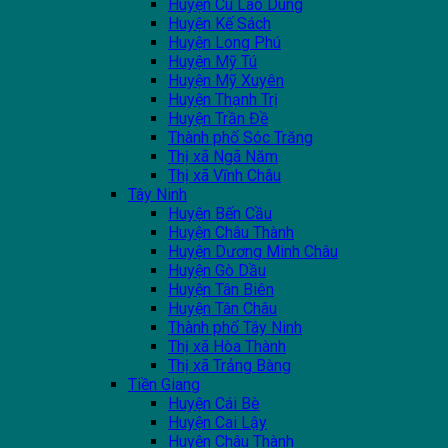
Huyện Cù Lao Dung
Huyện Kế Sách
Huyện Long Phú
Huyện Mỹ Tú
Huyện Mỹ Xuyên
Huyện Thạnh Trị
Huyện Trần Đề
Thành phố Sóc Trăng
Thị xã Ngã Năm
Thị xã Vĩnh Châu
Tây Ninh
Huyện Bến Cầu
Huyện Châu Thành
Huyện Dương Minh Châu
Huyện Gò Dầu
Huyện Tân Biên
Huyện Tân Châu
Thành phố Tây Ninh
Thị xã Hòa Thành
Thị xã Trảng Bàng
Tiền Giang
Huyện Cái Bè
Huyện Cai Lậy
Huyện Châu Thành