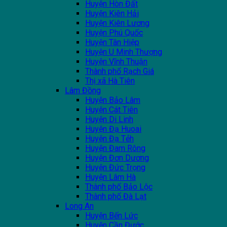
Huyện Hòn Đất
Huyện Kiên Hải
Huyện Kiên Lương
Huyện Phú Quốc
Huyện Tân Hiệp
Huyện U Minh Thượng
Huyện Vĩnh Thuận
Thành phổ Rạch Giá
Thị xã Hà Tiên
Lâm Đồng
Huyện Bảo Lâm
Huyện Cát Tiên
Huyện Di Linh
Huyện Đạ Huoai
Huyện Đạ Tẻh
Huyện Đam Rông
Huyện Đơn Dương
Huyện Đức Trọng
Huyện Lâm Hà
Thành phố Bảo Lộc
Thành phố Đà Lạt
Long An
Huyện Bến Lức
Huyện Cần Đước