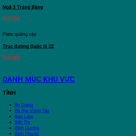
Ngã 3 Trảng Bàng
Đọc tiếp
Pano quảng cáo
Trục đường Quốc lộ 22
Đọc tiếp
DANH MỤC KHU VỰC
TỈNH
An Giang
Bà Rịa-Vũng Tàu
Bạc Liêu
Bến Tre
Bình Dương
Bình Phước