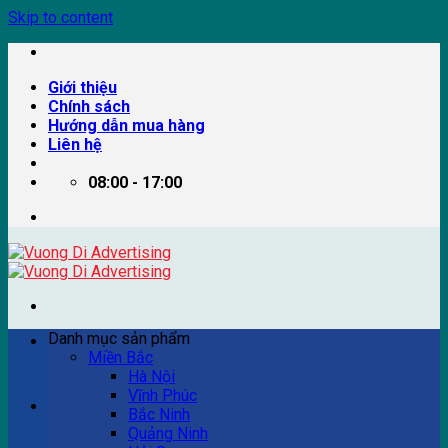
Skip to content
Giới thiệu
Chính sách
Hướng dẫn mua hàng
Liên hệ
08:00 - 17:00
Danh mục sản phẩm
Miền Bắc
Hà Nội
Vĩnh Phúc
Ví dụ: Billboard quảng cáo, pano quảng cáo, quảng cáo
Bắc Ninh
trên xe bus...
Quảng Ninh