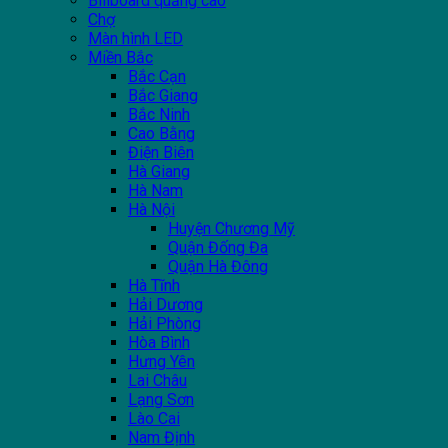
Billboard quảng cáo
Chợ
Màn hình LED
Miền Bắc
Bắc Cạn
Bắc Giang
Bắc Ninh
Cao Bằng
Điện Biên
Hà Giang
Hà Nam
Hà Nội
Huyện Chương Mỹ
Quận Đống Đa
Quận Hà Đông
Hà Tĩnh
Hải Dương
Hải Phòng
Hòa Bình
Hưng Yên
Lai Châu
Lạng Sơn
Lào Cai
Nam Định