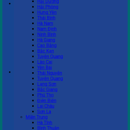
Hải Dương
Hải Phòng
Hưng Yên
Tư vấn bán hàng
Thái Bình
Hà Nam
0983 863 488
Nam Định
Ninh Bình
Hà Giang
Cao Bằng
Hotline hỗ trợ
Bắc Kạn
Tuyên Quang
0983 863 488
Lào Cai
Yên Bái
Giỏ hàng
Thái Nguyên
Tuyên Quang
Chưa có sản phẩm trong giỏ hàng.
Lạng Sơn
Bắc Giang
Phú Thọ
Điện Biên
Lai Châu
Sơn La
Miền Trung
Hà Tĩnh
Bình Thuận