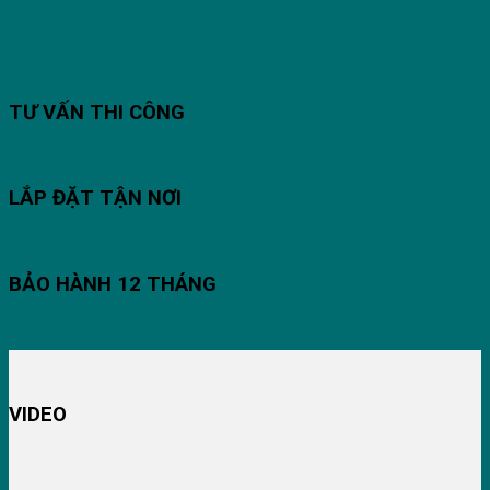
TƯ VẤN THI CÔNG
LẮP ĐẶT TẬN NƠI
BẢO HÀNH 12 THÁNG
VIDEO