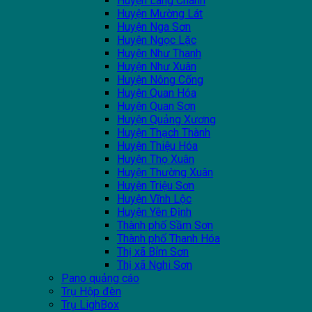
Huyện Lang Chánh
Huyện Mường Lát
Huyện Nga Sơn
Huyện Ngọc Lặc
Huyện Như Thanh
Huyện Như Xuân
Huyện Nông Cống
Huyện Quan Hóa
Huyện Quan Sơn
Huyện Quảng Xương
Huyện Thạch Thành
Huyện Thiệu Hóa
Huyện Thọ Xuân
Huyện Thường Xuân
Huyện Triệu Sơn
Huyện Vĩnh Lộc
Huyện Yên Định
Thành phố Sầm Sơn
Thành phố Thanh Hóa
Thị xã Bỉm Sơn
Thị xã Nghi Sơn
Pano quảng cáo
Trụ Hộp đèn
Trụ LighBox