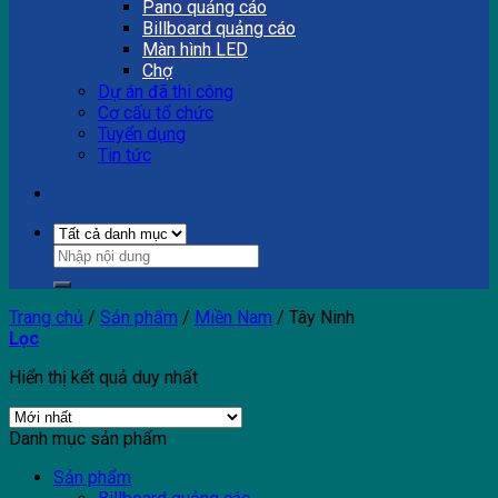
Pano quảng cáo
Billboard quảng cáo
Màn hình LED
Chợ
Dự án đã thi công
Cơ cấu tổ chức
Tuyển dụng
Tin tức
Trang chủ
/
Sản phẩm
/
Miền Nam
/
Tây Ninh
Lọc
Hiển thị kết quả duy nhất
Danh mục sản phẩm
Sản phẩm