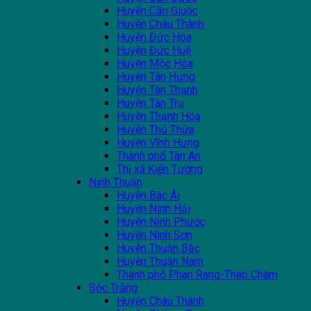
Huyện Cần Giuộc
Huyện Châu Thành
Huyện Đức Hòa
Huyện Đức Huệ
Huyện Mộc Hóa
Huyện Tân Hưng
Huyện Tân Thạnh
Huyện Tân Trụ
Huyện Thạnh Hóa
Huyện Thủ Thừa
Huyện Vĩnh Hưng
Thành phố Tân An
Thị xã Kiến Tường
Ninh Thuận
Huyện Bác Ái
Huyện Ninh Hải
Huyện Ninh Phước
Huyện Ninh Sơn
Huyện Thuận Bắc
Huyện Thuận Nam
Thành phố Phan Rang-Tháp Chàm
Sóc Trăng
Huyện Châu Thành