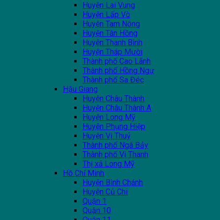
Huyện Lai Vung
Huyện Lấp Vò
Huyện Tam Nông
Huyện Tân Hồng
Huyện Thanh Bình
Huyện Tháp Mười
Thành phố Cao Lãnh
Thành phố Hồng Ngự
Thành phố Sa Đéc
Hậu Giang
Huyện Châu Thành
Huyện Châu Thành A
Huyện Long Mỹ
Huyện Phụng Hiệp
Huyện Vị Thuỷ
Thành phố Ngã Bảy
Thành phố Vị Thanh
Thị xã Long Mỹ
Hồ Chí Minh
Huyện Bình Chánh
Huyện Củ Chi
Quận 1
Quận 10
Quận 11