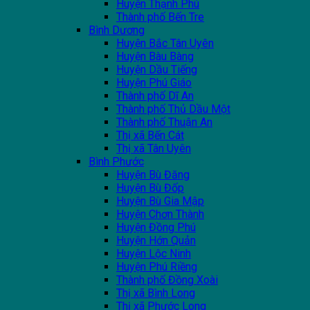
Huyện Thạnh Phú
Thành phố Bến Tre
Bình Dương
Huyện Bắc Tân Uyên
Huyện Bàu Bàng
Huyện Dầu Tiếng
Huyện Phú Giáo
Thành phố Dĩ An
Thành phố Thủ Dầu Một
Thành phố Thuận An
Thị xã Bến Cát
Thị xã Tân Uyên
Bình Phước
Huyện Bù Đăng
Huyện Bù Đốp
Huyện Bù Gia Mập
Huyện Chơn Thành
Huyện Đồng Phú
Huyện Hớn Quản
Huyện Lộc Ninh
Huyện Phú Riềng
Thành phố Đồng Xoài
Thị xã Bình Long
Thị xã Phước Long