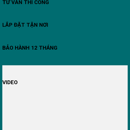
TƯ VẤN THI CÔNG
LẮP ĐẶT TẬN NƠI
BẢO HÀNH 12 THÁNG
VIDEO