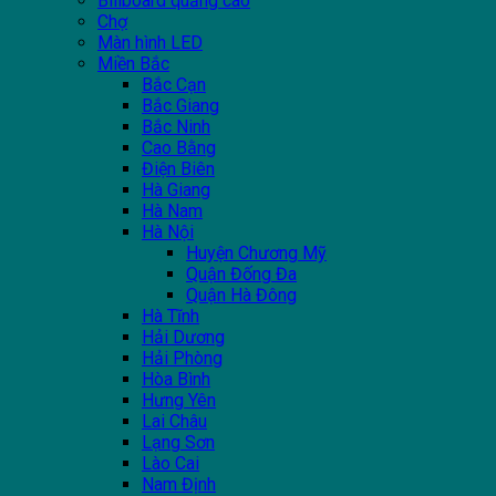
Billboard quảng cáo
Chợ
Màn hình LED
Miền Bắc
Bắc Cạn
Bắc Giang
Bắc Ninh
Cao Bằng
Điện Biên
Hà Giang
Hà Nam
Hà Nội
Huyện Chương Mỹ
Quận Đống Đa
Quận Hà Đông
Hà Tĩnh
Hải Dương
Hải Phòng
Hòa Bình
Hưng Yên
Lai Châu
Lạng Sơn
Lào Cai
Nam Định