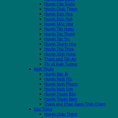
Huyện Cần Giuộc
Huyện Châu Thành
Huyện Đức Hòa
Huyện Đức Huệ
Huyện Mộc Hóa
Huyện Tân Hưng
Huyện Tân Thạnh
Huyện Tân Trụ
Huyện Thạnh Hóa
Huyện Thủ Thừa
Huyện Vĩnh Hưng
Thành phố Tân An
Thị xã Kiến Tường
Ninh Thuận
Huyện Bác Ái
Huyện Ninh Hải
Huyện Ninh Phước
Huyện Ninh Sơn
Huyện Thuận Bắc
Huyện Thuận Nam
Thành phố Phan Rang-Tháp Chàm
Sóc Trăng
Huyện Châu Thành