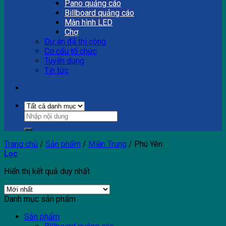
Pano quảng cáo
Billboard quảng cáo
Màn hình LED
Chợ
Dự án đã thi công
Cơ cấu tổ chức
Tuyển dụng
Tin tức
Trang chủ
/
Sản phẩm
/
Miền Trung
/
Phú Yên
Lọc
Hiển thị kết quả duy nhất
Danh mục sản phẩm
Sản phẩm