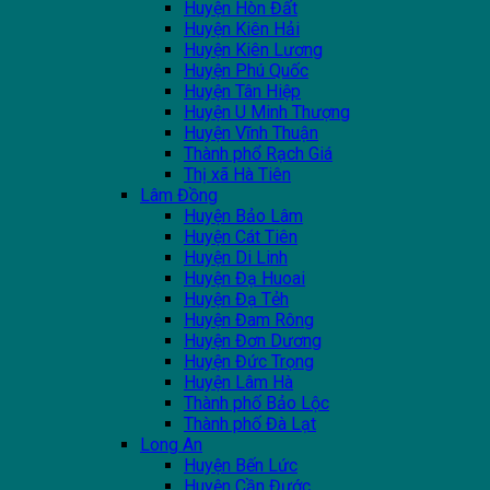
Huyện Hòn Đất
Huyện Kiên Hải
Huyện Kiên Lương
Huyện Phú Quốc
Huyện Tân Hiệp
Huyện U Minh Thượng
Huyện Vĩnh Thuận
Thành phổ Rạch Giá
Thị xã Hà Tiên
Lâm Đồng
Huyện Bảo Lâm
Huyện Cát Tiên
Huyện Di Linh
Huyện Đạ Huoai
Huyện Đạ Tẻh
Huyện Đam Rông
Huyện Đơn Dương
Huyện Đức Trọng
Huyện Lâm Hà
Thành phố Bảo Lộc
Thành phố Đà Lạt
Long An
Huyện Bến Lức
Huyện Cần Đước