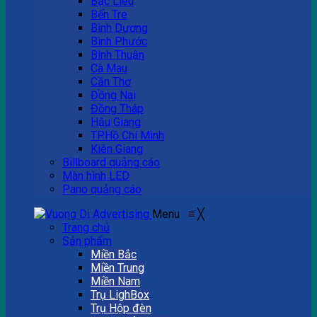
Bạc Liêu
Bến Tre
Bình Dương
Bình Phước
Bình Thuận
Cà Mau
Cần Thơ
Đồng Nai
Đồng Tháp
Hậu Giang
TP.Hồ Chí Minh
Kiên Giang
Billboard quảng cáo
Màn hình LED
Pano quảng cáo
Menu
≡
╳
Trang chủ
Sản phẩm
Miền Bắc
Miền Trung
Miền Nam
Trụ LighBox
Trụ Hộp đèn