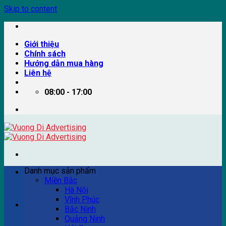
Skip to content
Giới thiệu
Chính sách
Hướng dẫn mua hàng
Liên hệ
08:00 - 17:00
Danh mục sản phẩm
Miền Bắc
Hà Nội
Vĩnh Phúc
Ví dụ: Billboard quảng cáo, pano quảng cáo, quảng cáo
Bắc Ninh
trên xe bus...
Quảng Ninh