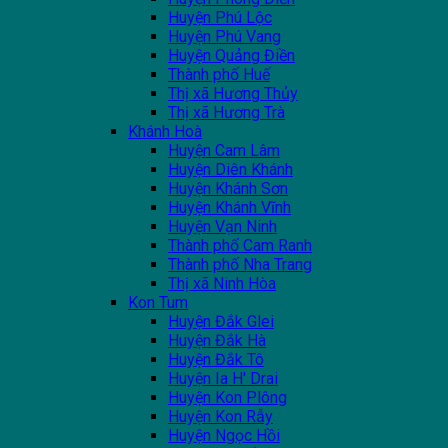
Huyện Phú Lộc
Huyện Phú Vang
Huyện Quảng Điền
Thành phố Huế
Thị xã Hương Thủy
Thị xã Hương Trà
Khánh Hoà
Huyện Cam Lâm
Huyện Diên Khánh
Huyện Khánh Sơn
Huyện Khánh Vĩnh
Huyện Vạn Ninh
Thành phố Cam Ranh
Thành phố Nha Trang
Thị xã Ninh Hòa
Kon Tum
Huyện Đắk Glei
Huyện Đắk Hà
Huyện Đắk Tô
Huyện Ia H' Drai
Huyện Kon Plông
Huyện Kon Rẫy
Huyện Ngọc Hồi