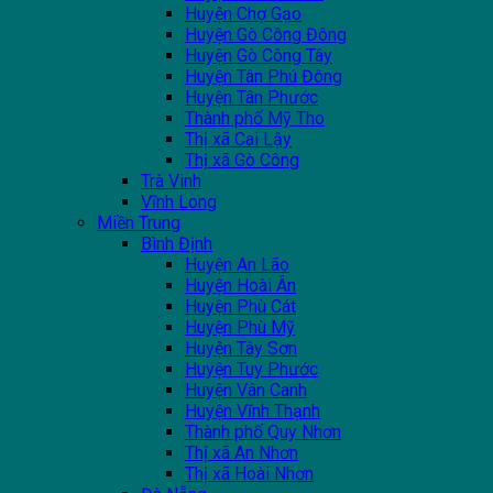
Huyện Chợ Gạo
Huyện Gò Công Đông
Huyện Gò Công Tây
Huyện Tân Phú Đông
Huyện Tân Phước
Thành phố Mỹ Tho
Thị xã Cai Lậy
Thị xã Gò Công
Trà Vinh
Vĩnh Long
Miền Trung
Bình Định
Huyện An Lão
Huyện Hoài Ân
Huyện Phù Cát
Huyện Phù Mỹ
Huyện Tây Sơn
Huyện Tuy Phước
Huyện Vân Canh
Huyện Vĩnh Thạnh
Thành phố Quy Nhơn
Thị xã An Nhơn
Thị xã Hoài Nhơn