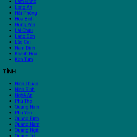
Lâm Đồng
Long An
Hải Phòng
Hòa Bình
Hưng Yên
Lai Châu
Lạng Sơn
Lào Cai
Nam Định
Khánh Hoà
Kon Tum
TỈNH
Ninh Thuận
Ninh Bình
Nghệ An
Phú Thọ
Quảng Ninh
Phú Yên
Quảng Bình
Quảng Nam
Quảng Ngãi
Quảng Trị