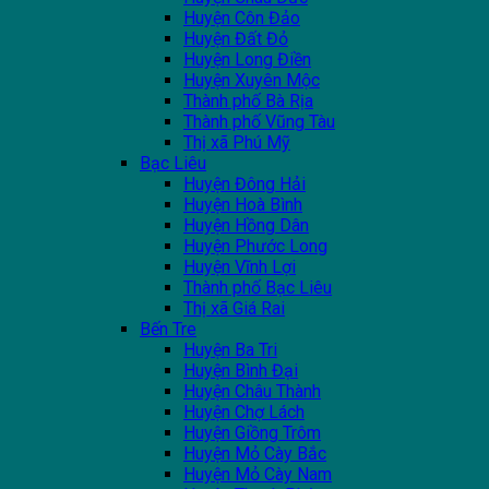
Huyện Côn Đảo
Huyện Đất Đỏ
Huyện Long Điền
Huyện Xuyên Mộc
Thành phố Bà Rịa
Thành phố Vũng Tàu
Thị xã Phú Mỹ
Bạc Liêu
Huyện Đông Hải
Huyện Hoà Bình
Huyện Hồng Dân
Huyện Phước Long
Huyện Vĩnh Lợi
Thành phố Bạc Liêu
Thị xã Giá Rai
Bến Tre
Huyện Ba Tri
Huyện Bình Đại
Huyện Châu Thành
Huyện Chợ Lách
Huyện Giồng Trôm
Huyện Mỏ Cày Bắc
Huyện Mỏ Cày Nam