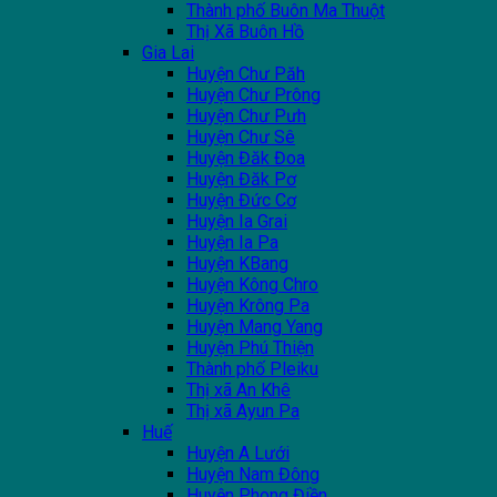
Thành phố Buôn Ma Thuột
Thị Xã Buôn Hồ
Gia Lai
Huyện Chư Păh
Huyện Chư Prông
Huyện Chư Pưh
Huyện Chư Sê
Huyện Đăk Đoa
Huyện Đăk Pơ
Huyện Đức Cơ
Huyện Ia Grai
Huyện Ia Pa
Huyện KBang
Huyện Kông Chro
Huyện Krông Pa
Huyện Mang Yang
Huyện Phú Thiện
Thành phố Pleiku
Thị xã An Khê
Thị xã Ayun Pa
Huế
Huyện A Lưới
Huyện Nam Đông
Huyện Phong Điền