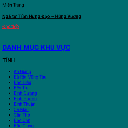
Miền Trung
Ngã tư Trần Hưng Đạo – Hùng Vương
Đọc tiếp
DANH MỤC KHU VỰC
TỈNH
An Giang
Bà Rịa-Vũng Tàu
Bạc Liêu
Bến Tre
Bình Dương
Bình Phước
Bình Thuận
Cà Mau
Cần Thơ
Bắc Cạn
Bắc Giang