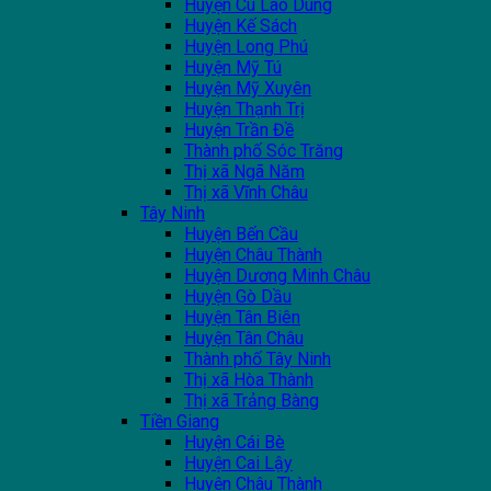
Huyện Cù Lao Dung
Huyện Kế Sách
Huyện Long Phú
Huyện Mỹ Tú
Huyện Mỹ Xuyên
Huyện Thạnh Trị
Huyện Trần Đề
Thành phố Sóc Trăng
Thị xã Ngã Năm
Thị xã Vĩnh Châu
Tây Ninh
Huyện Bến Cầu
Huyện Châu Thành
Huyện Dương Minh Châu
Huyện Gò Dầu
Huyện Tân Biên
Huyện Tân Châu
Thành phố Tây Ninh
Thị xã Hòa Thành
Thị xã Trảng Bàng
Tiền Giang
Huyện Cái Bè
Huyện Cai Lậy
Huyện Châu Thành