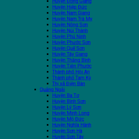
Huyện Đông Giang
Huyện Hiệp Đức
Huyện Nam Giang
Huyện Nam Trà My
Huyện Nông Sơn
Huyện Núi Thành
Huyện Phú Ninh
Huyện Phước Sơn
Huyện Quế Sơn
Huyện Tây Giang
Huyện Thăng Bình
Huyện Tiên Phước
Thành phố Hội An
Thành phố Tam Kỳ
Thị xã Điện Bàn
Quảng Ngãi
Huyện Ba Tơ
Huyện Bình Sơn
Huyện Lý Sơn
Huyện Minh Long
Huyện Mộ Đức
Huyện Nghĩa Hành
Huyện Sơn Hà
Huyện Sơn Tây