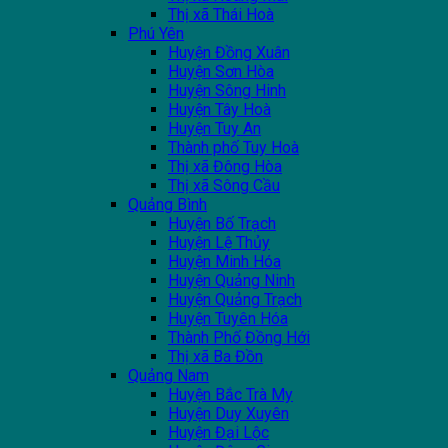
Thị xã Thái Hoà
Phú Yên
Huyện Đồng Xuân
Huyện Sơn Hòa
Huyện Sông Hinh
Huyện Tây Hoà
Huyện Tuy An
Thành phố Tuy Hoà
Thị xã Đông Hòa
Thị xã Sông Cầu
Quảng Bình
Huyện Bố Trạch
Huyện Lệ Thủy
Huyện Minh Hóa
Huyện Quảng Ninh
Huyện Quảng Trạch
Huyện Tuyên Hóa
Thành Phố Đồng Hới
Thị xã Ba Đồn
Quảng Nam
Huyện Bắc Trà My
Huyện Duy Xuyên
Huyện Đại Lộc