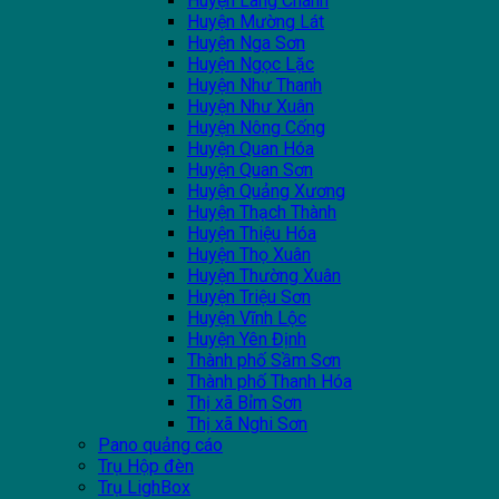
Huyện Lang Chánh
Huyện Mường Lát
Huyện Nga Sơn
Huyện Ngọc Lặc
Huyện Như Thanh
Huyện Như Xuân
Huyện Nông Cống
Huyện Quan Hóa
Huyện Quan Sơn
Huyện Quảng Xương
Huyện Thạch Thành
Huyện Thiệu Hóa
Huyện Thọ Xuân
Huyện Thường Xuân
Huyện Triệu Sơn
Huyện Vĩnh Lộc
Huyện Yên Định
Thành phố Sầm Sơn
Thành phố Thanh Hóa
Thị xã Bỉm Sơn
Thị xã Nghi Sơn
Pano quảng cáo
Trụ Hộp đèn
Trụ LighBox