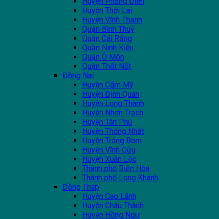
Huyện Phong Điền
Huyện Thới Lai
Huyện Vĩnh Thạnh
Quận Bình Thuỷ
Quận Cái Răng
Quận Ninh Kiều
Quận Ô Môn
Quận Thốt Nốt
Đồng Nai
Huyện Cẩm Mỹ
Huyện Định Quán
Huyện Long Thành
Huyện Nhơn Trạch
Huyện Tân Phú
Huyện Thống Nhất
Huyện Trảng Bom
Huyện Vĩnh Cửu
Huyện Xuân Lộc
Thành phố Biên Hòa
Thành phố Long Khánh
Đồng Tháp
Huyện Cao Lãnh
Huyện Châu Thành
Huyện Hồng Ngự