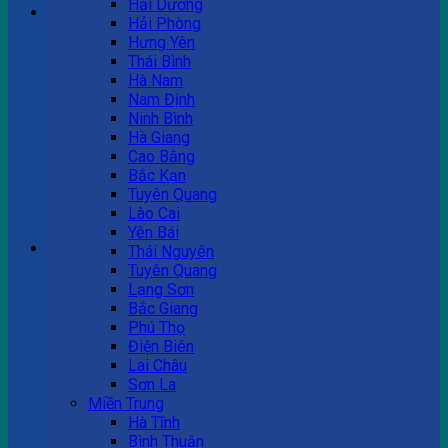
Hải Dương
Hải Phòng
Hưng Yên
Tư vấn bán hàng
Thái Bình
Hà Nam
0983 863 488
Nam Định
Ninh Bình
Hà Giang
Cao Bằng
Hotline hỗ trợ
Bắc Kạn
Tuyên Quang
0983 863 488
Lào Cai
Yên Bái
Giỏ hàng
Thái Nguyên
Tuyên Quang
Chưa có sản phẩm trong giỏ hàng.
Lạng Sơn
Bắc Giang
Phú Thọ
Điện Biên
Lai Châu
Sơn La
Miền Trung
Hà Tĩnh
Bình Thuận