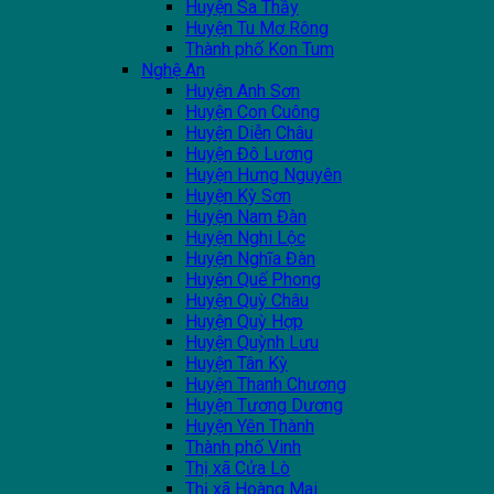
Huyện Sa Thầy
Huyện Tu Mơ Rông
Thành phố Kon Tum
Nghệ An
Huyện Anh Sơn
Huyện Con Cuông
Huyện Diễn Châu
Huyện Đô Lương
Huyện Hưng Nguyên
Huyện Kỳ Sơn
Huyện Nam Đàn
Huyện Nghi Lộc
Huyện Nghĩa Đàn
Huyện Quế Phong
Huyện Quỳ Châu
Huyện Quỳ Hợp
Huyện Quỳnh Lưu
Huyện Tân Kỳ
Huyện Thanh Chương
Huyện Tương Dương
Huyện Yên Thành
Thành phố Vinh
Thị xã Cửa Lò
Thị xã Hoàng Mai