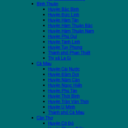
Bình Thuận
Huyện Bắc Bình
Huyện Đức Linh
Huyện Hàm Tân
Huyện Hàm Thuận Bắc
Huyện Hàm Thuận Nam
Huyện Phú Quí
Huyện Tánh Linh
Huyện Tuy Phong
Thành phố Phan Thiết
Thị xã La Gi
Cà Mau
Huyện Cái Nước
Huyện Đầm Dơi
Huyện Năm Căn
Huyện Ngọc Hiển
Huyện Phú Tân
Huyện Thới Bình
Huyện Trần Văn Thời
Huyện U Minh
Thành phố Cà Mau
Cần Thơ
Huyện Cờ Đỏ