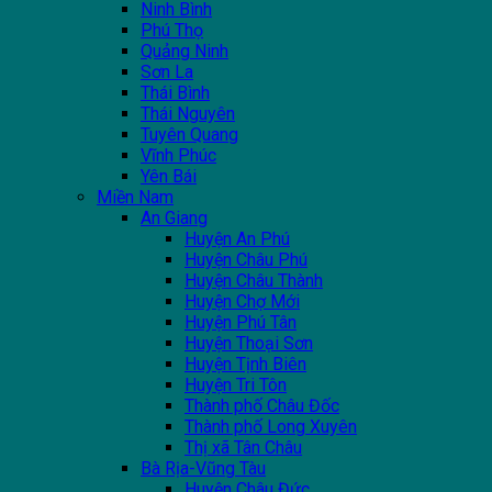
Ninh Bình
Phú Thọ
Quảng Ninh
Sơn La
Thái Bình
Thái Nguyên
Tuyên Quang
Vĩnh Phúc
Yên Bái
Miền Nam
An Giang
Huyện An Phú
Huyện Châu Phú
Huyện Châu Thành
Huyện Chợ Mới
Huyện Phú Tân
Huyện Thoại Sơn
Huyện Tịnh Biên
Huyện Tri Tôn
Thành phố Châu Đốc
Thành phố Long Xuyên
Thị xã Tân Châu
Bà Rịa-Vũng Tàu
Huyện Châu Đức