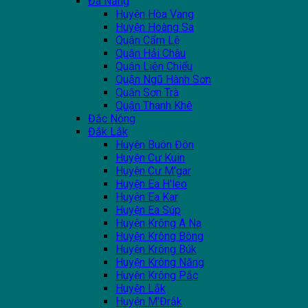
Đà Nẵng
Huyện Hòa Vang
Huyện Hoàng Sa
Quận Cẩm Lệ
Quận Hải Châu
Quận Liên Chiểu
Quận Ngũ Hành Sơn
Quận Sơn Trà
Quận Thanh Khê
Đắc Nông
Đắk Lắk
Huyện Buôn Đôn
Huyện Cư Kuin
Huyện Cư M'gar
Huyện Ea H'leo
Huyện Ea Kar
Huyện Ea Súp
Huyện Krông A Na
Huyện Krông Bông
Huyện Krông Búk
Huyện Krông Năng
Huyện Krông Pắc
Huyện Lắk
Huyện M'Đrắk