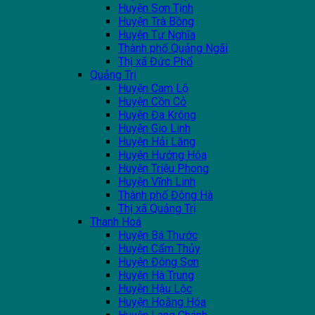
Huyện Sơn Tịnh
Huyện Trà Bồng
Huyện Tư Nghĩa
Thành phố Quảng Ngãi
Thị xã Đức Phổ
Quảng Trị
Huyện Cam Lộ
Huyện Cồn Cỏ
Huyện Đa Krông
Huyện Gio Linh
Huyện Hải Lăng
Huyện Hướng Hóa
Huyện Triệu Phong
Huyện Vĩnh Linh
Thành phố Đông Hà
Thị xã Quảng Trị
Thanh Hoá
Huyện Bá Thước
Huyện Cẩm Thủy
Huyện Đông Sơn
Huyện Hà Trung
Huyện Hậu Lộc
Huyện Hoằng Hóa