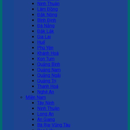
Ninh Thuận
Lâm Đồng
Đắk Nông
Bình Định
Đà Nẵng
Đắk Lắk
Gia Lai
Huế
Phú Yên
Khánh Hoà
Kon Tum
Quảng Bình
Quảng Nam
Quảng Ngãi
Quảng Trị
Thanh Hoá
Nghệ An
Miền Nam
Tây Ninh
Ninh Thuận
Long An
An Giang
Bà Rịa-Vũng Tàu