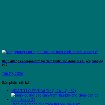
Bảng quảng cáo ngoài trời tại Nam Định: Đón dòng di chuyển, tăng độ
phủ
Th6 27, 2026
Sản phẩm nổi bật
NGÃ TƯ LỘ TẺ (NGÃ TƯ QL1A + QL 62)
Pano quảng cáo gần trạm thu phí Chợ Đệm