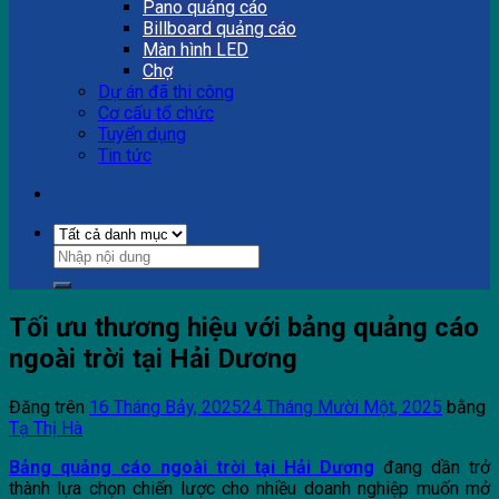
Pano quảng cáo
Billboard quảng cáo
Màn hình LED
Chợ
Dự án đã thi công
Cơ cấu tổ chức
Tuyển dụng
Tin tức
Tối ưu thương hiệu với bảng quảng cáo
ngoài trời tại Hải Dương
Đăng trên
16 Tháng Bảy, 2025
24 Tháng Mười Một, 2025
bằng
Tạ Thị Hà
Bảng quảng cáo ngoài trời tại Hải Dương
đang dần trở
thành lựa chọn chiến lược cho nhiều doanh nghiệp muốn mở