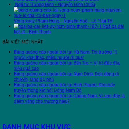
Ngã tư Trương Định - Nguyễn Đình Chiểu
Vòng xoay Phạm Hùng - Nguyễn Huệ - Lê Thái Tổ
Ngã ba đài
liệt sĩ - Bình Thạnh
BÀI VIẾT MỚI NHẤT
Bảng quảng cáo ngoài trời tại Hà Nam: Thị trường “ít
người khai thác, nhiều người đi qua”
Bảng quảng cáo ngoài trời tại Bến Tre – Vị trí đắc địa,
hiệu quả cao
Bảng quảng cáo ngoài trời tại Nam Định: Đón dòng di
chuyển, tăng độ phủ
Bảng quảng cáo ngoài trời tại Bình Phước: Đòn bẩy
truyền thông kết nối Đông Nam Bộ
Bảng quảng cáo ngoài trời tại Quảng Nam: Vì sao đây là
điểm vàng cho thương hiệu?
DANH MỤC KHU VỰC