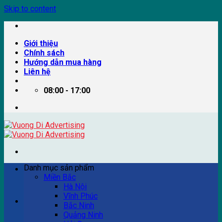
Skip to content
Giới thiệu
Chính sách
Hướng dẫn mua hàng
Liên hệ
08:00 - 17:00
Danh mục sản phẩm
Miền Bắc
Hà Nội
Vĩnh Phúc
Ví dụ: Billboard quảng cáo, pano quảng cáo, quảng cáo
Bắc Ninh
trên xe bus...
Quảng Ninh