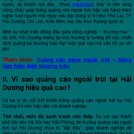
ngoài, du khách nội địa… (theo
wikipedia
). Đây là nền tảng
vững chắc giúp bảng quảng cáo ngoài trời tiếp cận hàng trăm
nghìn lượt người mỗi ngày nếu đặt đúng vị trí như Phả Lại, TP
Hải Dương, Chí Linh, Kinh Môn; hay các trục đường quốc lộ.
Nhờ sự phát triển đồng đều giữa công nghiệp – thương mại –
du lịch; Hải Dương mang lại môi trường lý tưởng để các chiến
dịch quảng bá thương hiệu đạt hiệu quả cao mà vẫn tối ưu chi
phí.
Tham khảo:
Quảng cáo pano ngoài trời – Nâng
tầm hiện diện thương hiệu
II. Vì sao quảng cáo ngoài trời tại Hải
Dương hiệu quả cao?
Có ba lý do nổi bật khiến bảng quảng cáo ngoài trời tại Hải
Dương trở nên hấp dẫn với doanh nghiệp:
Thứ nhất, mức độ cạnh tranh còn thấp.
So với các thành
phố lớn như Hà Nội hay Hải Phòng; thị trường quảng cáo ngoài
trời tại Hải Dương chưa bị “lấp đầy”; giúp doanh nghiệp dễ
dàng sở hữu các vị trí quảng bá đắc địa mà không phải chi trả