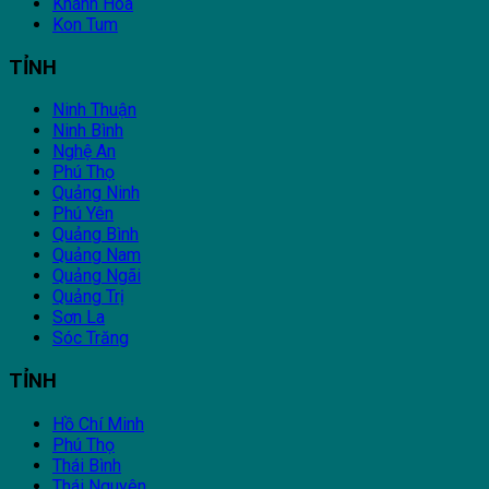
Khánh Hoà
Kon Tum
TỈNH
Ninh Thuận
Ninh Bình
Nghệ An
Phú Thọ
Quảng Ninh
Phú Yên
Quảng Bình
Quảng Nam
Quảng Ngãi
Quảng Trị
Sơn La
Sóc Trăng
TỈNH
Hồ Chí Minh
Phú Thọ
Thái Bình
Thái Nguyên