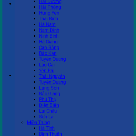
Hải Dương
Hải Phòng
Hưng Yên
Tư vấn bán hàng
Thái Bình
Hà Nam
0983 863 488
Nam Định
Ninh Bình
Hà Giang
Cao Bằng
Hotline hỗ trợ
Bắc Kạn
Tuyên Quang
0983 863 488
Lào Cai
Yên Bái
Giỏ hàng
Thái Nguyên
Tuyên Quang
Chưa có sản phẩm trong giỏ hàng.
Lạng Sơn
Bắc Giang
Phú Thọ
Điện Biên
Lai Châu
Sơn La
Miền Trung
Hà Tĩnh
Bình Thuận