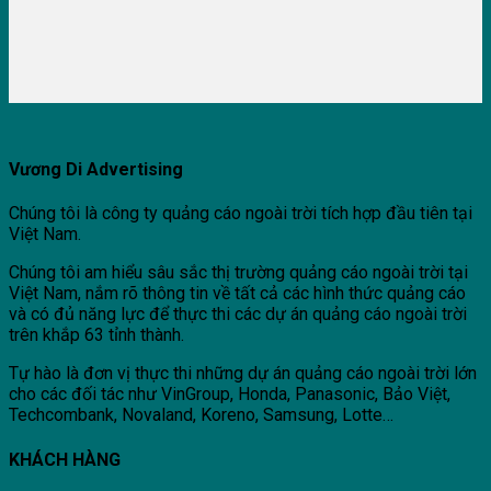
Vương Di Advertising
Chúng tôi là công ty quảng cáo ngoài trời tích hợp đầu tiên tại
Việt Nam.
Chúng tôi am hiểu sâu sắc thị trường quảng cáo ngoài trời tại
Việt Nam, nắm rõ thông tin về tất cả các hình thức quảng cáo
và có đủ năng lực để thực thi các dự án quảng cáo ngoài trời
trên khắp 63 tỉnh thành.
Tự hào là đơn vị thực thi những dự án quảng cáo ngoài trời lớn
cho các đối tác như VinGroup, Honda, Panasonic, Bảo Việt,
Techcombank, Novaland, Koreno, Samsung, Lotte…
KHÁCH HÀNG