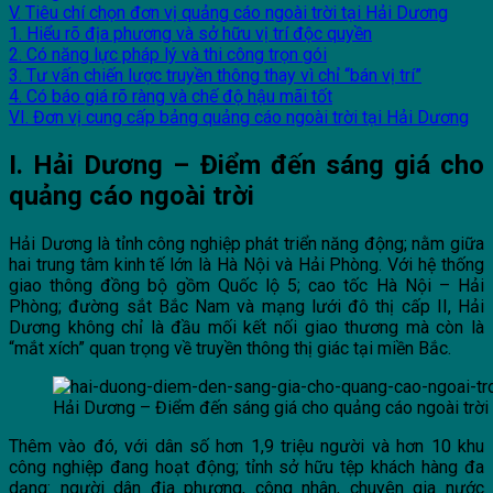
V. Tiêu chí chọn đơn vị quảng cáo ngoài trời tại Hải Dương
1. Hiểu rõ địa phương và sở hữu vị trí độc quyền
2. Có năng lực pháp lý và thi công trọn gói
3. Tư vấn chiến lược truyền thông thay vì chỉ “bán vị trí”
4. Có báo giá rõ ràng và chế độ hậu mãi tốt
VI. Đơn vị cung cấp bảng quảng cáo ngoài trời tại Hải Dương
I. Hải Dương – Điểm đến sáng giá cho
quảng cáo ngoài trời
Hải Dương là tỉnh công nghiệp phát triển năng động; nằm giữa
hai trung tâm kinh tế lớn là Hà Nội và Hải Phòng. Với hệ thống
giao thông đồng bộ gồm Quốc lộ 5; cao tốc Hà Nội – Hải
Phòng; đường sắt Bắc Nam và mạng lưới đô thị cấp II, Hải
Dương không chỉ là đầu mối kết nối giao thương mà còn là
“mắt xích” quan trọng về truyền thông thị giác tại miền Bắc.
Hải Dương – Điểm đến sáng giá cho quảng cáo ngoài trời
Thêm vào đó, với dân số hơn 1,9 triệu người và hơn 10 khu
công nghiệp đang hoạt động; tỉnh sở hữu tệp khách hàng đa
dạng: người dân địa phương, công nhân, chuyên gia nước