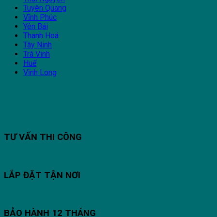
Tuyên Quang
Vĩnh Phúc
Yên Bái
Thanh Hoá
Tây Ninh
Trà Vinh
Huế
Vĩnh Long
TƯ VẤN THI CÔNG
LẮP ĐẶT TẬN NƠI
BẢO HÀNH 12 THÁNG