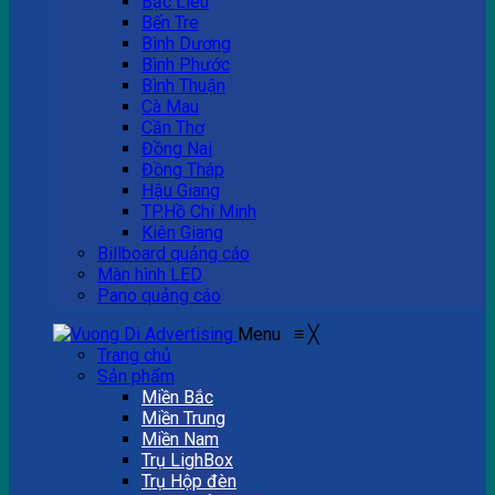
Bạc Liêu
Bến Tre
Bình Dương
Bình Phước
Bình Thuận
Cà Mau
Cần Thơ
Đồng Nai
Đồng Tháp
Hậu Giang
TP.Hồ Chí Minh
Kiên Giang
Billboard quảng cáo
Màn hình LED
Pano quảng cáo
Menu
≡
╳
Trang chủ
Sản phẩm
Miền Bắc
Miền Trung
Miền Nam
Trụ LighBox
Trụ Hộp đèn