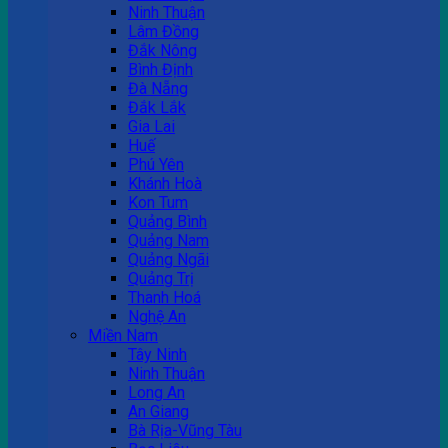
Ninh Thuận
Lâm Đồng
Đắk Nông
Bình Định
Đà Nẵng
Đắk Lắk
Gia Lai
Huế
Phú Yên
Khánh Hoà
Kon Tum
Quảng Bình
Quảng Nam
Quảng Ngãi
Quảng Trị
Thanh Hoá
Nghệ An
Miền Nam
Tây Ninh
Ninh Thuận
Long An
An Giang
Bà Rịa-Vũng Tàu