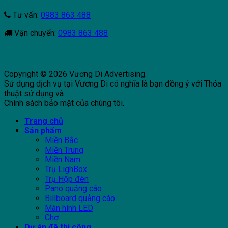
Tư vấn:
0983 863 488
Vận chuyển:
0983 863 488
Copyright © 2026 Vương Di Advertising.
Sử dụng dịch vụ tại Vương Di có nghĩa là bạn đồng ý với Thỏa
thuật sử dụng và
Chính sách bảo mật của chúng tôi.
Trang chủ
Sản phẩm
Miền Bắc
Miền Trung
Miền Nam
Trụ LighBox
Trụ Hộp đèn
Pano quảng cáo
Billboard quảng cáo
Màn hình LED
Chợ
Dự án đã thi công