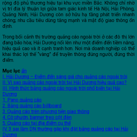
rộng độ phủ thương hiệu tại khu vực miền Bắc. Không chỉ nhờ
vị trí địa lý thuận lợi giữa tam giác kinh tế Hà Nội, Hải Phòng,
Quảng Ninh; Hải Dương còn sở hữu hạ tầng phát triển nhanh
chóng; nhu cầu tiêu dùng tăng mạnh và mật độ giao thông ổn
định.
Trong bối cảnh thị trường quảng cáo ngoài trời ở các đô thị lớn
đang bão hòa; Hải Dương nổi lên như một điểm đến tiềm năng;
hiệu quả cao và ít cạnh tranh hơn. Nơi mà doanh nghiệp có thể
khai thác lợi thế “vàng” để truyền thông đúng người, đúng thời
điểm.
Mục lục
ẩn
I. Hải Dương – Điểm đến sáng giá cho quảng cáo ngoài trời
II. Vì sao quảng cáo ngoài trời tại Hải Dương hiệu quả cao?
III. Hình thức bảng quảng cáo ngoài trời phổ biến tại Hải
Dương
1. Pano quảng cáo
2. Bảng quảng cáo billboard
3. Quảng cáo trên phương tiện giao thông
4. Cờ phướn, banner treo cột đèn
5. Quảng cáo tại địa điểm cụ thể
IV. 3 sai lầm DN thường gặp khi đặt bảng quảng cáo tại Hải
Dương