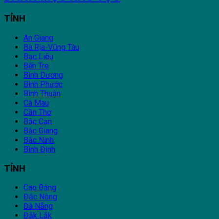
TỈNH
An Giang
Bà Rịa-Vũng Tàu
Bạc Liêu
Bến Tre
Bình Dương
Bình Phước
Bình Thuận
Cà Mau
Cần Thơ
Bắc Cạn
Bắc Giang
Bắc Ninh
Bình Định
TỈNH
Cao Bằng
Đắc Nông
Đà Nẵng
Đắk Lắk