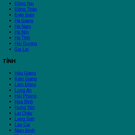
Đồng Nai
Đồng Tháp
Điện Biên
Hà Giang
Hà Nam
Hà Nội
Hà Tĩnh
Hải Dương
Gia Lai
TỈNH
Hậu Giang
Kiên Giang
Lâm Đồng
Long An
Hải Phòng
Hòa Bình
Hưng Yên
Lai Châu
Lạng Sơn
Lào Cai
Nam Định