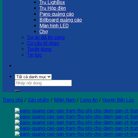
Trụ LighBox
Trụ Hộp đèn
Pano quảng cáo
Billboard quảng cáo
Màn hình LED
Chợ
Dự án đã thi công
Cơ cấu tổ chức
Tuyển dụng
Tin tức
Trang chủ
/
Sản phẩm
/
Miền Nam
/
Long An
/
Huyện Bến Lức