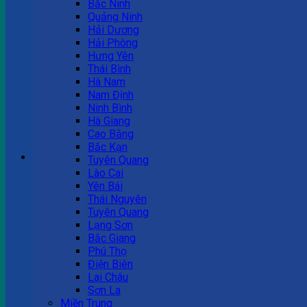
Bắc Ninh
Quảng Ninh
Tư vấn bán hàng
Hải Dương
Hải Phòng
0983 863 488
Hưng Yên
Thái Bình
Hà Nam
Nam Định
Hotline hỗ trợ
Ninh Bình
Hà Giang
0983 863 488
Cao Bằng
Bắc Kạn
Giỏ hàng
Tuyên Quang
Lào Cai
Chưa có sản phẩm trong giỏ hàng.
Yên Bái
Thái Nguyên
Tuyên Quang
Lạng Sơn
Bắc Giang
Phú Thọ
Điện Biên
Lai Châu
Sơn La
Miền Trung