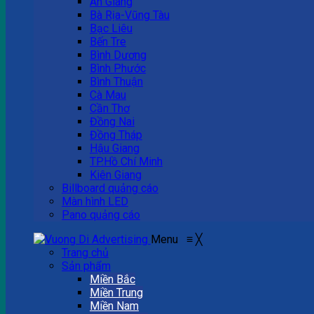
An Giang
Bà Rịa-Vũng Tàu
Bạc Liêu
Bến Tre
Bình Dương
Bình Phước
Bình Thuận
Cà Mau
Cần Thơ
Đồng Nai
Đồng Tháp
Hậu Giang
TP.Hồ Chí Minh
Kiên Giang
Billboard quảng cáo
Màn hình LED
Pano quảng cáo
Menu
≡
╳
Trang chủ
Sản phẩm
Miền Bắc
Miền Trung
Miền Nam