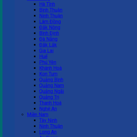
Hà Tĩnh
Bình Thuận
Ninh Thuận
Lâm Đồng
Đắk Nông
Bình Định
Đà Nẵng
Đắk Lắk
Gia Lai
Huế
Phú Yên
Khánh Hoà
Kon Tum
Quảng Bình
Quảng Nam
Quảng Ngãi
Quảng Trị
Thanh Hoá
Nghệ An
Miền Nam
Tây Ninh
Ninh Thuận
Long An