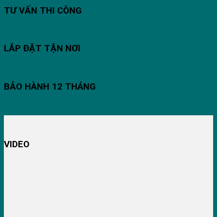
TƯ VẤN THI CÔNG
LẮP ĐẶT TẬN NƠI
BẢO HÀNH 12 THÁNG
VIDEO