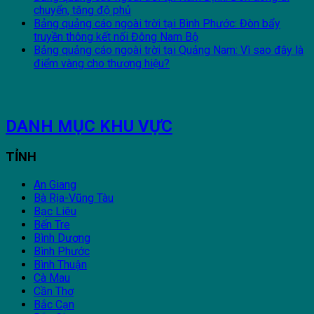
chuyển, tăng độ phủ
Bảng quảng cáo ngoài trời tại Bình Phước: Đòn bẩy
truyền thông kết nối Đông Nam Bộ
Bảng quảng cáo ngoài trời tại Quảng Nam: Vì sao đây là
điểm vàng cho thương hiệu?
DANH MỤC KHU VỰC
TỈNH
An Giang
Bà Rịa-Vũng Tàu
Bạc Liêu
Bến Tre
Bình Dương
Bình Phước
Bình Thuận
Cà Mau
Cần Thơ
Bắc Cạn