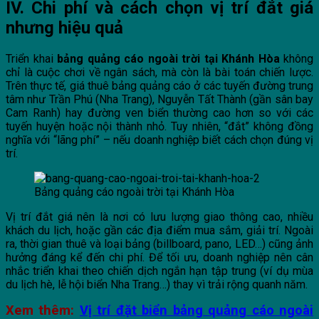
IV. Chi phí và cách chọn vị trí đắt giá
nhưng hiệu quả
Triển khai
bảng quảng cáo ngoài trời tại Khánh Hòa
không
chỉ là cuộc chơi về ngân sách, mà còn là bài toán chiến lược.
Trên thực tế, giá thuê bảng quảng cáo ở các tuyến đường trung
tâm như Trần Phú (Nha Trang), Nguyễn Tất Thành (gần sân bay
Cam Ranh) hay đường ven biển thường cao hơn so với các
tuyến huyện hoặc nội thành nhỏ. Tuy nhiên, “đắt” không đồng
nghĩa với “lãng phí” – nếu doanh nghiệp biết cách chọn đúng vị
trí.
Bảng quảng cáo ngoài trời tại Khánh Hòa
Vị trí đắt giá nên là nơi có lưu lượng giao thông cao, nhiều
khách du lịch, hoặc gần các địa điểm mua sắm, giải trí. Ngoài
ra, thời gian thuê và loại bảng (billboard, pano, LED…) cũng ảnh
hưởng đáng kể đến chi phí. Để tối ưu, doanh nghiệp nên cân
nhắc triển khai theo chiến dịch ngắn hạn tập trung (ví dụ mùa
du lịch hè, lễ hội biển Nha Trang…) thay vì trải rộng quanh năm.
Xem thêm:
Vị trí đặt biển bảng quảng cáo ngoài