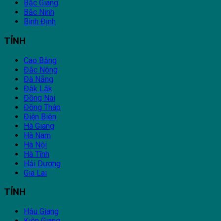
Bắc Giang
Bắc Ninh
Bình Định
TỈNH
Cao Bằng
Đắc Nông
Đà Nẵng
Đắk Lắk
Đồng Nai
Đồng Tháp
Điện Biên
Hà Giang
Hà Nam
Hà Nội
Hà Tĩnh
Hải Dương
Gia Lai
TỈNH
Hậu Giang
Kiên Giang