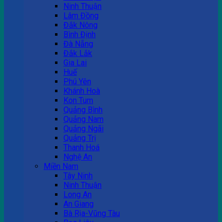
Ninh Thuận
Lâm Đồng
Đắk Nông
Bình Định
Đà Nẵng
Đắk Lắk
Gia Lai
Huế
Phú Yên
Khánh Hoà
Kon Tum
Quảng Bình
Quảng Nam
Quảng Ngãi
Quảng Trị
Thanh Hoá
Nghệ An
Miền Nam
Tây Ninh
Ninh Thuận
Long An
An Giang
Bà Rịa-Vũng Tàu