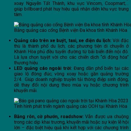
xoay Nguyễn Tất Thành, khu vực Vincom, Coopmart;…
giúp billboard phát huy hiệu quả nhận diện khu vực trung
tâm.
Bảng quảng cáo cổng Bệnh viện Đa khoa tỉnh Khánh Hòa
Quảng cáo trên xe buýt, taxi, xe điện du lịch:
Với đặc
thù là thành phố du lịch; các phương tiện di chuyển ở
Khánh Hòa phủ đều tuyến đường từ bãi biển đến nội đô.
Là lựa chọn tuyệt vời cho các chiến dịch “di động hóa”
thương hiệu.
LED quảng cáo ngoài trời:
Đang dần phổ biến tại các
giao lộ đông đúc; vòng xoay hoặc gần quảng trường
2/4. Giúp doanh nghiệp truyền tải thông điệp sinh động;
dễ thay đổi nội dung theo mùa vụ hoặc chương trình
khuyến mãi.
Tình hình phát triển ngành quảng cáo OOH tại Khánh Hòa
Băng rôn, cờ phướn, roadshow:
Vẫn được ưa chuộng
trong các dịp khai trương, khuyến mãi hoặc sự kiện lễ hội
lớn – đặc biệt hiệu quả khi kết hợp với các chương trình