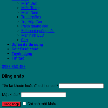
Miền Bắc
Miền Trung
Miền Nam
Trụ LighBox
Trụ Hộp đèn
Pano quảng cáo
Billboard quảng cáo
Màn hình LED
Chợ
Dự án đã thi công
Cơ cấu tổ chức
Tuyển dụng
Tin tức
0983 863 488
Đăng nhập
Tên tài khoản hoặc địa chỉ email
*
Mật khẩu
*
Ghi nhớ mật khẩu
Đăng nhập