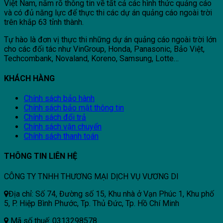
Việt Nam, nắm rõ thông tin về tất cả các hình thức quảng cáo
và có đủ năng lực để thực thi các dự án quảng cáo ngoài trời
trên khắp 63 tỉnh thành.
Tự hào là đơn vị thực thi những dự án quảng cáo ngoài trời lớn
cho các đối tác như VinGroup, Honda, Panasonic, Bảo Việt,
Techcombank, Novaland, Koreno, Samsung, Lotte…
KHÁCH HÀNG
Chính sách bảo hành
Chính sách bảo mật thông tin
Chính sách đổi trả
Chính sách vận chuyển
Chính sách thanh toán
THÔNG TIN LIÊN HỆ
CÔNG TY TNHH THƯƠNG MẠI DỊCH VỤ VƯƠNG DI
Địa chỉ: Số 74, Đường số 15, Khu nhà ở Vạn Phúc 1, Khu phố
5, P. Hiệp Bình Phước, Tp. Thủ Đức, Tp. Hồ Chí Minh
Mã số thuế: 0313298578