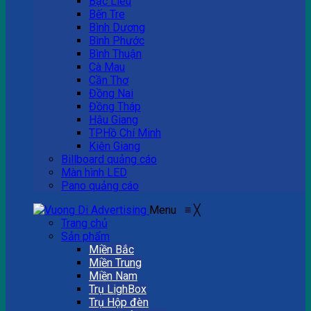
Bạc Liêu
Bến Tre
Bình Dương
Bình Phước
Bình Thuận
Cà Mau
Cần Thơ
Đồng Nai
Đồng Tháp
Hậu Giang
TP.Hồ Chí Minh
Kiên Giang
Billboard quảng cáo
Màn hình LED
Pano quảng cáo
Menu
≡
╳
Trang chủ
Sản phẩm
Miền Bắc
Miền Trung
Miền Nam
Trụ LighBox
Trụ Hộp đèn