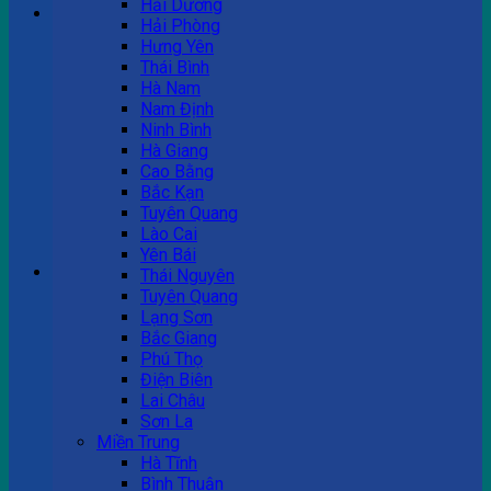
Hải Dương
Hải Phòng
Hưng Yên
Tư vấn bán hàng
Thái Bình
Hà Nam
0983 863 488
Nam Định
Ninh Bình
Hà Giang
Cao Bằng
Hotline hỗ trợ
Bắc Kạn
Tuyên Quang
0983 863 488
Lào Cai
Yên Bái
Giỏ hàng
Thái Nguyên
Tuyên Quang
Chưa có sản phẩm trong giỏ hàng.
Lạng Sơn
Bắc Giang
Phú Thọ
Điện Biên
Lai Châu
Sơn La
Miền Trung
Hà Tĩnh
Bình Thuận