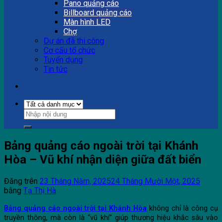
Pano quảng cáo
Billboard quảng cáo
Màn hình LED
Chợ
Dự án đã thi công
Cơ cấu tổ chức
Tuyển dụng
Tin tức
Bảng quảng cáo ngoài trời tại Khánh
Hòa – Vũ khí nhận diện giữa đất biển
Đăng trên
23 Tháng Năm, 2025
24 Tháng Mười Một, 2025
bằng
Tạ Thị Hà
Bảng quảng cáo ngoài trời tại Khánh Hòa
không chỉ là công cụ
truyền thông, mà còn là “vũ khí” giúp thương hiệu khắc sâu vào