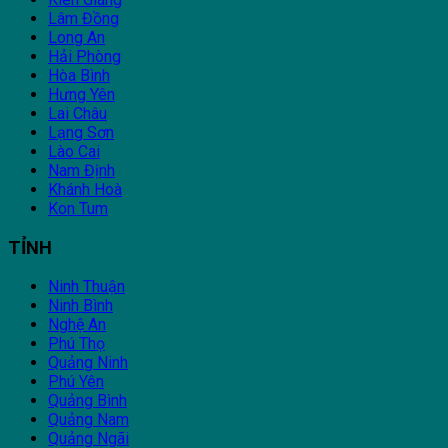
Lâm Đồng
Long An
Hải Phòng
Hòa Bình
Hưng Yên
Lai Châu
Lạng Sơn
Lào Cai
Nam Định
Khánh Hoà
Kon Tum
TỈNH
Ninh Thuận
Ninh Bình
Nghệ An
Phú Thọ
Quảng Ninh
Phú Yên
Quảng Bình
Quảng Nam
Quảng Ngãi