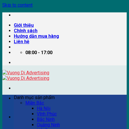
Skip to content
Giới thiệu
Chính sách
Hướng dẫn mua hàng
Liên hệ
08:00 - 17:00
Danh mục sản phẩm
Miền Bắc
Hà Nội
Vĩnh Phúc
Ví dụ: Billboard quảng cáo, pano quảng cáo, quảng cáo
Bắc Ninh
trên xe bus...
Quảng Ninh