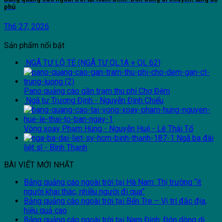
phủ
Th6 27, 2026
Sản phẩm nổi bật
NGÃ TƯ LỘ TẺ (NGÃ TƯ QL1A + QL 62)
Pano quảng cáo gần trạm thu phí Chợ Đệm
Ngã tư Trương Định - Nguyễn Đình Chiểu
Vòng xoay Phạm Hùng - Nguyễn Huệ - Lê Thái Tổ
Ngã ba đài
liệt sĩ - Bình Thạnh
BÀI VIẾT MỚI NHẤT
Bảng quảng cáo ngoài trời tại Hà Nam: Thị trường “ít
người khai thác, nhiều người đi qua”
Bảng quảng cáo ngoài trời tại Bến Tre – Vị trí đắc địa,
hiệu quả cao
Bảng quảng cáo ngoài trời tại Nam Định: Đón dòng di