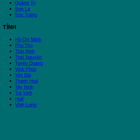
Quảng Trị
Sơn La
Sóc Trăng
TỈNH
Hồ Chí Minh
Phú Thọ
Thái Bình
Thái Nguyên
Tuyên Quang
Vĩnh Phúc
Yên Bái
Thanh Hoá
Tây Ninh
Trà Vinh
Huế
Vĩnh Long