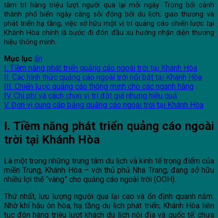
tâm trí hàng triệu lượt người qua lại mỗi ngày. Trong bối cảnh
thành phố biển ngày càng sôi động bởi du lịch; giao thương và
phát triển hạ tầng; việc sở hữu một vị trí quảng cáo chiến lược tại
Khánh Hòa chính là bước đi đón đầu xu hướng nhận diện thương
hiệu thông minh.
Mục lục
ẩn
I. Tiềm năng phát triển quảng cáo ngoài trời tại Khánh Hòa
II. Các hình thức quảng cáo ngoài trời nổi bật tại Khánh Hòa
III. Chiến lược quảng cáo thông minh cho các ngành hàng
IV. Chi phí và cách chọn vị trí đắt giá nhưng hiệu quả
V. Đơn vị cung cấp bảng quảng cáo ngoài trời tại Khánh Hòa
I. Tiềm năng phát triển quảng cáo ngoài
trời tại Khánh Hòa
Là một trong những trung tâm du lịch và kinh tế trọng điểm của
miền Trung, Khánh Hòa – với thủ phủ Nha Trang; đang sở hữu
nhiều lợi thế “vàng” cho quảng cáo ngoài trời (OOH).
Thứ nhất, lưu lượng người qua lại cao và ổn định quanh năm.
Nhờ khí hậu ôn hòa, hạ tầng du lịch phát triển; Khánh Hòa liên
tục đón hàng triệu lượt khách du lịch nội địa và quốc tế; chưa