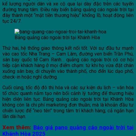
kể lượng người dân và xe cộ qua lại dày đặc trên các tuyến
đường trung tâm. Điều này biến bảng quảng cáo ngoài trời tại
đây thành một “mặt tiền thương hiệu” khổng lồ; hoạt động liên
tục 24/7.
Bảng quảng cáo ngoài trời tại Khánh Hòa
Thứ hai, hệ thống giao thông kết nối tốt. Với sự đầu tư mạnh
vào cao tốc Nha Trang – Cam Lâm, đường ven biển Trần Phú,
sân bay quốc tế Cam Ranh… quảng cáo ngoài trời có cơ hội
tiếp cận khách hàng ở mọi điểm chạm: từ khi họ vừa đặt chân
xuống sân bay, di chuyển vào thành phố, cho đến lúc dạo phố,
check-in hoặc nghỉ dưỡng.
Cuối cùng, tốc độ đô thị hóa và các sự kiện du lịch – văn hóa
tổ chức quanh năm tạo nên bối cảnh lý tưởng để thương hiệu
hiện diện liên tục. Bảng quảng cáo ngoài trời tại Khánh Hòa
không còn là chi phí marketing đơn thuần; mà là khoản đầu tư
chiến lược để “neo tên” trong tâm trí khách hàng; cả ngắn hạn
lẫn dài hạn.
Xem thêm:
Báo giá pano quảng cáo ngoài trời tại
Khánh Hòa 2025