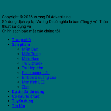
Copyright © 2026 Vương Di Advertising.
Sử dụng dịch vụ tại Vương Di có nghĩa là bạn đồng ý với Thỏa
thuật sử dụng và
Chính sách bảo mật của chúng tôi.
Trang chủ
Sản phẩm
Miền Bắc
Miền Trung
Miền Nam
Trụ LighBox
Trụ Hộp đèn
Pano quảng cáo
Billboard quảng cáo
Màn hình LED
Chợ
Dự án đã thi công
Cơ cấu tổ chức
Tuyển dụng
Tin tức