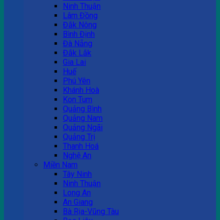
Ninh Thuận
Lâm Đồng
Đắk Nông
Bình Định
Đà Nẵng
Đắk Lắk
Gia Lai
Huế
Phú Yên
Khánh Hoà
Kon Tum
Quảng Bình
Quảng Nam
Quảng Ngãi
Quảng Trị
Thanh Hoá
Nghệ An
Miền Nam
Tây Ninh
Ninh Thuận
Long An
An Giang
Bà Rịa-Vũng Tàu