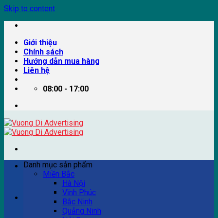
Skip to content
Giới thiệu
Chính sách
Hướng dẫn mua hàng
Liên hệ
08:00 - 17:00
Danh mục sản phẩm
Miền Bắc
Hà Nội
Vĩnh Phúc
Ví dụ: Billboard quảng cáo, pano quảng cáo, quảng cáo
Bắc Ninh
trên xe bus...
Quảng Ninh