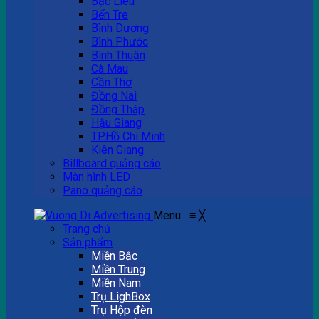
Bạc Liêu
Bến Tre
Bình Dương
Bình Phước
Bình Thuận
Cà Mau
Cần Thơ
Đồng Nai
Đồng Tháp
Hậu Giang
TP.Hồ Chí Minh
Kiên Giang
Billboard quảng cáo
Màn hình LED
Pano quảng cáo
Menu
≡
╳
Trang chủ
Sản phẩm
Miền Bắc
Miền Trung
Miền Nam
Trụ LighBox
Trụ Hộp đèn