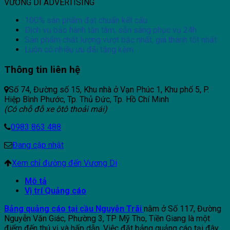
VƯƠNG DI ADVERTISING
100% sản phẩm đạt chuẩn kết cấu
Dịch vụ bảo hành tận tâm, sẵn sàng phục vụ 24h
Sản phẩm chất lượng vượt bậc nhất, giá thành tốt nhất
Luôn có nhiều ưu đãi tặng kèm
Thông tin liên hệ
Số 74, Đường số 15, Khu nhà ở Vạn Phúc 1, Khu phố 5, P.
Hiệp Bình Phước, Tp. Thủ Đức, Tp. Hồ Chí Minh
(Có chỗ đỗ xe ôtô thoải mái)
0983 863 488
Đang cập nhật
Xem chỉ đường đến Vương Di
Mô tả
Vị trí Quảng cáo
Bảng quảng cáo tại cầu Nguyễn Trãi
nằm ở Số 117, Đường
Nguyễn Văn Giác, Phường 3, TP Mỹ Tho, Tiền Giang là một
điểm đến thú vị và hấp dẫn. Việc đặt bảng quảng cáo tại đây