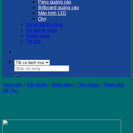
Pano quảng cáo
Billboard quảng cáo
Màn hình LED
Chợ
Dự án đã thi công
Cơ cấu tổ chức
Tuyển dụng
Tin tức
Trang chủ
/
Sản phẩm
/
Miền Nam
/
Tiền Giang
/
Thành phố
Mỹ Tho