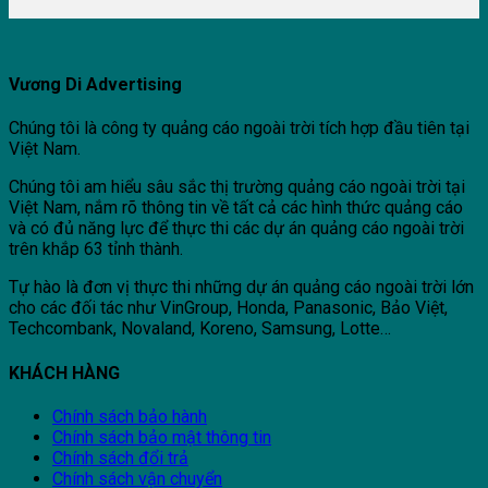
Vương Di Advertising
Chúng tôi là công ty quảng cáo ngoài trời tích hợp đầu tiên tại
Việt Nam.
Chúng tôi am hiểu sâu sắc thị trường quảng cáo ngoài trời tại
Việt Nam, nắm rõ thông tin về tất cả các hình thức quảng cáo
và có đủ năng lực để thực thi các dự án quảng cáo ngoài trời
trên khắp 63 tỉnh thành.
Tự hào là đơn vị thực thi những dự án quảng cáo ngoài trời lớn
cho các đối tác như VinGroup, Honda, Panasonic, Bảo Việt,
Techcombank, Novaland, Koreno, Samsung, Lotte…
KHÁCH HÀNG
Chính sách bảo hành
Chính sách bảo mật thông tin
Chính sách đổi trả
Chính sách vận chuyển