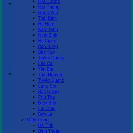
Hải Dương
Hải Phòng
Hưng Yên
Tư vấn bán hàng
Thái Bình
Hà Nam
0983 863 488
Nam Định
Ninh Bình
Hà Giang
Cao Bằng
Hotline hỗ trợ
Bắc Kạn
Tuyên Quang
0983 863 488
Lào Cai
Yên Bái
Giỏ hàng
Thái Nguyên
Tuyên Quang
Chưa có sản phẩm trong giỏ hàng.
Lạng Sơn
Bắc Giang
Phú Thọ
Điện Biên
Lai Châu
Sơn La
Miền Trung
Hà Tĩnh
Bình Thuận