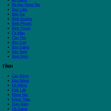
An Giang
Bà Rịa-Vũng Tàu
Bạc Liêu
Bến Tre
Bình Dương
Bình Phước
Bình Thuận
Cà Mau
Cần Thơ
Bắc Cạn
Bắc Giang
Bắc Ninh
Bình Định
TỈNH
Cao Bằng
Đắc Nông
Đà Nẵng
Đắk Lắk
Đồng Nai
Đồng Tháp
Điện Biên
Hà Giang