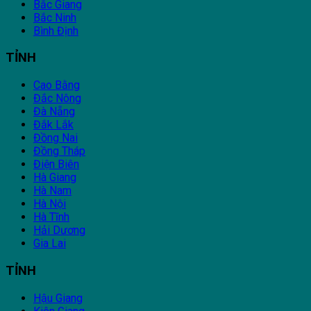
Bắc Giang
Bắc Ninh
Bình Định
TỈNH
Cao Bằng
Đắc Nông
Đà Nẵng
Đắk Lắk
Đồng Nai
Đồng Tháp
Điện Biên
Hà Giang
Hà Nam
Hà Nội
Hà Tĩnh
Hải Dương
Gia Lai
TỈNH
Hậu Giang