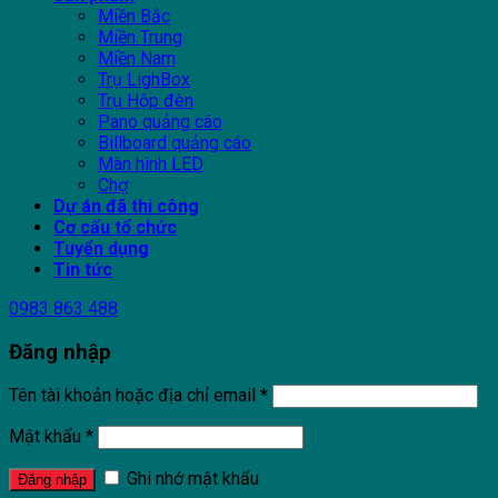
Miền Bắc
Miền Trung
Miền Nam
Trụ LighBox
Trụ Hộp đèn
Pano quảng cáo
Billboard quảng cáo
Màn hình LED
Chợ
Dự án đã thi công
Cơ cấu tổ chức
Tuyển dụng
Tin tức
0983 863 488
Đăng nhập
Tên tài khoản hoặc địa chỉ email
*
Mật khẩu
*
Ghi nhớ mật khẩu
Đăng nhập