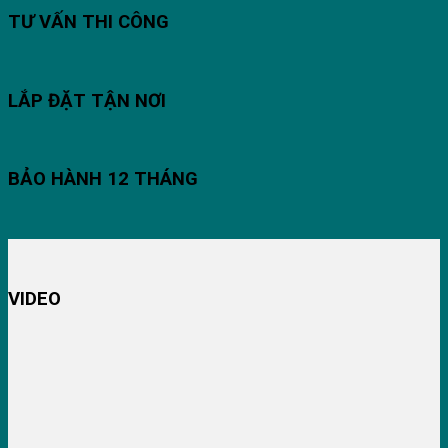
TƯ VẤN THI CÔNG
LẮP ĐẶT TẬN NƠI
BẢO HÀNH 12 THÁNG
VIDEO