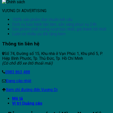
VƯƠNG DI ADVERTISING
100% sản phẩm đạt chuẩn kết cấu
Dịch vụ bảo hành tận tâm, sẵn sàng phục vụ 24h
Sản phẩm chất lượng vượt bậc nhất, giá thành tốt nhất
Luôn có nhiều ưu đãi tặng kèm
Thông tin liên hệ
Số 74, Đường số 15, Khu nhà ở Vạn Phúc 1, Khu phố 5, P.
Hiệp Bình Phước, Tp. Thủ Đức, Tp. Hồ Chí Minh
(Có chỗ đỗ xe ôtô thoải mái)
0983 863 488
Đang cập nhật
Xem chỉ đường đến Vương Di
Mô tả
Vị trí Quảng cáo