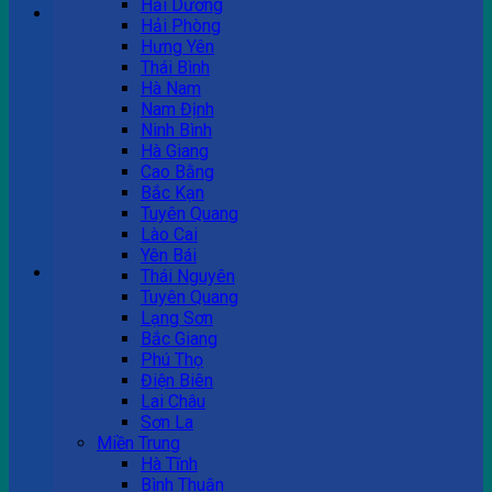
Hải Dương
Hải Phòng
Hưng Yên
Tư vấn bán hàng
Thái Bình
Hà Nam
0983 863 488
Nam Định
Ninh Bình
Hà Giang
Cao Bằng
Hotline hỗ trợ
Bắc Kạn
Tuyên Quang
0983 863 488
Lào Cai
Yên Bái
Giỏ hàng
Thái Nguyên
Tuyên Quang
Chưa có sản phẩm trong giỏ hàng.
Lạng Sơn
Bắc Giang
Phú Thọ
Điện Biên
Lai Châu
Sơn La
Miền Trung
Hà Tĩnh
Bình Thuận