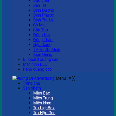
Bạc Liêu
Bến Tre
Bình Dương
Bình Phước
Bình Thuận
Cà Mau
Cần Thơ
Đồng Nai
Đồng Tháp
Hậu Giang
TP.Hồ Chí Minh
Kiên Giang
Billboard quảng cáo
Màn hình LED
Pano quảng cáo
Menu
≡
╳
Trang chủ
Sản phẩm
Miền Bắc
Miền Trung
Miền Nam
Trụ LighBox
Trụ Hộp đèn