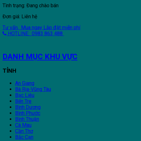
Tình trạng: Đang chào bán
Đơn giá: Liên hệ
Tư vấn, Mua ngay
Lắp đặt miễn phí
HOTLINE: 0983 863 488
DANH MỤC KHU VỰC
TỈNH
An Giang
Bà Rịa-Vũng Tàu
Bạc Liêu
Bến Tre
Bình Dương
Bình Phước
Bình Thuận
Cà Mau
Cần Thơ
Bắc Cạn