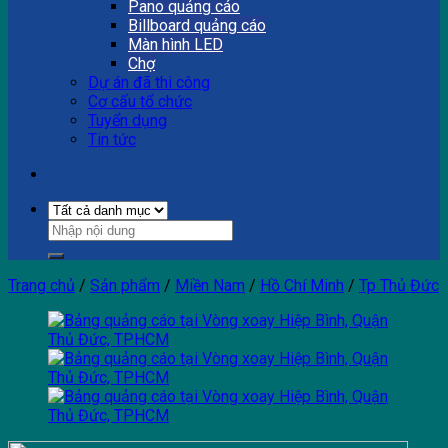
Pano quảng cáo
Billboard quảng cáo
Màn hình LED
Chợ
Dự án đã thi công
Cơ cấu tổ chức
Tuyển dụng
Tin tức
Trang chủ
/
Sản phẩm
/
Miền Nam
/
Hồ Chí Minh
/
Tp Thủ Đức