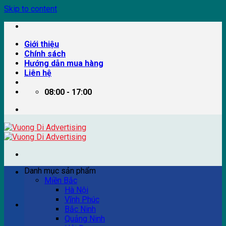
Skip to content
Giới thiệu
Chính sách
Hướng dẫn mua hàng
Liên hệ
08:00 - 17:00
Danh mục sản phẩm
Miền Bắc
Hà Nội
Vĩnh Phúc
Ví dụ: Billboard quảng cáo, pano quảng cáo, quảng cáo
Bắc Ninh
trên xe bus...
Quảng Ninh