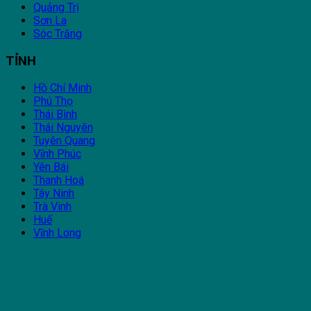
Quảng Trị
Sơn La
Sóc Trăng
TỈNH
Hồ Chí Minh
Phú Thọ
Thái Bình
Thái Nguyên
Tuyên Quang
Vĩnh Phúc
Yên Bái
Thanh Hoá
Tây Ninh
Trà Vinh
Huế
Vĩnh Long