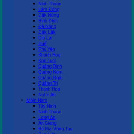
Ninh Thuận
Lâm Đồng
Đắk Nông
Bình Định
Đà Nẵng
Đắk Lắk
Gia Lai
Huế
Phú Yên
Khánh Hoà
Kon Tum
Quảng Bình
Quảng Nam
Quảng Ngãi
Quảng Trị
Thanh Hoá
Nghệ An
Miền Nam
Tây Ninh
Ninh Thuận
Long An
An Giang
Bà Rịa-Vũng Tàu