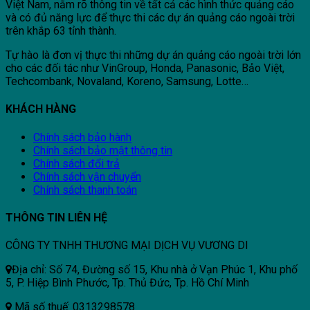
Việt Nam, nắm rõ thông tin về tất cả các hình thức quảng cáo
và có đủ năng lực để thực thi các dự án quảng cáo ngoài trời
trên khắp 63 tỉnh thành.
Tự hào là đơn vị thực thi những dự án quảng cáo ngoài trời lớn
cho các đối tác như VinGroup, Honda, Panasonic, Bảo Việt,
Techcombank, Novaland, Koreno, Samsung, Lotte…
KHÁCH HÀNG
Chính sách bảo hành
Chính sách bảo mật thông tin
Chính sách đổi trả
Chính sách vận chuyển
Chính sách thanh toán
THÔNG TIN LIÊN HỆ
CÔNG TY TNHH THƯƠNG MẠI DỊCH VỤ VƯƠNG DI
Địa chỉ: Số 74, Đường số 15, Khu nhà ở Vạn Phúc 1, Khu phố
5, P. Hiệp Bình Phước, Tp. Thủ Đức, Tp. Hồ Chí Minh
Mã số thuế: 0313298578