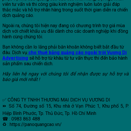
viên tư vấn và thi công giàu kinh nghiệm luôn luôn giải đáp
thắc mắc và hỗ trợ nhãn hàng trong suốt thời gian diễn ra chiến
dịch quảng cáo.
Ngoài ra, chúng tôi hiện nay đang có chương trình trợ giá mùa
dịch với chiết khấu ưu đãi dành cho các doanh nghiệp khi đồng
hành cùng chúng tôi.
Bạn không cần lo lắng phải băn khoăn không biết bắt đầu từ
đâu. Dịch vụ
cho thuê bảng quảng cáo ngoài trời Vương Di
Advertising
sẽ hỗ trợ từ khâu từ tư vấn thực thi đến bảo hành
sản phẩm sau chiến dịch.
Hãy liên hệ ngay với chúng tôi để nhận được sự hỗ trợ và
báo giá mới nhất !
✅ CÔNG TY TNHH THƯƠNG MẠI DỊCH VỤ VƯƠNG DI
⏩ Số 74, Đường số 15, Khu nhà ở Vạn Phúc 1, Khu phố 5, P.
Hiệp Bình Phước, Tp. Thủ Đức, Tp. Hồ Chí Minh
☎ : 0983 863 488
♻ : https://panoquangcao.vn/