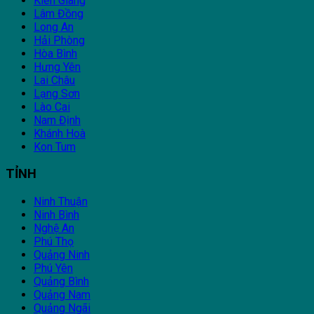
Kiên Giang
Lâm Đồng
Long An
Hải Phòng
Hòa Bình
Hưng Yên
Lai Châu
Lạng Sơn
Lào Cai
Nam Định
Khánh Hoà
Kon Tum
TỈNH
Ninh Thuận
Ninh Bình
Nghệ An
Phú Thọ
Quảng Ninh
Phú Yên
Quảng Bình
Quảng Nam
Quảng Ngãi