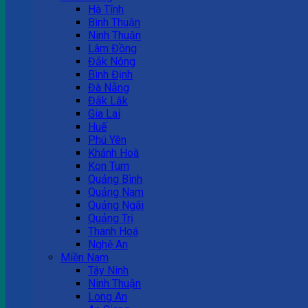
Hà Tĩnh
Bình Thuận
Ninh Thuận
Lâm Đồng
Đắk Nông
Bình Định
Đà Nẵng
Đắk Lắk
Gia Lai
Huế
Phú Yên
Khánh Hoà
Kon Tum
Quảng Bình
Quảng Nam
Quảng Ngãi
Quảng Trị
Thanh Hoá
Nghệ An
Miền Nam
Tây Ninh
Ninh Thuận
Long An