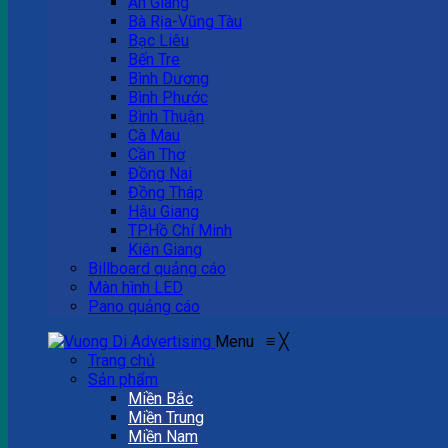
An Giang
Bà Rịa-Vũng Tàu
Bạc Liêu
Bến Tre
Bình Dương
Bình Phước
Bình Thuận
Cà Mau
Cần Thơ
Đồng Nai
Đồng Tháp
Hậu Giang
TP.Hồ Chí Minh
Kiên Giang
Billboard quảng cáo
Màn hình LED
Pano quảng cáo
Menu
≡
╳
Trang chủ
Sản phẩm
Miền Bắc
Miền Trung
Miền Nam