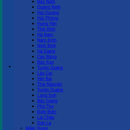
Bắc Ninh
Quảng Ninh
Tư vấn bán hàng
Hải Dương
Hải Phòng
0983 863 488
Hưng Yên
Thái Bình
Hà Nam
Nam Định
Hotline hỗ trợ
Ninh Bình
Hà Giang
0983 863 488
Cao Bằng
Bắc Kạn
Giỏ hàng
Tuyên Quang
Lào Cai
Chưa có sản phẩm trong giỏ hàng.
Yên Bái
Thái Nguyên
Tuyên Quang
Lạng Sơn
Bắc Giang
Phú Thọ
Điện Biên
Lai Châu
Sơn La
Miền Trung