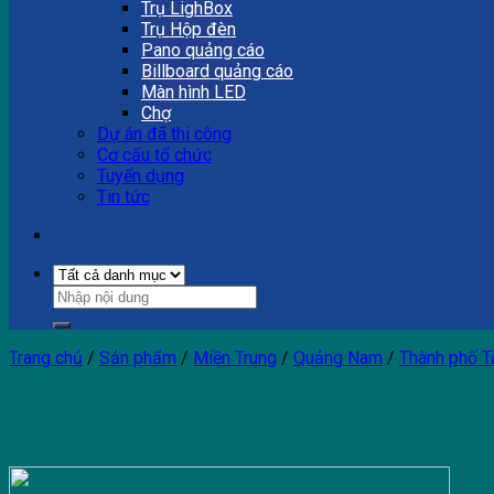
Trụ LighBox
Trụ Hộp đèn
Pano quảng cáo
Billboard quảng cáo
Màn hình LED
Chợ
Dự án đã thi công
Cơ cấu tổ chức
Tuyển dụng
Tin tức
Trang chủ
/
Sản phẩm
/
Miền Trung
/
Quảng Nam
/
Thành phố 