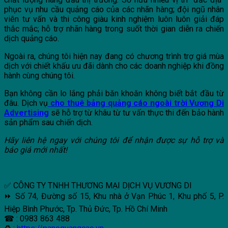
phục vụ nhu cầu quảng cáo của các nhãn hàng; đội ngũ nhân
viên tư vấn và thi công giàu kinh nghiệm luôn luôn giải đáp
thắc mắc; hỗ trợ nhãn hàng trong suốt thời gian diễn ra chiến
dịch quảng cáo.
Ngoài ra, chúng tôi hiện nay đang có chương trình trợ giá mùa
dịch với chiết khấu ưu đãi dành cho các doanh nghiệp khi đồng
hành cùng chúng tôi.
Bạn không cần lo lắng phải băn khoăn không biết bắt đầu từ
đâu. Dịch vụ
cho thuê bảng quảng cáo ngoài trời Vương Di
Advertising
sẽ hỗ trợ từ khâu từ tư vấn thực thi đến bảo hành
sản phẩm sau chiến dịch.
Hãy liên hệ ngay với chúng tôi để nhận được sự hỗ trợ và
báo giá mới nhất!
✅ CÔNG TY TNHH THƯƠNG MẠI DỊCH VỤ VƯƠNG DI
⏩ Số 74, Đường số 15, Khu nhà ở Vạn Phúc 1, Khu phố 5, P.
Hiệp Bình Phước, Tp. Thủ Đức, Tp. Hồ Chí Minh
☎ : 0983 863 488