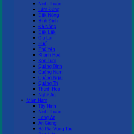
Ninh Thuận
Lâm Đồng
Đắk Nông
Bình Định
Đà Nẵng
Đắk Lắk
Gia Lai
Huế
Phú Yên
Khánh Hoà
Kon Tum
Quảng Bình
Quảng Nam
Quảng Ngãi
Quảng Trị
Thanh Hoá
Nghệ An
Miền Nam
Tây Ninh
Ninh Thuận
Long An
An Giang
Bà Rịa-Vũng Tàu