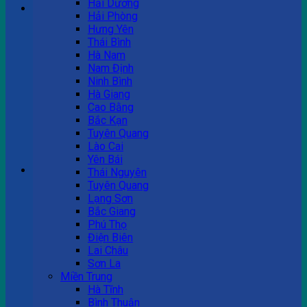
Hải Dương
Hải Phòng
Hưng Yên
Tư vấn bán hàng
Thái Bình
Hà Nam
0983 863 488
Nam Định
Ninh Bình
Hà Giang
Cao Bằng
Hotline hỗ trợ
Bắc Kạn
Tuyên Quang
0983 863 488
Lào Cai
Yên Bái
Giỏ hàng
Thái Nguyên
Tuyên Quang
Chưa có sản phẩm trong giỏ hàng.
Lạng Sơn
Bắc Giang
Phú Thọ
Điện Biên
Lai Châu
Sơn La
Miền Trung
Hà Tĩnh
Bình Thuận