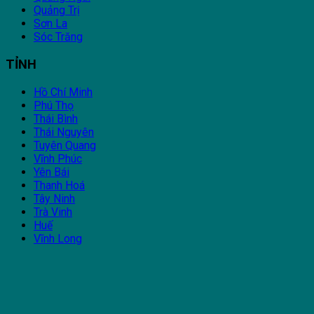
Quảng Trị
Sơn La
Sóc Trăng
TỈNH
Hồ Chí Minh
Phú Thọ
Thái Bình
Thái Nguyên
Tuyên Quang
Vĩnh Phúc
Yên Bái
Thanh Hoá
Tây Ninh
Trà Vinh
Huế
Vĩnh Long