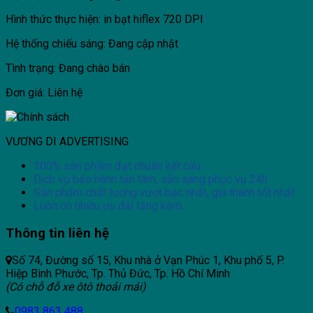
Hình thức thực hiện: in bạt hiflex 720 DPI
Hệ thống chiếu sáng: Đang cập nhật
Tình trạng: Đang chào bán
Đơn giá: Liên hệ
VƯƠNG DI ADVERTISING
100% sản phẩm đạt chuẩn kết cấu
Dịch vụ bảo hành tận tâm, sẵn sàng phục vụ 24h
Sản phẩm chất lượng vượt bậc nhất, giá thành tốt nhất
Luôn có nhiều ưu đãi tặng kèm
Thông tin liên hệ
Số 74, Đường số 15, Khu nhà ở Vạn Phúc 1, Khu phố 5, P.
Hiệp Bình Phước, Tp. Thủ Đức, Tp. Hồ Chí Minh
(Có chỗ đỗ xe ôtô thoải mái)
0983 863 488