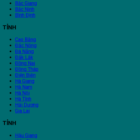
Bắc Giang
Bắc Ninh
Bình Định
TỈNH
Cao Bằng
Đắc Nông
Đà Nẵng
Đắk Lắk
Đồng Nai
Đồng Tháp
Điện Biên
Hà Giang
Hà Nam
Hà Nội
Hà Tĩnh
Hải Dương
Gia Lai
TỈNH
Hậu Giang