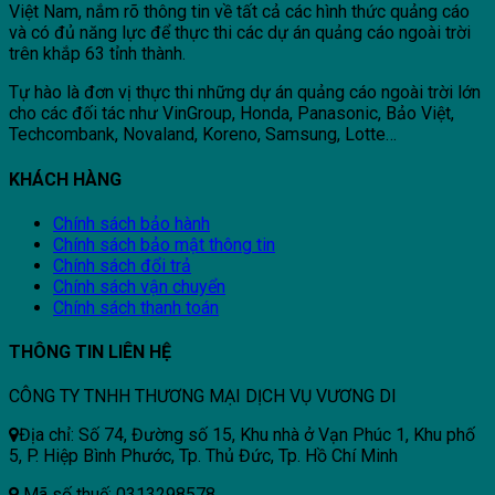
Việt Nam, nắm rõ thông tin về tất cả các hình thức quảng cáo
và có đủ năng lực để thực thi các dự án quảng cáo ngoài trời
trên khắp 63 tỉnh thành.
Tự hào là đơn vị thực thi những dự án quảng cáo ngoài trời lớn
cho các đối tác như VinGroup, Honda, Panasonic, Bảo Việt,
Techcombank, Novaland, Koreno, Samsung, Lotte…
KHÁCH HÀNG
Chính sách bảo hành
Chính sách bảo mật thông tin
Chính sách đổi trả
Chính sách vận chuyển
Chính sách thanh toán
THÔNG TIN LIÊN HỆ
CÔNG TY TNHH THƯƠNG MẠI DỊCH VỤ VƯƠNG DI
Địa chỉ: Số 74, Đường số 15, Khu nhà ở Vạn Phúc 1, Khu phố
5, P. Hiệp Bình Phước, Tp. Thủ Đức, Tp. Hồ Chí Minh
Mã số thuế: 0313298578