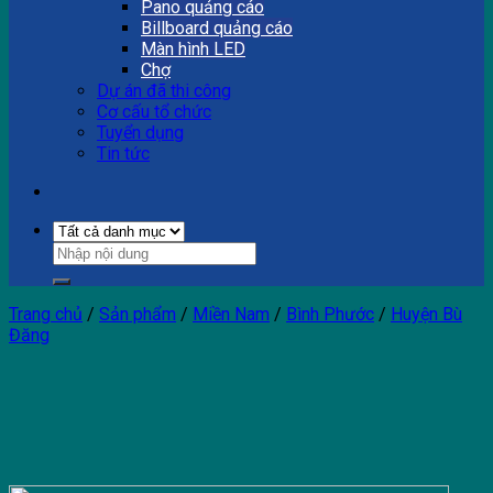
Pano quảng cáo
Billboard quảng cáo
Màn hình LED
Chợ
Dự án đã thi công
Cơ cấu tổ chức
Tuyển dụng
Tin tức
Trang chủ
/
Sản phẩm
/
Miền Nam
/
Bình Phước
/
Huyện Bù
Đăng