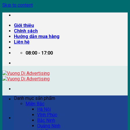
Skip to content
Giới thiệu
Chính sách
Hướng dẫn mua hàng
Liên hệ
08:00 - 17:00
Danh mục sản phẩm
Miền Bắc
Hà Nội
Vĩnh Phúc
Ví dụ: Billboard quảng cáo, pano quảng cáo, quảng cáo
Bắc Ninh
trên xe bus...
Quảng Ninh