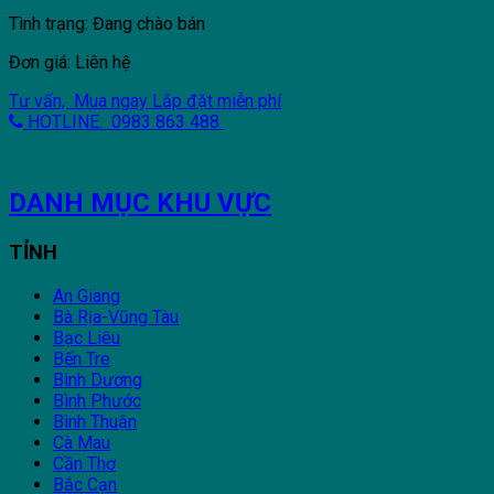
Tình trạng: Đang chào bán
Đơn giá: Liên hệ
Tư vấn, Mua ngay
Lắp đặt miễn phí
HOTLINE: 0983 863 488
DANH MỤC KHU VỰC
TỈNH
An Giang
Bà Rịa-Vũng Tàu
Bạc Liêu
Bến Tre
Bình Dương
Bình Phước
Bình Thuận
Cà Mau
Cần Thơ
Bắc Cạn