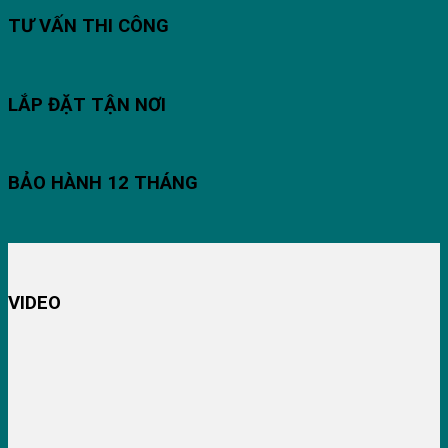
TƯ VẤN THI CÔNG
LẮP ĐẶT TẬN NƠI
BẢO HÀNH 12 THÁNG
VIDEO