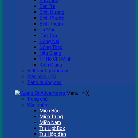
Bạc Liêu
Bến Tre
Bình Dương
Bình Phước
Bình Thuận
Cà Mau
Cần Thơ
Đồng Nai
Đồng Tháp
Hậu Giang
TP.Hồ Chí Minh
Kiên Giang
Billboard quảng cáo
Màn hình LED
Pano quảng cáo
Menu
≡
╳
Trang chủ
Sản phẩm
Miền Bắc
Miền Trung
Miền Nam
Trụ LighBox
Trụ Hộp đèn