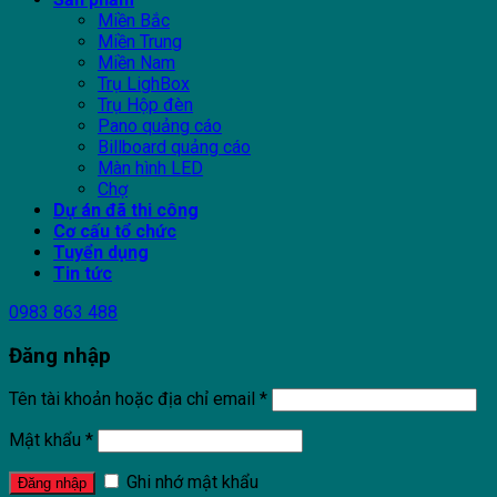
Miền Bắc
Miền Trung
Miền Nam
Trụ LighBox
Trụ Hộp đèn
Pano quảng cáo
Billboard quảng cáo
Màn hình LED
Chợ
Dự án đã thi công
Cơ cấu tổ chức
Tuyển dụng
Tin tức
0983 863 488
Đăng nhập
Tên tài khoản hoặc địa chỉ email
*
Mật khẩu
*
Ghi nhớ mật khẩu
Đăng nhập