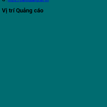
♻ :
https://panoquangcao.vn
Vị trí Quảng cáo