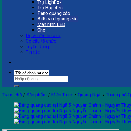
Trụ LighBox
Trụ Hộp đèn
Pano quảng cáo
Billboard quảng cáo
Màn hình LED
Chợ
Dự án đã thi công
Cơ cấu tổ chức
Tuyển dụng
Tin tức
Trang chủ
/
Sản phẩm
/
Miền Trung
/
Quảng Ngãi
/
Thành phố Q