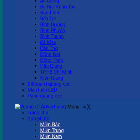
An Giang
Bà Rịa-Vũng Tàu
Bạc Liêu
Bến Tre
Bình Dương
Bình Phước
Bình Thuận
Cà Mau
Cần Thơ
Đồng Nai
Đồng Tháp
Hậu Giang
TP.Hồ Chí Minh
Kiên Giang
Billboard quảng cáo
Màn hình LED
Pano quảng cáo
Menu
≡
╳
Trang chủ
Sản phẩm
Miền Bắc
Miền Trung
Miền Nam