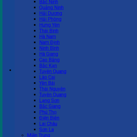
Bắc Ninh
Quảng Ninh
Tư vấn bán hàng
Hải Dương
Hải Phòng
0983 863 488
Hưng Yên
Thái Bình
Hà Nam
Nam Định
Hotline hỗ trợ
Ninh Bình
Hà Giang
0983 863 488
Cao Bằng
Bắc Kạn
Giỏ hàng
Tuyên Quang
Lào Cai
Chưa có sản phẩm trong giỏ hàng.
Yên Bái
Thái Nguyên
Tuyên Quang
Lạng Sơn
Bắc Giang
Phú Thọ
Điện Biên
Lai Châu
Sơn La
Miền Trung