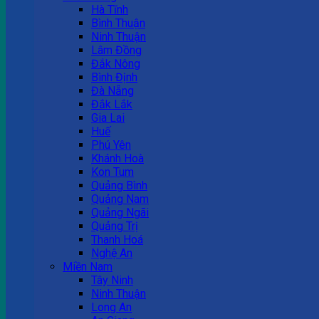
Hà Tĩnh
Bình Thuận
Ninh Thuận
Lâm Đồng
Đắk Nông
Bình Định
Đà Nẵng
Đắk Lắk
Gia Lai
Huế
Phú Yên
Khánh Hoà
Kon Tum
Quảng Bình
Quảng Nam
Quảng Ngãi
Quảng Trị
Thanh Hoá
Nghệ An
Miền Nam
Tây Ninh
Ninh Thuận
Long An