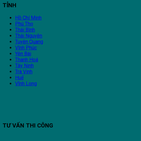
TỈNH
Hồ Chí Minh
Phú Thọ
Thái Bình
Thái Nguyên
Tuyên Quang
Vĩnh Phúc
Yên Bái
Thanh Hoá
Tây Ninh
Trà Vinh
Huế
Vĩnh Long
TƯ VẤN THI CÔNG