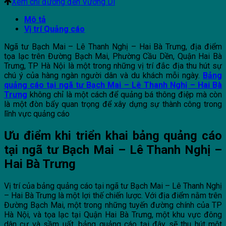
Xem chỉ đường đến Vương Di
Mô tả
Vị trí Quảng cáo
Ngã tư Bạch Mai – Lê Thanh Nghị – Hai Bà Trưng, địa điểm
tọa lạc trên Đường Bạch Mai, Phường Cầu Dền, Quận Hai Bà
Trưng, TP Hà Nội là một trong những vị trí đắc địa thu hút sự
chú ý của hàng ngàn người dân và du khách mỗi ngày.
Bảng
quảng cáo tại ngã tư Bạch Mai – Lê Thanh Nghị – Hai Bà
Trưng
không chỉ là một cách để quảng bá thông điệp mà còn
là một đòn bẩy quan trọng để xây dựng sự thành công trong
lĩnh vực quảng cáo
Ưu điểm khi triển khai bảng quảng cáo
tại ngã tư Bạch Mai – Lê Thanh Nghị –
Hai Bà Trưng
Vị trí của bảng quảng cáo tại ngã tư Bạch Mai – Lê Thanh Nghị
– Hai Bà Trưng là một lợi thế chiến lược. Với địa điểm nằm trên
Đường Bạch Mai, một trong những tuyến đường chính của TP
Hà Nội, và tọa lạc tại Quận Hai Bà Trưng, một khu vực đông
dân cư và sầm uất, bảng quảng cáo tại đây sẽ thu hút một