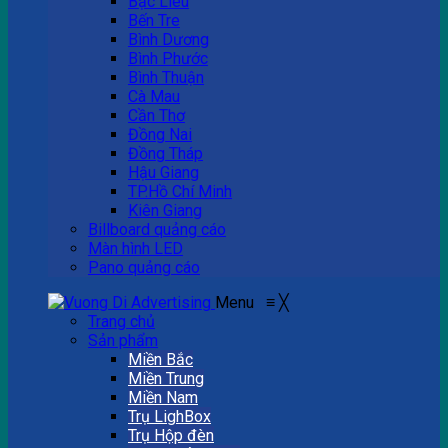
Bạc Liêu
Bến Tre
Bình Dương
Bình Phước
Bình Thuận
Cà Mau
Cần Thơ
Đồng Nai
Đồng Tháp
Hậu Giang
TP.Hồ Chí Minh
Kiên Giang
Billboard quảng cáo
Màn hình LED
Pano quảng cáo
Menu
≡
╳
Trang chủ
Sản phẩm
Miền Bắc
Miền Trung
Miền Nam
Trụ LighBox
Trụ Hộp đèn