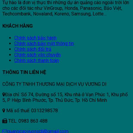
Tự hào là đơn vị thực thi những dự án quảng cáo ngoài trời lớn
cho các đối tác như VinGroup, Honda, Panasonic, Bảo Việt,
Techcombank, Novaland, Koreno, Samsung, Lotte…
KHÁCH HÀNG
Chính sách bảo hành
Chính sách bảo mật thông tin
Chính sách đổi trả
Chính sách vận chuyển
Chính sách thanh toán
THÔNG TIN LIÊN HỆ
CÔNG TY TNHH THƯƠNG MẠI DỊCH VỤ VƯƠNG DI
Địa chỉ: Số 74, Đường số 15, Khu nhà ở Vạn Phúc 1, Khu phố
5, P. Hiệp Bình Phước, Tp. Thủ Đức, Tp. Hồ Chí Minh
Mã số thuế: 0313298578
TEL: 0983 863 488
quangcaovuongdi@gmail.com