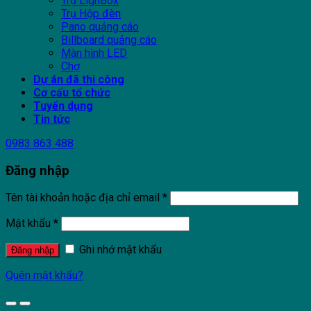
Trụ LighBox
Trụ Hộp đèn
Pano quảng cáo
Billboard quảng cáo
Màn hình LED
Chợ
Dự án đã thi công
Cơ cấu tổ chức
Tuyển dụng
Tin tức
0983 863 488
Đăng nhập
Tên tài khoản hoặc địa chỉ email
*
Mật khẩu
*
Ghi nhớ mật khẩu
Đăng nhập
Quên mật khẩu?