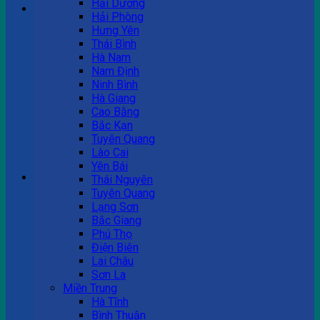
Hải Dương
Hải Phòng
Hưng Yên
Tư vấn bán hàng
Thái Bình
Hà Nam
0983 863 488
Nam Định
Ninh Bình
Hà Giang
Cao Bằng
Hotline hỗ trợ
Bắc Kạn
Tuyên Quang
0983 863 488
Lào Cai
Yên Bái
Giỏ hàng
Thái Nguyên
Tuyên Quang
Chưa có sản phẩm trong giỏ hàng.
Lạng Sơn
Bắc Giang
Phú Thọ
Điện Biên
Lai Châu
Sơn La
Miền Trung
Hà Tĩnh
Bình Thuận