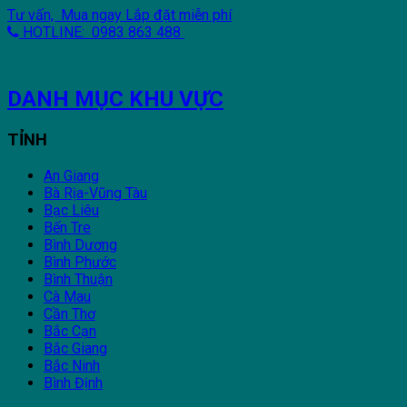
Tư vấn, Mua ngay
Lắp đặt miễn phí
HOTLINE: 0983 863 488
DANH MỤC KHU VỰC
TỈNH
An Giang
Bà Rịa-Vũng Tàu
Bạc Liêu
Bến Tre
Bình Dương
Bình Phước
Bình Thuận
Cà Mau
Cần Thơ
Bắc Cạn
Bắc Giang
Bắc Ninh
Bình Định