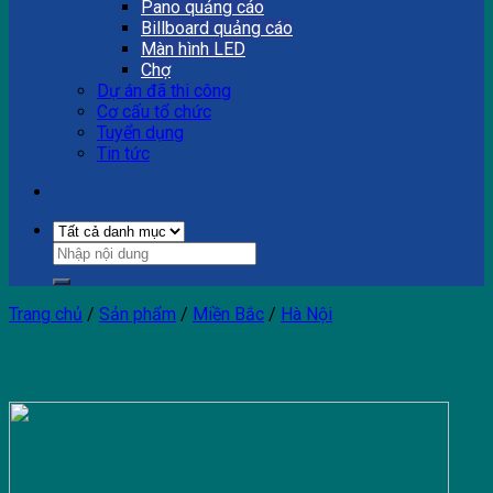
Pano quảng cáo
Billboard quảng cáo
Màn hình LED
Chợ
Dự án đã thi công
Cơ cấu tổ chức
Tuyển dụng
Tin tức
Trang chủ
/
Sản phẩm
/
Miền Bắc
/
Hà Nội