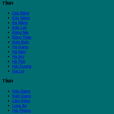
TỈNH
Cao Bằng
Đắc Nông
Đà Nẵng
Đắk Lắk
Đồng Nai
Đồng Tháp
Điện Biên
Hà Giang
Hà Nam
Hà Nội
Hà Tĩnh
Hải Dương
Gia Lai
TỈNH
Hậu Giang
Kiên Giang
Lâm Đồng
Long An
Hải Phòng