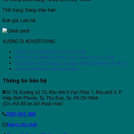
Tình trạng: Đang chào bán
Đơn giá: Liên hệ
VƯƠNG DI ADVERTISING
100% sản phẩm đạt chuẩn kết cấu
Dịch vụ bảo hành tận tâm, sẵn sàng phục vụ 24h
Sản phẩm chất lượng vượt bậc nhất, giá thành tốt nhất
Luôn có nhiều ưu đãi tặng kèm
Thông tin liên hệ
Số 74, Đường số 15, Khu nhà ở Vạn Phúc 1, Khu phố 5, P.
Hiệp Bình Phước, Tp. Thủ Đức, Tp. Hồ Chí Minh
(Có chỗ đỗ xe ôtô thoải mái)
0983 863 488
Đang cập nhật