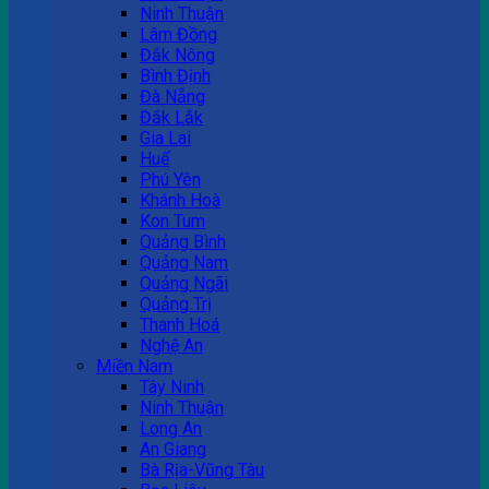
Ninh Thuận
Lâm Đồng
Đắk Nông
Bình Định
Đà Nẵng
Đắk Lắk
Gia Lai
Huế
Phú Yên
Khánh Hoà
Kon Tum
Quảng Bình
Quảng Nam
Quảng Ngãi
Quảng Trị
Thanh Hoá
Nghệ An
Miền Nam
Tây Ninh
Ninh Thuận
Long An
An Giang
Bà Rịa-Vũng Tàu