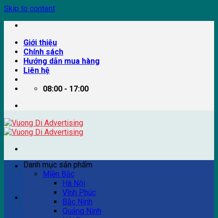
Skip to content
Giới thiệu
Chính sách
Hướng dẫn mua hàng
Liên hệ
08:00 - 17:00
Danh mục sản phẩm
Miền Bắc
Hà Nội
Vĩnh Phúc
Ví dụ: Billboard quảng cáo, pano quảng cáo, quảng cáo
Bắc Ninh
trên xe bus...
Quảng Ninh