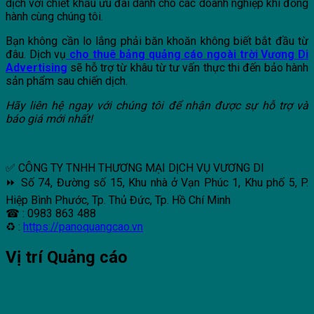
dịch với chiết khấu ưu đãi dành cho các doanh nghiệp khi đồng
hành cùng chúng tôi.
Bạn không cần lo lắng phải băn khoăn không biết bắt đầu từ
đâu. Dịch vụ
cho thuê bảng quảng cáo ngoài trời Vương Di
Advertising
sẽ hỗ trợ từ khâu từ tư vấn thực thi đến bảo hành
sản phẩm sau chiến dịch.
Hãy liên hệ ngay với chúng tôi để nhận được sự hỗ trợ và
báo giá mới nhất!
✅ CÔNG TY TNHH THƯƠNG MẠI DỊCH VỤ VƯƠNG DI
⏩ Số 74, Đường số 15, Khu nhà ở Vạn Phúc 1, Khu phố 5, P.
Hiệp Bình Phước, Tp. Thủ Đức, Tp. Hồ Chí Minh
☎ : 0983 863 488
♻ :
https://panoquangcao.vn
Vị trí Quảng cáo