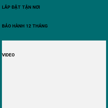
LẮP ĐẶT TẬN NƠI
BẢO HÀNH 12 THÁNG
VIDEO