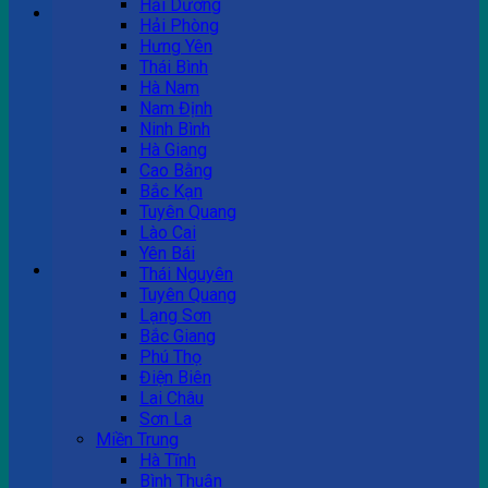
Hải Dương
Hải Phòng
Hưng Yên
Tư vấn bán hàng
Thái Bình
Hà Nam
0983 863 488
Nam Định
Ninh Bình
Hà Giang
Cao Bằng
Hotline hỗ trợ
Bắc Kạn
Tuyên Quang
0983 863 488
Lào Cai
Yên Bái
Giỏ hàng
Thái Nguyên
Tuyên Quang
Chưa có sản phẩm trong giỏ hàng.
Lạng Sơn
Bắc Giang
Phú Thọ
Điện Biên
Lai Châu
Sơn La
Miền Trung
Hà Tĩnh
Bình Thuận