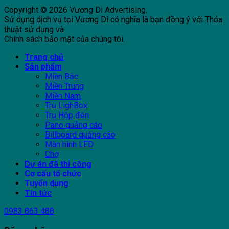
Copyright © 2026 Vương Di Advertising.
Sử dụng dịch vụ tại Vương Di có nghĩa là bạn đồng ý với Thỏa
thuật sử dụng và
Chính sách bảo mật của chúng tôi.
Trang chủ
Sản phẩm
Miền Bắc
Miền Trung
Miền Nam
Trụ LighBox
Trụ Hộp đèn
Pano quảng cáo
Billboard quảng cáo
Màn hình LED
Chợ
Dự án đã thi công
Cơ cấu tổ chức
Tuyển dụng
Tin tức
0983 863 488