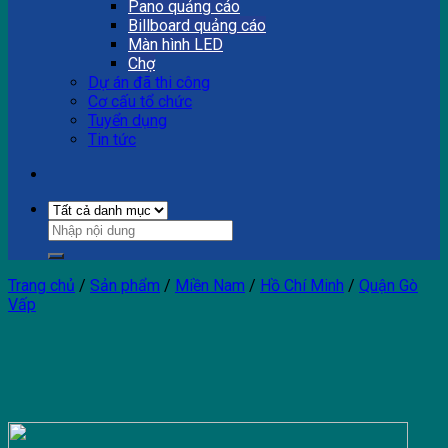
Pano quảng cáo
Billboard quảng cáo
Màn hình LED
Chợ
Dự án đã thi công
Cơ cấu tổ chức
Tuyển dụng
Tin tức
Trang chủ
/
Sản phẩm
/
Miền Nam
/
Hồ Chí Minh
/
Quận Gò
Vấp