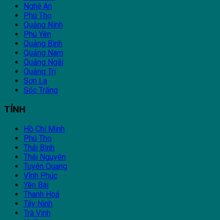
Nghệ An
Phú Thọ
Quảng Ninh
Phú Yên
Quảng Bình
Quảng Nam
Quảng Ngãi
Quảng Trị
Sơn La
Sóc Trăng
TỈNH
Hồ Chí Minh
Phú Thọ
Thái Bình
Thái Nguyên
Tuyên Quang
Vĩnh Phúc
Yên Bái
Thanh Hoá
Tây Ninh
Trà Vinh