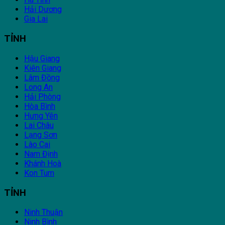
Hải Dương
Gia Lai
TỈNH
Hậu Giang
Kiên Giang
Lâm Đồng
Long An
Hải Phòng
Hòa Bình
Hưng Yên
Lai Châu
Lạng Sơn
Lào Cai
Nam Định
Khánh Hoà
Kon Tum
TỈNH
Ninh Thuận
Ninh Bình