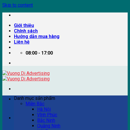
Skip to content
Giới thiệu
Chính sách
Hướng dẫn mua hàng
Liên hệ
08:00 - 17:00
Danh mục sản phẩm
Miền Bắc
Hà Nội
Vĩnh Phúc
Ví dụ: Billboard quảng cáo, pano quảng cáo, quảng cáo
Bắc Ninh
trên xe bus...
Quảng Ninh