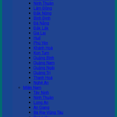
Ninh Thuận
Lâm Đồng
Đắk Nông
Bình Định
Đà Nẵng
Đắk Lắk
Gia Lai
Huế
Phú Yên
Khánh Hoà
Kon Tum
Quảng Bình
Quảng Nam
Quảng Ngãi
Quảng Trị
Thanh Hoá
Nghệ An
Miền Nam
Tây Ninh
Ninh Thuận
Long An
An Giang
Bà Rịa-Vũng Tàu