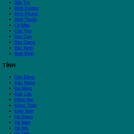
Bến Tre
Bình Dương
Bình Phước
Bình Thuận
Cà Mau
Cần Thơ
Bắc Cạn
Bắc Giang
Bắc Ninh
Bình Định
TỈNH
Cao Bằng
Đắc Nông
Đà Nẵng
Đắk Lắk
Đồng Nai
Đồng Tháp
Điện Biên
Hà Giang
Hà Nam
Hà Nội
Hà Tĩnh