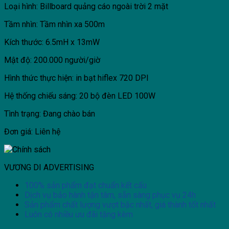
Loại hình: Billboard quảng cáo ngoài trời 2 mặt
Tầm nhìn: Tầm nhìn xa 500m
Kích thước: 6.5mH x 13mW
Mật độ: 200.000 người/giờ
Hình thức thực hiện: in bạt hiflex 720 DPI
Hệ thống chiếu sáng: 20 bộ đèn LED 100W
Tình trạng: Đang chào bán
Đơn giá: Liên hệ
VƯƠNG DI ADVERTISING
100% sản phẩm đạt chuẩn kết cấu
Dịch vụ bảo hành tận tâm, sẵn sàng phục vụ 24h
Sản phẩm chất lượng vượt bậc nhất, giá thành tốt nhất
Luôn có nhiều ưu đãi tặng kèm