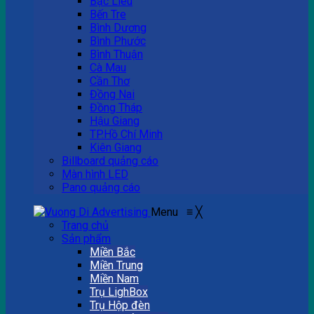
Bạc Liêu
Bến Tre
Bình Dương
Bình Phước
Bình Thuận
Cà Mau
Cần Thơ
Đồng Nai
Đồng Tháp
Hậu Giang
TP.Hồ Chí Minh
Kiên Giang
Billboard quảng cáo
Màn hình LED
Pano quảng cáo
Menu
≡
╳
Trang chủ
Sản phẩm
Miền Bắc
Miền Trung
Miền Nam
Trụ LighBox
Trụ Hộp đèn