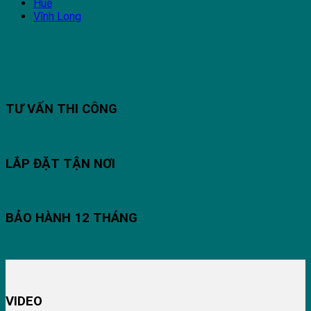
Huế
Vĩnh Long
TƯ VẤN THI CÔNG
LẮP ĐẶT TẬN NƠI
BẢO HÀNH 12 THÁNG
VIDEO