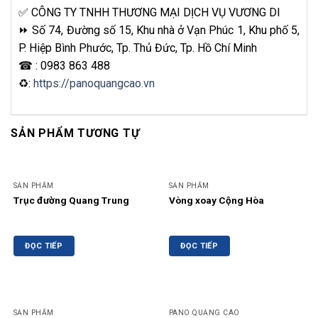
✅ CÔNG TY TNHH THƯƠNG MẠI DỊCH VỤ VƯƠNG DI
⏩ Số 74, Đường số 15, Khu nhà ở Vạn Phúc 1, Khu phố 5,
P. Hiệp Bình Phước, Tp. Thủ Đức, Tp. Hồ Chí Minh
☎ : 0983 863 488
♻:
https://panoquangcao.vn
SẢN PHẨM TƯƠNG TỰ
SẢN PHẨM
SẢN PHẨM
Trục đường Quang Trung
Vòng xoay Cộng Hòa
ĐỌC TIẾP
ĐỌC TIẾP
SẢN PHẨM
PANO QUẢNG CÁO