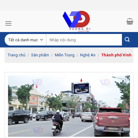
Skip
to
content
Trang chủ
/
Sản phẩm
/
Miền Trung
/
Nghệ An
/
Thành phố Vinh