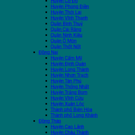
Huyện Cờ Đỏ
Huyện Phong Điền
Huyện Thới Lai
Huyện Vĩnh Thạnh
Quận Bình Thuỷ
Quận Cái Răng
Quận Ninh Kiều
Quận Ô Môn
Quận Thốt Nốt
Đồng Nai
Huyện Cẩm Mỹ
Huyện Định Quán
Huyện Long Thành
Huyện Nhơn Trạch
Huyện Tân Phú
Huyện Thống Nhất
Huyện Trảng Bom
Huyện Vĩnh Cửu
Huyện Xuân Lộc
Thành phố Biên Hòa
Thành phố Long Khánh
Đồng Tháp
Huyện Cao Lãnh
Huyện Châu Thành