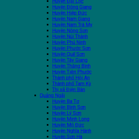
Huyện Đại Lộc
Huyện Đông Giang
Huyện Hiệp Đức
Huyện Nam Giang
Huyện Nam Trà My
Huyện Nông Sơn
Huyện Núi Thành
Huyện Phú Ninh
Huyện Phước Sơn
Huyện Quế Sơn
Huyện Tây Giang
Huyện Thăng Bình
Huyện Tiên Phước
Thành phố Hội An
Thành phố Tam Kỳ
Thị xã Điện Bàn
Quảng Ngãi
Huyện Ba Tơ
Huyện Bình Sơn
Huyện Lý Sơn
Huyện Minh Long
Huyện Mộ Đức
Huyện Nghĩa Hành
Huyện Sơn Hà