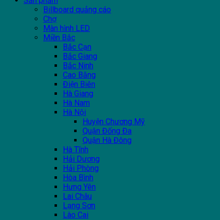
Sản phẩm
Billboard quảng cáo
Chợ
Màn hình LED
Miền Bắc
Bắc Cạn
Bắc Giang
Bắc Ninh
Cao Bằng
Điện Biên
Hà Giang
Hà Nam
Hà Nội
Huyện Chương Mỹ
Quận Đống Đa
Quận Hà Đông
Hà Tĩnh
Hải Dương
Hải Phòng
Hòa Bình
Hưng Yên
Lai Châu
Lạng Sơn
Lào Cai