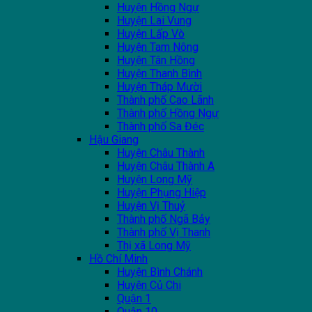
Huyện Hồng Ngự
Huyện Lai Vung
Huyện Lấp Vò
Huyện Tam Nông
Huyện Tân Hồng
Huyện Thanh Bình
Huyện Tháp Mười
Thành phố Cao Lãnh
Thành phố Hồng Ngự
Thành phố Sa Đéc
Hậu Giang
Huyện Châu Thành
Huyện Châu Thành A
Huyện Long Mỹ
Huyện Phụng Hiệp
Huyện Vị Thuỷ
Thành phố Ngã Bảy
Thành phố Vị Thanh
Thị xã Long Mỹ
Hồ Chí Minh
Huyện Bình Chánh
Huyện Củ Chi
Quận 1
Quận 10