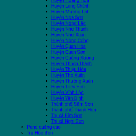
Huyện Hoằng Hóa
Huyện Lang Chánh
Huyện Mường Lát
Huyện Nga Sơn
Huyện Ngọc Lặc
Huyện Như Thanh
Huyện Như Xuân
Huyện Nông Cống
Huyện Quan Hóa
Huyện Quan Sơn
Huyện Quảng Xương
Huyện Thạch Thành
Huyện Thiệu Hóa
Huyện Thọ Xuân
Huyện Thường Xuân
Huyện Triệu Sơn
Huyện Vĩnh Lộc
Huyện Yên Định
Thành phố Sầm Sơn
Thành phố Thanh Hóa
Thị xã Bỉm Sơn
Thị xã Nghi Sơn
Pano quảng cáo
Trụ Hộp đèn