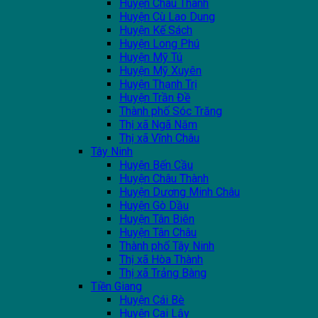
Huyện Châu Thành
Huyện Cù Lao Dung
Huyện Kế Sách
Huyện Long Phú
Huyện Mỹ Tú
Huyện Mỹ Xuyên
Huyện Thạnh Trị
Huyện Trần Đề
Thành phố Sóc Trăng
Thị xã Ngã Năm
Thị xã Vĩnh Châu
Tây Ninh
Huyện Bến Cầu
Huyện Châu Thành
Huyện Dương Minh Châu
Huyện Gò Dầu
Huyện Tân Biên
Huyện Tân Châu
Thành phố Tây Ninh
Thị xã Hòa Thành
Thị xã Trảng Bàng
Tiền Giang
Huyện Cái Bè
Huyện Cai Lậy