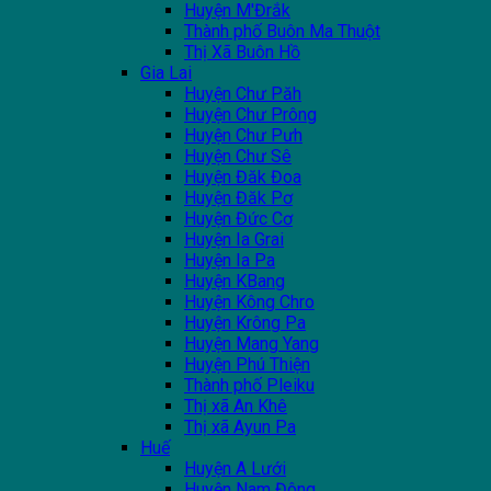
Huyện M'Đrắk
Thành phố Buôn Ma Thuột
Thị Xã Buôn Hồ
Gia Lai
Huyện Chư Păh
Huyện Chư Prông
Huyện Chư Pưh
Huyện Chư Sê
Huyện Đăk Đoa
Huyện Đăk Pơ
Huyện Đức Cơ
Huyện Ia Grai
Huyện Ia Pa
Huyện KBang
Huyện Kông Chro
Huyện Krông Pa
Huyện Mang Yang
Huyện Phú Thiện
Thành phố Pleiku
Thị xã An Khê
Thị xã Ayun Pa
Huế
Huyện A Lưới
Huyện Nam Đông