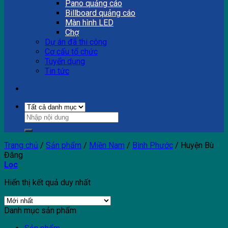
Pano quảng cáo
Billboard quảng cáo
Màn hình LED
Chợ
Dự án đã thi công
Cơ cấu tổ chức
Tuyển dụng
Tin tức
Trang chủ
/
Sản phẩm
/
Miền Nam
/
Bình Phước
/
Huyện Bù
Đăng
Lọc
Hiển thị kết quả duy nhất
Danh mục sản phẩm