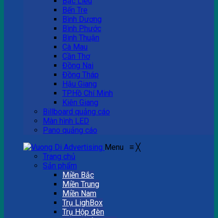
Bạc Liêu
Bến Tre
Bình Dương
Bình Phước
Bình Thuận
Cà Mau
Cần Thơ
Đồng Nai
Đồng Tháp
Hậu Giang
TP.Hồ Chí Minh
Kiên Giang
Billboard quảng cáo
Màn hình LED
Pano quảng cáo
Menu
≡
╳
Trang chủ
Sản phẩm
Miền Bắc
Miền Trung
Miền Nam
Trụ LighBox
Trụ Hộp đèn