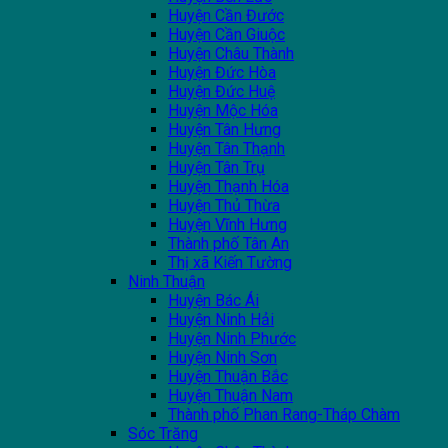
Huyện Cần Đước
Huyện Cần Giuộc
Huyện Châu Thành
Huyện Đức Hòa
Huyện Đức Huệ
Huyện Mộc Hóa
Huyện Tân Hưng
Huyện Tân Thạnh
Huyện Tân Trụ
Huyện Thạnh Hóa
Huyện Thủ Thừa
Huyện Vĩnh Hưng
Thành phố Tân An
Thị xã Kiến Tường
Ninh Thuận
Huyện Bác Ái
Huyện Ninh Hải
Huyện Ninh Phước
Huyện Ninh Sơn
Huyện Thuận Bắc
Huyện Thuận Nam
Thành phố Phan Rang-Tháp Chàm
Sóc Trăng