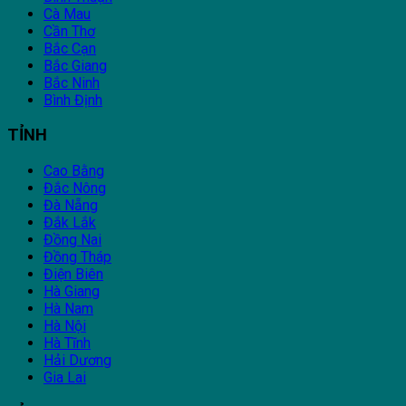
Cà Mau
Cần Thơ
Bắc Cạn
Bắc Giang
Bắc Ninh
Bình Định
TỈNH
Cao Bằng
Đắc Nông
Đà Nẵng
Đắk Lắk
Đồng Nai
Đồng Tháp
Điện Biên
Hà Giang
Hà Nam
Hà Nội
Hà Tĩnh
Hải Dương
Gia Lai