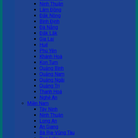
Ninh Thuận
Lâm Đồng
Đắk Nông
Bình Định
Đà Nẵng
Đắk Lắk
Gia Lai
Huế
Phú Yên
Khánh Hoà
Kon Tum
Quảng Bình
Quảng Nam
Quảng Ngãi
Quảng Trị
Thanh Hoá
Nghệ An
Miền Nam
Tây Ninh
Ninh Thuận
Long An
An Giang
Bà Rịa-Vũng Tàu