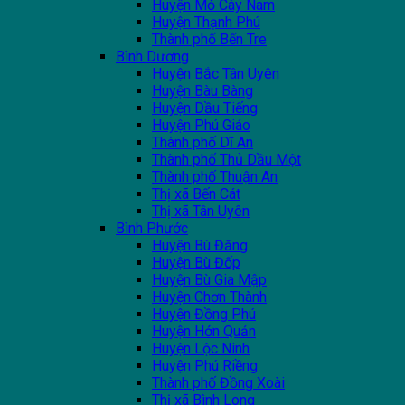
Huyện Mỏ Cày Nam
Huyện Thạnh Phú
Thành phố Bến Tre
Bình Dương
Huyện Bắc Tân Uyên
Huyện Bàu Bàng
Huyện Dầu Tiếng
Huyện Phú Giáo
Thành phố Dĩ An
Thành phố Thủ Dầu Một
Thành phố Thuận An
Thị xã Bến Cát
Thị xã Tân Uyên
Bình Phước
Huyện Bù Đăng
Huyện Bù Đốp
Huyện Bù Gia Mập
Huyện Chơn Thành
Huyện Đồng Phú
Huyện Hớn Quản
Huyện Lộc Ninh
Huyện Phú Riềng
Thành phố Đồng Xoài
Thị xã Bình Long