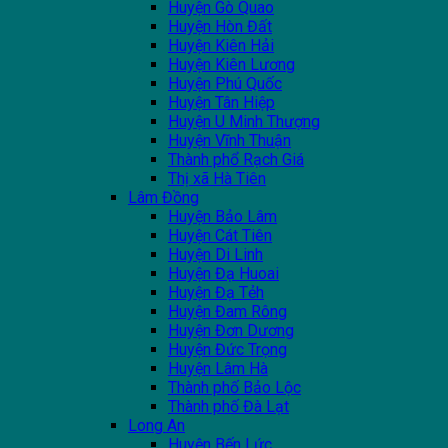
Huyện Gò Quao
Huyện Hòn Đất
Huyện Kiên Hải
Huyện Kiên Lương
Huyện Phú Quốc
Huyện Tân Hiệp
Huyện U Minh Thượng
Huyện Vĩnh Thuận
Thành phổ Rạch Giá
Thị xã Hà Tiên
Lâm Đồng
Huyện Bảo Lâm
Huyện Cát Tiên
Huyện Di Linh
Huyện Đạ Huoai
Huyện Đạ Tẻh
Huyện Đam Rông
Huyện Đơn Dương
Huyện Đức Trọng
Huyện Lâm Hà
Thành phố Bảo Lộc
Thành phố Đà Lạt
Long An
Huyện Bến Lức