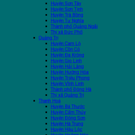
Huyện Sơn Tây
Huyện Sơn Tịnh
Huyện Trà Bồng
Huyện Tư Nghĩa
Thành phố Quảng Ngãi
Thị xã Đức Phổ
Quảng Trị
Huyện Cam Lộ
Huyện Cồn Cỏ
Huyện Đa Krông
Huyện Gio Linh
Huyện Hải Lăng
Huyện Hướng Hóa
Huyện Triệu Phong
Huyện Vĩnh Linh
Thành phố Đông Hà
Thị xã Quảng Trị
Thanh Hoá
Huyện Bá Thước
Huyện Cẩm Thủy
Huyện Đông Sơn
Huyện Hà Trung
Huyện Hậu Lộc