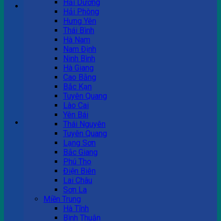
Hải Dương
Hải Phòng
Hưng Yên
Tư vấn bán hàng
Thái Bình
Hà Nam
0983 863 488
Nam Định
Ninh Bình
Hà Giang
Cao Bằng
Hotline hỗ trợ
Bắc Kạn
Tuyên Quang
0983 863 488
Lào Cai
Yên Bái
Giỏ hàng
Thái Nguyên
Tuyên Quang
Chưa có sản phẩm trong giỏ hàng.
Lạng Sơn
Bắc Giang
Phú Thọ
Điện Biên
Lai Châu
Sơn La
Miền Trung
Hà Tĩnh
Bình Thuận