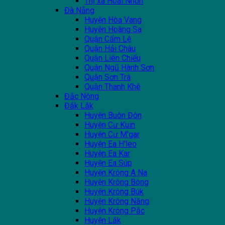
Thị xã Hoài Nhơn
Đà Nẵng
Huyện Hòa Vang
Huyện Hoàng Sa
Quận Cẩm Lệ
Quận Hải Châu
Quận Liên Chiểu
Quận Ngũ Hành Sơn
Quận Sơn Trà
Quận Thanh Khê
Đắc Nông
Đắk Lắk
Huyện Buôn Đôn
Huyện Cư Kuin
Huyện Cư M'gar
Huyện Ea H'leo
Huyện Ea Kar
Huyện Ea Súp
Huyện Krông A Na
Huyện Krông Bông
Huyện Krông Búk
Huyện Krông Năng
Huyện Krông Pắc
Huyện Lắk