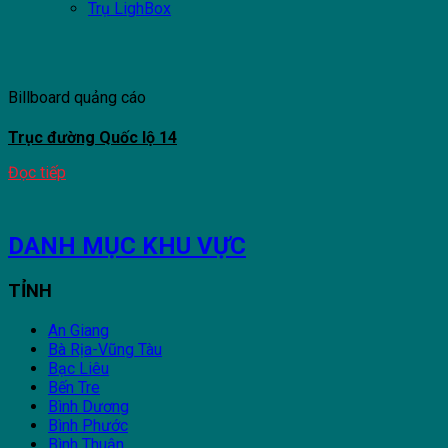
Trụ LighBox
Billboard quảng cáo
Trục đường Quốc lộ 14
Đọc tiếp
DANH MỤC KHU VỰC
TỈNH
An Giang
Bà Rịa-Vũng Tàu
Bạc Liêu
Bến Tre
Bình Dương
Bình Phước
Bình Thuận