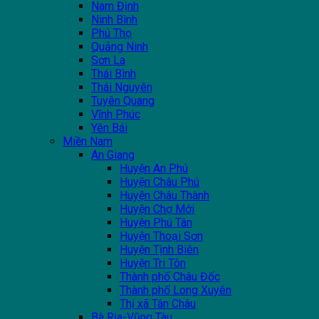
Nam Định
Ninh Bình
Phú Thọ
Quảng Ninh
Sơn La
Thái Bình
Thái Nguyên
Tuyên Quang
Vĩnh Phúc
Yên Bái
Miền Nam
An Giang
Huyện An Phú
Huyện Châu Phú
Huyện Châu Thành
Huyện Chợ Mới
Huyện Phú Tân
Huyện Thoại Sơn
Huyện Tịnh Biên
Huyện Tri Tôn
Thành phố Châu Đốc
Thành phố Long Xuyên
Thị xã Tân Châu
Bà Rịa-Vũng Tàu