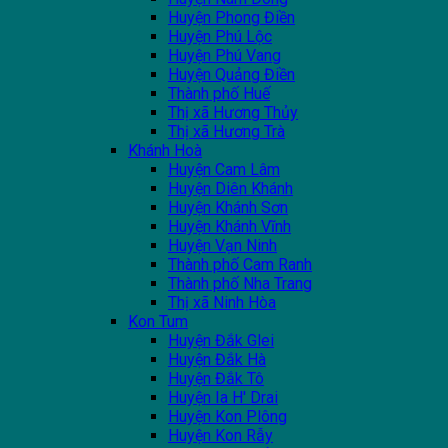
Huyện Phong Điền
Huyện Phú Lộc
Huyện Phú Vang
Huyện Quảng Điền
Thành phố Huế
Thị xã Hương Thủy
Thị xã Hương Trà
Khánh Hoà
Huyện Cam Lâm
Huyện Diên Khánh
Huyện Khánh Sơn
Huyện Khánh Vĩnh
Huyện Vạn Ninh
Thành phố Cam Ranh
Thành phố Nha Trang
Thị xã Ninh Hòa
Kon Tum
Huyện Đắk Glei
Huyện Đắk Hà
Huyện Đắk Tô
Huyện Ia H' Drai
Huyện Kon Plông
Huyện Kon Rẫy