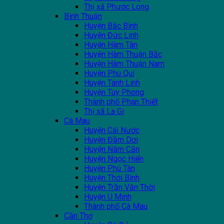
Thị xã Phước Long
Bình Thuận
Huyện Bắc Bình
Huyện Đức Linh
Huyện Hàm Tân
Huyện Hàm Thuận Bắc
Huyện Hàm Thuận Nam
Huyện Phú Quí
Huyện Tánh Linh
Huyện Tuy Phong
Thành phố Phan Thiết
Thị xã La Gi
Cà Mau
Huyện Cái Nước
Huyện Đầm Dơi
Huyện Năm Căn
Huyện Ngọc Hiển
Huyện Phú Tân
Huyện Thới Bình
Huyện Trần Văn Thời
Huyện U Minh
Thành phố Cà Mau
Cần Thơ