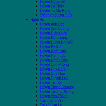
Huyện Ngọc Hồi
Huyện Sa Thầy
Huyện Tu Mơ Rông
Thành phố Kon Tum
Nghệ An
Huyện Anh Sơn
Huyện Con Cuông
Huyện Diễn Châu
Huyện Đô Lương
Huyện Hưng Nguyên
Huyện Kỳ Sơn
Huyện Nam Đàn
Huyện Nghi Lộc
Huyện Nghĩa Đàn
Huyện Quế Phong
Huyện Quỳ Châu
Huyện Quỳ Hợp
Huyện Quỳnh Lưu
Huyện Tân Kỳ
Huyện Thanh Chương
Huyện Tương Dương
Huyện Yên Thành
Thành phố Vinh
Thị xã Cửa Lò