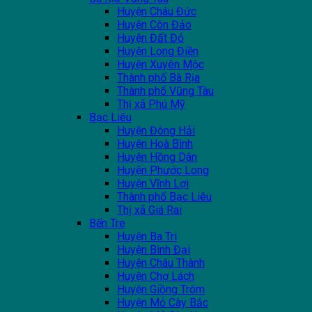
Huyện Châu Đức
Huyện Côn Đảo
Huyện Đất Đỏ
Huyện Long Điền
Huyện Xuyên Mộc
Thành phố Bà Rịa
Thành phố Vũng Tàu
Thị xã Phú Mỹ
Bạc Liêu
Huyện Đông Hải
Huyện Hoà Bình
Huyện Hồng Dân
Huyện Phước Long
Huyện Vĩnh Lợi
Thành phố Bạc Liêu
Thị xã Giá Rai
Bến Tre
Huyện Ba Tri
Huyện Bình Đại
Huyện Châu Thành
Huyện Chợ Lách
Huyện Giồng Trôm
Huyện Mỏ Cày Bắc