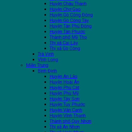
Huyện Châu Thành
Huyện Chợ Gạo
Huyện Gò Công Đông
Huyện Gò Công Tây
Huyện Tân Phú Đông
Huyện Tân Phước
Thành phố Mỹ Tho
Thị xã Cai Lậy
Thị xã Gò Công
Trà Vinh
Vĩnh Long
Miền Trung
Bình Định
Huyện An Lão
Huyện Hoài Ân
Huyện Phù Cát
Huyện Phù Mỹ
Huyện Tây Sơn
Huyện Tuy Phước
Huyện Vân Canh
Huyện Vĩnh Thạnh
Thành phố Quy Nhơn
Thị xã An Nhơn