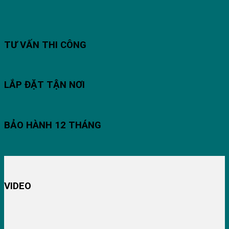
TƯ VẤN THI CÔNG
LẮP ĐẶT TẬN NƠI
BẢO HÀNH 12 THÁNG
VIDEO