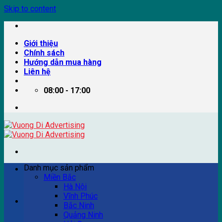
Skip to content
Giới thiệu
Chính sách
Hướng dẫn mua hàng
Liên hệ
08:00 - 17:00
Danh mục sản phẩm
Miền Bắc
Hà Nội
Vĩnh Phúc
Ví dụ: Billboard quảng cáo, pano quảng cáo, quảng cáo
Bắc Ninh
trên xe bus...
Quảng Ninh