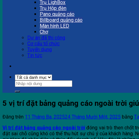
Trụ LighBox
Trụ Hộp đèn
Pano quảng cáo
Billboard quảng cáo
Màn hình LED
Chợ
Dự án đã thi công
Cơ cấu tổ chức
Tuyển dụng
Tin tức
5 vị trí đặt bảng quảng cáo ngoài trời gi
Đăng trên
11 Tháng Ba, 2025
24 Tháng Mười Một, 2025
bằng
Tạ
Vị trí đặt bảng quảng cáo ngoài trời
đóng vai trò then chốt t
đặt sai chỗ cũng khó có thể thu hút sự chú ý của khách hàng. Ng