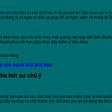
mà còn cần đầu tư vào thiết kế, in ấn và bảo trì. Nếu chọn sai vị 
ọn đúng vị trí ngay từ đầu sẽ giúp tối ưu ngân sách và mang lại 
yết định mua sắm khi nhìn thấy một quảng cáo hấp dẫn trên đư
thuyết phục lớn hơn; giúp thúc đẩy hành vi tiêu dùng.
khách hàng
g cáo ngoài trời phù hợp
thu hút sự chú ý
ng tiện qua lại cao; đặc biệt vào giờ cao điểm. Đây là nơi ngườ
i đây thường có kích thước lớn; đặt trên cao để dễ dàng thu hút 