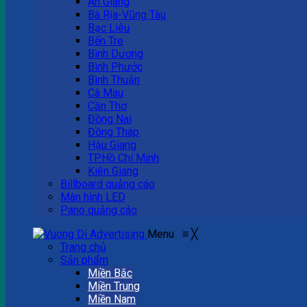
An Giang
Bà Rịa-Vũng Tàu
Bạc Liêu
Bến Tre
Bình Dương
Bình Phước
Bình Thuận
Cà Mau
Cần Thơ
Đồng Nai
Đồng Tháp
Hậu Giang
TP.Hồ Chí Minh
Kiên Giang
Billboard quảng cáo
Màn hình LED
Pano quảng cáo
Menu
≡
╳
Trang chủ
Sản phẩm
Miền Bắc
Miền Trung
Miền Nam