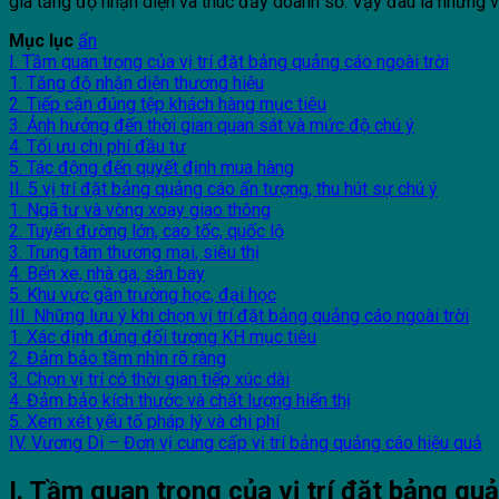
gia tăng độ nhận diện và thúc đẩy doanh số. Vậy đâu là những vị
Mục lục
ẩn
I. Tầm quan trọng của vị trí đặt bảng quảng cáo ngoài trời
1. Tăng độ nhận diện thương hiệu
2. Tiếp cận đúng tệp khách hàng mục tiêu
3. Ảnh hưởng đến thời gian quan sát và mức độ chú ý
4. Tối ưu chi phí đầu tư
5. Tác động đến quyết định mua hàng
II. 5 vị trí đặt bảng quảng cáo ấn tượng, thu hút sự chú ý
1. Ngã tư và vòng xoay giao thông
2. Tuyến đường lớn, cao tốc, quốc lộ
3. Trung tâm thương mại, siêu thị
4. Bến xe, nhà ga, sân bay
5. Khu vực gần trường học, đại học
III. Những lưu ý khi chọn vị trí đặt bảng quảng cáo ngoài trời
1. Xác định đúng đối tượng KH mục tiêu
2. Đảm bảo tầm nhìn rõ ràng
3. Chọn vị trí có thời gian tiếp xúc dài
4. Đảm bảo kích thước và chất lượng hiển thị
5. Xem xét yếu tố pháp lý và chi phí
IV. Vương Di – Đơn vị cung cấp vị trí bảng quảng cáo hiệu quả
I. Tầm quan trọng của vị trí đặt bảng qu