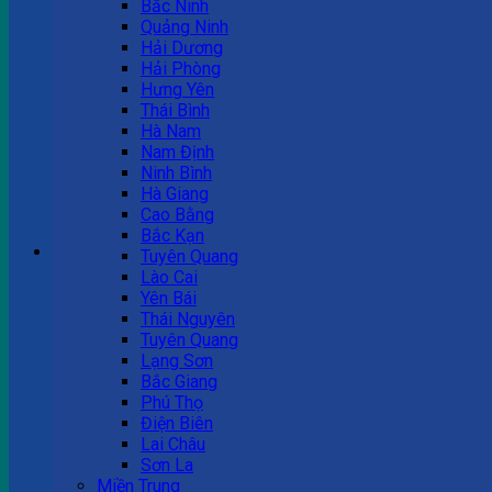
Bắc Ninh
Quảng Ninh
Tư vấn bán hàng
Hải Dương
Hải Phòng
0983 863 488
Hưng Yên
Thái Bình
Hà Nam
Nam Định
Hotline hỗ trợ
Ninh Bình
Hà Giang
0983 863 488
Cao Bằng
Bắc Kạn
Giỏ hàng
Tuyên Quang
Lào Cai
Chưa có sản phẩm trong giỏ hàng.
Yên Bái
Thái Nguyên
Tuyên Quang
Lạng Sơn
Bắc Giang
Phú Thọ
Điện Biên
Lai Châu
Sơn La
Miền Trung