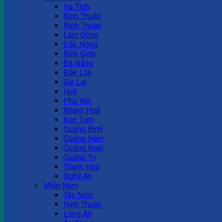
Hà Tĩnh
Bình Thuận
Ninh Thuận
Lâm Đồng
Đắk Nông
Bình Định
Đà Nẵng
Đắk Lắk
Gia Lai
Huế
Phú Yên
Khánh Hoà
Kon Tum
Quảng Bình
Quảng Nam
Quảng Ngãi
Quảng Trị
Thanh Hoá
Nghệ An
Miền Nam
Tây Ninh
Ninh Thuận
Long An