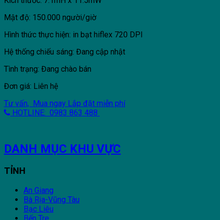
Kích thước: 7.1mH x 11.5mW
Mật độ: 150.000 người/giờ
Hình thức thực hiện: in bạt hiflex 720 DPI
Hệ thống chiếu sáng: Đang cập nhật
Tình trạng: Đang chào bán
Đơn giá: Liên hệ
Tư vấn, Mua ngay
Lắp đặt miễn phí
HOTLINE: 0983 863 488
DANH MỤC KHU VỰC
TỈNH
An Giang
Bà Rịa-Vũng Tàu
Bạc Liêu
Bến Tre