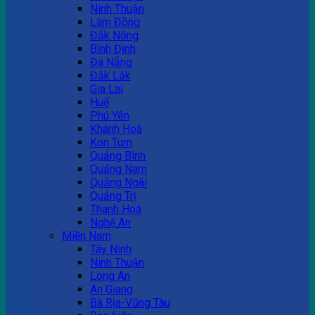
Ninh Thuận
Lâm Đồng
Đắk Nông
Bình Định
Đà Nẵng
Đắk Lắk
Gia Lai
Huế
Phú Yên
Khánh Hoà
Kon Tum
Quảng Bình
Quảng Nam
Quảng Ngãi
Quảng Trị
Thanh Hoá
Nghệ An
Miền Nam
Tây Ninh
Ninh Thuận
Long An
An Giang
Bà Rịa-Vũng Tàu