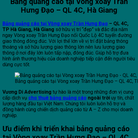
Bảng quảng cáo tại Vòng xoay Trần
Hưng Đạo – QL 4C, Hà Giang
Bảng quảng cáo tại Vòng xoay Trần Hưng Đạo
– QL 4C,
TP Hà Giang, Hà Giang
sở hữu vị trí “đẹp” và đắc địa nằm
ngay Vòng xoay Trần Hưng Đạo nối Quốc Lộ 4C tuyến đường
giao thông đông đúc. Với lợi thế lớn về vị trí đặt bảng thông
thoáng và sở hữu lượng giao thông lớn nên lưu lượng giao
thông ở nơi đây lớn luôn tấp nập, đông đúc. Giúp hỗ trợ đưa
hình ảnh thương hiệu của doanh nghiệp tiếp cận đến người tiêu
dùng cực tốt.
Bảng quảng cáo tại Vòng xoay Trần Hưng Đạo – QL 4C, T
Vương Di Advertising
tự hào là một trong những đơn vị cung
cấp dịch vụ
cho thuê bảng quảng cáo
ngoài trời
uy tín, chất
lượng hàng đầu tại Việt Nam. Chúng tôi luôn luôn hỗ trợ và
đồng hành cùng chiến dịch quảng cáo từ A – Z cho mọi doanh
nghiệp.
Ưu điểm khi triển khai bảng quảng cáo
tại Vòng xoay Trần Hưng Đạo – QL 4C,