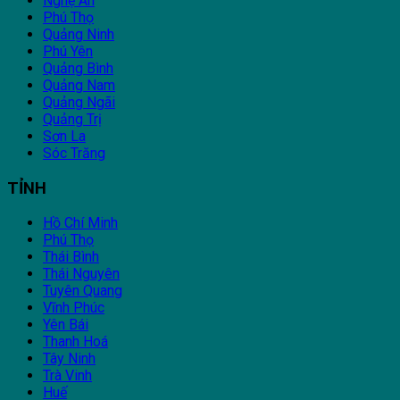
Nghệ An
Phú Thọ
Quảng Ninh
Phú Yên
Quảng Bình
Quảng Nam
Quảng Ngãi
Quảng Trị
Sơn La
Sóc Trăng
TỈNH
Hồ Chí Minh
Phú Thọ
Thái Bình
Thái Nguyên
Tuyên Quang
Vĩnh Phúc
Yên Bái
Thanh Hoá
Tây Ninh
Trà Vinh
Huế