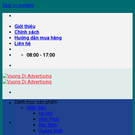
Skip to content
Giới thiệu
Chính sách
Hướng dẫn mua hàng
Liên hệ
08:00 - 17:00
Danh mục sản phẩm
Miền Bắc
Hà Nội
Vĩnh Phúc
Ví dụ: Billboard quảng cáo, pano quảng cáo, quảng cáo
Bắc Ninh
trên xe bus...
Quảng Ninh