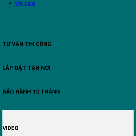
Vĩnh Long
TƯ VẤN THI CÔNG
LẮP ĐẶT TẬN NƠI
BẢO HÀNH 12 THÁNG
VIDEO