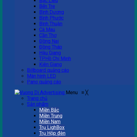
Bạc Liêu
Bến Tre
Bình Dương
Bình Phước
Bình Thuận
Cà Mau
Cần Thơ
Đồng Nai
Đồng Tháp
Hậu Giang
TP.Hồ Chí Minh
Kiên Giang
Billboard quảng cáo
Màn hình LED
Pano quảng cáo
Menu
≡
╳
Trang chủ
Sản phẩm
Miền Bắc
Miền Trung
Miền Nam
Trụ LighBox
Trụ Hộp đèn