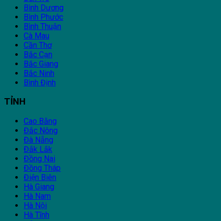
Bình Dương
Bình Phước
Bình Thuận
Cà Mau
Cần Thơ
Bắc Cạn
Bắc Giang
Bắc Ninh
Bình Định
TỈNH
Cao Bằng
Đắc Nông
Đà Nẵng
Đắk Lắk
Đồng Nai
Đồng Tháp
Điện Biên
Hà Giang
Hà Nam
Hà Nội
Hà Tĩnh