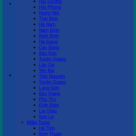
Hải Dương
Hải Phòng
Hưng Yên
Tư vấn bán hàng
Thái Bình
Hà Nam
0983 863 488
Nam Định
Ninh Bình
Hà Giang
Cao Bằng
Hotline hỗ trợ
Bắc Kạn
Tuyên Quang
0983 863 488
Lào Cai
Yên Bái
Giỏ hàng
Thái Nguyên
Tuyên Quang
Chưa có sản phẩm trong giỏ hàng.
Lạng Sơn
Bắc Giang
Phú Thọ
Điện Biên
Lai Châu
Sơn La
Miền Trung
Hà Tĩnh
Bình Thuận