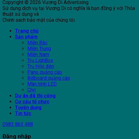
Copyright © 2026 Vương Di Advertising.
Sử dụng dịch vụ tại Vương Di có nghĩa là bạn đồng ý với Thỏa
thuật sử dụng và
Chính sách bảo mật của chúng tôi.
Trang chủ
Sản phẩm
Miền Bắc
Miền Trung
Miền Nam
Trụ LighBox
Trụ Hộp đèn
Pano quảng cáo
Billboard quảng cáo
Màn hình LED
Chợ
Dự án đã thi công
Cơ cấu tổ chức
Tuyển dụng
Tin tức
0983 863 488
Đăng nhập