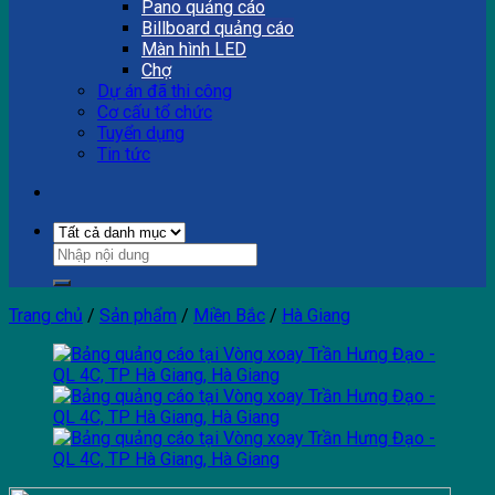
Pano quảng cáo
Billboard quảng cáo
Màn hình LED
Chợ
Dự án đã thi công
Cơ cấu tổ chức
Tuyển dụng
Tin tức
Trang chủ
/
Sản phẩm
/
Miền Bắc
/
Hà Giang