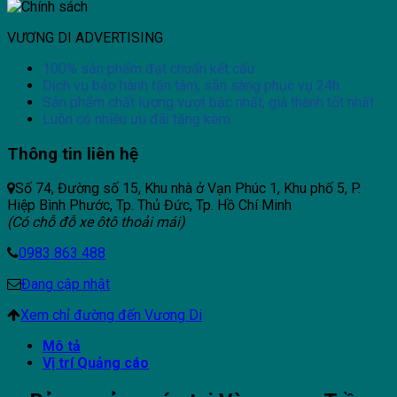
VƯƠNG DI ADVERTISING
100% sản phẩm đạt chuẩn kết cấu
Dịch vụ bảo hành tận tâm, sẵn sàng phục vụ 24h
Sản phẩm chất lượng vượt bậc nhất, giá thành tốt nhất
Luôn có nhiều ưu đãi tặng kèm
Thông tin liên hệ
Số 74, Đường số 15, Khu nhà ở Vạn Phúc 1, Khu phố 5, P.
Hiệp Bình Phước, Tp. Thủ Đức, Tp. Hồ Chí Minh
(Có chỗ đỗ xe ôtô thoải mái)
0983 863 488
Đang cập nhật
Xem chỉ đường đến Vương Di
Mô tả
Vị trí Quảng cáo