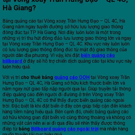
Hà Giang?
Bảng quảng cáo tại Vòng xoay Trần Hưng Đạo – QL 4C, Hà
Giang nằm ngay tuyến đường sở hữu lưu lượng giao thông
đông đúc tại TP Hà Giang. Nơi đây luôn luôn là một trong
những vị trí thu hút đông đảo lưu lượng giao thông lớn và ngay
tại Vòng xoay Trần Hưng Đạo – QL 4C. Khu vực này luôn luôn
có lưu lượng giao thông đông đúc từ mật độ giao thông của
người dân địa phương. Vì vậy, khi đặt
biển quảng cáo
billboard
ở đây sẽ hỗ trợ chiến dịch quảng cáo tại khu vực này
luôn hiệu quả.
Với vị trí
cho thuê bảng
quảng cáo OOH
tại Vòng xoay Trần
Hưng Đạo – QL 4C, Hà Giang sở hữu kích thước biển lớn và
nằm ngay nút giao tấp nập người qua lại. Giúp truyền tải thông
điệp quảng cáo đến người đi đường ở trên Vòng xoay Trần
Hưng Đạo – QL 4C có thể thấy được biển quảng cáo ngoài
trời. Đặc biệt là khi đặt biển ở đây còn giúp tiếp cận đến khách
hàng tiềm năng hiệu quả. Bên cạnh đó, chiếc bảng quảng cáo
sở hữu không gian đặt biển vô cùng thông thoáng và không có
những vật cản nên ai ai đi qua đều sẽ nhìn thấy được thông
điệp từ
bảng
Billboard quảng cáo ngoài trời
mà nhãn hàng
muốn truyền tải cực hiệu quả.