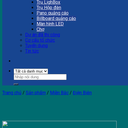
Trụ LighBox
Trụ Hộp đèn
Pano quảng cáo
Billboard quảng cáo
Màn hình LED
Chợ
Dự án đã thi công
Cơ cấu tổ chức
Tuyển dụng
Tin tức
Trang chủ
/
Sản phẩm
/
Miền Bắc
/
Điện Biên