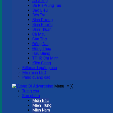
An Giang
Bà Rịa-Vũng Tàu
Bạc Liêu
Bến Tre
Bình Dương
Bình Phước
Bình Thuận
Cà Mau
Cần Thơ
Đồng Nai
Đồng Tháp
Hậu Giang
TP.Hồ Chí Minh
Kiên Giang
Billboard quảng cáo
Màn hình LED
Pano quảng cáo
Menu
≡
╳
Trang chủ
Sản phẩm
Miền Bắc
Miền Trung
Miền Nam