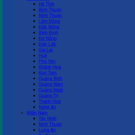
Hà Tĩnh
Bình Thuận
Ninh Thuận
Lâm Đồng
Đắk Nông
Bình Định
Đà Nẵng
Đắk Lắk
Gia Lai
Huế
Phú Yên
Khánh Hoà
Kon Tum
Quảng Bình
Quảng Nam
Quảng Ngãi
Quảng Trị
Thanh Hoá
Nghệ An
Miền Nam
Tây Ninh
Ninh Thuận
Long An