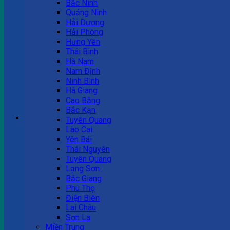
Bắc Ninh
Quảng Ninh
Tư vấn bán hàng
Hải Dương
Hải Phòng
0983 863 488
Hưng Yên
Thái Bình
Hà Nam
Nam Định
Hotline hỗ trợ
Ninh Bình
Hà Giang
0983 863 488
Cao Bằng
Bắc Kạn
Giỏ hàng
Tuyên Quang
Lào Cai
Chưa có sản phẩm trong giỏ hàng.
Yên Bái
Thái Nguyên
Tuyên Quang
Lạng Sơn
Bắc Giang
Phú Thọ
Điện Biên
Lai Châu
Sơn La
Miền Trung