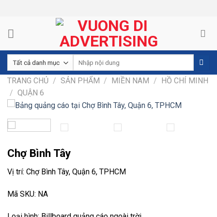
Skip
to
content
TRANG CHỦ
/
SẢN PHẨM
/
MIỀN NAM
/
HỒ CHÍ MINH
/
QUẬN 6
Chợ Bình Tây
Vị trí: Chợ Bình Tây, Quận 6, TPHCM
Mã SKU: NA
Loại hình: Billboard quảng cáo ngoài trời