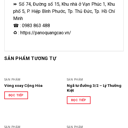
⏩ Số 74, Đường số 15, Khu nhà ở Vạn Phúc 1, Khu
phố 5, P. Hiệp Bình Phước, Tp. Thủ Đức, Tp. Hồ Chí
Minh
☎ : 0983 863 488
♻ : https://panoquangcao.vn/
SẢN PHẨM TƯƠNG TỰ
SẢN PHẨM
SẢN PHẨM
Vòng xoay Cộng Hòa
Ngã tư đường 3/2 – Lý Thường
Kiệt
ĐỌC TIẾP
ĐỌC TIẾP
SẢN PHẨM
SẢN PHẨM