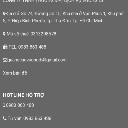
CÔNG TY TNHH THƯƠNG MẠI DỊCH VỤ VƯƠNG DI
Địa chỉ: Số 74, Đường số 15, Khu nhà ở Vạn Phúc 1, Khu phố
5, P. Hiệp Bình Phước, Tp. Thủ Đức, Tp. Hồ Chí Minh
Mã số thuế: 0313298578
TEL: 0983 863 488
quangcaovuongdi@gmail.com
Xem bản đồ
HOTLINE HỖ TRỢ
0983 863 488
Tư vấn:
0983 863 488