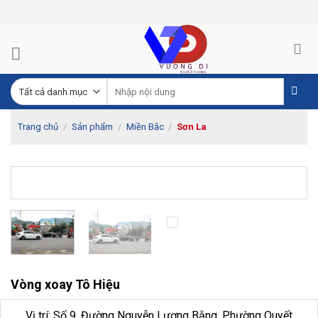
Skip
to
content
Trang chủ
/
Sản phẩm
/
Miền Bắc
/
Sơn La
Vòng xoay Tô Hiệu
Vị trí: Số 9, Đường Nguyễn Lương Bằng, Phường Quyết