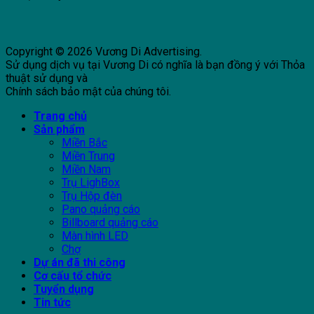
Copyright © 2026 Vương Di Advertising.
Sử dụng dịch vụ tại Vương Di có nghĩa là bạn đồng ý với Thỏa
thuật sử dụng và
Chính sách bảo mật của chúng tôi.
Trang chủ
Sản phẩm
Miền Bắc
Miền Trung
Miền Nam
Trụ LighBox
Trụ Hộp đèn
Pano quảng cáo
Billboard quảng cáo
Màn hình LED
Chợ
Dự án đã thi công
Cơ cấu tổ chức
Tuyển dụng
Tin tức