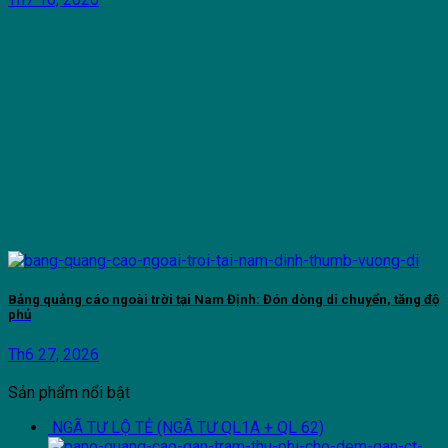
Bảng quảng cáo ngoài trời tại Nam Định: Đón dòng di chuyển, tăng độ
phủ
Th6 27, 2026
Sản phẩm nổi bật
NGÃ TƯ LỘ TẺ (NGÃ TƯ QL1A + QL 62)