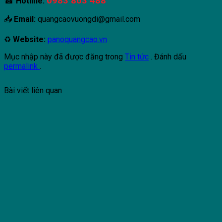
0983 863 488
☎
Hotline:
📥
Email:
quangcaovuongdi@gmail.com
♻
Website:
panoquangcao.vn
Mục nhập này đã được đăng trong
Tin tức
. Đánh dấu
permalink
.
Bài viết liên quan