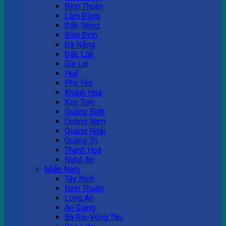
Ninh Thuận
Lâm Đồng
Đắk Nông
Bình Định
Đà Nẵng
Đắk Lắk
Gia Lai
Huế
Phú Yên
Khánh Hoà
Kon Tum
Quảng Bình
Quảng Nam
Quảng Ngãi
Quảng Trị
Thanh Hoá
Nghệ An
Miền Nam
Tây Ninh
Ninh Thuận
Long An
An Giang
Bà Rịa-Vũng Tàu