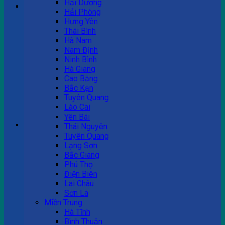
Hải Dương
Hải Phòng
Hưng Yên
Tư vấn bán hàng
Thái Bình
Hà Nam
0983 863 488
Nam Định
Ninh Bình
Hà Giang
Cao Bằng
Hotline hỗ trợ
Bắc Kạn
Tuyên Quang
0983 863 488
Lào Cai
Yên Bái
Giỏ hàng
Thái Nguyên
Tuyên Quang
Chưa có sản phẩm trong giỏ hàng.
Lạng Sơn
Bắc Giang
Phú Thọ
Điện Biên
Lai Châu
Sơn La
Miền Trung
Hà Tĩnh
Bình Thuận