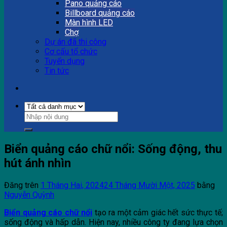
Pano quảng cáo
Billboard quảng cáo
Màn hình LED
Chợ
Dự án đã thi công
Cơ cấu tổ chức
Tuyển dụng
Tin tức
Biển quảng cáo chữ nổi: Sống động, thu
hút ánh nhìn
Đăng trên
1 Tháng Hai, 2024
24 Tháng Mười Một, 2025
bằng
Nguyễn Quỳnh
Biển quảng cáo chữ nổi
tạo ra một cảm giác hết sức thực tế;
sống động và hấp dẫn. Hiện nay, nhiều công ty đang lựa chọn