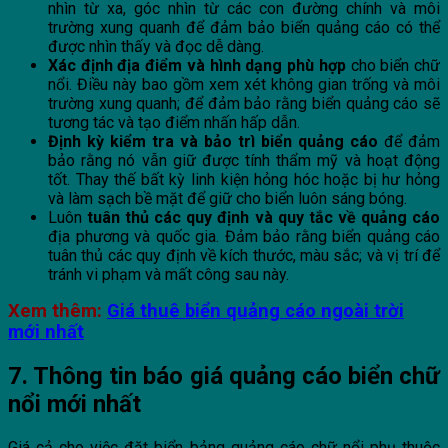
nhìn từ xa, góc nhìn từ các con đường chính và môi
trường xung quanh để đảm bảo biển quảng cáo có thể
được nhìn thấy và đọc dễ dàng.
Xác định địa điểm và hình dạng phù hợp
cho biển chữ
nổi. Điều này bao gồm xem xét không gian trống và môi
trường xung quanh; để đảm bảo rằng biển quảng cáo sẽ
tương tác và tạo điểm nhấn hấp dẫn.
Định kỳ kiểm tra và bảo trì biển quảng cáo
để đảm
bảo rằng nó vẫn giữ được tính thẩm mỹ và hoạt động
tốt. Thay thế bất kỳ linh kiện hỏng hóc hoặc bị hư hỏng
và làm sạch bề mặt để giữ cho biển luôn sáng bóng.
Luôn
tuân thủ các quy định và quy tắc về quảng cáo
địa phương và quốc gia. Đảm bảo rằng biển quảng cáo
tuân thủ các quy định về kích thước, màu sắc; và vị trí để
tránh vi phạm và mất công sau này.
Xem thêm:
Giá thuê biển quảng cáo ngoài trời
mới nhất
7. Thông tin báo giá quảng cáo biển chữ
nổi mới nhất
Giá cả cho việc đặt biển bảng quảng cáo chữ nổi phụ thuộc