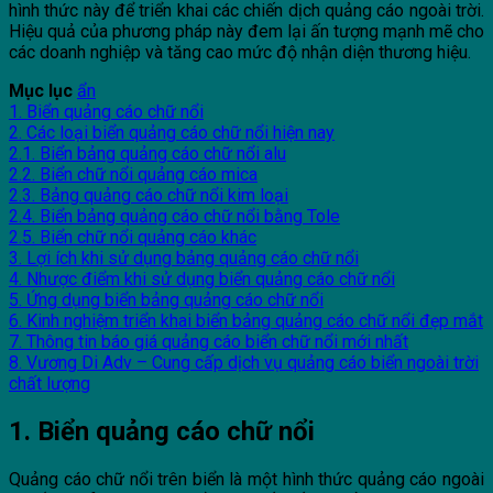
hình thức này để triển khai các chiến dịch quảng cáo ngoài trời.
Hiệu quả của phương pháp này đem lại ấn tượng mạnh mẽ cho
các doanh nghiệp và tăng cao mức độ nhận diện thương hiệu.
Mục lục
ẩn
1. Biển quảng cáo chữ nổi
2. Các loại biển quảng cáo chữ nổi hiện nay
2.1. Biển bảng quảng cáo chữ nổi alu
2.2. Biển chữ nổi quảng cáo mica
2.3. Bảng quảng cáo chữ nổi kim loại
2.4. Biển bảng quảng cáo chữ nổi bằng Tole
2.5. Biển chữ nổi quảng cáo khác
3. Lợi ích khi sử dụng bảng quảng cáo chữ nổi
4. Nhược điểm khi sử dụng biển quảng cáo chữ nổi
5. Ứng dụng biển bảng quảng cáo chữ nổi
6. Kinh nghiệm triển khai biển bảng quảng cáo chữ nổi đẹp mắt
7. Thông tin báo giá quảng cáo biển chữ nổi mới nhất
8. Vương Di Adv – Cung cấp dịch vụ quảng cáo biển ngoài trời
chất lượng
1. Biển quảng cáo chữ nổi
Quảng cáo chữ nổi trên biển là một hình thức quảng cáo ngoài