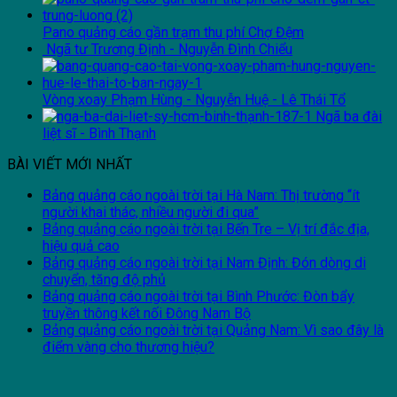
Pano quảng cáo gần trạm thu phí Chợ Đệm
Ngã tư Trương Định - Nguyễn Đình Chiểu
Vòng xoay Phạm Hùng - Nguyễn Huệ - Lê Thái Tổ
Ngã ba đài
liệt sĩ - Bình Thạnh
BÀI VIẾT MỚI NHẤT
Bảng quảng cáo ngoài trời tại Hà Nam: Thị trường “ít
người khai thác, nhiều người đi qua”
Bảng quảng cáo ngoài trời tại Bến Tre – Vị trí đắc địa,
hiệu quả cao
Bảng quảng cáo ngoài trời tại Nam Định: Đón dòng di
chuyển, tăng độ phủ
Bảng quảng cáo ngoài trời tại Bình Phước: Đòn bẩy
truyền thông kết nối Đông Nam Bộ
Bảng quảng cáo ngoài trời tại Quảng Nam: Vì sao đây là
điểm vàng cho thương hiệu?