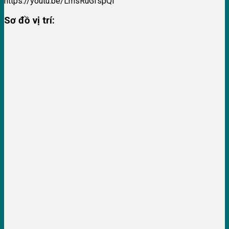
https://youtu.be/LmsRuGfspQI
Sơ đồ vị trí: