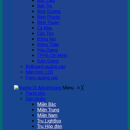
Bạc Liêu
Bến Tre
Bình Dương
Bình Phước
Bình Thuận
Cà Mau
Cần Thơ
Đồng Nai
Đồng Tháp
Hậu Giang
TP.Hồ Chí Minh
Kiên Giang
Billboard quảng cáo
Màn hình LED
Pano quảng cáo
Menu
≡
╳
Trang chủ
Sản phẩm
Miền Bắc
Miền Trung
Miền Nam
Trụ LighBox
Trụ Hộp đèn