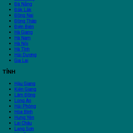
Đà Nẵng
Đắk Lắk
Đồng Nai
Đồng Tháp
Điện Biên
Hà Giang
Hà Nam
Hà Nội
Hà Tĩnh
Hải Dương
Gia Lai
TỈNH
Hậu Giang
Kiên Giang
Lâm Đồng
Long An
Hải Phòng
Hòa Bình
Hưng Yên
Lai Châu
Lạng Sơn