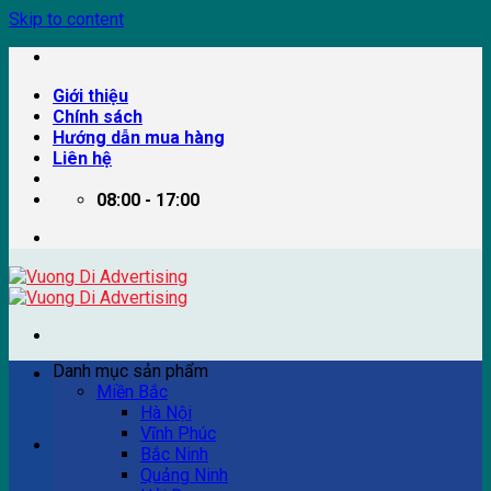
Skip to content
Giới thiệu
Chính sách
Hướng dẫn mua hàng
Liên hệ
08:00 - 17:00
Danh mục sản phẩm
Miền Bắc
Hà Nội
Vĩnh Phúc
Ví dụ: Billboard quảng cáo, pano quảng cáo, quảng cáo
Bắc Ninh
trên xe bus...
Quảng Ninh