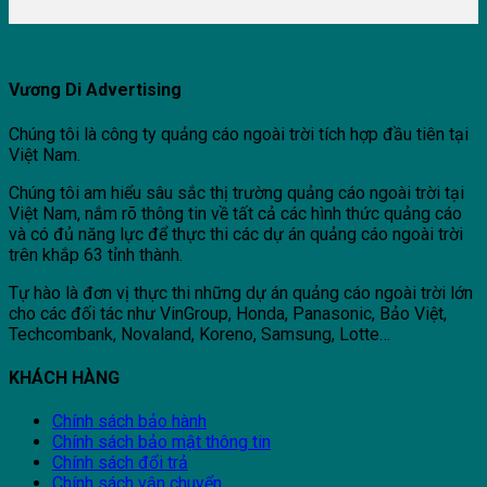
Vương Di Advertising
Chúng tôi là công ty quảng cáo ngoài trời tích hợp đầu tiên tại
Việt Nam.
Chúng tôi am hiểu sâu sắc thị trường quảng cáo ngoài trời tại
Việt Nam, nắm rõ thông tin về tất cả các hình thức quảng cáo
và có đủ năng lực để thực thi các dự án quảng cáo ngoài trời
trên khắp 63 tỉnh thành.
Tự hào là đơn vị thực thi những dự án quảng cáo ngoài trời lớn
cho các đối tác như VinGroup, Honda, Panasonic, Bảo Việt,
Techcombank, Novaland, Koreno, Samsung, Lotte…
KHÁCH HÀNG
Chính sách bảo hành
Chính sách bảo mật thông tin
Chính sách đổi trả
Chính sách vận chuyển