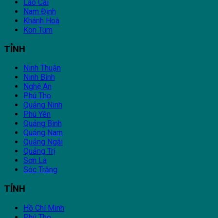
Lào Cai
Nam Định
Khánh Hoà
Kon Tum
TỈNH
Ninh Thuận
Ninh Bình
Nghệ An
Phú Thọ
Quảng Ninh
Phú Yên
Quảng Bình
Quảng Nam
Quảng Ngãi
Quảng Trị
Sơn La
Sóc Trăng
TỈNH
Hồ Chí Minh
Phú Thọ