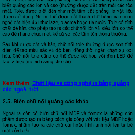
biển quảng cáo lớn và cao (thường được đặt trên mái các tòa
nhà). Tole, được biết đến như một tấm sắt phẳng; là vật liệu
được sử dụng. Nó có thể được cắt thành chữ bằng các công
nghệ cắt hiện đại như laze, plasma hoặc tia nước. Tole có tính
chất dễ hàn, cho phép tạo ra các chữ nổi lớn và siêu lớn; có thể
cao đến hàng chục mét, kể cả với các tấm tôn thông thường.
Sau khi được cắt và hàn, chữ nổi tole thường được sơn tĩnh
điện để tạo màu sắc và độ bền; đồng thời ngăn chặn sự oxi
hóa. Chữ nổi tole cũng có thể được kết hợp với đèn LED để
tạo ra hiệu ứng ánh sáng cho chữ.
Xem thêm:
Chất liệu và công nghệ in bảng quảng
cáo ngoài trời
2.5. Biển chữ nổi
quảng cáo
khác
Ngoài ra còn có biển chữ nổi MDF và fomex là những sản
phẩm được tạo ra bằng cách gia công với vật liệu MDF hoặc
fomex; nhằm tạo ra các chữ cái hoặc hình ảnh nổi lên từ bề
mặt của biển.