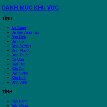
DANH MỤC KHU VỰC
TỈNH
An Giang
Bà Rịa-Vũng Tàu
Bạc Liêu
Bến Tre
Bình Dương
Bình Phước
Bình Thuận
Cà Mau
Cần Thơ
Bắc Cạn
Bắc Giang
Bắc Ninh
Bình Định
TỈNH
Cao Bằng
Đắc Nông