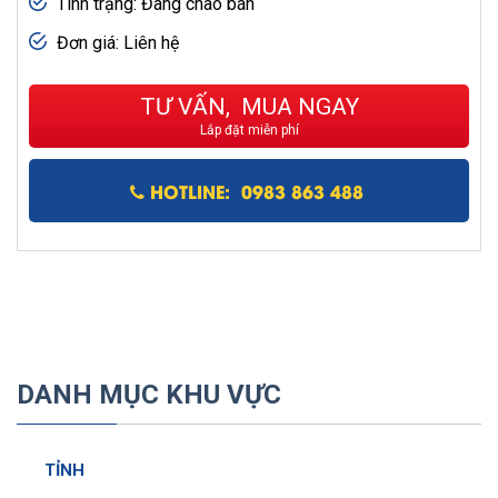
Tình trạng: Đang chào bán
Đơn giá: Liên hệ
TƯ VẤN, MUA NGAY
Lắp đặt miễn phí
HOTLINE: 0983 863 488
DANH MỤC KHU VỰC
TỈNH