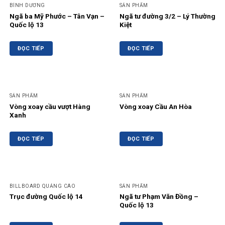
BÌNH DƯƠNG
SẢN PHẨM
Ngã ba Mỹ Phước – Tân Vạn –
Ngã tư đường 3/2 – Lý Thường
Quốc lộ 13
Kiệt
ĐỌC TIẾP
ĐỌC TIẾP
SẢN PHẨM
SẢN PHẨM
Vòng xoay cầu vượt Hàng
Vòng xoay Cầu An Hòa
Xanh
ĐỌC TIẾP
ĐỌC TIẾP
BILLBOARD QUẢNG CÁO
SẢN PHẨM
Trục đường Quốc lộ 14
Ngã tư Phạm Văn Đồng –
Quốc lộ 13