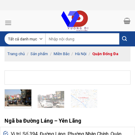
Skip
to
content
Trang chủ
/
Sản phẩm
/
Miền Bắc
/
Hà Nội
/
Quận Đống Đa
Ngã ba Đường Láng – Yên Lãng
Vị trí: Số 394, Đường Láng, Phường Nhân Chính, Quận