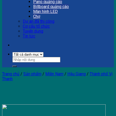
Pano quảng cáo
Billboard quảng cáo
Màn hình LED
Chợ
Dự án đã thi công
Cơ cấu tổ chức
Tuyển dụng
Tin tức
Trang chủ
/
Sản phẩm
/
Miền Nam
/
Hậu Giang
/
Thành phố Vị
Thanh