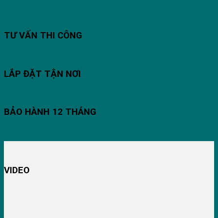
TƯ VẤN THI CÔNG
LẮP ĐẶT TẬN NƠI
BẢO HÀNH 12 THÁNG
VIDEO