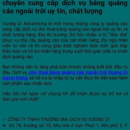
chuyên cung cấp dịch vụ bảng quảng
cáo ngoài trời uy tín, chất lượng
Vương Di Advertising là một trong những công ty quảng cáo
cung cấp dịch vụ cho thuê bảng quảng cáo ngoài trời uy tín và
chất lượng hàng đầu thị trường. Sở hữu nhiều vị trí “đắc địa”
phục vụ nhu cầu quảng cáo của các nhãn hàng; đội ngũ nhân
viên tư vấn và thi công giàu kinh nghiệm luôn luôn giải đáp
thắc mắc và hỗ trợ nhãn hàng trong suốt thời gian diễn ra chiến
dịch quảng cáo.
Bạn không cần lo lắng phải băn khoăn không biết bắt đầu từ
đâu. Dịch vụ
cho thuê bảng quảng cáo ngoài trời Vương Di
Advertising
sẽ hỗ trợ từ khâu từ tư vấn thực thi đến bảo hành
sản phẩm sau chiến dịch.
Hãy liên hệ ngay với chúng tôi để nhận được sự hỗ trợ và
báo giá mới nhất!
✅ CÔNG TY TNHH THƯƠNG MẠI DỊCH VỤ VƯƠNG DI
⏩ Số 74, Đường số 15, Khu nhà ở Vạn Phúc 1, Khu phố 5, P.