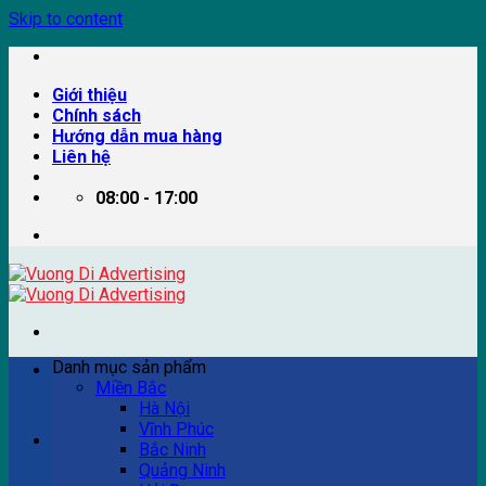
Skip to content
Giới thiệu
Chính sách
Hướng dẫn mua hàng
Liên hệ
08:00 - 17:00
Danh mục sản phẩm
Miền Bắc
Hà Nội
Vĩnh Phúc
Ví dụ: Billboard quảng cáo, pano quảng cáo, quảng cáo
Bắc Ninh
trên xe bus...
Quảng Ninh