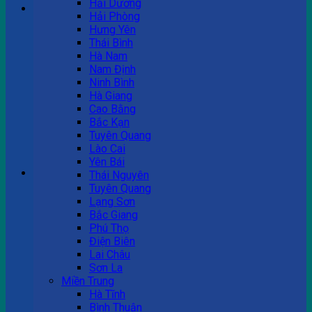
Hải Dương
Hải Phòng
Hưng Yên
Tư vấn bán hàng
Thái Bình
Hà Nam
0983 863 488
Nam Định
Ninh Bình
Hà Giang
Cao Bằng
Hotline hỗ trợ
Bắc Kạn
Tuyên Quang
0983 863 488
Lào Cai
Yên Bái
Giỏ hàng
Thái Nguyên
Tuyên Quang
Chưa có sản phẩm trong giỏ hàng.
Lạng Sơn
Bắc Giang
Phú Thọ
Điện Biên
Lai Châu
Sơn La
Miền Trung
Hà Tĩnh
Bình Thuận