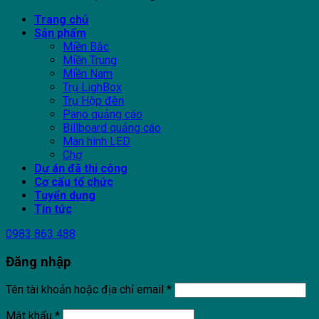
Trang chủ
Sản phẩm
Miền Bắc
Miền Trung
Miền Nam
Trụ LighBox
Trụ Hộp đèn
Pano quảng cáo
Billboard quảng cáo
Màn hình LED
Chợ
Dự án đã thi công
Cơ cấu tổ chức
Tuyển dụng
Tin tức
0983 863 488
Đăng nhập
Tên tài khoản hoặc địa chỉ email
*
Mật khẩu
*