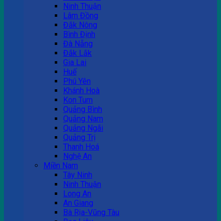
Ninh Thuận
Lâm Đồng
Đắk Nông
Bình Định
Đà Nẵng
Đắk Lắk
Gia Lai
Huế
Phú Yên
Khánh Hoà
Kon Tum
Quảng Bình
Quảng Nam
Quảng Ngãi
Quảng Trị
Thanh Hoá
Nghệ An
Miền Nam
Tây Ninh
Ninh Thuận
Long An
An Giang
Bà Rịa-Vũng Tàu