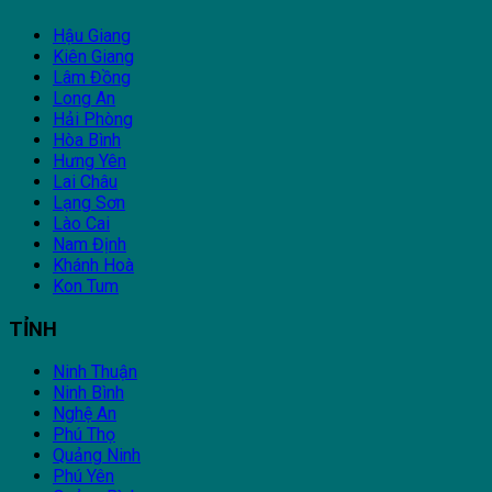
Hậu Giang
Kiên Giang
Lâm Đồng
Long An
Hải Phòng
Hòa Bình
Hưng Yên
Lai Châu
Lạng Sơn
Lào Cai
Nam Định
Khánh Hoà
Kon Tum
TỈNH
Ninh Thuận
Ninh Bình
Nghệ An
Phú Thọ
Quảng Ninh
Phú Yên