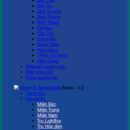
Bạc Liêu
Bến Tre
Bình Dương
Bình Phước
Bình Thuận
Cà Mau
Cần Thơ
Đồng Nai
Đồng Tháp
Hậu Giang
TP.Hồ Chí Minh
Kiên Giang
Billboard quảng cáo
Màn hình LED
Pano quảng cáo
Menu
≡
╳
Trang chủ
Sản phẩm
Miền Bắc
Miền Trung
Miền Nam
Trụ LighBox
Trụ Hộp đèn