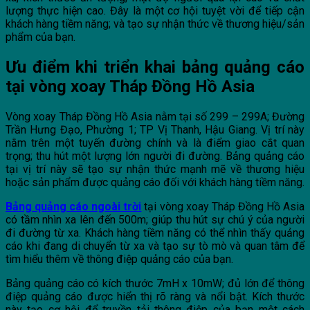
lượng thực hiện cao. Đây là một cơ hội tuyệt vời để tiếp cận
khách hàng tiềm năng; và tạo sự nhận thức về thương hiệu/sản
phẩm của bạn.
Ưu điểm khi triển khai bảng quảng cáo
tại vòng xoay Tháp Đồng Hồ Asia
Vòng xoay Tháp Đồng Hồ Asia nằm tại số 299 – 299A; Đường
Trần Hưng Đạo, Phường 1; TP Vị Thanh, Hậu Giang. Vị trí này
nằm trên một tuyến đường chính và là điểm giao cắt quan
trọng; thu hút một lượng lớn người đi đường. Bảng quảng cáo
tại vị trí này sẽ tạo sự nhận thức mạnh mẽ về thương hiệu
hoặc sản phẩm được quảng cáo đối với khách hàng tiềm năng.
Bảng quảng cáo ngoài trời
tại vòng xoay Tháp Đồng Hồ Asia
có tầm nhìn xa lên đến 500m; giúp thu hút sự chú ý của người
đi đường từ xa. Khách hàng tiềm năng có thể nhìn thấy quảng
cáo khi đang di chuyển từ xa và tạo sự tò mò và quan tâm để
tìm hiểu thêm về thông điệp quảng cáo của bạn.
Bảng quảng cáo có kích thước 7mH x 10mW; đủ lớn để thông
điệp quảng cáo được hiển thị rõ ràng và nổi bật. Kích thước
này tạo cơ hội để truyền tải thông điệp của bạn một cách