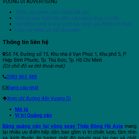
VƯƠNG DI ADVERTISING
100% sản phẩm đạt chuẩn kết cấu
Dịch vụ bảo hành tận tâm, sẵn sàng phục vụ 24h
Sản phẩm chất lượng vượt bậc nhất, giá thành tốt nhất
Luôn có nhiều ưu đãi tặng kèm
Thông tin liên hệ
Số 74, Đường số 15, Khu nhà ở Vạn Phúc 1, Khu phố 5, P.
Hiệp Bình Phước, Tp. Thủ Đức, Tp. Hồ Chí Minh
(Có chỗ đỗ xe ôtô thoải mái)
0983 863 488
Đang cập nhật
Xem chỉ đường đến Vương Di
Mô tả
Vị trí Quảng cáo
Bảng quảng cáo tại vòng xoay Tháp Đồng Hồ Asia
mang
lại nhiều ưu điểm hấp dẫn; bao gồm vị trí chiến lược, tầm nhìn
xa, kích thước ấn tượng; mật độ người qua lại cao và chất