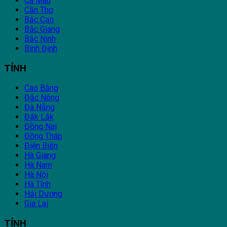
Cà Mau
Cần Thơ
Bắc Cạn
Bắc Giang
Bắc Ninh
Bình Định
TỈNH
Cao Bằng
Đắc Nông
Đà Nẵng
Đắk Lắk
Đồng Nai
Đồng Tháp
Điện Biên
Hà Giang
Hà Nam
Hà Nội
Hà Tĩnh
Hải Dương
Gia Lai
TỈNH