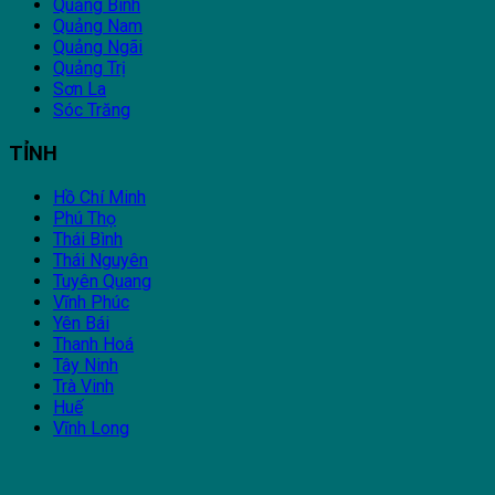
Quảng Bình
Quảng Nam
Quảng Ngãi
Quảng Trị
Sơn La
Sóc Trăng
TỈNH
Hồ Chí Minh
Phú Thọ
Thái Bình
Thái Nguyên
Tuyên Quang
Vĩnh Phúc
Yên Bái
Thanh Hoá
Tây Ninh
Trà Vinh
Huế
Vĩnh Long