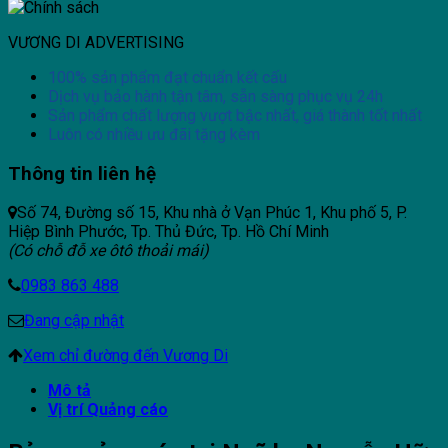
VƯƠNG DI ADVERTISING
100% sản phẩm đạt chuẩn kết cấu
Dịch vụ bảo hành tận tâm, sẵn sàng phục vụ 24h
Sản phẩm chất lượng vượt bậc nhất, giá thành tốt nhất
Luôn có nhiều ưu đãi tặng kèm
Thông tin liên hệ
Số 74, Đường số 15, Khu nhà ở Vạn Phúc 1, Khu phố 5, P.
Hiệp Bình Phước, Tp. Thủ Đức, Tp. Hồ Chí Minh
(Có chỗ đỗ xe ôtô thoải mái)
0983 863 488
Đang cập nhật
Xem chỉ đường đến Vương Di
Mô tả
Vị trí Quảng cáo