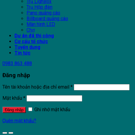
Trụ LighBox
Trụ Hộp đèn
Pano quảng cáo
Billboard quảng cáo
Màn hình LED
Chợ
Dự án đã thi công
Cơ cấu tổ chức
Tuyển dụng
Tin tức
0983 863 488
Đăng nhập
Tên tài khoản hoặc địa chỉ email
*
Mật khẩu
*
Ghi nhớ mật khẩu
Đăng nhập
Quên mật khẩu?