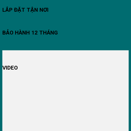
LẮP ĐẶT TẬN NƠI
BẢO HÀNH 12 THÁNG
VIDEO