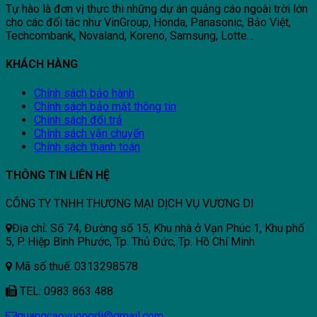
Tự hào là đơn vị thực thi những dự án quảng cáo ngoài trời lớn
cho các đối tác như VinGroup, Honda, Panasonic, Bảo Việt,
Techcombank, Novaland, Koreno, Samsung, Lotte…
KHÁCH HÀNG
Chính sách bảo hành
Chính sách bảo mật thông tin
Chính sách đổi trả
Chính sách vận chuyển
Chính sách thanh toán
THÔNG TIN LIÊN HỆ
CÔNG TY TNHH THƯƠNG MẠI DỊCH VỤ VƯƠNG DI
Địa chỉ: Số 74, Đường số 15, Khu nhà ở Vạn Phúc 1, Khu phố
5, P. Hiệp Bình Phước, Tp. Thủ Đức, Tp. Hồ Chí Minh
Mã số thuế: 0313298578
TEL: 0983 863 488
quangcaovuongdi@gmail.com