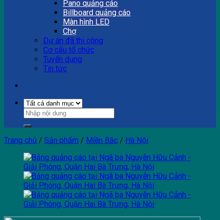
Pano quảng cáo
Billboard quảng cáo
Màn hình LED
Chợ
Dự án đã thi công
Cơ cấu tổ chức
Tuyển dụng
Tin tức
Trang chủ
/
Sản phẩm
/
Miền Bắc
/
Hà Nội