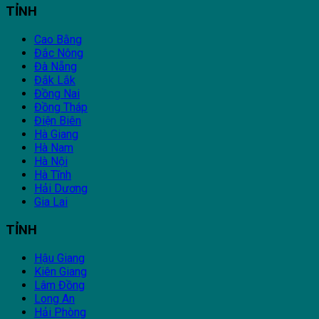
TỈNH
Cao Bằng
Đắc Nông
Đà Nẵng
Đắk Lắk
Đồng Nai
Đồng Tháp
Điện Biên
Hà Giang
Hà Nam
Hà Nội
Hà Tĩnh
Hải Dương
Gia Lai
TỈNH
Hậu Giang
Kiên Giang
Lâm Đồng
Long An
Hải Phòng