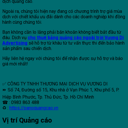
dịch quảng cáo.
Ngoài ra, chúng tôi hiện nay đang có chương trình trợ giá mùa
dịch với chiết khấu ưu đãi dành cho các doanh nghiệp khi đồng
hành cùng chúng tôi.
Bạn không cần lo lắng phải băn khoăn không biết bắt đầu từ
đâu. Dịch vụ
cho thuê bảng quảng cáo ngoài trời Vương Di
Advertising
sẽ hỗ trợ từ khâu từ tư vấn thực thi đến bảo hành
sản phẩm sau chiến dịch.
Hãy liên hệ ngay với chúng tôi để nhận được sự hỗ trợ và báo
giá mới nhất!
✅ CÔNG TY TNHH THƯƠNG MẠI DỊCH VỤ VƯƠNG DI
⏩ Số 74, Đường số 15, Khu nhà ở Vạn Phúc 1, Khu phố 5, P.
Hiệp Bình Phước, Tp. Thủ Đức, Tp. Hồ Chí Minh
☎ : 0983 863 488
♻ :
https://panoquangcao.vn
Vị trí Quảng cáo