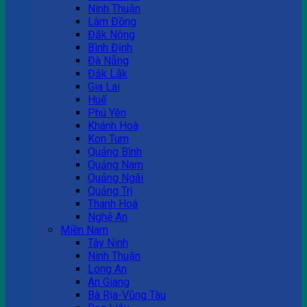
Ninh Thuận
Lâm Đồng
Đắk Nông
Bình Định
Đà Nẵng
Đắk Lắk
Gia Lai
Huế
Phú Yên
Khánh Hoà
Kon Tum
Quảng Bình
Quảng Nam
Quảng Ngãi
Quảng Trị
Thanh Hoá
Nghệ An
Miền Nam
Tây Ninh
Ninh Thuận
Long An
An Giang
Bà Rịa-Vũng Tàu