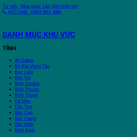
Tư vấn, Mua ngay
Lắp đặt miễn phí
HOTLINE: 0983 863 488
DANH MỤC KHU VỰC
TỈNH
An Giang
Bà Rịa-Vũng Tàu
Bạc Liêu
Bến Tre
Bình Dương
Bình Phước
Bình Thuận
Cà Mau
Cần Thơ
Bắc Cạn
Bắc Giang
Bắc Ninh
Bình Định