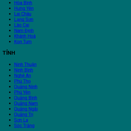
Hòa Bình
Hưng Yên
Lai Châu
Lạng Sơn
Lào Cai
Nam Định
Khánh Hoà
Kon Tum
TỈNH
Ninh Thuận
Ninh Bình
Nghệ An
Phú Thọ
Quảng Ninh
Phú Yên
Quảng Bình
Quảng Nam
Quảng Ngãi
Quảng Trị
Sơn La
Sóc Trăng