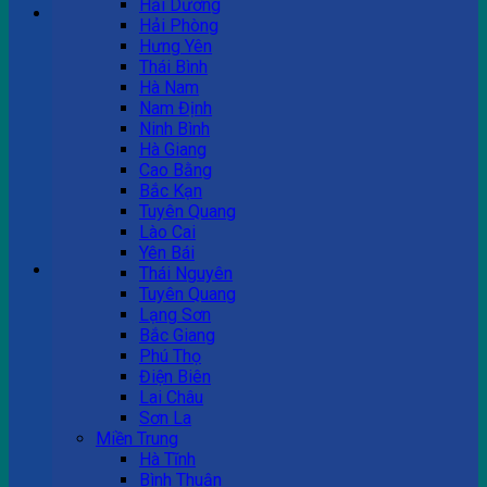
Hải Dương
Hải Phòng
Hưng Yên
Tư vấn bán hàng
Thái Bình
Hà Nam
0983 863 488
Nam Định
Ninh Bình
Hà Giang
Cao Bằng
Hotline hỗ trợ
Bắc Kạn
Tuyên Quang
0983 863 488
Lào Cai
Yên Bái
Giỏ hàng
Thái Nguyên
Tuyên Quang
Chưa có sản phẩm trong giỏ hàng.
Lạng Sơn
Bắc Giang
Phú Thọ
Điện Biên
Lai Châu
Sơn La
Miền Trung
Hà Tĩnh
Bình Thuận