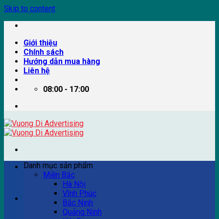
Skip to content
Giới thiệu
Chính sách
Hướng dẫn mua hàng
Liên hệ
08:00 - 17:00
Danh mục sản phẩm
Miền Bắc
Hà Nội
Vĩnh Phúc
Ví dụ: Billboard quảng cáo, pano quảng cáo, quảng cáo
Bắc Ninh
trên xe bus...
Quảng Ninh