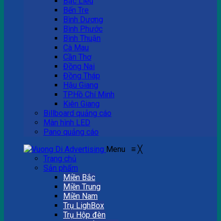
Bạc Liêu
Bến Tre
Bình Dương
Bình Phước
Bình Thuận
Cà Mau
Cần Thơ
Đồng Nai
Đồng Tháp
Hậu Giang
TP.Hồ Chí Minh
Kiên Giang
Billboard quảng cáo
Màn hình LED
Pano quảng cáo
Menu
≡
╳
Trang chủ
Sản phẩm
Miền Bắc
Miền Trung
Miền Nam
Trụ LighBox
Trụ Hộp đèn