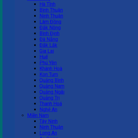
Hà Tĩnh
Bình Thuận
Ninh Thuận
Lâm Đồng
Đắk Nông
Bình Định
Đà Nẵng
Đắk Lắk
Gia Lai
Huế
Phú Yên
Khánh Hoà
Kon Tum
Quảng Bình
Quảng Nam
Quảng Ngãi
Quảng Trị
Thanh Hoá
Nghệ An
Miền Nam
Tây Ninh
Ninh Thuận
Long An