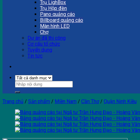
Trụ LighBox
Trụ Hộp đèn
Pano quảng cáo
Billboard quảng cáo
Màn hình LED
Chợ
Dự án đã thi công
Cơ cấu tổ chức
Tuyển dụng
Tin tức
Trang chủ
/
Sản phẩm
/
Miền Nam
/
Cần Thơ
/
Quận Ninh Kiều