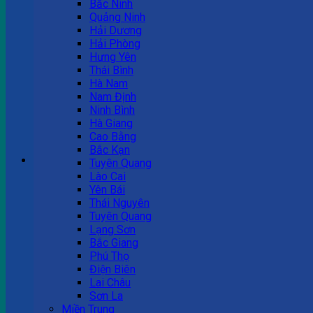
Bắc Ninh
Quảng Ninh
Tư vấn bán hàng
Hải Dương
Hải Phòng
0983 863 488
Hưng Yên
Thái Bình
Hà Nam
Nam Định
Hotline hỗ trợ
Ninh Bình
Hà Giang
0983 863 488
Cao Bằng
Bắc Kạn
Giỏ hàng
Tuyên Quang
Lào Cai
Chưa có sản phẩm trong giỏ hàng.
Yên Bái
Thái Nguyên
Tuyên Quang
Lạng Sơn
Bắc Giang
Phú Thọ
Điện Biên
Lai Châu
Sơn La
Miền Trung