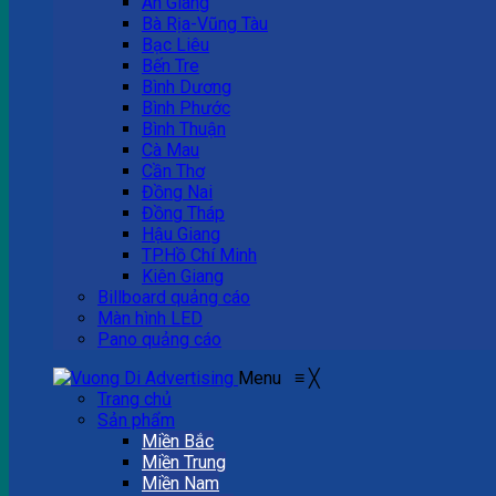
An Giang
Bà Rịa-Vũng Tàu
Bạc Liêu
Bến Tre
Bình Dương
Bình Phước
Bình Thuận
Cà Mau
Cần Thơ
Đồng Nai
Đồng Tháp
Hậu Giang
TP.Hồ Chí Minh
Kiên Giang
Billboard quảng cáo
Màn hình LED
Pano quảng cáo
Menu
≡
╳
Trang chủ
Sản phẩm
Miền Bắc
Miền Trung
Miền Nam