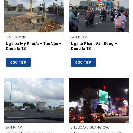
BÌNH DƯƠNG
SẢN PHẨM
Ngã ba Mỹ Phước – Tân Vạn –
Ngã tư Phạm Văn Đồng –
Quốc lộ 13
Quốc lộ 13
ĐỌC TIẾP
ĐỌC TIẾP
SẢN PHẨM
BILLBOARD QUẢNG CÁO