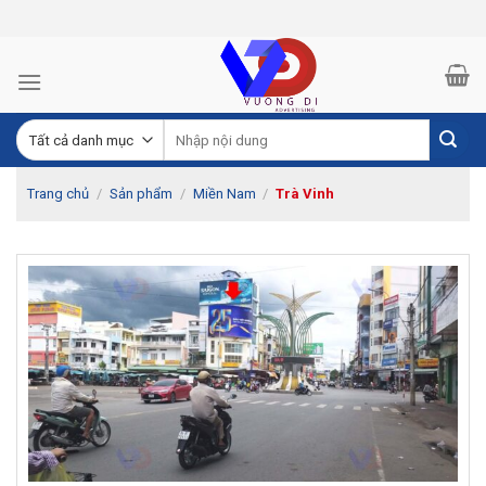
Skip
to
content
Trang chủ
/
Sản phẩm
/
Miền Nam
/
Trà Vinh