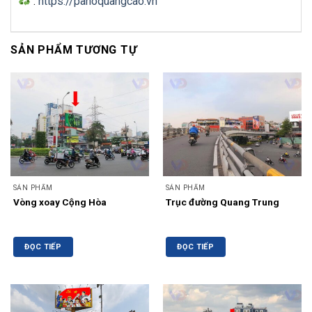
:
https://panoquangcao.vn
SẢN PHẨM TƯƠNG TỰ
SẢN PHẨM
SẢN PHẨM
Vòng xoay Cộng Hòa
Trục đường Quang Trung
ĐỌC TIẾP
ĐỌC TIẾP