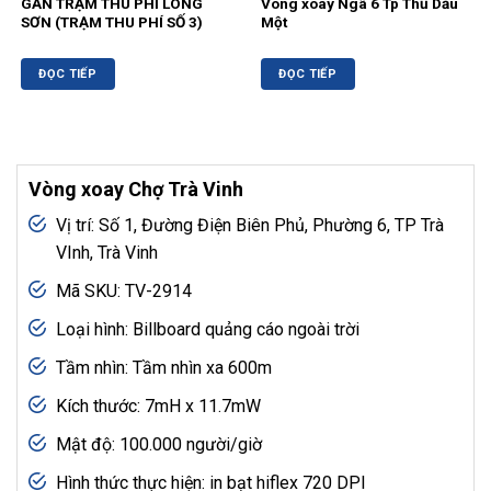
GẦN TRẠM THU PHÍ LONG
Vòng xoay Ngã 6 Tp Thủ Dầu
SƠN (TRẠM THU PHÍ SỐ 3)
Một
ĐỌC TIẾP
ĐỌC TIẾP
Vòng xoay Chợ Trà Vinh
Vị trí: Số 1, Đường Điện Biên Phủ, Phường 6, TP Trà
VInh, Trà Vinh
Mã SKU: TV-2914
Loại hình: Billboard quảng cáo ngoài trời
Tầm nhìn: Tầm nhìn xa 600m
Kích thước: 7mH x 11.7mW
Mật độ: 100.000 người/giờ
Hình thức thực hiện: in bạt hiflex 720 DPI