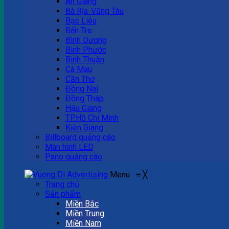
An Giang
Bà Rịa-Vũng Tàu
Bạc Liêu
Bến Tre
Bình Dương
Bình Phước
Bình Thuận
Cà Mau
Cần Thơ
Đồng Nai
Đồng Tháp
Hậu Giang
TP.Hồ Chí Minh
Kiên Giang
Billboard quảng cáo
Màn hình LED
Pano quảng cáo
Menu
≡
╳
Trang chủ
Sản phẩm
Miền Bắc
Miền Trung
Miền Nam