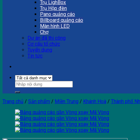
Trụ LighBox
Trụ Hộp đèn
Pano quảng cáo
Billboard quảng cáo
Màn hình LED
Chợ
Dự án đã thi công
Cơ cấu tổ chức
Tuyển dụng
Tin tức
Trang chủ
/
Sản phẩm
/
Miền Trung
/
Khánh Hoà
/
Thành phố Nh