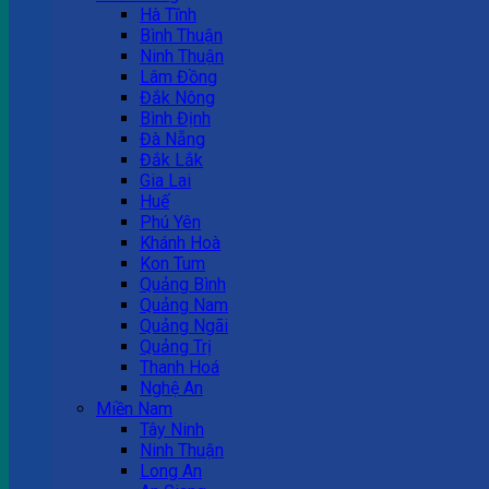
Hà Tĩnh
Bình Thuận
Ninh Thuận
Lâm Đồng
Đắk Nông
Bình Định
Đà Nẵng
Đắk Lắk
Gia Lai
Huế
Phú Yên
Khánh Hoà
Kon Tum
Quảng Bình
Quảng Nam
Quảng Ngãi
Quảng Trị
Thanh Hoá
Nghệ An
Miền Nam
Tây Ninh
Ninh Thuận
Long An