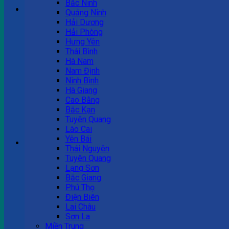
Bắc Ninh
Quảng Ninh
Hải Dương
Tư vấn bán hàng
Hải Phòng
Hưng Yên
0983 863 488
Thái Bình
Hà Nam
Nam Định
Ninh Bình
Hà Giang
Cao Bằng
Hotline hỗ trợ
Bắc Kạn
Tuyên Quang
0983 863 488
Lào Cai
Yên Bái
Giỏ hàng
Thái Nguyên
Tuyên Quang
Chưa có sản phẩm trong giỏ hàng.
Lạng Sơn
Bắc Giang
Phú Thọ
Điện Biên
Lai Châu
Sơn La
Miền Trung