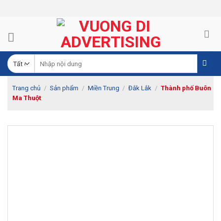
Skip
to
content
Trang chủ
/
Sản phẩm
/
Miền Trung
/
Đắk Lắk
/
Thành phố Buôn
Ma Thuột