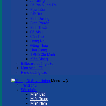
An Giang
Bà Rịa-Vũng Tàu
Bạc Liêu
Bến Tre
Bình Dương
Bình Phước
Bình Thuận
Cà Mau
Cần Thơ
Đồng Nai
Đồng Tháp
Hậu Giang
TP.Hồ Chí Minh
Kiên Giang
Billboard quảng cáo
Màn hình LED
Pano quảng cáo
Menu
≡
╳
Trang chủ
Sản phẩm
Miền Bắc
Miền Trung
Miền Nam