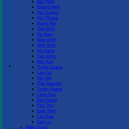
Bắc Ninh
Quảng Ninh
Tư vấn bán hàng
Hải Dương
Hải Phòng
0983 863 488
Hưng Yên
Thái Bình
Hà Nam
Nam Định
Hotline hỗ trợ
Ninh Bình
Hà Giang
0983 863 488
Cao Bằng
Bắc Kạn
Giỏ hàng
Tuyên Quang
Lào Cai
Chưa có sản phẩm trong giỏ hàng.
Yên Bái
Thái Nguyên
Tuyên Quang
Lạng Sơn
Bắc Giang
Phú Thọ
Điện Biên
Lai Châu
Sơn La
Miền Trung