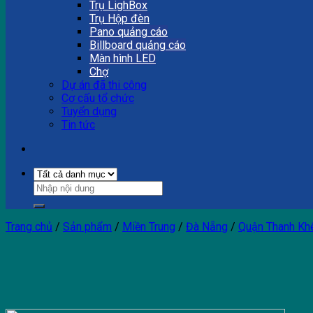
Trụ LighBox
Trụ Hộp đèn
Pano quảng cáo
Billboard quảng cáo
Màn hình LED
Chợ
Dự án đã thi công
Cơ cấu tổ chức
Tuyển dụng
Tin tức
Trang chủ
/
Sản phẩm
/
Miền Trung
/
Đà Nẵng
/
Quận Thanh Kh