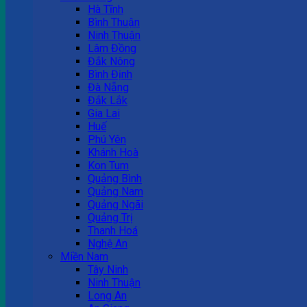
Hà Tĩnh
Bình Thuận
Ninh Thuận
Lâm Đồng
Đắk Nông
Bình Định
Đà Nẵng
Đắk Lắk
Gia Lai
Huế
Phú Yên
Khánh Hoà
Kon Tum
Quảng Bình
Quảng Nam
Quảng Ngãi
Quảng Trị
Thanh Hoá
Nghệ An
Miền Nam
Tây Ninh
Ninh Thuận
Long An