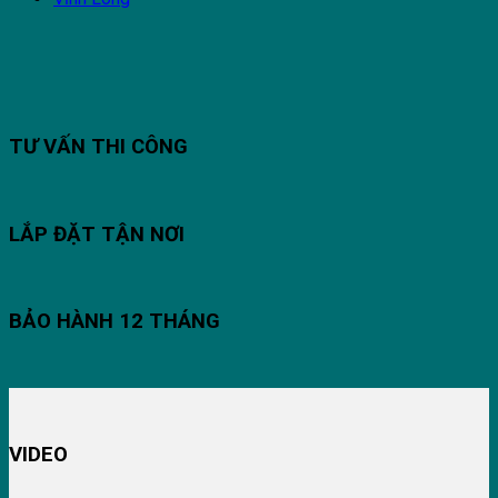
TƯ VẤN THI CÔNG
LẮP ĐẶT TẬN NƠI
BẢO HÀNH 12 THÁNG
VIDEO