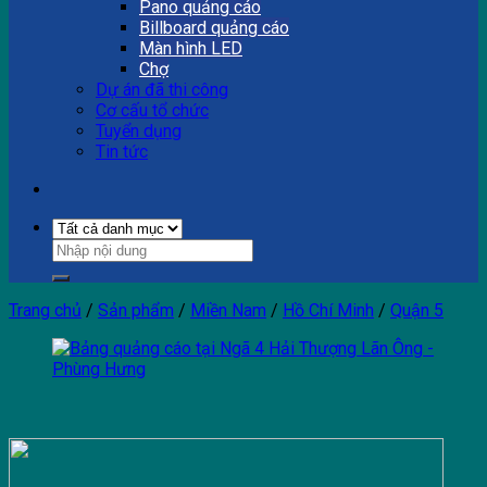
Pano quảng cáo
Billboard quảng cáo
Màn hình LED
Chợ
Dự án đã thi công
Cơ cấu tổ chức
Tuyển dụng
Tin tức
Trang chủ
/
Sản phẩm
/
Miền Nam
/
Hồ Chí Minh
/
Quận 5