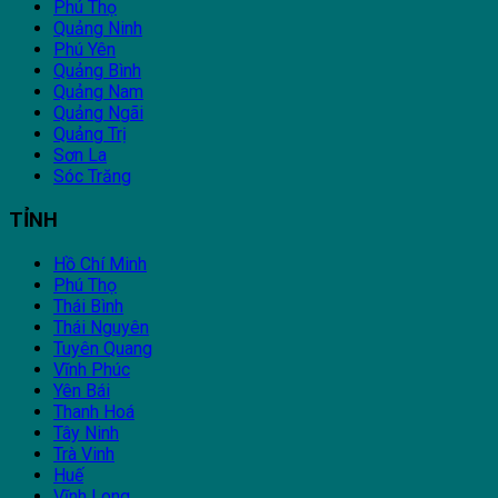
Phú Thọ
Quảng Ninh
Phú Yên
Quảng Bình
Quảng Nam
Quảng Ngãi
Quảng Trị
Sơn La
Sóc Trăng
TỈNH
Hồ Chí Minh
Phú Thọ
Thái Bình
Thái Nguyên
Tuyên Quang
Vĩnh Phúc
Yên Bái
Thanh Hoá
Tây Ninh
Trà Vinh
Huế
Vĩnh Long