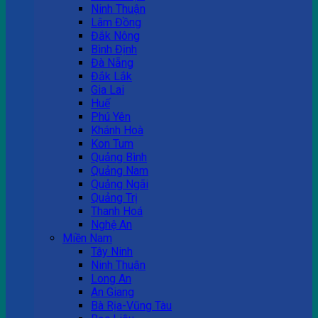
Ninh Thuận
Lâm Đồng
Đắk Nông
Bình Định
Đà Nẵng
Đắk Lắk
Gia Lai
Huế
Phú Yên
Khánh Hoà
Kon Tum
Quảng Bình
Quảng Nam
Quảng Ngãi
Quảng Trị
Thanh Hoá
Nghệ An
Miền Nam
Tây Ninh
Ninh Thuận
Long An
An Giang
Bà Rịa-Vũng Tàu