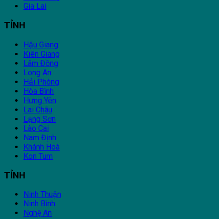
Gia Lai
TỈNH
Hậu Giang
Kiên Giang
Lâm Đồng
Long An
Hải Phòng
Hòa Bình
Hưng Yên
Lai Châu
Lạng Sơn
Lào Cai
Nam Định
Khánh Hoà
Kon Tum
TỈNH
Ninh Thuận
Ninh Bình
Nghệ An