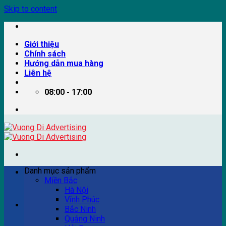
Skip to content
Giới thiệu
Chính sách
Hướng dẫn mua hàng
Liên hệ
08:00 - 17:00
Danh mục sản phẩm
Miền Bắc
Hà Nội
Vĩnh Phúc
Ví dụ: Billboard quảng cáo, pano quảng cáo, quảng cáo
Bắc Ninh
trên xe bus...
Quảng Ninh