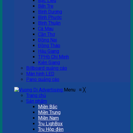
Bạc Liêu
Bến Tre
Bình Dương
Bình Phước
Bình Thuận
Cà Mau
Cần Thơ
Đồng Nai
Đồng Tháp
Hậu Giang
TP.Hồ Chí Minh
Kiên Giang
Billboard quảng cáo
Màn hình LED
Pano quảng cáo
Menu
≡
╳
Trang chủ
Sản phẩm
Miền Bắc
Miền Trung
Miền Nam
Trụ LighBox
Trụ Hộp đèn