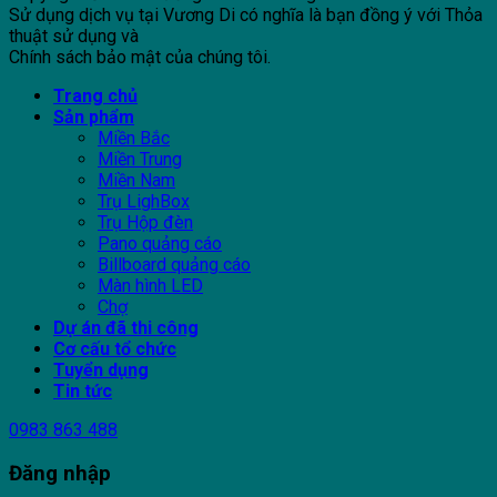
Sử dụng dịch vụ tại Vương Di có nghĩa là bạn đồng ý với Thỏa
thuật sử dụng và
Chính sách bảo mật của chúng tôi.
Trang chủ
Sản phẩm
Miền Bắc
Miền Trung
Miền Nam
Trụ LighBox
Trụ Hộp đèn
Pano quảng cáo
Billboard quảng cáo
Màn hình LED
Chợ
Dự án đã thi công
Cơ cấu tổ chức
Tuyển dụng
Tin tức
0983 863 488
Đăng nhập