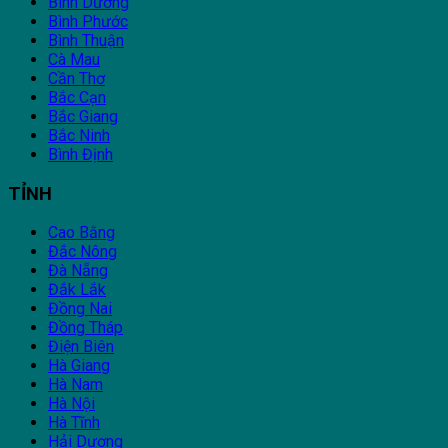
Bình Dương
Bình Phước
Bình Thuận
Cà Mau
Cần Thơ
Bắc Cạn
Bắc Giang
Bắc Ninh
Bình Định
TỈNH
Cao Bằng
Đắc Nông
Đà Nẵng
Đắk Lắk
Đồng Nai
Đồng Tháp
Điện Biên
Hà Giang
Hà Nam
Hà Nội
Hà Tĩnh
Hải Dương