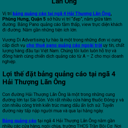
Lãn Ông
Vị trí
bảng quảng cáo tại ngã 4 Hải Thượng Lãn Ông
,
Phùng Hưng, Quận 5
sở hữu vị trí “đẹp”, nằm giữa tâm
đường. Bảng Pano quảng cáo tầm thấp, view trực diện khách
đi đường. Nằm gần những tiện ích lớn.
Vương Di Advertising tự hào là một trong những đơn vị cung
cấp dịch vụ
cho thuê pano quảng cáo ngoài trời
uy tín, chất
lượng hàng đầu tại Việt Nam. Chúng tôi luôn luôn hỗ trợ và
đồng hành cùng chiến dịch quảng cáo từ A – Z cho mọi doanh
nghiệp.
Lợi thế đặt bảng quảng cáo tại ngã 4
Hải Thượng Lãn Ông
Con đường Hải Thượng Lãn Ông là một trong những cung
đường lớn tại Sài Gòn. Với rất nhiều cửa hàng thuốc Đông y và
còn nhiều công trình kiến trúc mang dấu ấn lịch sử. Tuyến
đường này tấp nập người mua và qua lại hằng ngày.
Bảng quảng cáo
tại ngã 4 Hải Thượng Lãn Ông nằm gần
nhiều các cửa hàng, ngôi chùa, trường THCS Trần Bội Cơ. Nơi