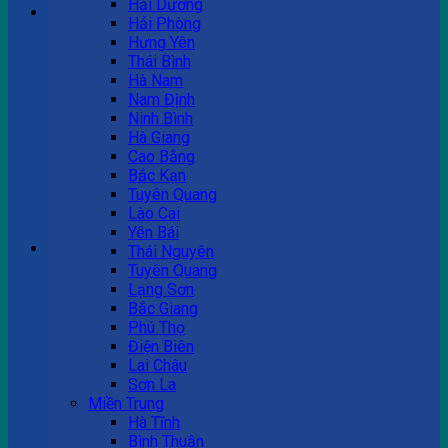
Hải Dương
Hải Phòng
Hưng Yên
Tư vấn bán hàng
Thái Bình
Hà Nam
0983 863 488
Nam Định
Ninh Bình
Hà Giang
Cao Bằng
Hotline hỗ trợ
Bắc Kạn
Tuyên Quang
0983 863 488
Lào Cai
Yên Bái
Giỏ hàng
Thái Nguyên
Tuyên Quang
Chưa có sản phẩm trong giỏ hàng.
Lạng Sơn
Bắc Giang
Phú Thọ
Điện Biên
Lai Châu
Sơn La
Miền Trung
Hà Tĩnh
Bình Thuận