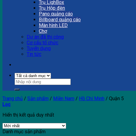
Trụ LighBox
Trụ Hộp đèn
Pano quảng cáo
Billboard quảng cáo
Màn hình LED
Chợ
Dự án đã thi công
Cơ cấu tổ chức
Tuyển dụng
Tin tức
Trang chủ
/
Sản phẩm
/
Miền Nam
/
Hồ Chí Minh
/
Quận 5
Lọc
Hiển thị kết quả duy nhất
Danh mục sản phẩm