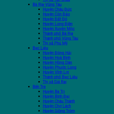
Bà Rịa-Vũng Tàu
Huyện Châu Đức
Huyện Côn Đảo
Huyện Đất Đỏ
Huyện Long Điền
Huyện Xuyên Mộc
Thành phố Bà Rịa
Thành phố Vũng Tàu
Thị xã Phú Mỹ
Bạc Liêu
Huyện Đông Hải
Huyện Hoà Bình
Huyện Hồng Dân
Huyện Phước Long
Huyện Vĩnh Lợi
Thành phố Bạc Liêu
Thị xã Giá Rai
Bến Tre
Huyện Ba Tri
Huyện Bình Đại
Huyện Châu Thành
Huyện Chợ Lách
Huyện Giồng Trôm