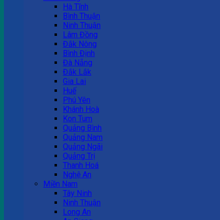
Hà Tĩnh
Bình Thuận
Ninh Thuận
Lâm Đồng
Đắk Nông
Bình Định
Đà Nẵng
Đắk Lắk
Gia Lai
Huế
Phú Yên
Khánh Hoà
Kon Tum
Quảng Bình
Quảng Nam
Quảng Ngãi
Quảng Trị
Thanh Hoá
Nghệ An
Miền Nam
Tây Ninh
Ninh Thuận
Long An