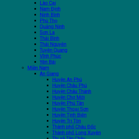
Lào Cai
Nam Định
Ninh Bình
Phú Thọ
Quảng Ninh
Sơn La
Thái Bình
Thái Nguyên
Tuyên Quang
Vĩnh Phúc
Yên Bái
Miền Nam
An Giang
Huyện An Phú
Huyện Châu Phú
Huyện Châu Thành
Huyện Chợ Mới
Huyện Phú Tân
Huyện Thoại Sơn
Huyện Tịnh Biên
Huyện Tri Tôn
Thành phố Châu Đốc
Thành phố Long Xuyên
Thị xã Tân Châu