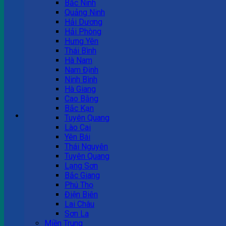
Bắc Ninh
Quảng Ninh
Tư vấn bán hàng
Hải Dương
Hải Phòng
0983 863 488
Hưng Yên
Thái Bình
Hà Nam
Nam Định
Hotline hỗ trợ
Ninh Bình
Hà Giang
0983 863 488
Cao Bằng
Bắc Kạn
Giỏ hàng
Tuyên Quang
Lào Cai
Chưa có sản phẩm trong giỏ hàng.
Yên Bái
Thái Nguyên
Tuyên Quang
Lạng Sơn
Bắc Giang
Phú Thọ
Điện Biên
Lai Châu
Sơn La
Miền Trung