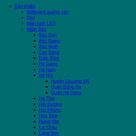
Sản phẩm
Billboard quảng cáo
Chợ
Màn hình LED
Miền Bắc
Bắc Cạn
Bắc Giang
Bắc Ninh
Cao Bằng
Điện Biên
Hà Giang
Hà Nam
Hà Nội
Huyện Chương Mỹ
Quận Đống Đa
Quận Hà Đông
Hà Tĩnh
Hải Dương
Hải Phòng
Hòa Bình
Hưng Yên
Lai Châu
Lạng Sơn