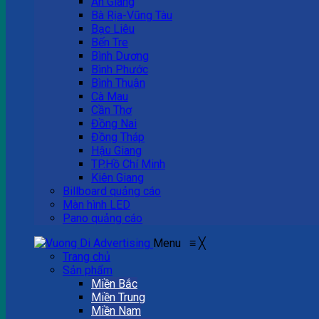
An Giang
Bà Rịa-Vũng Tàu
Bạc Liêu
Bến Tre
Bình Dương
Bình Phước
Bình Thuận
Cà Mau
Cần Thơ
Đồng Nai
Đồng Tháp
Hậu Giang
TP.Hồ Chí Minh
Kiên Giang
Billboard quảng cáo
Màn hình LED
Pano quảng cáo
Menu
≡
╳
Trang chủ
Sản phẩm
Miền Bắc
Miền Trung
Miền Nam