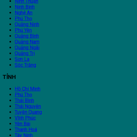
Ninh Thuận
Ninh Bình
Nghệ An
Phú Thọ
Quảng Ninh
Phú Yên
Quảng Bình
Quảng Nam
Quảng Ngãi
Quảng Trị
Sơn La
Sóc Trăng
TỈNH
Hồ Chí Minh
Phú Thọ
Thái Bình
Thái Nguyên
Tuyên Quang
Vĩnh Phúc
Yên Bái
Thanh Hoá
Tây Ninh