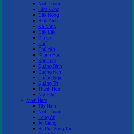
Ninh Thuận
Lâm Đồng
Đắk Nông
Bình Định
Đà Nẵng
Đắk Lắk
Gia Lai
Huế
Phú Yên
Khánh Hoà
Kon Tum
Quảng Bình
Quảng Nam
Quảng Ngãi
Quảng Trị
Thanh Hoá
Nghệ An
Miền Nam
Tây Ninh
Ninh Thuận
Long An
An Giang
Bà Rịa-Vũng Tàu