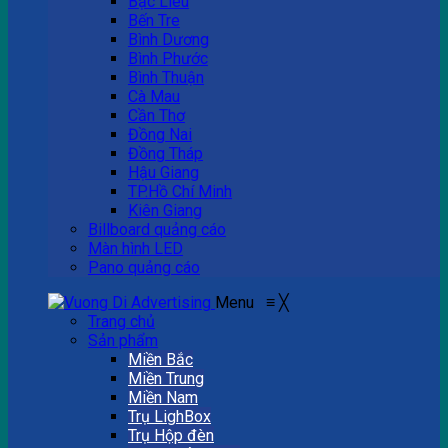
Bạc Liêu
Bến Tre
Bình Dương
Bình Phước
Bình Thuận
Cà Mau
Cần Thơ
Đồng Nai
Đồng Tháp
Hậu Giang
TP.Hồ Chí Minh
Kiên Giang
Billboard quảng cáo
Màn hình LED
Pano quảng cáo
Menu
≡
╳
Trang chủ
Sản phẩm
Miền Bắc
Miền Trung
Miền Nam
Trụ LighBox
Trụ Hộp đèn