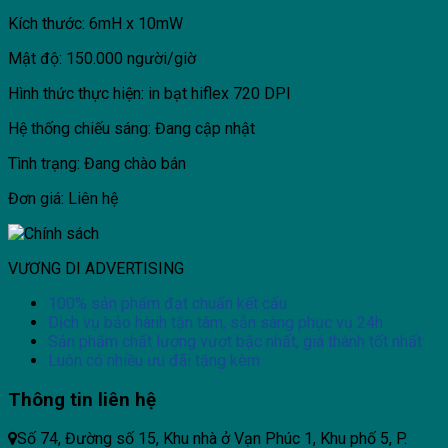
Kích thước: 6mH x 10mW
Mật độ: 150.000 người/giờ
Hình thức thực hiện: in bạt hiflex 720 DPI
Hệ thống chiếu sáng: Đang cập nhật
Tình trạng: Đang chào bán
Đơn giá: Liên hệ
VƯƠNG DI ADVERTISING
100% sản phẩm đạt chuẩn kết cấu
Dịch vụ bảo hành tận tâm, sẵn sàng phục vụ 24h
Sản phẩm chất lượng vượt bậc nhất, giá thành tốt nhất
Luôn có nhiều ưu đãi tặng kèm
Thông tin liên hệ
Số 74, Đường số 15, Khu nhà ở Vạn Phúc 1, Khu phố 5, P.