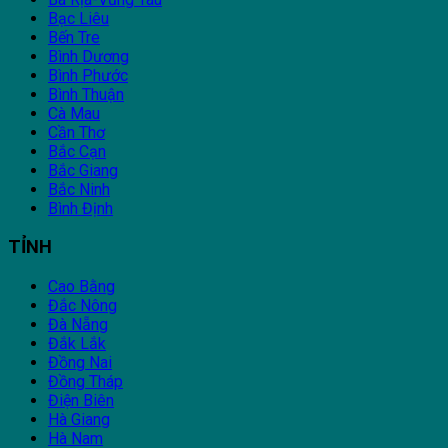
Bạc Liêu
Bến Tre
Bình Dương
Bình Phước
Bình Thuận
Cà Mau
Cần Thơ
Bắc Cạn
Bắc Giang
Bắc Ninh
Bình Định
TỈNH
Cao Bằng
Đắc Nông
Đà Nẵng
Đắk Lắk
Đồng Nai
Đồng Tháp
Điện Biên
Hà Giang
Hà Nam