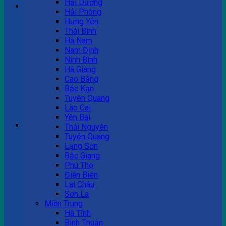
Hải Dương
Hải Phòng
Hưng Yên
Tư vấn bán hàng
Thái Bình
Hà Nam
0983 863 488
Nam Định
Ninh Bình
Hà Giang
Cao Bằng
Hotline hỗ trợ
Bắc Kạn
Tuyên Quang
0983 863 488
Lào Cai
Yên Bái
Giỏ hàng
Thái Nguyên
Tuyên Quang
Chưa có sản phẩm trong giỏ hàng.
Lạng Sơn
Bắc Giang
Phú Thọ
Điện Biên
Lai Châu
Sơn La
Miền Trung
Hà Tĩnh
Bình Thuận