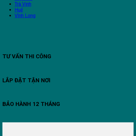
Trà Vinh
Huế
Vĩnh Long
TƯ VẤN THI CÔNG
LẮP ĐẶT TẬN NƠI
BẢO HÀNH 12 THÁNG