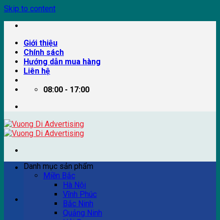
Skip to content
Giới thiệu
Chính sách
Hướng dẫn mua hàng
Liên hệ
08:00 - 17:00
Danh mục sản phẩm
Miền Bắc
Hà Nội
Vĩnh Phúc
Ví dụ: Billboard quảng cáo, pano quảng cáo, quảng cáo
Bắc Ninh
trên xe bus...
Quảng Ninh