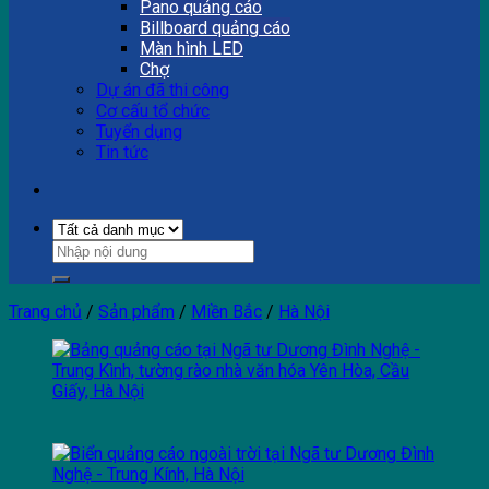
Pano quảng cáo
Billboard quảng cáo
Màn hình LED
Chợ
Dự án đã thi công
Cơ cấu tổ chức
Tuyển dụng
Tin tức
Trang chủ
/
Sản phẩm
/
Miền Bắc
/
Hà Nội