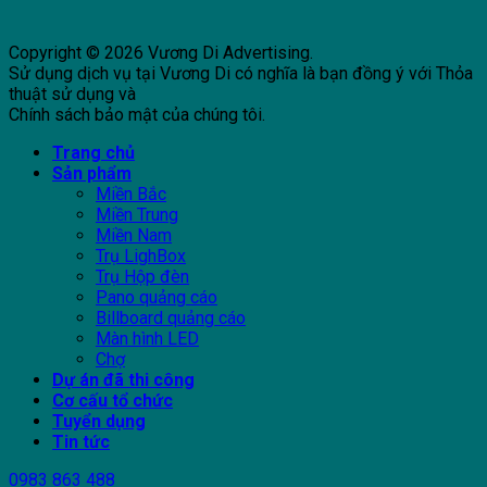
Copyright © 2026 Vương Di Advertising.
Sử dụng dịch vụ tại Vương Di có nghĩa là bạn đồng ý với Thỏa
thuật sử dụng và
Chính sách bảo mật của chúng tôi.
Trang chủ
Sản phẩm
Miền Bắc
Miền Trung
Miền Nam
Trụ LighBox
Trụ Hộp đèn
Pano quảng cáo
Billboard quảng cáo
Màn hình LED
Chợ
Dự án đã thi công
Cơ cấu tổ chức
Tuyển dụng
Tin tức
0983 863 488