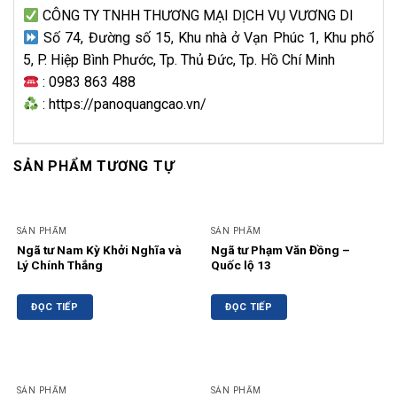
CÔNG TY TNHH THƯƠNG MẠI DỊCH VỤ VƯƠNG DI
Số 74, Đường số 15, Khu nhà ở Vạn Phúc 1, Khu phố
5, P. Hiệp Bình Phước, Tp. Thủ Đức, Tp. Hồ Chí Minh
: 0983 863 488
: https://panoquangcao.vn/
SẢN PHẨM TƯƠNG TỰ
SẢN PHẨM
SẢN PHẨM
Ngã tư Nam Kỳ Khởi Nghĩa và
Ngã tư Phạm Văn Đồng –
Lý Chính Thắng
Quốc lộ 13
ĐỌC TIẾP
ĐỌC TIẾP
SẢN PHẨM
SẢN PHẨM