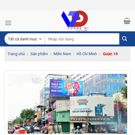
Skip
to
content
Trang chủ
/
Sản phẩm
/
Miền Nam
/
Hồ Chí Minh
/
Quận 10