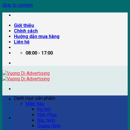
Skip to content
Giới thiệu
Chính sách
Hướng dẫn mua hàng
Liên hệ
08:00 - 17:00
Danh mục sản phẩm
Miền Bắc
Hà Nội
Vĩnh Phúc
Ví dụ: Billboard quảng cáo, pano quảng cáo, quảng cáo
Bắc Ninh
trên xe bus...
Quảng Ninh