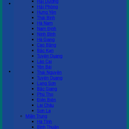
Hải Dương
Hải Phòng
Hưng Yên
Tư vấn bán hàng
Thái Bình
Hà Nam
0983 863 488
Nam Định
Ninh Bình
Hà Giang
Cao Bằng
Hotline hỗ trợ
Bắc Kạn
Tuyên Quang
0983 863 488
Lào Cai
Yên Bái
Giỏ hàng
Thái Nguyên
Tuyên Quang
Chưa có sản phẩm trong giỏ hàng.
Lạng Sơn
Bắc Giang
Phú Thọ
Điện Biên
Lai Châu
Sơn La
Miền Trung
Hà Tĩnh
Bình Thuận