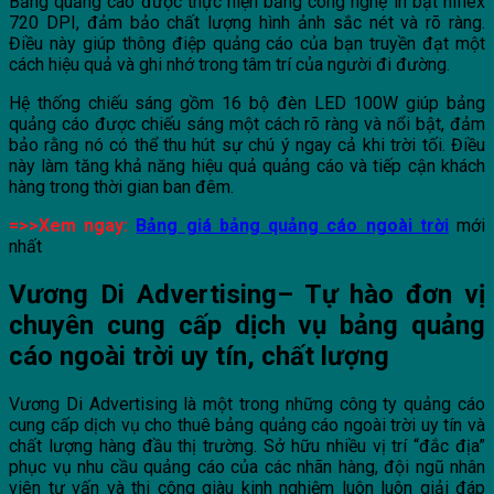
Bảng quảng cáo được thực hiện bằng công nghệ in bạt hiflex
720 DPI, đảm bảo chất lượng hình ảnh sắc nét và rõ ràng.
Điều này giúp thông điệp quảng cáo của bạn truyền đạt một
cách hiệu quả và ghi nhớ trong tâm trí của người đi đường.
Hệ thống chiếu sáng gồm 16 bộ đèn LED 100W giúp bảng
quảng cáo được chiếu sáng một cách rõ ràng và nổi bật, đảm
bảo rằng nó có thể thu hút sự chú ý ngay cả khi trời tối. Điều
này làm tăng khả năng hiệu quả quảng cáo và tiếp cận khách
hàng trong thời gian ban đêm.
=>>Xem ngay:
Bảng giá bảng quảng cáo ngoài trời
mới
nhất
Vương Di Advertising– Tự hào đơn vị
chuyên cung cấp dịch vụ bảng quảng
cáo ngoài trời uy tín, chất lượng
Vương Di Advertising là một trong những công ty quảng cáo
cung cấp dịch vụ cho thuê bảng quảng cáo ngoài trời uy tín và
chất lượng hàng đầu thị trường. Sở hữu nhiều vị trí “đắc địa”
phục vụ nhu cầu quảng cáo của các nhãn hàng, đội ngũ nhân
viên tư vấn và thi công giàu kinh nghiệm luôn luôn giải đáp