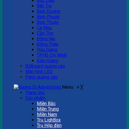
Bạc Liêu
Bến Tre
Bình Dương
Bình Phước
Bình Thuận
Cà Mau
Cần Thơ
Đồng Nai
Đồng Tháp
Hậu Giang
TP.Hồ Chí Minh
Kiên Giang
Billboard quảng cáo
Màn hình LED
Pano quảng cáo
Menu
≡
╳
Trang chủ
Sản phẩm
Miền Bắc
Miền Trung
Miền Nam
Trụ LighBox
Trụ Hộp đèn