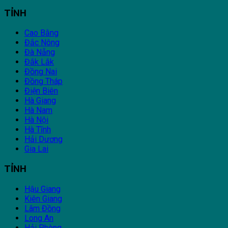
TỈNH
Cao Bằng
Đắc Nông
Đà Nẵng
Đắk Lắk
Đồng Nai
Đồng Tháp
Điện Biên
Hà Giang
Hà Nam
Hà Nội
Hà Tĩnh
Hải Dương
Gia Lai
TỈNH
Hậu Giang
Kiên Giang
Lâm Đồng
Long An
Hải Phòng