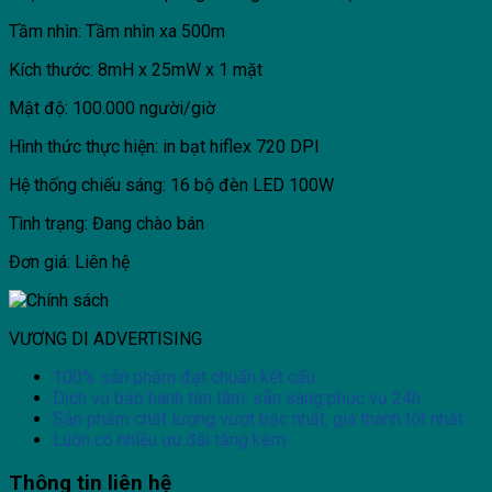
Tầm nhìn: Tầm nhìn xa 500m
Kích thước: 8mH x 25mW x 1 mặt
Mật độ: 100.000 người/giờ
Hình thức thực hiện: in bạt hiflex 720 DPI
Hệ thống chiếu sáng: 16 bộ đèn LED 100W
Tình trạng: Đang chào bán
Đơn giá: Liên hệ
VƯƠNG DI ADVERTISING
100% sản phẩm đạt chuẩn kết cấu
Dịch vụ bảo hành tận tâm, sẵn sàng phục vụ 24h
Sản phẩm chất lượng vượt bậc nhất, giá thành tốt nhất
Luôn có nhiều ưu đãi tặng kèm
Thông tin liên hệ