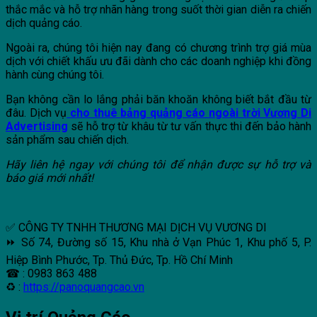
thắc mắc và hỗ trợ nhãn hàng trong suốt thời gian diễn ra chiến
dịch quảng cáo.
Ngoài ra, chúng tôi hiện nay đang có chương trình trợ giá mùa
dịch với chiết khấu ưu đãi dành cho các doanh nghiệp khi đồng
hành cùng chúng tôi.
Bạn không cần lo lắng phải băn khoăn không biết bắt đầu từ
đâu. Dịch vụ
cho thuê bảng quảng cáo ngoài trời Vương Di
Advertising
sẽ hỗ trợ từ khâu từ tư vấn thực thi đến bảo hành
sản phẩm sau chiến dịch.
Hãy liên hệ ngay với chúng tôi để nhận được sự hỗ trợ và
báo giá mới nhất!
✅ CÔNG TY TNHH THƯƠNG MẠI DỊCH VỤ VƯƠNG DI
⏩ Số 74, Đường số 15, Khu nhà ở Vạn Phúc 1, Khu phố 5, P.
Hiệp Bình Phước, Tp. Thủ Đức, Tp. Hồ Chí Minh
☎ : 0983 863 488
♻ :
https://panoquangcao.vn