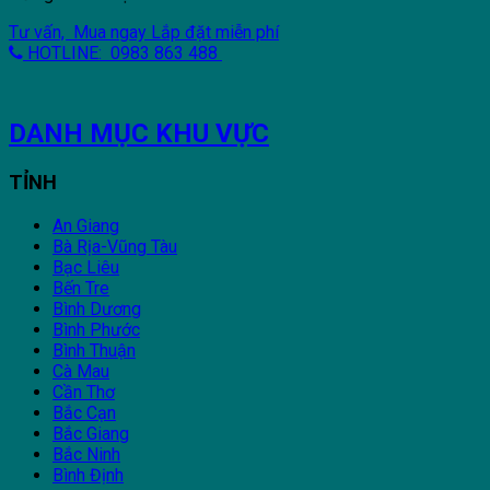
Tư vấn, Mua ngay
Lắp đặt miễn phí
HOTLINE: 0983 863 488
DANH MỤC KHU VỰC
TỈNH
An Giang
Bà Rịa-Vũng Tàu
Bạc Liêu
Bến Tre
Bình Dương
Bình Phước
Bình Thuận
Cà Mau
Cần Thơ
Bắc Cạn
Bắc Giang
Bắc Ninh
Bình Định