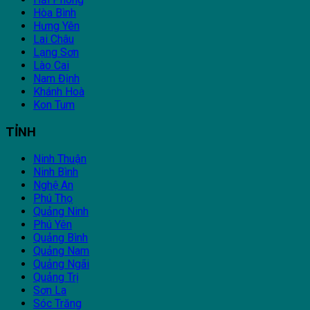
Hòa Bình
Hưng Yên
Lai Châu
Lạng Sơn
Lào Cai
Nam Định
Khánh Hoà
Kon Tum
TỈNH
Ninh Thuận
Ninh Bình
Nghệ An
Phú Thọ
Quảng Ninh
Phú Yên
Quảng Bình
Quảng Nam
Quảng Ngãi
Quảng Trị
Sơn La
Sóc Trăng