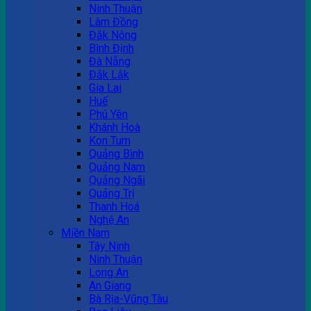
Ninh Thuận
Lâm Đồng
Đắk Nông
Bình Định
Đà Nẵng
Đắk Lắk
Gia Lai
Huế
Phú Yên
Khánh Hoà
Kon Tum
Quảng Bình
Quảng Nam
Quảng Ngãi
Quảng Trị
Thanh Hoá
Nghệ An
Miền Nam
Tây Ninh
Ninh Thuận
Long An
An Giang
Bà Rịa-Vũng Tàu