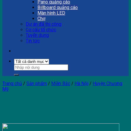
Pano quảng cáo
Billboard quảng cáo
Màn hình LED
Chợ
Dự án đã thi công
Cơ cấu tổ chức
Tuyển dụng
Tin tức
Trang chủ
/
Sản phẩm
/
Miền Bắc
/
Hà Nội
/
Huyện Chương
Mỹ