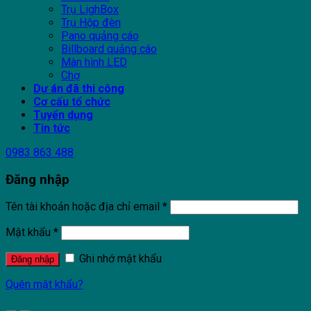
Trụ LighBox
Trụ Hộp đèn
Pano quảng cáo
Billboard quảng cáo
Màn hình LED
Chợ
Dự án đã thi công
Cơ cấu tổ chức
Tuyển dụng
Tin tức
0983 863 488
Đăng nhập
Tên tài khoản hoặc địa chỉ email
*
Mật khẩu
*
Ghi nhớ mật khẩu
Đăng nhập
Quên mật khẩu?