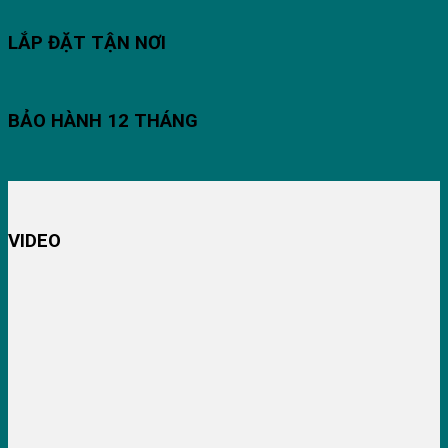
LẮP ĐẶT TẬN NƠI
BẢO HÀNH 12 THÁNG
VIDEO