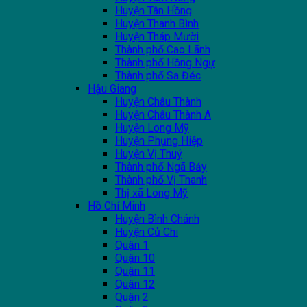
Huyện Tân Hồng
Huyện Thanh Bình
Huyện Tháp Mười
Thành phố Cao Lãnh
Thành phố Hồng Ngự
Thành phố Sa Đéc
Hậu Giang
Huyện Châu Thành
Huyện Châu Thành A
Huyện Long Mỹ
Huyện Phụng Hiệp
Huyện Vị Thuỷ
Thành phố Ngã Bảy
Thành phố Vị Thanh
Thị xã Long Mỹ
Hồ Chí Minh
Huyện Bình Chánh
Huyện Củ Chi
Quận 1
Quận 10
Quận 11
Quận 12
Quận 2