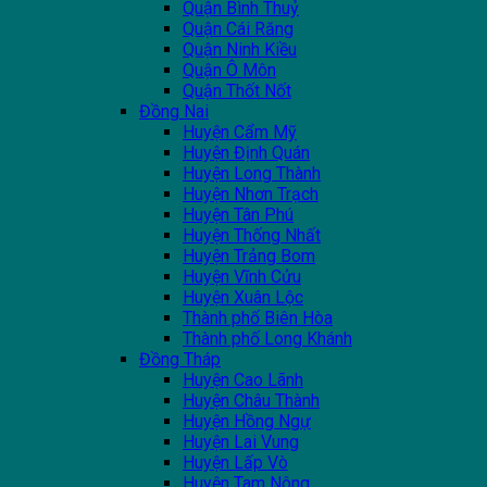
Quận Bình Thuỷ
Quận Cái Răng
Quận Ninh Kiều
Quận Ô Môn
Quận Thốt Nốt
Đồng Nai
Huyện Cẩm Mỹ
Huyện Định Quán
Huyện Long Thành
Huyện Nhơn Trạch
Huyện Tân Phú
Huyện Thống Nhất
Huyện Trảng Bom
Huyện Vĩnh Cửu
Huyện Xuân Lộc
Thành phố Biên Hòa
Thành phố Long Khánh
Đồng Tháp
Huyện Cao Lãnh
Huyện Châu Thành
Huyện Hồng Ngự
Huyện Lai Vung
Huyện Lấp Vò
Huyện Tam Nông