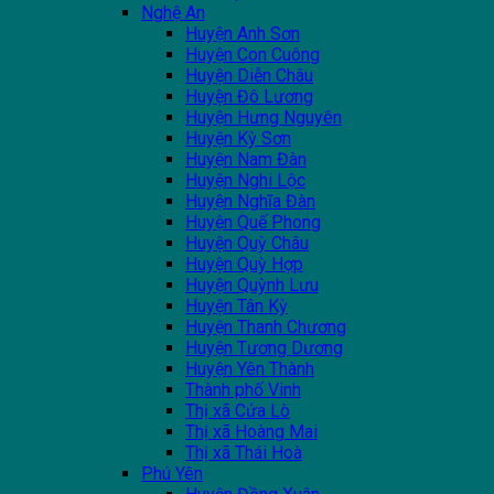
Nghệ An
Huyện Anh Sơn
Huyện Con Cuông
Huyện Diễn Châu
Huyện Đô Lương
Huyện Hưng Nguyên
Huyện Kỳ Sơn
Huyện Nam Đàn
Huyện Nghi Lộc
Huyện Nghĩa Đàn
Huyện Quế Phong
Huyện Quỳ Châu
Huyện Quỳ Hợp
Huyện Quỳnh Lưu
Huyện Tân Kỳ
Huyện Thanh Chương
Huyện Tương Dương
Huyện Yên Thành
Thành phố Vinh
Thị xã Cửa Lò
Thị xã Hoàng Mai
Thị xã Thái Hoà
Phú Yên