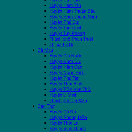
Huyện Hàm Tân
Huyện Hàm Thuận Bắc
Huyện Hàm Thuận Nam
Huyện Phú Quí
Huyện Tánh Linh
Huyện Tuy Phong
Thành phố Phan Thiết
Thị xã La Gi
Cà Mau
Huyện Cái Nước
Huyện Đầm Dơi
Huyện Năm Căn
Huyện Ngọc Hiển
Huyện Phú Tân
Huyện Thới Bình
Huyện Trần Văn Thời
Huyện U Minh
Thành phố Cà Mau
Cần Thơ
Huyện Cờ Đỏ
Huyện Phong Điền
Huyện Thới Lai
Huyện Vĩnh Thạnh