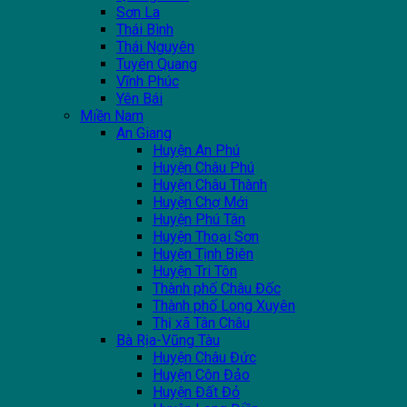
Sơn La
Thái Bình
Thái Nguyên
Tuyên Quang
Vĩnh Phúc
Yên Bái
Miền Nam
An Giang
Huyện An Phú
Huyện Châu Phú
Huyện Châu Thành
Huyện Chợ Mới
Huyện Phú Tân
Huyện Thoại Sơn
Huyện Tịnh Biên
Huyện Tri Tôn
Thành phố Châu Đốc
Thành phố Long Xuyên
Thị xã Tân Châu
Bà Rịa-Vũng Tàu
Huyện Châu Đức
Huyện Côn Đảo
Huyện Đất Đỏ