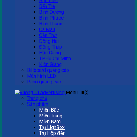
Bạc Liêu
Bến Tre
Bình Dương
Bình Phước
Bình Thuận
Cà Mau
Cần Thơ
Đồng Nai
Đồng Tháp
Hậu Giang
TP.Hồ Chí Minh
Kiên Giang
Billboard quảng cáo
Màn hình LED
Pano quảng cáo
Menu
≡
╳
Trang chủ
Sản phẩm
Miền Bắc
Miền Trung
Miền Nam
Trụ LighBox
Trụ Hộp đèn