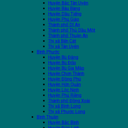
Huyện Bắc Tân Uyên
Huyện Bàu Bàng
Huyện Dầu Tiếng
Huyện Phú Giáo
Thành phố Dĩ An
Thành phố Thủ Dầu Một
Thành phố Thuận An
Thị xã Bến Cát
Thị xã Tân Uyên
Bình Phước
Huyện Bù Đăng
Huyện Bù Đốp
Huyện Bù Gia Mập
Huyện Chơn Thành
Huyện Đồng Phú
Huyện Hớn Quản
Huyện Lộc Ninh
Huyện Phú Riềng
Thành phố Đồng Xoài
Thị xã Bình Long
Thị xã Phước Long
Bình Thuận
Huyện Bắc Bình
Huyện Đức Linh