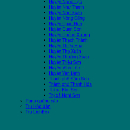
Huyện Ngọc Lặc
Huyện Như Thanh
Huyện Như Xuân
Huyện Nông Cống
Huyện Quan Hóa
Huyện Quan Sơn
Huyện Quảng Xương
Huyện Thạch Thành
Huyện Thiệu Hóa
Huyện Thọ Xuân
Huyện Thường Xuân
Huyện Triệu Sơn
Huyện Vĩnh Lộc
Huyện Yên Định
Thành phố Sầm Sơn
Thành phố Thanh Hóa
Thị xã Bỉm Sơn
Thị xã Nghi Sơn
Pano quảng cáo
Trụ Hộp đèn
Trụ LighBox