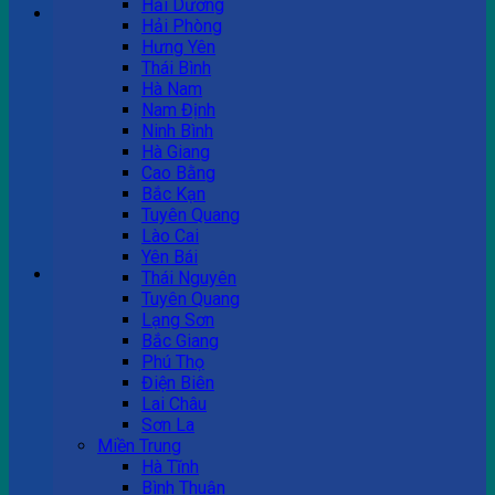
Hải Dương
Hải Phòng
Hưng Yên
Tư vấn bán hàng
Thái Bình
Hà Nam
0983 863 488
Nam Định
Ninh Bình
Hà Giang
Cao Bằng
Hotline hỗ trợ
Bắc Kạn
Tuyên Quang
0983 863 488
Lào Cai
Yên Bái
Giỏ hàng
Thái Nguyên
Tuyên Quang
Chưa có sản phẩm trong giỏ hàng.
Lạng Sơn
Bắc Giang
Phú Thọ
Điện Biên
Lai Châu
Sơn La
Miền Trung
Hà Tĩnh
Bình Thuận