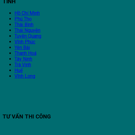
TỈNH
Hồ Chí Minh
Phú Thọ
Thái Bình
Thái Nguyên
Tuyên Quang
Vĩnh Phúc
Yên Bái
Thanh Hoá
Tây Ninh
Trà Vinh
Huế
Vĩnh Long
TƯ VẤN THI CÔNG