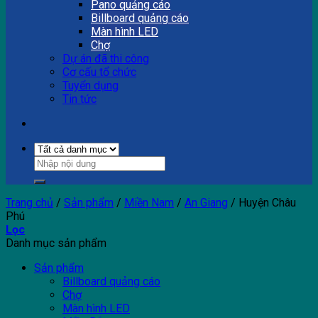
Pano quảng cáo
Billboard quảng cáo
Màn hình LED
Chợ
Dự án đã thi công
Cơ cấu tổ chức
Tuyển dụng
Tin tức
Trang chủ
/
Sản phẩm
/
Miền Nam
/
An Giang
/
Huyện Châu
Phú
Lọc
Danh mục sản phẩm
Sản phẩm
Billboard quảng cáo
Chợ
Màn hình LED