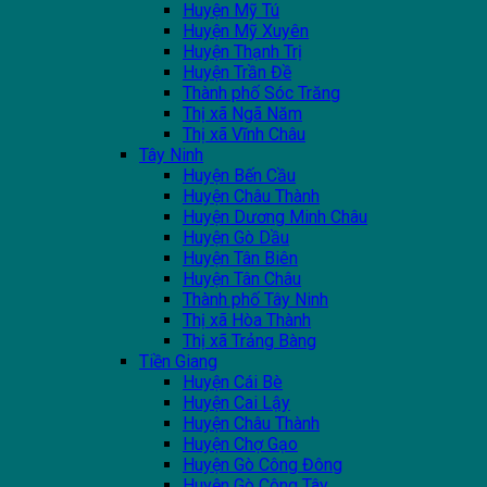
Huyện Mỹ Tú
Huyện Mỹ Xuyên
Huyện Thạnh Trị
Huyện Trần Đề
Thành phố Sóc Trăng
Thị xã Ngã Năm
Thị xã Vĩnh Châu
Tây Ninh
Huyện Bến Cầu
Huyện Châu Thành
Huyện Dương Minh Châu
Huyện Gò Dầu
Huyện Tân Biên
Huyện Tân Châu
Thành phố Tây Ninh
Thị xã Hòa Thành
Thị xã Trảng Bàng
Tiền Giang
Huyện Cái Bè
Huyện Cai Lậy
Huyện Châu Thành
Huyện Chợ Gạo
Huyện Gò Công Đông
Huyện Gò Công Tây