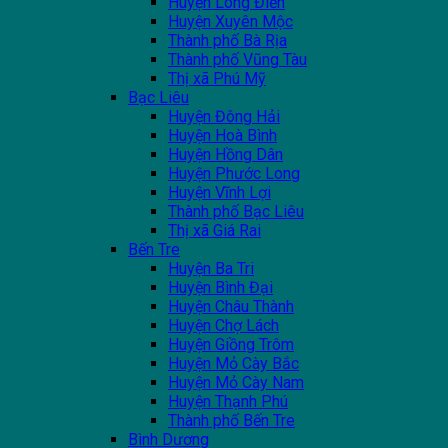
Huyện Long Điền
Huyện Xuyên Mộc
Thành phố Bà Rịa
Thành phố Vũng Tàu
Thị xã Phú Mỹ
Bạc Liêu
Huyện Đông Hải
Huyện Hoà Bình
Huyện Hồng Dân
Huyện Phước Long
Huyện Vĩnh Lợi
Thành phố Bạc Liêu
Thị xã Giá Rai
Bến Tre
Huyện Ba Tri
Huyện Bình Đại
Huyện Châu Thành
Huyện Chợ Lách
Huyện Giồng Trôm
Huyện Mỏ Cày Bắc
Huyện Mỏ Cày Nam
Huyện Thạnh Phú
Thành phố Bến Tre
Bình Dương