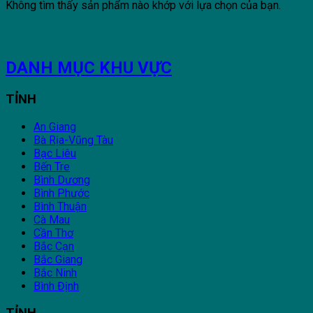
Không tìm thấy sản phẩm nào khớp với lựa chọn của bạn.
DANH MỤC KHU VỰC
TỈNH
An Giang
Bà Rịa-Vũng Tàu
Bạc Liêu
Bến Tre
Bình Dương
Bình Phước
Bình Thuận
Cà Mau
Cần Thơ
Bắc Cạn
Bắc Giang
Bắc Ninh
Bình Định