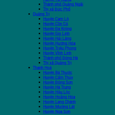
Thành phố Quảng Ngãi
Thị xã Đức Phổ
Quảng Trị
Huyện Cam Lộ
Huyện Cồn Cỏ
Huyện Đa Krông
Huyện Gio Linh
Huyện Hải Lăng
Huyện Hướng Hóa
Huyện Triệu Phong
Huyện Vĩnh Linh
Thành phố Đông Hà
Thị xã Quảng Trị
Thanh Hoá
Huyện Bá Thước
Huyện Cẩm Thủy
Huyện Đông Sơn
Huyện Hà Trung
Huyện Hậu Lộc
Huyện Hoằng Hóa
Huyện Lang Chánh
Huyện Mường Lát
Huyện Nga Sơn