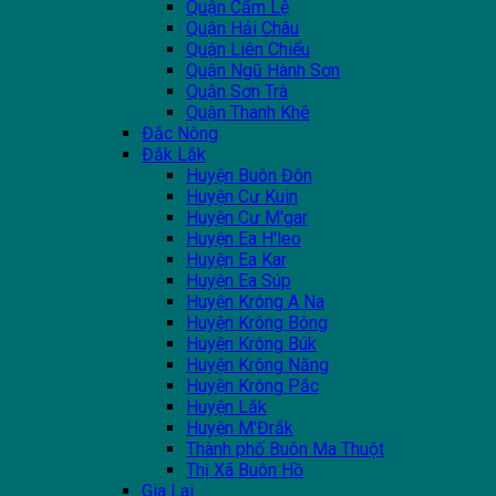
Quận Cẩm Lệ
Quận Hải Châu
Quận Liên Chiểu
Quận Ngũ Hành Sơn
Quận Sơn Trà
Quận Thanh Khê
Đắc Nông
Đắk Lắk
Huyện Buôn Đôn
Huyện Cư Kuin
Huyện Cư M'gar
Huyện Ea H'leo
Huyện Ea Kar
Huyện Ea Súp
Huyện Krông A Na
Huyện Krông Bông
Huyện Krông Búk
Huyện Krông Năng
Huyện Krông Pắc
Huyện Lắk
Huyện M'Đrắk
Thành phố Buôn Ma Thuột
Thị Xã Buôn Hồ
Gia Lai