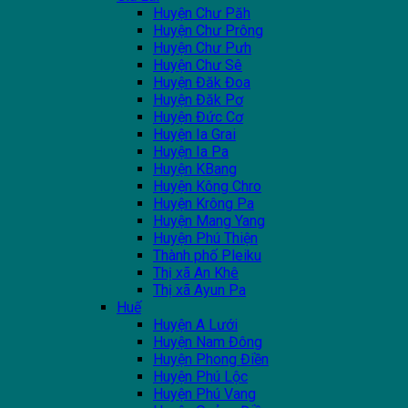
Huyện Chư Păh
Huyện Chư Prông
Huyện Chư Pưh
Huyện Chư Sê
Huyện Đăk Đoa
Huyện Đăk Pơ
Huyện Đức Cơ
Huyện Ia Grai
Huyện Ia Pa
Huyện KBang
Huyện Kông Chro
Huyện Krông Pa
Huyện Mang Yang
Huyện Phú Thiện
Thành phố Pleiku
Thị xã An Khê
Thị xã Ayun Pa
Huế
Huyện A Lưới
Huyện Nam Đông
Huyện Phong Điền
Huyện Phú Lộc
Huyện Phú Vang