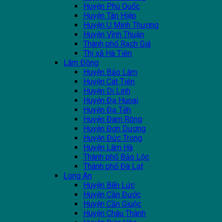
Huyện Phú Quốc
Huyện Tân Hiệp
Huyện U Minh Thượng
Huyện Vĩnh Thuận
Thành phổ Rạch Giá
Thị xã Hà Tiên
Lâm Đồng
Huyện Bảo Lâm
Huyện Cát Tiên
Huyện Di Linh
Huyện Đạ Huoai
Huyện Đạ Tẻh
Huyện Đam Rông
Huyện Đơn Dương
Huyện Đức Trọng
Huyện Lâm Hà
Thành phố Bảo Lộc
Thành phố Đà Lạt
Long An
Huyện Bến Lức
Huyện Cần Đước
Huyện Cần Giuộc
Huyện Châu Thành