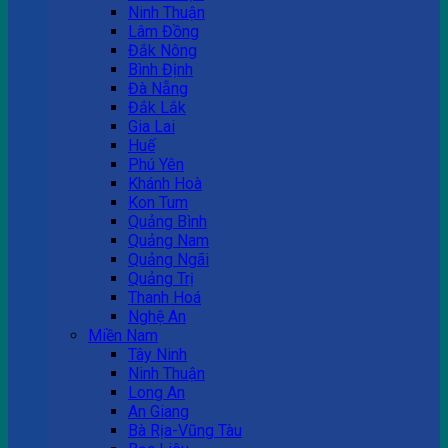
Ninh Thuận
Lâm Đồng
Đắk Nông
Bình Định
Đà Nẵng
Đắk Lắk
Gia Lai
Huế
Phú Yên
Khánh Hoà
Kon Tum
Quảng Bình
Quảng Nam
Quảng Ngãi
Quảng Trị
Thanh Hoá
Nghệ An
Miền Nam
Tây Ninh
Ninh Thuận
Long An
An Giang
Bà Rịa-Vũng Tàu