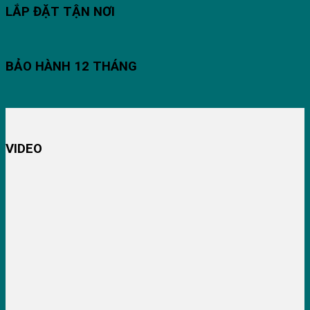
LẮP ĐẶT TẬN NƠI
BẢO HÀNH 12 THÁNG
VIDEO