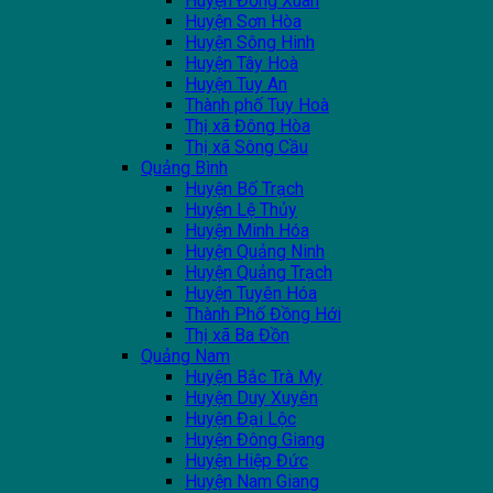
Huyện Đồng Xuân
Huyện Sơn Hòa
Huyện Sông Hinh
Huyện Tây Hoà
Huyện Tuy An
Thành phố Tuy Hoà
Thị xã Đông Hòa
Thị xã Sông Cầu
Quảng Bình
Huyện Bố Trạch
Huyện Lệ Thủy
Huyện Minh Hóa
Huyện Quảng Ninh
Huyện Quảng Trạch
Huyện Tuyên Hóa
Thành Phố Đồng Hới
Thị xã Ba Đồn
Quảng Nam
Huyện Bắc Trà My
Huyện Duy Xuyên
Huyện Đại Lộc
Huyện Đông Giang
Huyện Hiệp Đức
Huyện Nam Giang