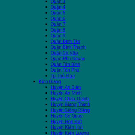
Quận 3
Quận 4
Quận 5
Quận 6
Quận 7
Quận 8
Quận 9
Quận Bình Tân
Quận Bình Thạnh
Quận Gò Vấp
Quận Phú Nhuận
Quận Tân Bình
Quận Tân Phú
Tp Thủ Đức
Kiên Giang
Huyện An Biên
Huyện An Minh
Huyện Châu Thành
Huyện Giang Thành
Huyện Giồng Riềng
Huyện Gò Quao
Huyện Hòn Đất
Huyện Kiên Hải
Huyện Kiên Lương