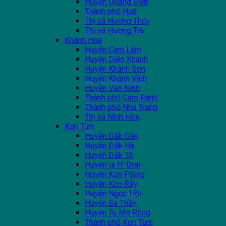
Huyện Quảng Điền
Thành phố Huế
Thị xã Hương Thủy
Thị xã Hương Trà
Khánh Hoà
Huyện Cam Lâm
Huyện Diên Khánh
Huyện Khánh Sơn
Huyện Khánh Vĩnh
Huyện Vạn Ninh
Thành phố Cam Ranh
Thành phố Nha Trang
Thị xã Ninh Hòa
Kon Tum
Huyện Đắk Glei
Huyện Đắk Hà
Huyện Đắk Tô
Huyện Ia H' Drai
Huyện Kon Plông
Huyện Kon Rẫy
Huyện Ngọc Hồi
Huyện Sa Thầy
Huyện Tu Mơ Rông
Thành phố Kon Tum