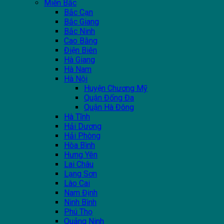
Miền Bắc
Bắc Cạn
Bắc Giang
Bắc Ninh
Cao Bằng
Điện Biên
Hà Giang
Hà Nam
Hà Nội
Huyện Chương Mỹ
Quận Đống Đa
Quận Hà Đông
Hà Tĩnh
Hải Dương
Hải Phòng
Hòa Bình
Hưng Yên
Lai Châu
Lạng Sơn
Lào Cai
Nam Định
Ninh Bình
Phú Thọ
Quảng Ninh