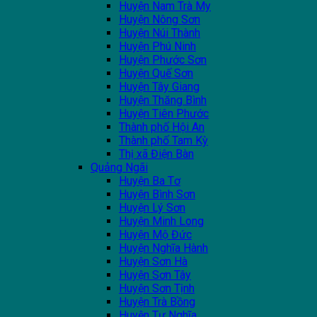
Huyện Nam Trà My
Huyện Nông Sơn
Huyện Núi Thành
Huyện Phú Ninh
Huyện Phước Sơn
Huyện Quế Sơn
Huyện Tây Giang
Huyện Thăng Bình
Huyện Tiên Phước
Thành phố Hội An
Thành phố Tam Kỳ
Thị xã Điện Bàn
Quảng Ngãi
Huyện Ba Tơ
Huyện Bình Sơn
Huyện Lý Sơn
Huyện Minh Long
Huyện Mộ Đức
Huyện Nghĩa Hành
Huyện Sơn Hà
Huyện Sơn Tây
Huyện Sơn Tịnh
Huyện Trà Bồng
Huyện Tư Nghĩa