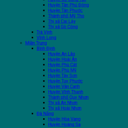
Huyện Tân Phú Đông
Huyện Tân Phước
Thành phố Mỹ Tho
Thị xã Cai Lậy
Thị xã Gò Công
Trà Vinh
Vĩnh Long
Miền Trung
Bình Định
Huyện An Lão
Huyện Hoài Ân
Huyện Phù Cát
Huyện Phù Mỹ
Huyện Tây Sơn
Huyện Tuy Phước
Huyện Vân Canh
Huyện Vĩnh Thạnh
Thành phố Quy Nhơn
Thị xã An Nhơn
Thị xã Hoài Nhơn
Đà Nẵng
Huyện Hòa Vang
Huyện Hoàng Sa