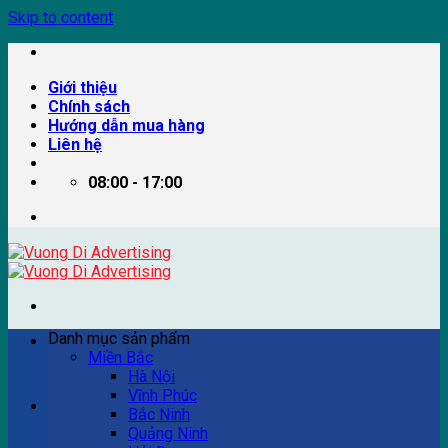
Skip to content
Giới thiệu
Chính sách
Hướng dẫn mua hàng
Liên hệ
08:00 - 17:00
Danh mục sản phẩm
Miền Bắc
Hà Nội
Vĩnh Phúc
Ví dụ: Billboard quảng cáo, pano quảng cáo, quảng cáo
Bắc Ninh
trên xe bus...
Quảng Ninh