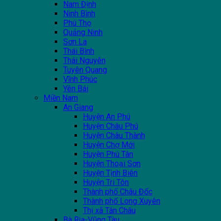
Nam Định
Ninh Bình
Phú Thọ
Quảng Ninh
Sơn La
Thái Bình
Thái Nguyên
Tuyên Quang
Vĩnh Phúc
Yên Bái
Miền Nam
An Giang
Huyện An Phú
Huyện Châu Phú
Huyện Châu Thành
Huyện Chợ Mới
Huyện Phú Tân
Huyện Thoại Sơn
Huyện Tịnh Biên
Huyện Tri Tôn
Thành phố Châu Đốc
Thành phố Long Xuyên
Thị xã Tân Châu
Bà Rịa-Vũng Tàu