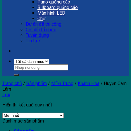
Pano quảng cáo
Billboard quảng cáo
Màn hình LED
Chợ
Dự án đã thi công
Cơ cấu tổ chức
Tuyển dụng
Tin tức
Trang chủ
/
Sản phẩm
/
Miền Trung
/
Khánh Hoà
/
Huyện Cam
Lâm
Lọc
Hiển thị kết quả duy nhất
Danh mục sản phẩm