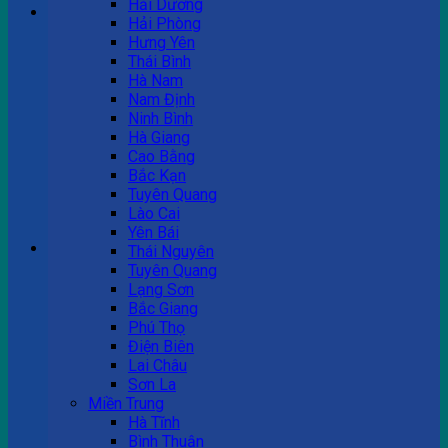
Hải Dương
Hải Phòng
Hưng Yên
Tư vấn bán hàng
Thái Bình
Hà Nam
0983 863 488
Nam Định
Ninh Bình
Hà Giang
Cao Bằng
Hotline hỗ trợ
Bắc Kạn
Tuyên Quang
0983 863 488
Lào Cai
Yên Bái
Giỏ hàng
Thái Nguyên
Tuyên Quang
Chưa có sản phẩm trong giỏ hàng.
Lạng Sơn
Bắc Giang
Phú Thọ
Điện Biên
Lai Châu
Sơn La
Miền Trung
Hà Tĩnh
Bình Thuận