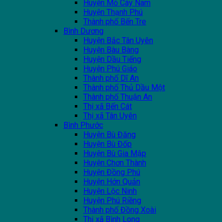
Huyện Mỏ Cày Nam
Huyện Thạnh Phú
Thành phố Bến Tre
Bình Dương
Huyện Bắc Tân Uyên
Huyện Bàu Bàng
Huyện Dầu Tiếng
Huyện Phú Giáo
Thành phố Dĩ An
Thành phố Thủ Dầu Một
Thành phố Thuận An
Thị xã Bến Cát
Thị xã Tân Uyên
Bình Phước
Huyện Bù Đăng
Huyện Bù Đốp
Huyện Bù Gia Mập
Huyện Chơn Thành
Huyện Đồng Phú
Huyện Hớn Quản
Huyện Lộc Ninh
Huyện Phú Riềng
Thành phố Đồng Xoài
Thị xã Bình Long