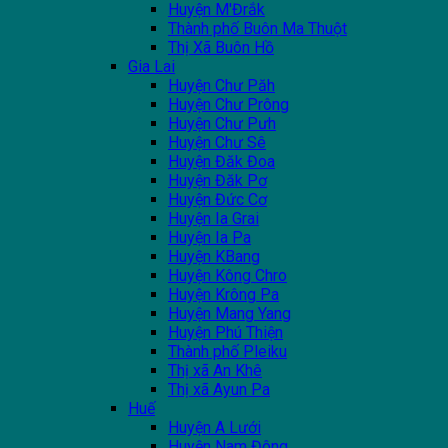
Huyện M'Đrắk
Thành phố Buôn Ma Thuột
Thị Xã Buôn Hồ
Gia Lai
Huyện Chư Păh
Huyện Chư Prông
Huyện Chư Pưh
Huyện Chư Sê
Huyện Đăk Đoa
Huyện Đăk Pơ
Huyện Đức Cơ
Huyện Ia Grai
Huyện Ia Pa
Huyện KBang
Huyện Kông Chro
Huyện Krông Pa
Huyện Mang Yang
Huyện Phú Thiện
Thành phố Pleiku
Thị xã An Khê
Thị xã Ayun Pa
Huế
Huyện A Lưới
Huyện Nam Đông