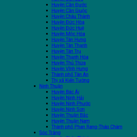
Huyện Cần Đước
Huyện Cần Giuộc
Huyện Châu Thành
Huyện Đức Hòa
Huyện Đức Huệ
Huyện Mộc Hóa
Huyện Tân Hưng
Huyện Tân Thạnh
Huyện Tân Trụ
Huyện Thạnh Hóa
Huyện Thủ Thừa
Huyện Vĩnh Hưng
Thành phố Tân An
Thị xã Kiến Tường
Ninh Thuận
Huyện Bác Ái
Huyện Ninh Hải
Huyện Ninh Phước
Huyện Ninh Sơn
Huyện Thuận Bắc
Huyện Thuận Nam
Thành phố Phan Rang-Tháp Chàm
Sóc Trăng