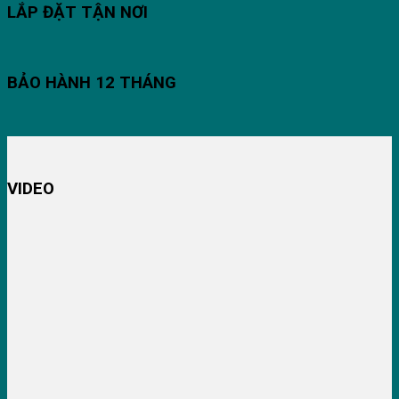
LẮP ĐẶT TẬN NƠI
BẢO HÀNH 12 THÁNG
VIDEO