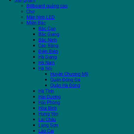
Sản phẩm
Billboard quảng cáo
Chợ
Màn hình LED
Miền Bắc
Bắc Cạn
Bắc Giang
Bắc Ninh
Cao Bằng
Điện Biên
Hà Giang
Hà Nam
Hà Nội
Huyện Chương Mỹ
Quận Đống Đa
Quận Hà Đông
Hà Tĩnh
Hải Dương
Hải Phòng
Hòa Bình
Hưng Yên
Lai Châu
Lạng Sơn
Lào Cai