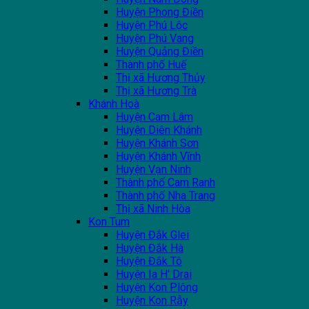
Huyện Phong Điền
Huyện Phú Lộc
Huyện Phú Vang
Huyện Quảng Điền
Thành phố Huế
Thị xã Hương Thủy
Thị xã Hương Trà
Khánh Hoà
Huyện Cam Lâm
Huyện Diên Khánh
Huyện Khánh Sơn
Huyện Khánh Vĩnh
Huyện Vạn Ninh
Thành phố Cam Ranh
Thành phố Nha Trang
Thị xã Ninh Hòa
Kon Tum
Huyện Đắk Glei
Huyện Đắk Hà
Huyện Đắk Tô
Huyện Ia H' Drai
Huyện Kon Plông
Huyện Kon Rẫy