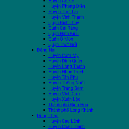
Huyện Cờ Đỏ
Huyện Phong Điền
Huyện Thới Lai
Huyện Vĩnh Thạnh
Quận Bình Thuỷ
Quận Cái Răng
Quận Ninh Kiều
Quận Ô Môn
Quận Thốt Nốt
Đồng Nai
Huyện Cẩm Mỹ
Huyện Định Quán
Huyện Long Thành
Huyện Nhơn Trạch
Huyện Tân Phú
Huyện Thống Nhất
Huyện Trảng Bom
Huyện Vĩnh Cửu
Huyện Xuân Lộc
Thành phố Biên Hòa
Thành phố Long Khánh
Đồng Tháp
Huyện Cao Lãnh
Huyện Châu Thành