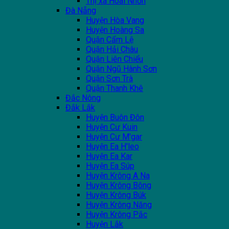
Thị xã Hoài Nhơn
Đà Nẵng
Huyện Hòa Vang
Huyện Hoàng Sa
Quận Cẩm Lệ
Quận Hải Châu
Quận Liên Chiểu
Quận Ngũ Hành Sơn
Quận Sơn Trà
Quận Thanh Khê
Đắc Nông
Đắk Lắk
Huyện Buôn Đôn
Huyện Cư Kuin
Huyện Cư M'gar
Huyện Ea H'leo
Huyện Ea Kar
Huyện Ea Súp
Huyện Krông A Na
Huyện Krông Bông
Huyện Krông Búk
Huyện Krông Năng
Huyện Krông Pắc
Huyện Lắk