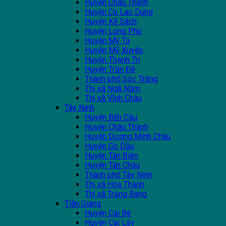
Huyện Châu Thành
Huyện Cù Lao Dung
Huyện Kế Sách
Huyện Long Phú
Huyện Mỹ Tú
Huyện Mỹ Xuyên
Huyện Thạnh Trị
Huyện Trần Đề
Thành phố Sóc Trăng
Thị xã Ngã Năm
Thị xã Vĩnh Châu
Tây Ninh
Huyện Bến Cầu
Huyện Châu Thành
Huyện Dương Minh Châu
Huyện Gò Dầu
Huyện Tân Biên
Huyện Tân Châu
Thành phố Tây Ninh
Thị xã Hòa Thành
Thị xã Trảng Bàng
Tiền Giang
Huyện Cái Bè
Huyện Cai Lậy