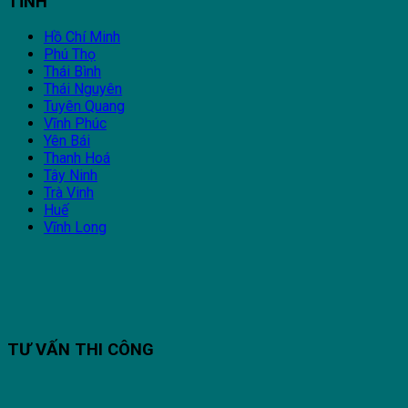
TỈNH
Hồ Chí Minh
Phú Thọ
Thái Bình
Thái Nguyên
Tuyên Quang
Vĩnh Phúc
Yên Bái
Thanh Hoá
Tây Ninh
Trà Vinh
Huế
Vĩnh Long
TƯ VẤN THI CÔNG