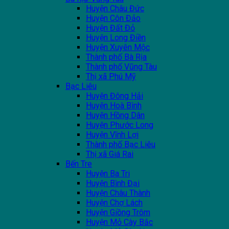
Huyện Châu Đức
Huyện Côn Đảo
Huyện Đất Đỏ
Huyện Long Điền
Huyện Xuyên Mộc
Thành phố Bà Rịa
Thành phố Vũng Tàu
Thị xã Phú Mỹ
Bạc Liêu
Huyện Đông Hải
Huyện Hoà Bình
Huyện Hồng Dân
Huyện Phước Long
Huyện Vĩnh Lợi
Thành phố Bạc Liêu
Thị xã Giá Rai
Bến Tre
Huyện Ba Tri
Huyện Bình Đại
Huyện Châu Thành
Huyện Chợ Lách
Huyện Giồng Trôm
Huyện Mỏ Cày Bắc