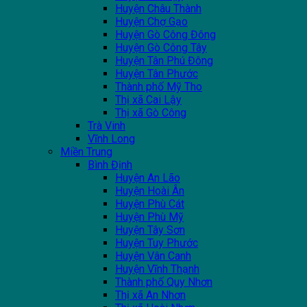
Huyện Châu Thành
Huyện Chợ Gạo
Huyện Gò Công Đông
Huyện Gò Công Tây
Huyện Tân Phú Đông
Huyện Tân Phước
Thành phố Mỹ Tho
Thị xã Cai Lậy
Thị xã Gò Công
Trà Vinh
Vĩnh Long
Miền Trung
Bình Định
Huyện An Lão
Huyện Hoài Ân
Huyện Phù Cát
Huyện Phù Mỹ
Huyện Tây Sơn
Huyện Tuy Phước
Huyện Vân Canh
Huyện Vĩnh Thạnh
Thành phố Quy Nhơn
Thị xã An Nhơn