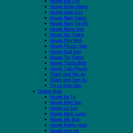
Huyện Đại Lộc
Huyện Đông Giang
Huyện Hiệp Đức
Huyện Nam Giang
Huyện Nam Trà My
Huyện Nông Sơn
Huyện Núi Thành
Huyện Phú Ninh
Huyện Phước Sơn
Huyện Quế Sơn
Huyện Tây Giang
Huyện Thăng Bình
Huyện Tiên Phước
Thành phố Hội An
Thành phố Tam Kỳ
Thị xã Điện Bàn
Quảng Ngãi
Huyện Ba Tơ
Huyện Bình Sơn
Huyện Lý Sơn
Huyện Minh Long
Huyện Mộ Đức
Huyện Nghĩa Hành
Huyện Sơn Hà