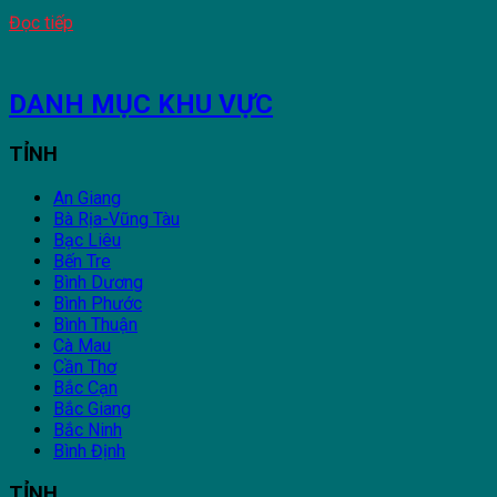
Đọc tiếp
DANH MỤC KHU VỰC
TỈNH
An Giang
Bà Rịa-Vũng Tàu
Bạc Liêu
Bến Tre
Bình Dương
Bình Phước
Bình Thuận
Cà Mau
Cần Thơ
Bắc Cạn
Bắc Giang
Bắc Ninh
Bình Định
TỈNH