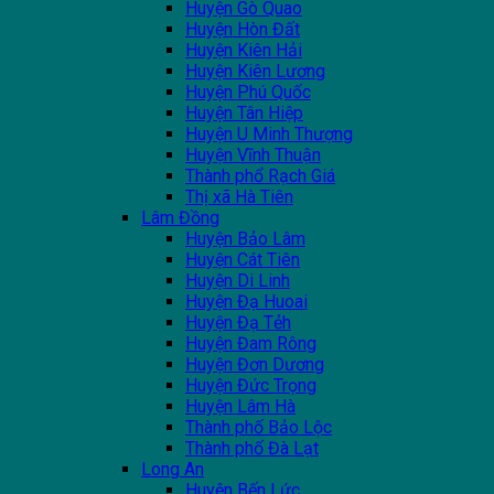
Huyện Gò Quao
Huyện Hòn Đất
Huyện Kiên Hải
Huyện Kiên Lương
Huyện Phú Quốc
Huyện Tân Hiệp
Huyện U Minh Thượng
Huyện Vĩnh Thuận
Thành phổ Rạch Giá
Thị xã Hà Tiên
Lâm Đồng
Huyện Bảo Lâm
Huyện Cát Tiên
Huyện Di Linh
Huyện Đạ Huoai
Huyện Đạ Tẻh
Huyện Đam Rông
Huyện Đơn Dương
Huyện Đức Trọng
Huyện Lâm Hà
Thành phố Bảo Lộc
Thành phố Đà Lạt
Long An
Huyện Bến Lức