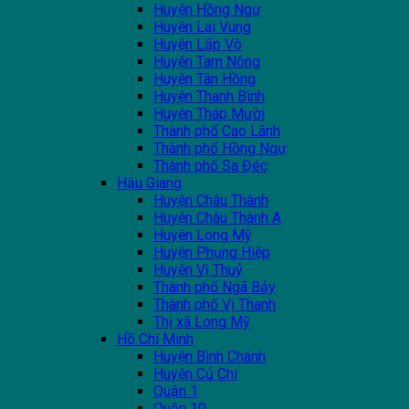
Huyện Hồng Ngự
Huyện Lai Vung
Huyện Lấp Vò
Huyện Tam Nông
Huyện Tân Hồng
Huyện Thanh Bình
Huyện Tháp Mười
Thành phố Cao Lãnh
Thành phố Hồng Ngự
Thành phố Sa Đéc
Hậu Giang
Huyện Châu Thành
Huyện Châu Thành A
Huyện Long Mỹ
Huyện Phụng Hiệp
Huyện Vị Thuỷ
Thành phố Ngã Bảy
Thành phố Vị Thanh
Thị xã Long Mỹ
Hồ Chí Minh
Huyện Bình Chánh
Huyện Củ Chi
Quận 1
Quận 10