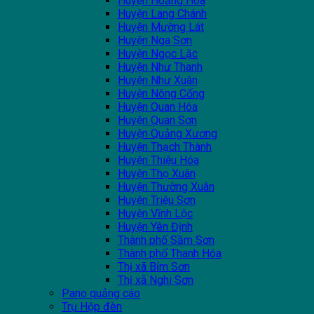
Huyện Hoằng Hóa
Huyện Lang Chánh
Huyện Mường Lát
Huyện Nga Sơn
Huyện Ngọc Lặc
Huyện Như Thanh
Huyện Như Xuân
Huyện Nông Cống
Huyện Quan Hóa
Huyện Quan Sơn
Huyện Quảng Xương
Huyện Thạch Thành
Huyện Thiệu Hóa
Huyện Thọ Xuân
Huyện Thường Xuân
Huyện Triệu Sơn
Huyện Vĩnh Lộc
Huyện Yên Định
Thành phố Sầm Sơn
Thành phố Thanh Hóa
Thị xã Bỉm Sơn
Thị xã Nghi Sơn
Pano quảng cáo
Trụ Hộp đèn