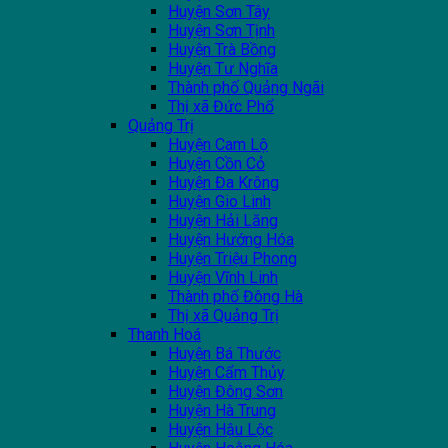
Huyện Sơn Tây
Huyện Sơn Tịnh
Huyện Trà Bồng
Huyện Tư Nghĩa
Thành phố Quảng Ngãi
Thị xã Đức Phổ
Quảng Trị
Huyện Cam Lộ
Huyện Cồn Cỏ
Huyện Đa Krông
Huyện Gio Linh
Huyện Hải Lăng
Huyện Hướng Hóa
Huyện Triệu Phong
Huyện Vĩnh Linh
Thành phố Đông Hà
Thị xã Quảng Trị
Thanh Hoá
Huyện Bá Thước
Huyện Cẩm Thủy
Huyện Đông Sơn
Huyện Hà Trung
Huyện Hậu Lộc