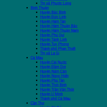
Thị xã Phước Long
Bình Thuận
Huyện Bắc Bình
Huyện Đức Linh
Huyện Hàm Tân
Huyện Hàm Thuận Bắc
Huyện Hàm Thuận Nam
Huyện Phú Quí
Huyện Tánh Linh
Huyện Tuy Phong
Thành phố Phan Thiết
Thị xã La Gi
Cà Mau
Huyện Cái Nước
Huyện Đầm Dơi
Huyện Năm Căn
Huyện Ngọc Hiển
Huyện Phú Tân
Huyện Thới Bình
Huyện Trần Văn Thời
Huyện U Minh
Thành phố Cà Mau
Cần Thơ