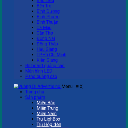
Bạc Liêu
Bến Tre
Bình Dương
Bình Phước
Bình Thuận
Cà Mau
Cần Thơ
Đồng Nai
Đồng Tháp
Hậu Giang
TP.Hồ Chí Minh
Kiên Giang
Billboard quảng cáo
Màn hình LED
Pano quảng cáo
Menu
≡
╳
Trang chủ
Sản phẩm
Miền Bắc
Miền Trung
Miền Nam
Trụ LighBox
Trụ Hộp đèn