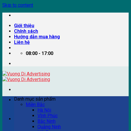
Skip to content
Giới thiệu
Chính sách
Hướng dẫn mua hàng
Liên hệ
08:00 - 17:00
Danh mục sản phẩm
Miền Bắc
Hà Nội
Vĩnh Phúc
Ví dụ: Billboard quảng cáo, pano quảng cáo, quảng cáo
Bắc Ninh
trên xe bus...
Quảng Ninh