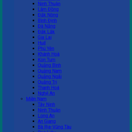
Ninh Thuận
Lâm Đồng
Đắk Nông
Bình Định
Đà Nẵng
Đắk Lắk
Gia Lai
Huế
Phú Yên
Khánh Hoà
Kon Tum
Quảng Bình
Quảng Nam
Quảng Ngãi
Quảng Trị
Thanh Hoá
Nghệ An
Miền Nam
Tây Ninh
Ninh Thuận
Long An
An Giang
Bà Rịa-Vũng Tàu