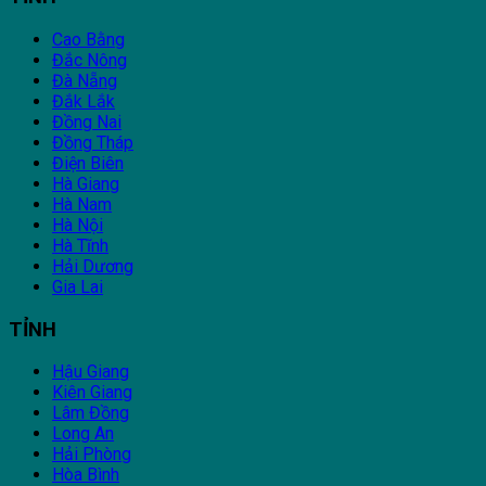
Cao Bằng
Đắc Nông
Đà Nẵng
Đắk Lắk
Đồng Nai
Đồng Tháp
Điện Biên
Hà Giang
Hà Nam
Hà Nội
Hà Tĩnh
Hải Dương
Gia Lai
TỈNH
Hậu Giang
Kiên Giang
Lâm Đồng
Long An
Hải Phòng
Hòa Bình