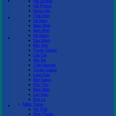
Hải Dương
Hải Phòng
Hưng Yên
Thái Bình
Ví dụ: Billboard quảng cáo, pano quảng cáo, quảng cáo
Hà Nam
trên xe bus...
Nam Định
Ninh Bình
Hà Giang
Cao Bằng
Bắc Kạn
Tư vấn bán hàng
Tuyên Quang
Lào Cai
0983 863 488
Yên Bái
Thái Nguyên
Tuyên Quang
Lạng Sơn
Bắc Giang
Phú Thọ
Hotline hỗ trợ
Điện Biên
Lai Châu
0983 863 488
Sơn La
Miền Trung
Giỏ hàng
Hà Tĩnh
Bình Thuận