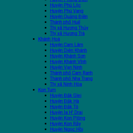
Huyện Phú Lộc
Huyện Phú Vang
Huyện Quảng Điền
Thành phố Huế
Thị xã Hương Thủy
Thị xã Hương Trà
Khánh Hoà
Huyện Cam Lâm
Huyện Diên Khánh
Huyện Khánh Sơn
Huyện Khánh Vĩnh
Huyện Vạn Ninh
Thành phố Cam Ranh
Thành phố Nha Trang
Thị xã Ninh Hòa
Kon Tum
Huyện Đắk Glei
Huyện Đắk Hà
Huyện Đắk Tô
Huyện Ia H' Drai
Huyện Kon Plông
Huyện Kon Rẫy
Huyện Ngọc Hồi