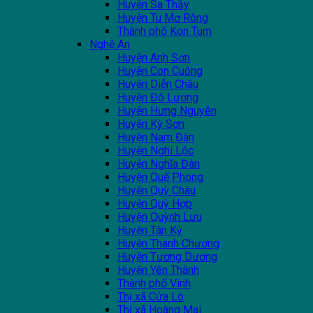
Huyện Sa Thầy
Huyện Tu Mơ Rông
Thành phố Kon Tum
Nghệ An
Huyện Anh Sơn
Huyện Con Cuông
Huyện Diễn Châu
Huyện Đô Lương
Huyện Hưng Nguyên
Huyện Kỳ Sơn
Huyện Nam Đàn
Huyện Nghi Lộc
Huyện Nghĩa Đàn
Huyện Quế Phong
Huyện Quỳ Châu
Huyện Quỳ Hợp
Huyện Quỳnh Lưu
Huyện Tân Kỳ
Huyện Thanh Chương
Huyện Tương Dương
Huyện Yên Thành
Thành phố Vinh
Thị xã Cửa Lò
Thị xã Hoàng Mai