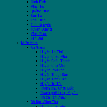
Ninh Bình
Phú Thọ
Quảng Ninh
Sơn La
Thái Bình
Thái Nguyên
Tuyên Quang
Vĩnh Phúc
Yên Bái
Miền Nam
An Giang
Huyện An Phú
Huyện Châu Phú
Huyện Châu Thành
Huyện Chợ Mới
Huyện Phú Tân
Huyện Thoại Sơn
Huyện Tịnh Biên
Huyện Tri Tôn
Thành phố Châu Đốc
Thành phố Long Xuyên
Thị xã Tân Châu
Bà Rịa-Vũng Tàu
Huyện Châu Đức