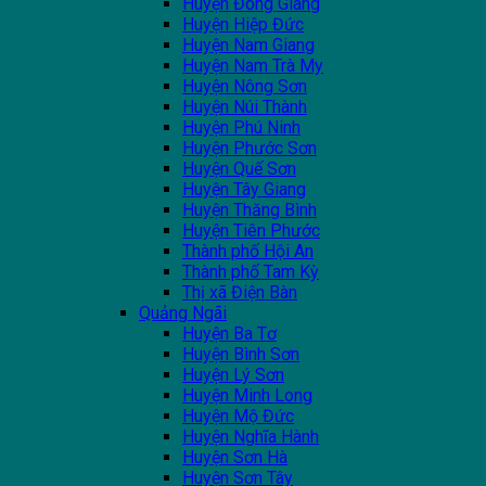
Huyện Đông Giang
Huyện Hiệp Đức
Huyện Nam Giang
Huyện Nam Trà My
Huyện Nông Sơn
Huyện Núi Thành
Huyện Phú Ninh
Huyện Phước Sơn
Huyện Quế Sơn
Huyện Tây Giang
Huyện Thăng Bình
Huyện Tiên Phước
Thành phố Hội An
Thành phố Tam Kỳ
Thị xã Điện Bàn
Quảng Ngãi
Huyện Ba Tơ
Huyện Bình Sơn
Huyện Lý Sơn
Huyện Minh Long
Huyện Mộ Đức
Huyện Nghĩa Hành
Huyện Sơn Hà
Huyện Sơn Tây