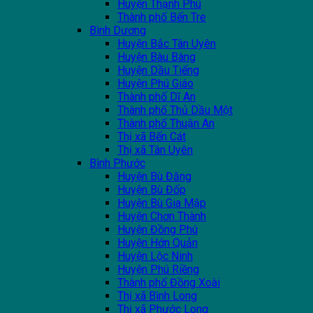
Huyện Thạnh Phú
Thành phố Bến Tre
Bình Dương
Huyện Bắc Tân Uyên
Huyện Bàu Bàng
Huyện Dầu Tiếng
Huyện Phú Giáo
Thành phố Dĩ An
Thành phố Thủ Dầu Một
Thành phố Thuận An
Thị xã Bến Cát
Thị xã Tân Uyên
Bình Phước
Huyện Bù Đăng
Huyện Bù Đốp
Huyện Bù Gia Mập
Huyện Chơn Thành
Huyện Đồng Phú
Huyện Hớn Quản
Huyện Lộc Ninh
Huyện Phú Riềng
Thành phố Đồng Xoài
Thị xã Bình Long
Thị xã Phước Long