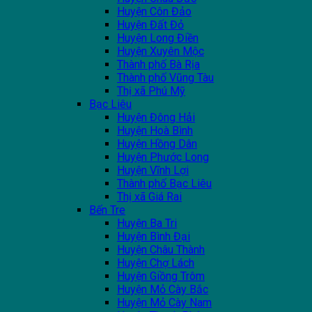
Huyện Côn Đảo
Huyện Đất Đỏ
Huyện Long Điền
Huyện Xuyên Mộc
Thành phố Bà Rịa
Thành phố Vũng Tàu
Thị xã Phú Mỹ
Bạc Liêu
Huyện Đông Hải
Huyện Hoà Bình
Huyện Hồng Dân
Huyện Phước Long
Huyện Vĩnh Lợi
Thành phố Bạc Liêu
Thị xã Giá Rai
Bến Tre
Huyện Ba Tri
Huyện Bình Đại
Huyện Châu Thành
Huyện Chợ Lách
Huyện Giồng Trôm
Huyện Mỏ Cày Bắc
Huyện Mỏ Cày Nam