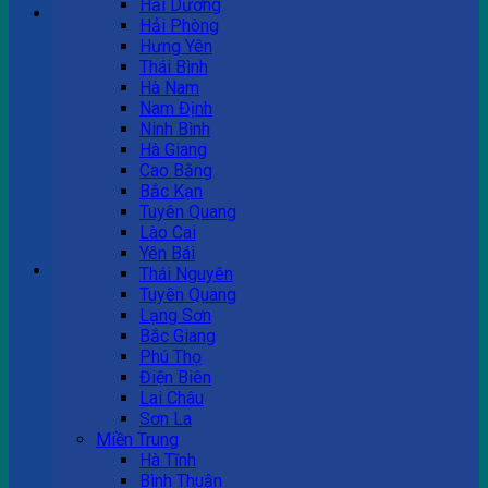
Hải Dương
Hải Phòng
Hưng Yên
Tư vấn bán hàng
Thái Bình
Hà Nam
0983 863 488
Nam Định
Ninh Bình
Hà Giang
Cao Bằng
Hotline hỗ trợ
Bắc Kạn
Tuyên Quang
0983 863 488
Lào Cai
Yên Bái
Giỏ hàng
Thái Nguyên
Tuyên Quang
Chưa có sản phẩm trong giỏ hàng.
Lạng Sơn
Bắc Giang
Phú Thọ
Điện Biên
Lai Châu
Sơn La
Miền Trung
Hà Tĩnh
Bình Thuận