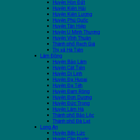
Huyện Hòn Đất
Huyện Kiên Hải
Huyện Kiên Lương
Huyện Phú Quốc
Huyện Tân Hiệp
Huyện U Minh Thượng
Huyện Vĩnh Thuận
Thành phổ Rạch Giá
Thị xã Hà Tiên
Lâm Đồng
Huyện Bảo Lâm
Huyện Cát Tiên
Huyện Di Linh
Huyện Đạ Huoai
Huyện Đạ Tẻh
Huyện Đam Rông
Huyện Đơn Dương
Huyện Đức Trọng
Huyện Lâm Hà
Thành phố Bảo Lộc
Thành phố Đà Lạt
Long An
Huyện Bến Lức
Huyện Cần Đước