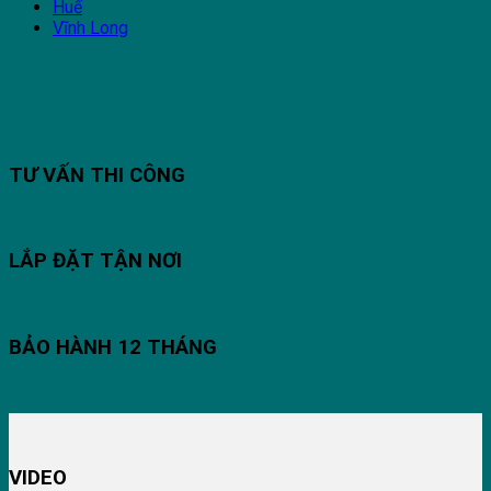
Huế
Vĩnh Long
TƯ VẤN THI CÔNG
LẮP ĐẶT TẬN NƠI
BẢO HÀNH 12 THÁNG
VIDEO