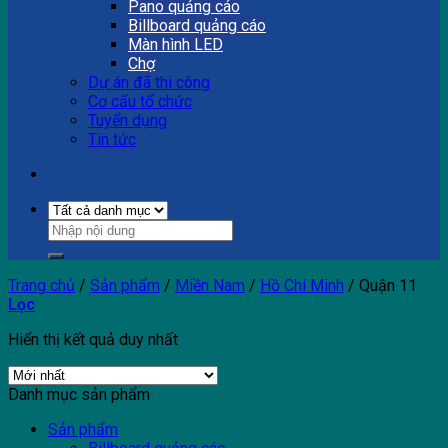
Pano quảng cáo
Billboard quảng cáo
Màn hình LED
Chợ
Dự án đã thi công
Cơ cấu tổ chức
Tuyển dụng
Tin tức
Trang chủ
/
Sản phẩm
/
Miền Nam
/
Hồ Chí Minh
/
Quận 11
Lọc
Hiển thị kết quả duy nhất
Danh mục sản phẩm
Sản phẩm