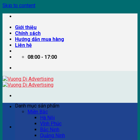
Skip to content
Giới thiệu
Chính sách
Hướng dẫn mua hàng
Liên hệ
08:00 - 17:00
Danh mục sản phẩm
Miền Bắc
Hà Nội
Vĩnh Phúc
Ví dụ: Billboard quảng cáo, pano quảng cáo, quảng cáo
Bắc Ninh
trên xe bus...
Quảng Ninh