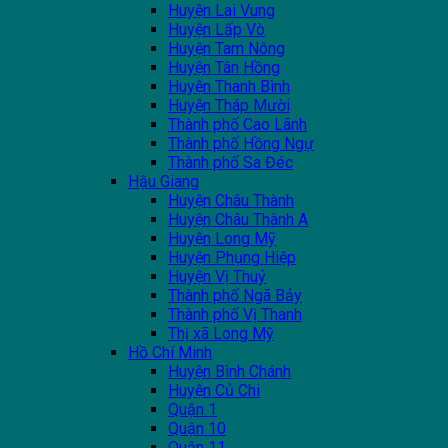
Huyện Lai Vung
Huyện Lấp Vò
Huyện Tam Nông
Huyện Tân Hồng
Huyện Thanh Bình
Huyện Tháp Mười
Thành phố Cao Lãnh
Thành phố Hồng Ngự
Thành phố Sa Đéc
Hậu Giang
Huyện Châu Thành
Huyện Châu Thành A
Huyện Long Mỹ
Huyện Phụng Hiệp
Huyện Vị Thuỷ
Thành phố Ngã Bảy
Thành phố Vị Thanh
Thị xã Long Mỹ
Hồ Chí Minh
Huyện Bình Chánh
Huyện Củ Chi
Quận 1
Quận 10
Quận 11