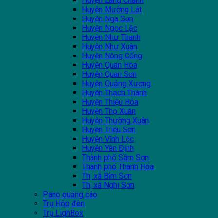
Huyện Lang Chánh
Huyện Mường Lát
Huyện Nga Sơn
Huyện Ngọc Lặc
Huyện Như Thanh
Huyện Như Xuân
Huyện Nông Cống
Huyện Quan Hóa
Huyện Quan Sơn
Huyện Quảng Xương
Huyện Thạch Thành
Huyện Thiệu Hóa
Huyện Thọ Xuân
Huyện Thường Xuân
Huyện Triệu Sơn
Huyện Vĩnh Lộc
Huyện Yên Định
Thành phố Sầm Sơn
Thành phố Thanh Hóa
Thị xã Bỉm Sơn
Thị xã Nghi Sơn
Pano quảng cáo
Trụ Hộp đèn
Trụ LighBox