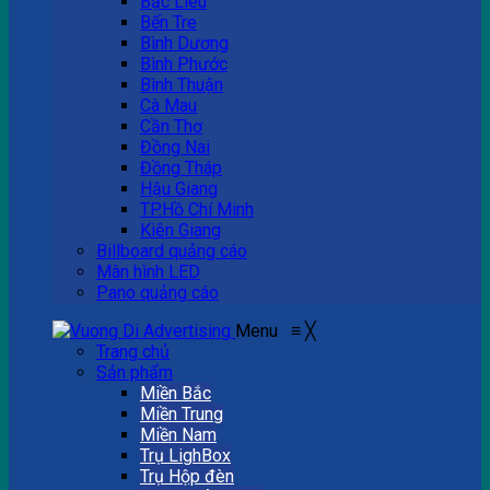
Bạc Liêu
Bến Tre
Bình Dương
Bình Phước
Bình Thuận
Cà Mau
Cần Thơ
Đồng Nai
Đồng Tháp
Hậu Giang
TP.Hồ Chí Minh
Kiên Giang
Billboard quảng cáo
Màn hình LED
Pano quảng cáo
Menu
≡
╳
Trang chủ
Sản phẩm
Miền Bắc
Miền Trung
Miền Nam
Trụ LighBox
Trụ Hộp đèn