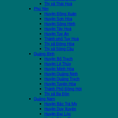
Thị xã Thái Hoà
Phú Yên
Huyện Đồng Xuân
Huyện Sơn Hòa
Huyện Sông Hinh
Huyện Tây Hoà
Huyện Tuy An
Thành phố Tuy Hoà
Thị xã Đông Hòa
Thị xã Sông Cầu
Quảng Bình
Huyện Bố Trạch
Huyện Lệ Thủy
Huyện Minh Hóa
Huyện Quảng Ninh
Huyện Quảng Trạch
Huyện Tuyên Hóa
Thành Phố Đồng Hới
Thị xã Ba Đồn
Quảng Nam
Huyện Bắc Trà My
Huyện Duy Xuyên
Huyện Đại Lộc