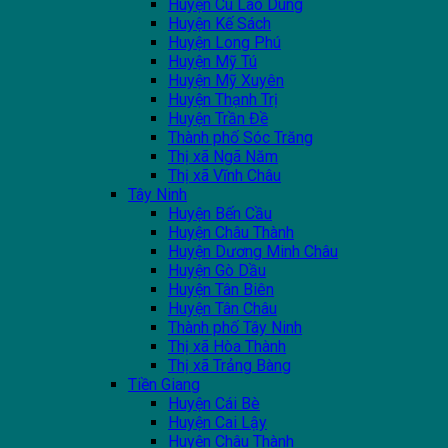
Huyện Cù Lao Dung
Huyện Kế Sách
Huyện Long Phú
Huyện Mỹ Tú
Huyện Mỹ Xuyên
Huyện Thạnh Trị
Huyện Trần Đề
Thành phố Sóc Trăng
Thị xã Ngã Năm
Thị xã Vĩnh Châu
Tây Ninh
Huyện Bến Cầu
Huyện Châu Thành
Huyện Dương Minh Châu
Huyện Gò Dầu
Huyện Tân Biên
Huyện Tân Châu
Thành phố Tây Ninh
Thị xã Hòa Thành
Thị xã Trảng Bàng
Tiền Giang
Huyện Cái Bè
Huyện Cai Lậy
Huyện Châu Thành