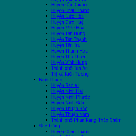
Huyện Cần Giuộc
Huyện Châu Thành
Huyện Đức Hòa
Huyện Đức Huệ
Huyện Mộc Hóa
Huyện Tân Hưng
Huyện Tân Thạnh
Huyện Tân Trụ
Huyện Thạnh Hóa
Huyện Thủ Thừa
Huyện Vĩnh Hưng
Thành phố Tân An
Thị xã Kiến Tường
Ninh Thuận
Huyện Bác Ái
Huyện Ninh Hải
Huyện Ninh Phước
Huyện Ninh Sơn
Huyện Thuận Bắc
Huyện Thuận Nam
Thành phố Phan Rang-Tháp Chàm
Sóc Trăng
Huyện Châu Thành