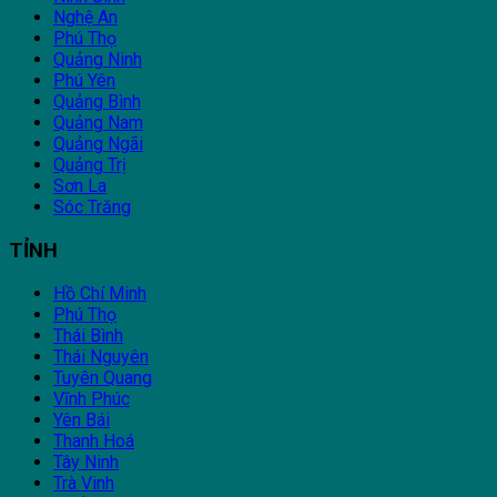
Nghệ An
Phú Thọ
Quảng Ninh
Phú Yên
Quảng Bình
Quảng Nam
Quảng Ngãi
Quảng Trị
Sơn La
Sóc Trăng
TỈNH
Hồ Chí Minh
Phú Thọ
Thái Bình
Thái Nguyên
Tuyên Quang
Vĩnh Phúc
Yên Bái
Thanh Hoá
Tây Ninh
Trà Vinh