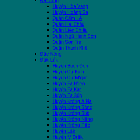
Đà Nẵng
Huyện Hòa Vang
Huyện Hoàng Sa
Quận Cẩm Lệ
Quận Hải Châu
Quận Liên Chiểu
Quận Ngũ Hành Sơn
Quận Sơn Trà
Quận Thanh Khê
Đắc Nông
Đắk Lắk
Huyện Buôn Đôn
Huyện Cư Kuin
Huyện Cư M'gar
Huyện Ea H'leo
Huyện Ea Kar
Huyện Ea Súp
Huyện Krông A Na
Huyện Krông Bông
Huyện Krông Búk
Huyện Krông Năng
Huyện Krông Pắc
Huyện Lắk
Huyện M'Đrắk