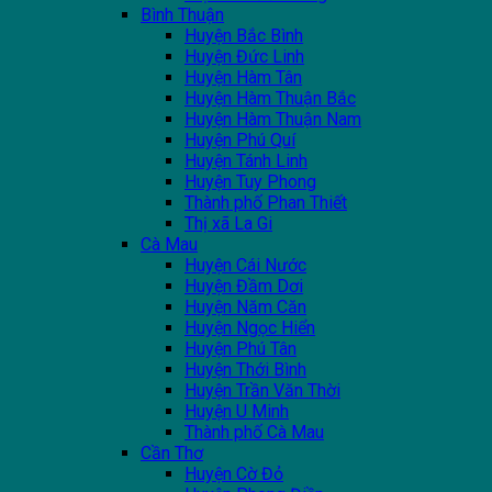
Bình Thuận
Huyện Bắc Bình
Huyện Đức Linh
Huyện Hàm Tân
Huyện Hàm Thuận Bắc
Huyện Hàm Thuận Nam
Huyện Phú Quí
Huyện Tánh Linh
Huyện Tuy Phong
Thành phố Phan Thiết
Thị xã La Gi
Cà Mau
Huyện Cái Nước
Huyện Đầm Dơi
Huyện Năm Căn
Huyện Ngọc Hiển
Huyện Phú Tân
Huyện Thới Bình
Huyện Trần Văn Thời
Huyện U Minh
Thành phố Cà Mau
Cần Thơ
Huyện Cờ Đỏ