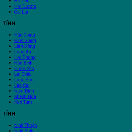
Hà Tĩnh
Hải Dương
Gia Lai
TỈNH
Hậu Giang
Kiên Giang
Lâm Đồng
Long An
Hải Phòng
Hòa Bình
Hưng Yên
Lai Châu
Lạng Sơn
Lào Cai
Nam Định
Khánh Hoà
Kon Tum
TỈNH
Ninh Thuận
Ninh Bình