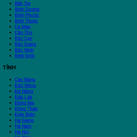
Bến Tre
Bình Dương
Bình Phước
Bình Thuận
Cà Mau
Cần Thơ
Bắc Cạn
Bắc Giang
Bắc Ninh
Bình Định
TỈNH
Cao Bằng
Đắc Nông
Đà Nẵng
Đắk Lắk
Đồng Nai
Đồng Tháp
Điện Biên
Hà Giang
Hà Nam
Hà Nội