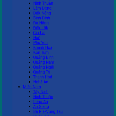
Ninh Thuận
Lâm Đồng
Đắk Nông
Bình Định
Đà Nẵng
Đắk Lắk
Gia Lai
Huế
Phú Yên
Khánh Hoà
Kon Tum
Quảng Bình
Quảng Nam
Quảng Ngãi
Quảng Trị
Thanh Hoá
Nghệ An
Miền Nam
Tây Ninh
Ninh Thuận
Long An
An Giang
Bà Rịa-Vũng Tàu