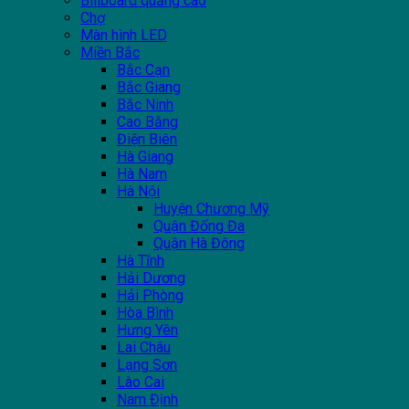
Billboard quảng cáo
Chợ
Màn hình LED
Miền Bắc
Bắc Cạn
Bắc Giang
Bắc Ninh
Cao Bằng
Điện Biên
Hà Giang
Hà Nam
Hà Nội
Huyện Chương Mỹ
Quận Đống Đa
Quận Hà Đông
Hà Tĩnh
Hải Dương
Hải Phòng
Hòa Bình
Hưng Yên
Lai Châu
Lạng Sơn
Lào Cai
Nam Định