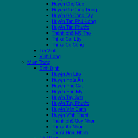
Huyện Chợ Gạo
Huyện Gò Công Đông
Huyện Gò Công Tây
Huyện Tân Phú Đông
Huyện Tân Phước
Thành phố Mỹ Tho
Thị xã Cai Lậy
Thị xã Gò Công
Trà Vinh
Vĩnh Long
Miền Trung
Bình Định
Huyện An Lão
Huyện Hoài Ân
Huyện Phù Cát
Huyện Phù Mỹ
Huyện Tây Sơn
Huyện Tuy Phước
Huyện Vân Canh
Huyện Vĩnh Thạnh
Thành phố Quy Nhơn
Thị xã An Nhơn
Thị xã Hoài Nhơn