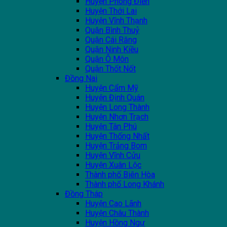
Huyện Phong Điền
Huyện Thới Lai
Huyện Vĩnh Thạnh
Quận Bình Thuỷ
Quận Cái Răng
Quận Ninh Kiều
Quận Ô Môn
Quận Thốt Nốt
Đồng Nai
Huyện Cẩm Mỹ
Huyện Định Quán
Huyện Long Thành
Huyện Nhơn Trạch
Huyện Tân Phú
Huyện Thống Nhất
Huyện Trảng Bom
Huyện Vĩnh Cửu
Huyện Xuân Lộc
Thành phố Biên Hòa
Thành phố Long Khánh
Đồng Tháp
Huyện Cao Lãnh
Huyện Châu Thành
Huyện Hồng Ngự