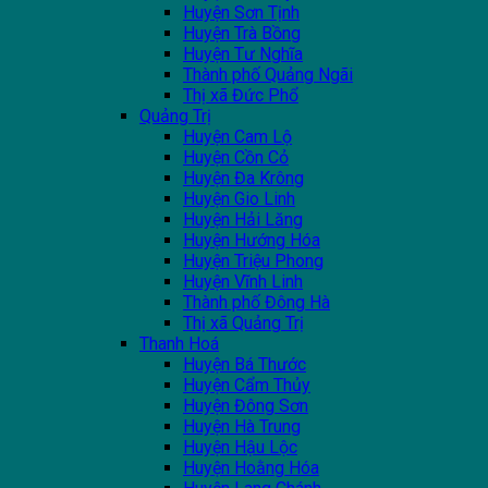
Huyện Sơn Tịnh
Huyện Trà Bồng
Huyện Tư Nghĩa
Thành phố Quảng Ngãi
Thị xã Đức Phổ
Quảng Trị
Huyện Cam Lộ
Huyện Cồn Cỏ
Huyện Đa Krông
Huyện Gio Linh
Huyện Hải Lăng
Huyện Hướng Hóa
Huyện Triệu Phong
Huyện Vĩnh Linh
Thành phố Đông Hà
Thị xã Quảng Trị
Thanh Hoá
Huyện Bá Thước
Huyện Cẩm Thủy
Huyện Đông Sơn
Huyện Hà Trung
Huyện Hậu Lộc
Huyện Hoằng Hóa