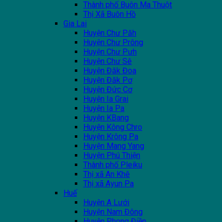
Thành phố Buôn Ma Thuột
Thị Xã Buôn Hồ
Gia Lai
Huyện Chư Păh
Huyện Chư Prông
Huyện Chư Pưh
Huyện Chư Sê
Huyện Đăk Đoa
Huyện Đăk Pơ
Huyện Đức Cơ
Huyện Ia Grai
Huyện Ia Pa
Huyện KBang
Huyện Kông Chro
Huyện Krông Pa
Huyện Mang Yang
Huyện Phú Thiện
Thành phố Pleiku
Thị xã An Khê
Thị xã Ayun Pa
Huế
Huyện A Lưới
Huyện Nam Đông
Huyện Phong Điền