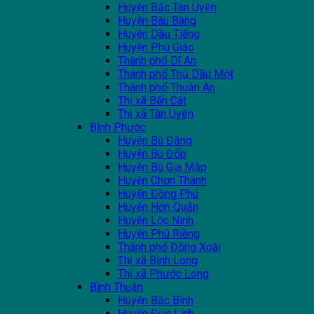
Huyện Bắc Tân Uyên
Huyện Bàu Bàng
Huyện Dầu Tiếng
Huyện Phú Giáo
Thành phố Dĩ An
Thành phố Thủ Dầu Một
Thành phố Thuận An
Thị xã Bến Cát
Thị xã Tân Uyên
Bình Phước
Huyện Bù Đăng
Huyện Bù Đốp
Huyện Bù Gia Mập
Huyện Chơn Thành
Huyện Đồng Phú
Huyện Hớn Quản
Huyện Lộc Ninh
Huyện Phú Riềng
Thành phố Đồng Xoài
Thị xã Bình Long
Thị xã Phước Long
Bình Thuận
Huyện Bắc Bình
Huyện Đức Linh