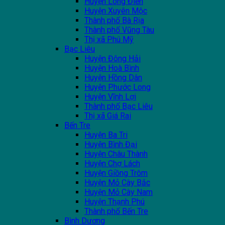
Huyện Long Điền
Huyện Xuyên Mộc
Thành phố Bà Rịa
Thành phố Vũng Tàu
Thị xã Phú Mỹ
Bạc Liêu
Huyện Đông Hải
Huyện Hoà Bình
Huyện Hồng Dân
Huyện Phước Long
Huyện Vĩnh Lợi
Thành phố Bạc Liêu
Thị xã Giá Rai
Bến Tre
Huyện Ba Tri
Huyện Bình Đại
Huyện Châu Thành
Huyện Chợ Lách
Huyện Giồng Trôm
Huyện Mỏ Cày Bắc
Huyện Mỏ Cày Nam
Huyện Thạnh Phú
Thành phố Bến Tre
Bình Dương