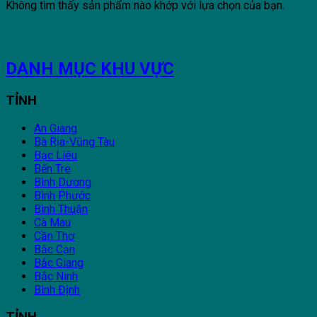
Không tìm thấy sản phẩm nào khớp với lựa chọn của bạn.
DANH MỤC KHU VỰC
TỈNH
An Giang
Bà Rịa-Vũng Tàu
Bạc Liêu
Bến Tre
Bình Dương
Bình Phước
Bình Thuận
Cà Mau
Cần Thơ
Bắc Cạn
Bắc Giang
Bắc Ninh
Bình Định