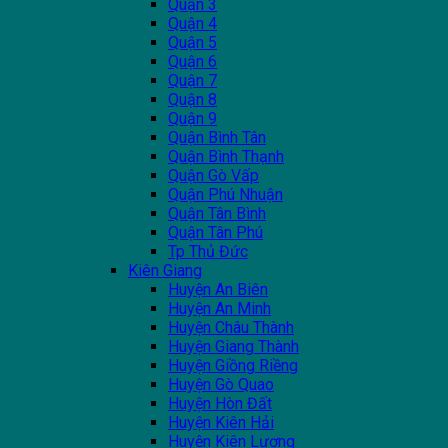
Quận 3
Quận 4
Quận 5
Quận 6
Quận 7
Quận 8
Quận 9
Quận Bình Tân
Quận Bình Thạnh
Quận Gò Vấp
Quận Phú Nhuận
Quận Tân Bình
Quận Tân Phú
Tp Thủ Đức
Kiên Giang
Huyện An Biên
Huyện An Minh
Huyện Châu Thành
Huyện Giang Thành
Huyện Giồng Riềng
Huyện Gò Quao
Huyện Hòn Đất
Huyện Kiên Hải
Huyện Kiên Lương