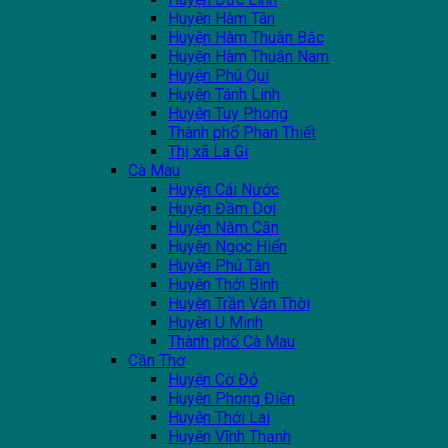
Huyện Hàm Tân
Huyện Hàm Thuận Bắc
Huyện Hàm Thuận Nam
Huyện Phú Quí
Huyện Tánh Linh
Huyện Tuy Phong
Thành phố Phan Thiết
Thị xã La Gi
Cà Mau
Huyện Cái Nước
Huyện Đầm Dơi
Huyện Năm Căn
Huyện Ngọc Hiển
Huyện Phú Tân
Huyện Thới Bình
Huyện Trần Văn Thời
Huyện U Minh
Thành phố Cà Mau
Cần Thơ
Huyện Cờ Đỏ
Huyện Phong Điền
Huyện Thới Lai
Huyện Vĩnh Thạnh