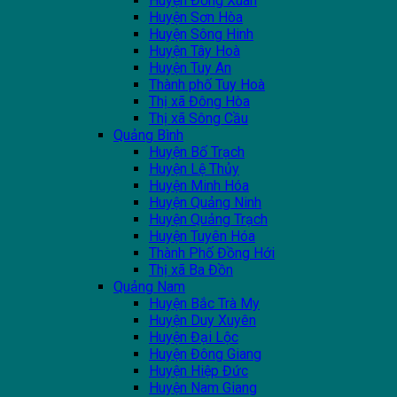
Huyện Đồng Xuân
Huyện Sơn Hòa
Huyện Sông Hinh
Huyện Tây Hoà
Huyện Tuy An
Thành phố Tuy Hoà
Thị xã Đông Hòa
Thị xã Sông Cầu
Quảng Bình
Huyện Bố Trạch
Huyện Lệ Thủy
Huyện Minh Hóa
Huyện Quảng Ninh
Huyện Quảng Trạch
Huyện Tuyên Hóa
Thành Phố Đồng Hới
Thị xã Ba Đồn
Quảng Nam
Huyện Bắc Trà My
Huyện Duy Xuyên
Huyện Đại Lộc
Huyện Đông Giang
Huyện Hiệp Đức
Huyện Nam Giang