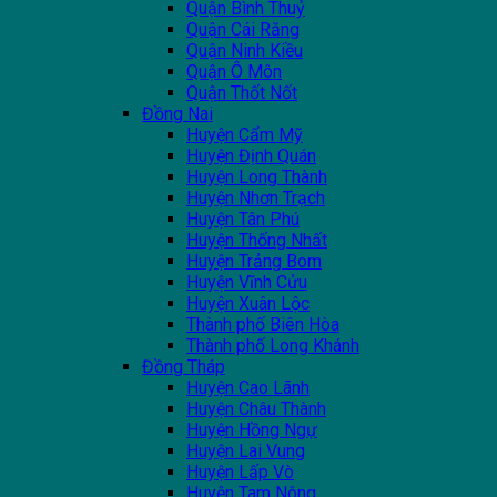
Quận Bình Thuỷ
Quận Cái Răng
Quận Ninh Kiều
Quận Ô Môn
Quận Thốt Nốt
Đồng Nai
Huyện Cẩm Mỹ
Huyện Định Quán
Huyện Long Thành
Huyện Nhơn Trạch
Huyện Tân Phú
Huyện Thống Nhất
Huyện Trảng Bom
Huyện Vĩnh Cửu
Huyện Xuân Lộc
Thành phố Biên Hòa
Thành phố Long Khánh
Đồng Tháp
Huyện Cao Lãnh
Huyện Châu Thành
Huyện Hồng Ngự
Huyện Lai Vung
Huyện Lấp Vò
Huyện Tam Nông