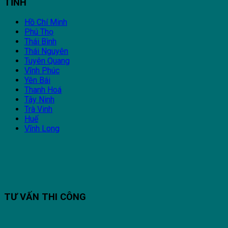
TỈNH
Hồ Chí Minh
Phú Thọ
Thái Bình
Thái Nguyên
Tuyên Quang
Vĩnh Phúc
Yên Bái
Thanh Hoá
Tây Ninh
Trà Vinh
Huế
Vĩnh Long
TƯ VẤN THI CÔNG