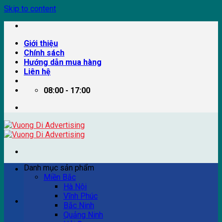
Skip to content
Giới thiệu
Chính sách
Hướng dẫn mua hàng
Liên hệ
08:00 - 17:00
Danh mục sản phẩm
Miền Bắc
Hà Nội
Vĩnh Phúc
Ví dụ: Billboard quảng cáo, pano quảng cáo, quảng cáo
Bắc Ninh
trên xe bus...
Quảng Ninh