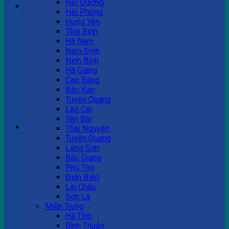
Hải Dương
Hải Phòng
Hưng Yên
Tư vấn bán hàng
Thái Bình
Hà Nam
0983 863 488
Nam Định
Ninh Bình
Hà Giang
Cao Bằng
Hotline hỗ trợ
Bắc Kạn
Tuyên Quang
0983 863 488
Lào Cai
Yên Bái
Giỏ hàng
Thái Nguyên
Tuyên Quang
Chưa có sản phẩm trong giỏ hàng.
Lạng Sơn
Bắc Giang
Phú Thọ
Điện Biên
Lai Châu
Sơn La
Miền Trung
Hà Tĩnh
Bình Thuận