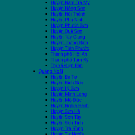
Huyện Nam Trà My
Huyện Nông Sơn
Huyện Núi Thành
Huyện Phú Ninh
Huyện Phước Sơn
Huyện Quế Sơn
Huyện Tây Giang
Huyện Thăng Bình
Huyện Tiên Phước
Thành phố Hội An
Thành phố Tam Kỳ
Thị xã Điện Bàn
Quảng Ngãi
Huyện Ba Tơ
Huyện Bình Sơn
Huyện Lý Sơn
Huyện Minh Long
Huyện Mộ Đức
Huyện Nghĩa Hành
Huyện Sơn Hà
Huyện Sơn Tây
Huyện Sơn Tịnh
Huyện Trà Bồng
Huyện Tư Nghĩa