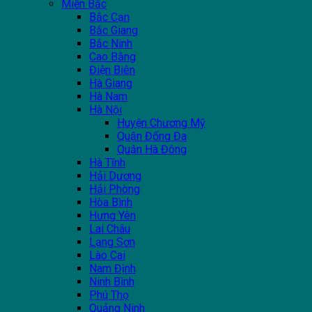
Miền Bắc
Bắc Cạn
Bắc Giang
Bắc Ninh
Cao Bằng
Điện Biên
Hà Giang
Hà Nam
Hà Nội
Huyện Chương Mỹ
Quận Đống Đa
Quận Hà Đông
Hà Tĩnh
Hải Dương
Hải Phòng
Hòa Bình
Hưng Yên
Lai Châu
Lạng Sơn
Lào Cai
Nam Định
Ninh Bình
Phú Thọ
Quảng Ninh