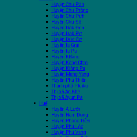
Huyện Chư Păh
Huyện Chư Prông
Huyện Chư Pưh
Huyện Chư Sê
Huyện Đăk Đoa
Huyện Đăk Pơ
Huyện Đức Cơ
Huyện Ia Grai
Huyện Ia Pa
Huyện KBang
Huyện Kông Chro
Huyện Krông Pa
Huyện Mang Yang
Huyện Phú Thiện
Thành phố Pleiku
Thị xã An Khê
Thị xã Ayun Pa
Huế
Huyện A Lưới
Huyện Nam Đông
Huyện Phong Điền
Huyện Phú Lộc
Huyện Phú Vang