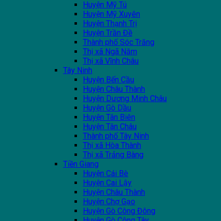
Huyện Mỹ Tú
Huyện Mỹ Xuyên
Huyện Thạnh Trị
Huyện Trần Đề
Thành phố Sóc Trăng
Thị xã Ngã Năm
Thị xã Vĩnh Châu
Tây Ninh
Huyện Bến Cầu
Huyện Châu Thành
Huyện Dương Minh Châu
Huyện Gò Dầu
Huyện Tân Biên
Huyện Tân Châu
Thành phố Tây Ninh
Thị xã Hòa Thành
Thị xã Trảng Bàng
Tiền Giang
Huyện Cái Bè
Huyện Cai Lậy
Huyện Châu Thành
Huyện Chợ Gạo
Huyện Gò Công Đông
Huyện Gò Công Tây