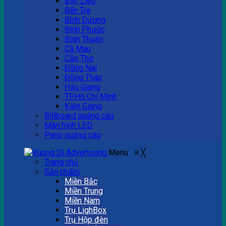
Bạc Liêu
Bến Tre
Bình Dương
Bình Phước
Bình Thuận
Cà Mau
Cần Thơ
Đồng Nai
Đồng Tháp
Hậu Giang
TP.Hồ Chí Minh
Kiên Giang
Billboard quảng cáo
Màn hình LED
Pano quảng cáo
Menu
≡
╳
Trang chủ
Sản phẩm
Miền Bắc
Miền Trung
Miền Nam
Trụ LighBox
Trụ Hộp đèn