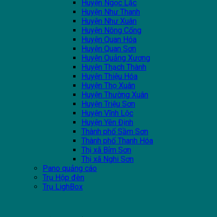
Huyện Ngọc Lặc
Huyện Như Thanh
Huyện Như Xuân
Huyện Nông Cống
Huyện Quan Hóa
Huyện Quan Sơn
Huyện Quảng Xương
Huyện Thạch Thành
Huyện Thiệu Hóa
Huyện Thọ Xuân
Huyện Thường Xuân
Huyện Triệu Sơn
Huyện Vĩnh Lộc
Huyện Yên Định
Thành phố Sầm Sơn
Thành phố Thanh Hóa
Thị xã Bỉm Sơn
Thị xã Nghi Sơn
Pano quảng cáo
Trụ Hộp đèn
Trụ LighBox