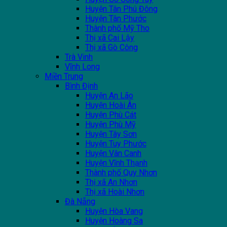
Huyện Tân Phú Đông
Huyện Tân Phước
Thành phố Mỹ Tho
Thị xã Cai Lậy
Thị xã Gò Công
Trà Vinh
Vĩnh Long
Miền Trung
Bình Định
Huyện An Lão
Huyện Hoài Ân
Huyện Phù Cát
Huyện Phù Mỹ
Huyện Tây Sơn
Huyện Tuy Phước
Huyện Vân Canh
Huyện Vĩnh Thạnh
Thành phố Quy Nhơn
Thị xã An Nhơn
Thị xã Hoài Nhơn
Đà Nẵng
Huyện Hòa Vang
Huyện Hoàng Sa