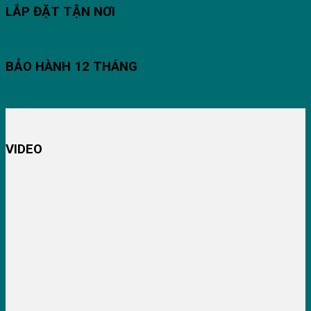
LẮP ĐẶT TẬN NƠI
BẢO HÀNH 12 THÁNG
VIDEO