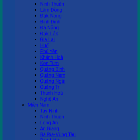
Ninh Thuận
Lâm Đồng
Đắk Nông
Bình Định
Đà Nẵng
Đắk Lắk
Gia Lai
Huế
Phú Yên
Khánh Hoà
Kon Tum
Quảng Bình
Quảng Nam
Quảng Ngãi
Quảng Trị
Thanh Hoá
Nghệ An
Miền Nam
Tây Ninh
Ninh Thuận
Long An
An Giang
Bà Rịa-Vũng Tàu