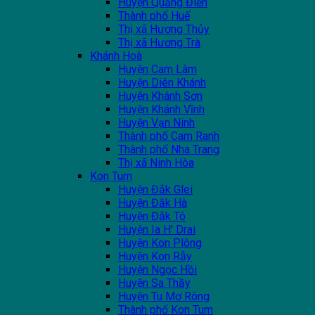
Huyện Quảng Điền
Thành phố Huế
Thị xã Hương Thủy
Thị xã Hương Trà
Khánh Hoà
Huyện Cam Lâm
Huyện Diên Khánh
Huyện Khánh Sơn
Huyện Khánh Vĩnh
Huyện Vạn Ninh
Thành phố Cam Ranh
Thành phố Nha Trang
Thị xã Ninh Hòa
Kon Tum
Huyện Đắk Glei
Huyện Đắk Hà
Huyện Đắk Tô
Huyện Ia H' Drai
Huyện Kon Plông
Huyện Kon Rẫy
Huyện Ngọc Hồi
Huyện Sa Thầy
Huyện Tu Mơ Rông
Thành phố Kon Tum