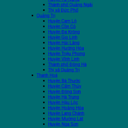
Thành phố Quảng Ngãi
Thị xã Đức Phổ
Quảng Trị
Huyện Cam Lộ
Huyện Cồn Cỏ
Huyện Đa Krông
Huyện Gio Linh
Huyện Hải Lăng
Huyện Hướng Hóa
Huyện Triệu Phong
Huyện Vĩnh Linh
Thành phố Đông Hà
Thị xã Quảng Trị
Thanh Hoá
Huyện Bá Thước
Huyện Cẩm Thủy
Huyện Đông Sơn
Huyện Hà Trung
Huyện Hậu Lộc
Huyện Hoằng Hóa
Huyện Lang Chánh
Huyện Mường Lát
Huyện Nga Sơn