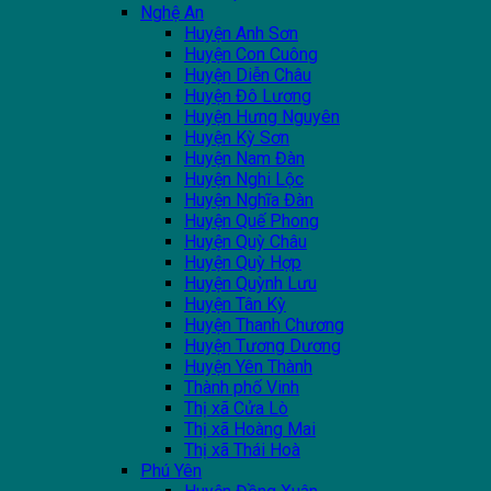
Nghệ An
Huyện Anh Sơn
Huyện Con Cuông
Huyện Diễn Châu
Huyện Đô Lương
Huyện Hưng Nguyên
Huyện Kỳ Sơn
Huyện Nam Đàn
Huyện Nghi Lộc
Huyện Nghĩa Đàn
Huyện Quế Phong
Huyện Quỳ Châu
Huyện Quỳ Hợp
Huyện Quỳnh Lưu
Huyện Tân Kỳ
Huyện Thanh Chương
Huyện Tương Dương
Huyện Yên Thành
Thành phố Vinh
Thị xã Cửa Lò
Thị xã Hoàng Mai
Thị xã Thái Hoà
Phú Yên