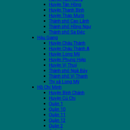
Huyện Tân Hồng
Huyện Thanh Bình
Huyện Tháp Mười
Thành phố Cao Lãnh
Thành phố Hồng Ngự
Thành phố Sa Đéc
Hậu Giang
Huyện Châu Thành
Huyện Châu Thành A
Huyện Long Mỹ
Huyện Phụng Hiệp
Huyện Vị Thuỷ
Thành phố Ngã Bảy
Thành phố Vị Thanh
Thị xã Long Mỹ
Hồ Chí Minh
Huyện Bình Chánh
Huyện Củ Chi
Quận 1
Quận 10
Quận 11
Quận 12
Quận 2