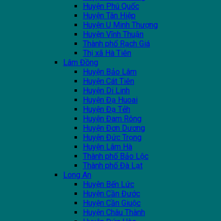
Huyện Phú Quốc
Huyện Tân Hiệp
Huyện U Minh Thượng
Huyện Vĩnh Thuận
Thành phổ Rạch Giá
Thị xã Hà Tiên
Lâm Đồng
Huyện Bảo Lâm
Huyện Cát Tiên
Huyện Di Linh
Huyện Đạ Huoai
Huyện Đạ Tẻh
Huyện Đam Rông
Huyện Đơn Dương
Huyện Đức Trọng
Huyện Lâm Hà
Thành phố Bảo Lộc
Thành phố Đà Lạt
Long An
Huyện Bến Lức
Huyện Cần Đước
Huyện Cần Giuộc
Huyện Châu Thành