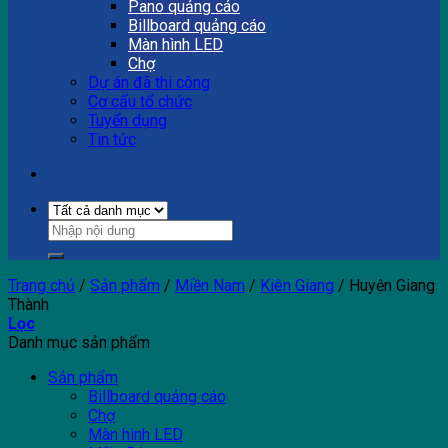
Pano quảng cáo
Billboard quảng cáo
Màn hình LED
Chợ
Dự án đã thi công
Cơ cấu tổ chức
Tuyển dụng
Tin tức
Trang chủ
/
Sản phẩm
/
Miền Nam
/
Kiên Giang
/
Huyện Giang
Thành
Lọc
Danh mục sản phẩm
Sản phẩm
Billboard quảng cáo
Chợ
Màn hình LED