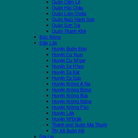
Quận Cẩm Lệ
Quận Hải Châu
Quận Liên Chiểu
Quận Ngũ Hành Sơn
Quận Sơn Trà
Quận Thanh Khê
Đắc Nông
Đắk Lắk
Huyện Buôn Đôn
Huyện Cư Kuin
Huyện Cư M'gar
Huyện Ea H'leo
Huyện Ea Kar
Huyện Ea Súp
Huyện Krông A Na
Huyện Krông Bông
Huyện Krông Búk
Huyện Krông Năng
Huyện Krông Pắc
Huyện Lắk
Huyện M'Đrắk
Thành phố Buôn Ma Thuột
Thị Xã Buôn Hồ
Gia Lai