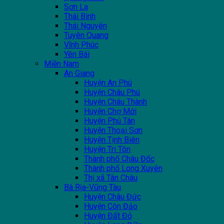
Sơn La
Thái Bình
Thái Nguyên
Tuyên Quang
Vĩnh Phúc
Yên Bái
Miền Nam
An Giang
Huyện An Phú
Huyện Châu Phú
Huyện Châu Thành
Huyện Chợ Mới
Huyện Phú Tân
Huyện Thoại Sơn
Huyện Tịnh Biên
Huyện Tri Tôn
Thành phố Châu Đốc
Thành phố Long Xuyên
Thị xã Tân Châu
Bà Rịa-Vũng Tàu
Huyện Châu Đức
Huyện Côn Đảo
Huyện Đất Đỏ