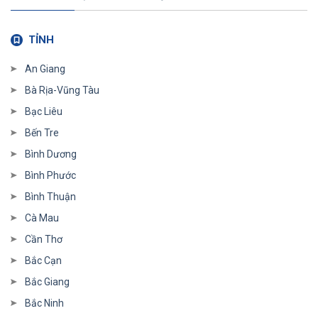
TỈNH
An Giang
Bà Rịa-Vũng Tàu
Bạc Liêu
Bến Tre
Bình Dương
Bình Phước
Bình Thuận
Cà Mau
Cần Thơ
Bắc Cạn
Bắc Giang
Bắc Ninh