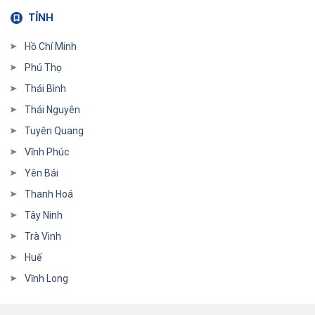
TỈNH
Hồ Chí Minh
Phú Thọ
Thái Bình
Thái Nguyên
Tuyên Quang
Vĩnh Phúc
Yên Bái
Thanh Hoá
Tây Ninh
Trà Vinh
Huế
Vĩnh Long