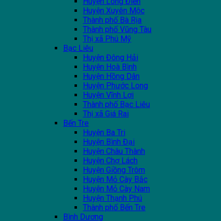
Huyện Long Điền
Huyện Xuyên Mộc
Thành phố Bà Rịa
Thành phố Vũng Tàu
Thị xã Phú Mỹ
Bạc Liêu
Huyện Đông Hải
Huyện Hoà Bình
Huyện Hồng Dân
Huyện Phước Long
Huyện Vĩnh Lợi
Thành phố Bạc Liêu
Thị xã Giá Rai
Bến Tre
Huyện Ba Tri
Huyện Bình Đại
Huyện Châu Thành
Huyện Chợ Lách
Huyện Giồng Trôm
Huyện Mỏ Cày Bắc
Huyện Mỏ Cày Nam
Huyện Thạnh Phú
Thành phố Bến Tre
Bình Dương