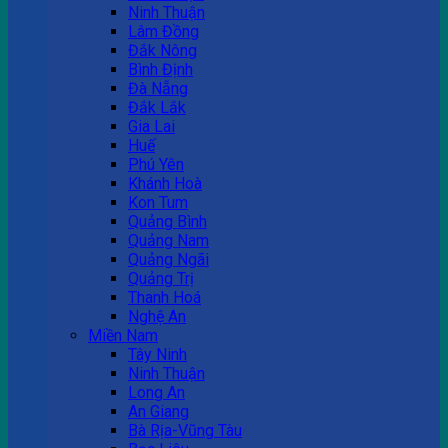
Ninh Thuận
Lâm Đồng
Đắk Nông
Bình Định
Đà Nẵng
Đắk Lắk
Gia Lai
Huế
Phú Yên
Khánh Hoà
Kon Tum
Quảng Bình
Quảng Nam
Quảng Ngãi
Quảng Trị
Thanh Hoá
Nghệ An
Miền Nam
Tây Ninh
Ninh Thuận
Long An
An Giang
Bà Rịa-Vũng Tàu