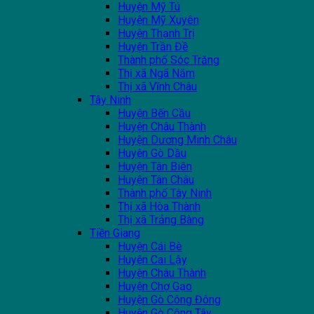
Huyện Mỹ Tú
Huyện Mỹ Xuyên
Huyện Thạnh Trị
Huyện Trần Đề
Thành phố Sóc Trăng
Thị xã Ngã Năm
Thị xã Vĩnh Châu
Tây Ninh
Huyện Bến Cầu
Huyện Châu Thành
Huyện Dương Minh Châu
Huyện Gò Dầu
Huyện Tân Biên
Huyện Tân Châu
Thành phố Tây Ninh
Thị xã Hòa Thành
Thị xã Trảng Bàng
Tiền Giang
Huyện Cái Bè
Huyện Cai Lậy
Huyện Châu Thành
Huyện Chợ Gạo
Huyện Gò Công Đông
Huyện Gò Công Tây