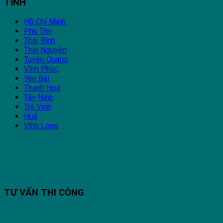
TỈNH
Hồ Chí Minh
Phú Thọ
Thái Bình
Thái Nguyên
Tuyên Quang
Vĩnh Phúc
Yên Bái
Thanh Hoá
Tây Ninh
Trà Vinh
Huế
Vĩnh Long
TƯ VẤN THI CÔNG