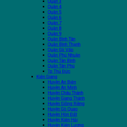
Quận 3
Quận 4
Quận 5
Quận 6
Quận 7
Quận 8
Quận 9
Quận Bình Tân
Quận Bình Thạnh
Quận Gò Vấp
Quận Phú Nhuận
Quận Tân Bình
Quận Tân Phú
Tp Thủ Đức
Kiên Giang
Huyện An Biên
Huyện An Minh
Huyện Châu Thành
Huyện Giang Thành
Huyện Giồng Riềng
Huyện Gò Quao
Huyện Hòn Đất
Huyện Kiên Hải
Huyện Kiên Lương