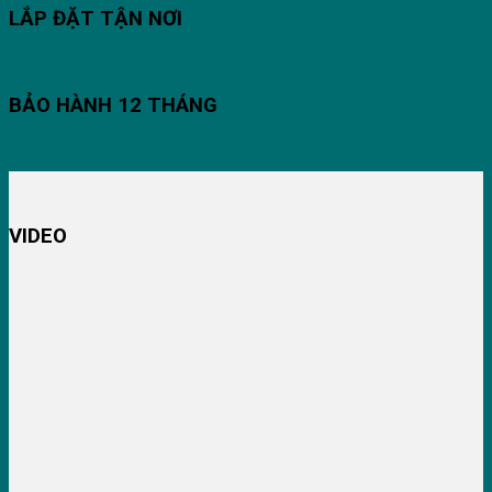
LẮP ĐẶT TẬN NƠI
BẢO HÀNH 12 THÁNG
VIDEO