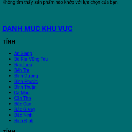
Không tìm thấy sản phẩm nào khớp với lựa chọn của bạn.
DANH MỤC KHU VỰC
TỈNH
An Giang
Bà Rịa-Vũng Tàu
Bạc Liêu
Bến Tre
Bình Dương
Bình Phước
Bình Thuận
Cà Mau
Cần Thơ
Bắc Cạn
Bắc Giang
Bắc Ninh
Bình Định