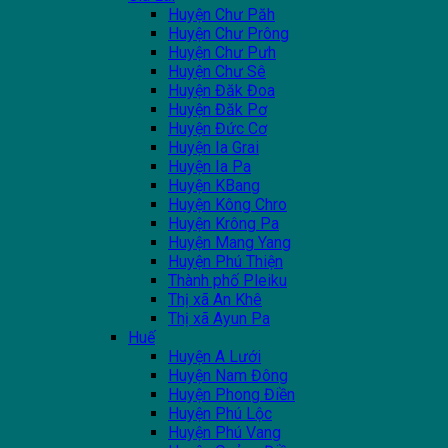
Huyện Chư Păh
Huyện Chư Prông
Huyện Chư Pưh
Huyện Chư Sê
Huyện Đăk Đoa
Huyện Đăk Pơ
Huyện Đức Cơ
Huyện Ia Grai
Huyện Ia Pa
Huyện KBang
Huyện Kông Chro
Huyện Krông Pa
Huyện Mang Yang
Huyện Phú Thiện
Thành phố Pleiku
Thị xã An Khê
Thị xã Ayun Pa
Huế
Huyện A Lưới
Huyện Nam Đông
Huyện Phong Điền
Huyện Phú Lộc
Huyện Phú Vang