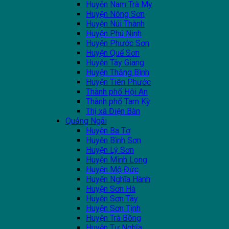
Huyện Nam Trà My
Huyện Nông Sơn
Huyện Núi Thành
Huyện Phú Ninh
Huyện Phước Sơn
Huyện Quế Sơn
Huyện Tây Giang
Huyện Thăng Bình
Huyện Tiên Phước
Thành phố Hội An
Thành phố Tam Kỳ
Thị xã Điện Bàn
Quảng Ngãi
Huyện Ba Tơ
Huyện Bình Sơn
Huyện Lý Sơn
Huyện Minh Long
Huyện Mộ Đức
Huyện Nghĩa Hành
Huyện Sơn Hà
Huyện Sơn Tây
Huyện Sơn Tịnh
Huyện Trà Bồng
Huyện Tư Nghĩa