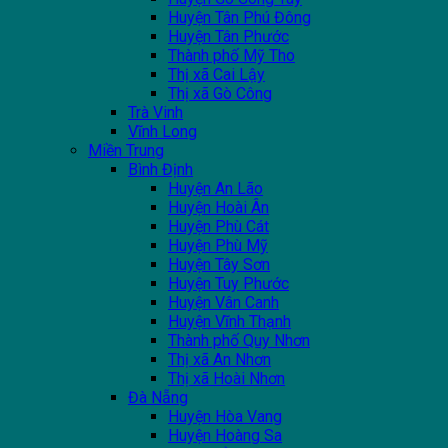
Huyện Tân Phú Đông
Huyện Tân Phước
Thành phố Mỹ Tho
Thị xã Cai Lậy
Thị xã Gò Công
Trà Vinh
Vĩnh Long
Miền Trung
Bình Định
Huyện An Lão
Huyện Hoài Ân
Huyện Phù Cát
Huyện Phù Mỹ
Huyện Tây Sơn
Huyện Tuy Phước
Huyện Vân Canh
Huyện Vĩnh Thạnh
Thành phố Quy Nhơn
Thị xã An Nhơn
Thị xã Hoài Nhơn
Đà Nẵng
Huyện Hòa Vang
Huyện Hoàng Sa