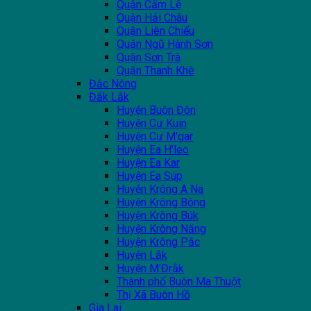
Quận Cẩm Lệ
Quận Hải Châu
Quận Liên Chiểu
Quận Ngũ Hành Sơn
Quận Sơn Trà
Quận Thanh Khê
Đắc Nông
Đắk Lắk
Huyện Buôn Đôn
Huyện Cư Kuin
Huyện Cư M'gar
Huyện Ea H'leo
Huyện Ea Kar
Huyện Ea Súp
Huyện Krông A Na
Huyện Krông Bông
Huyện Krông Búk
Huyện Krông Năng
Huyện Krông Pắc
Huyện Lắk
Huyện M'Đrắk
Thành phố Buôn Ma Thuột
Thị Xã Buôn Hồ
Gia Lai