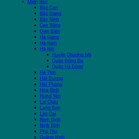
Miền Bắc
Bắc Cạn
Bắc Giang
Bắc Ninh
Cao Bằng
Điện Biên
Hà Giang
Hà Nam
Hà Nội
Huyện Chương Mỹ
Quận Đống Đa
Quận Hà Đông
Hà Tĩnh
Hải Dương
Hải Phòng
Hòa Bình
Hưng Yên
Lai Châu
Lạng Sơn
Lào Cai
Nam Định
Ninh Bình
Phú Thọ
Quảng Ninh