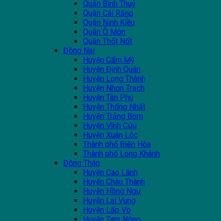
Quận Bình Thuỷ
Quận Cái Răng
Quận Ninh Kiều
Quận Ô Môn
Quận Thốt Nốt
Đồng Nai
Huyện Cẩm Mỹ
Huyện Định Quán
Huyện Long Thành
Huyện Nhơn Trạch
Huyện Tân Phú
Huyện Thống Nhất
Huyện Trảng Bom
Huyện Vĩnh Cửu
Huyện Xuân Lộc
Thành phố Biên Hòa
Thành phố Long Khánh
Đồng Tháp
Huyện Cao Lãnh
Huyện Châu Thành
Huyện Hồng Ngự
Huyện Lai Vung
Huyện Lấp Vò
Huyện Tam Nông