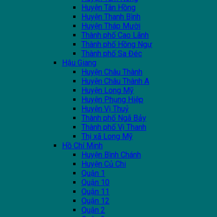
Huyện Tân Hồng
Huyện Thanh Bình
Huyện Tháp Mười
Thành phố Cao Lãnh
Thành phố Hồng Ngự
Thành phố Sa Đéc
Hậu Giang
Huyện Châu Thành
Huyện Châu Thành A
Huyện Long Mỹ
Huyện Phụng Hiệp
Huyện Vị Thuỷ
Thành phố Ngã Bảy
Thành phố Vị Thanh
Thị xã Long Mỹ
Hồ Chí Minh
Huyện Bình Chánh
Huyện Củ Chi
Quận 1
Quận 10
Quận 11
Quận 12
Quận 2