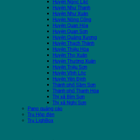
Huyện Ngọc Lặc
Huyện Như Thanh
Huyện Như Xuân
Huyện Nông Cống
Huyện Quan Hóa
Huyện Quan Sơn
Huyện Quảng Xương
Huyện Thạch Thành
Huyện Thiệu Hóa
Huyện Thọ Xuân
Huyện Thường Xuân
Huyện Triệu Sơn
Huyện Vĩnh Lộc
Huyện Yên Định
Thành phố Sầm Sơn
Thành phố Thanh Hóa
Thị xã Bỉm Sơn
Thị xã Nghi Sơn
Pano quảng cáo
Trụ Hộp đèn
Trụ LighBox