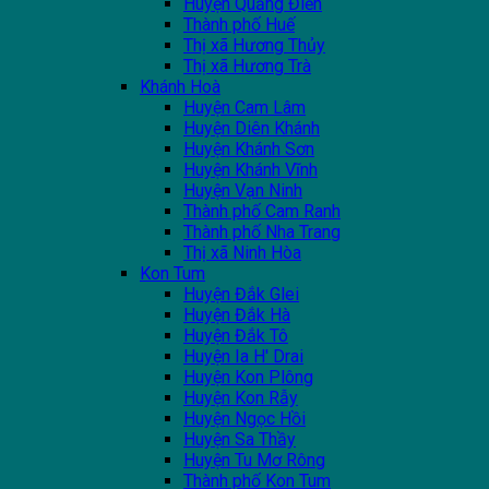
Huyện Quảng Điền
Thành phố Huế
Thị xã Hương Thủy
Thị xã Hương Trà
Khánh Hoà
Huyện Cam Lâm
Huyện Diên Khánh
Huyện Khánh Sơn
Huyện Khánh Vĩnh
Huyện Vạn Ninh
Thành phố Cam Ranh
Thành phố Nha Trang
Thị xã Ninh Hòa
Kon Tum
Huyện Đắk Glei
Huyện Đắk Hà
Huyện Đắk Tô
Huyện Ia H' Drai
Huyện Kon Plông
Huyện Kon Rẫy
Huyện Ngọc Hồi
Huyện Sa Thầy
Huyện Tu Mơ Rông
Thành phố Kon Tum