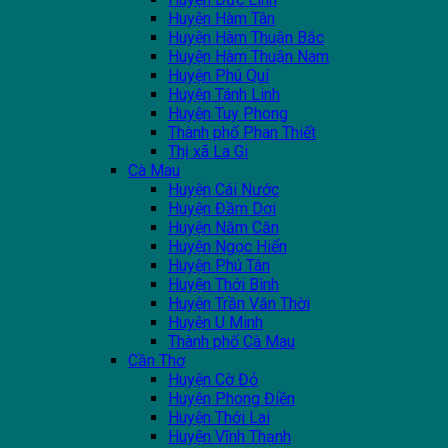
Huyện Hàm Tân
Huyện Hàm Thuận Bắc
Huyện Hàm Thuận Nam
Huyện Phú Quí
Huyện Tánh Linh
Huyện Tuy Phong
Thành phố Phan Thiết
Thị xã La Gi
Cà Mau
Huyện Cái Nước
Huyện Đầm Dơi
Huyện Năm Căn
Huyện Ngọc Hiển
Huyện Phú Tân
Huyện Thới Bình
Huyện Trần Văn Thời
Huyện U Minh
Thành phố Cà Mau
Cần Thơ
Huyện Cờ Đỏ
Huyện Phong Điền
Huyện Thới Lai
Huyện Vĩnh Thạnh