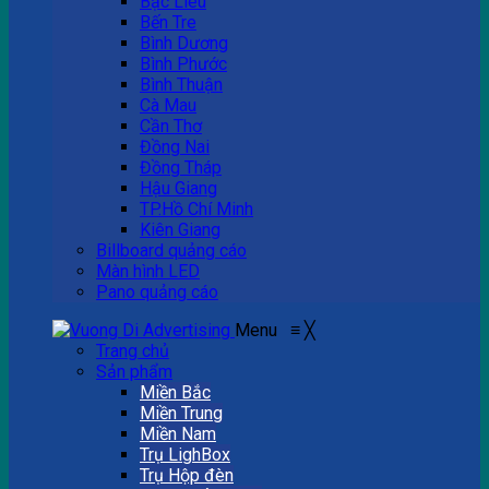
Bạc Liêu
Bến Tre
Bình Dương
Bình Phước
Bình Thuận
Cà Mau
Cần Thơ
Đồng Nai
Đồng Tháp
Hậu Giang
TP.Hồ Chí Minh
Kiên Giang
Billboard quảng cáo
Màn hình LED
Pano quảng cáo
Menu
≡
╳
Trang chủ
Sản phẩm
Miền Bắc
Miền Trung
Miền Nam
Trụ LighBox
Trụ Hộp đèn