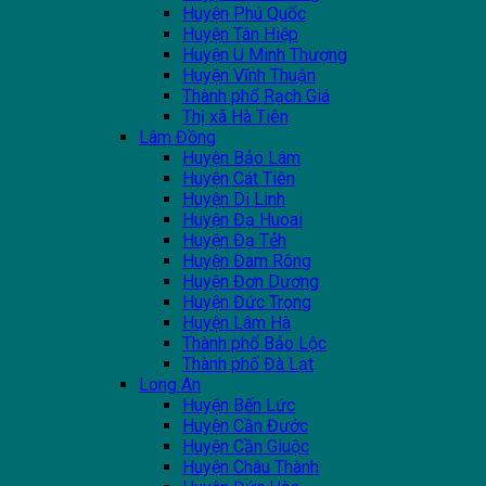
Huyện Phú Quốc
Huyện Tân Hiệp
Huyện U Minh Thượng
Huyện Vĩnh Thuận
Thành phổ Rạch Giá
Thị xã Hà Tiên
Lâm Đồng
Huyện Bảo Lâm
Huyện Cát Tiên
Huyện Di Linh
Huyện Đạ Huoai
Huyện Đạ Tẻh
Huyện Đam Rông
Huyện Đơn Dương
Huyện Đức Trọng
Huyện Lâm Hà
Thành phố Bảo Lộc
Thành phố Đà Lạt
Long An
Huyện Bến Lức
Huyện Cần Đước
Huyện Cần Giuộc
Huyện Châu Thành