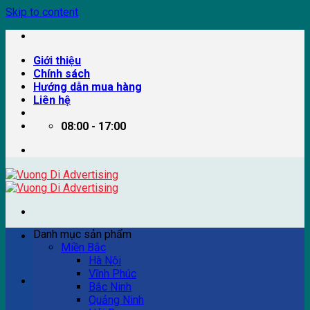
Skip to content
Giới thiệu
Chính sách
Hướng dẫn mua hàng
Liên hệ
08:00 - 17:00
Danh mục sản phẩm
Miền Bắc
Hà Nội
Vĩnh Phúc
Ví dụ: Billboard quảng cáo, pano quảng cáo, quảng cáo
Bắc Ninh
trên xe bus...
Quảng Ninh