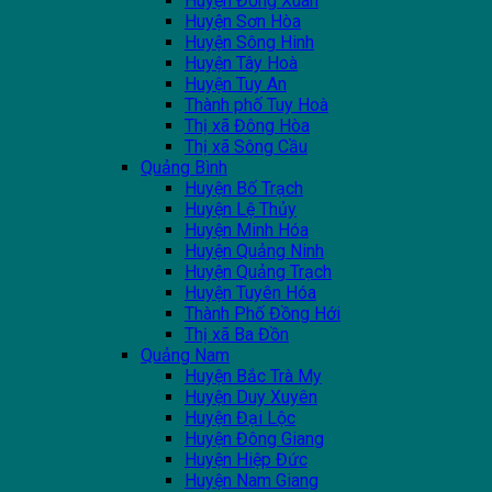
Huyện Đồng Xuân
Huyện Sơn Hòa
Huyện Sông Hinh
Huyện Tây Hoà
Huyện Tuy An
Thành phố Tuy Hoà
Thị xã Đông Hòa
Thị xã Sông Cầu
Quảng Bình
Huyện Bố Trạch
Huyện Lệ Thủy
Huyện Minh Hóa
Huyện Quảng Ninh
Huyện Quảng Trạch
Huyện Tuyên Hóa
Thành Phố Đồng Hới
Thị xã Ba Đồn
Quảng Nam
Huyện Bắc Trà My
Huyện Duy Xuyên
Huyện Đại Lộc
Huyện Đông Giang
Huyện Hiệp Đức
Huyện Nam Giang