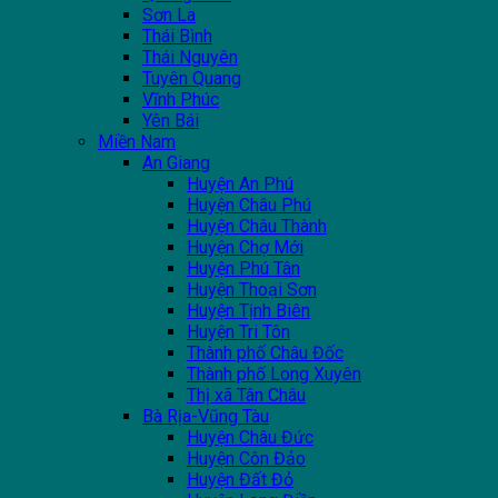
Sơn La
Thái Bình
Thái Nguyên
Tuyên Quang
Vĩnh Phúc
Yên Bái
Miền Nam
An Giang
Huyện An Phú
Huyện Châu Phú
Huyện Châu Thành
Huyện Chợ Mới
Huyện Phú Tân
Huyện Thoại Sơn
Huyện Tịnh Biên
Huyện Tri Tôn
Thành phố Châu Đốc
Thành phố Long Xuyên
Thị xã Tân Châu
Bà Rịa-Vũng Tàu
Huyện Châu Đức
Huyện Côn Đảo
Huyện Đất Đỏ