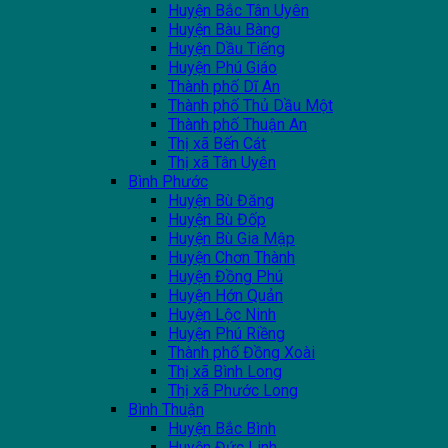
Huyện Bắc Tân Uyên
Huyện Bàu Bàng
Huyện Dầu Tiếng
Huyện Phú Giáo
Thành phố Dĩ An
Thành phố Thủ Dầu Một
Thành phố Thuận An
Thị xã Bến Cát
Thị xã Tân Uyên
Bình Phước
Huyện Bù Đăng
Huyện Bù Đốp
Huyện Bù Gia Mập
Huyện Chơn Thành
Huyện Đồng Phú
Huyện Hớn Quản
Huyện Lộc Ninh
Huyện Phú Riềng
Thành phố Đồng Xoài
Thị xã Bình Long
Thị xã Phước Long
Bình Thuận
Huyện Bắc Bình
Huyện Đức Linh