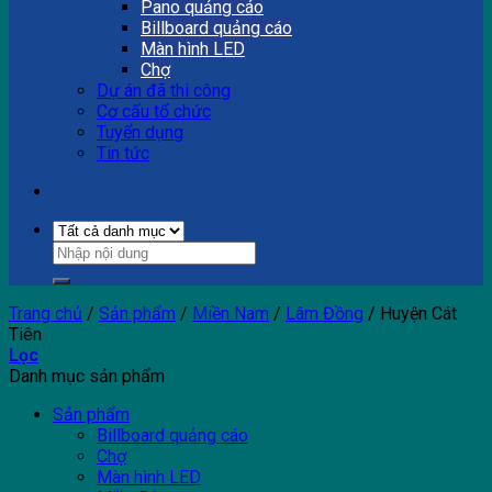
Pano quảng cáo
Billboard quảng cáo
Màn hình LED
Chợ
Dự án đã thi công
Cơ cấu tổ chức
Tuyển dụng
Tin tức
Trang chủ
/
Sản phẩm
/
Miền Nam
/
Lâm Đồng
/
Huyện Cát
Tiên
Lọc
Danh mục sản phẩm
Sản phẩm
Billboard quảng cáo
Chợ
Màn hình LED