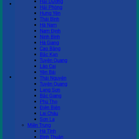
Hải Dương
Hải Phòng
Hưng Yên
Tư vấn bán hàng
Thái Bình
Hà Nam
0983 863 488
Nam Định
Ninh Bình
Hà Giang
Cao Bằng
Hotline hỗ trợ
Bắc Kạn
Tuyên Quang
0983 863 488
Lào Cai
Yên Bái
Giỏ hàng
Thái Nguyên
Tuyên Quang
Chưa có sản phẩm trong giỏ hàng.
Lạng Sơn
Bắc Giang
Phú Thọ
Điện Biên
Lai Châu
Sơn La
Miền Trung
Hà Tĩnh
Bình Thuận