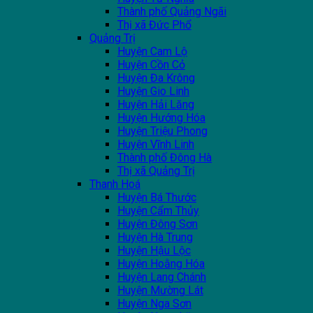
Thành phố Quảng Ngãi
Thị xã Đức Phổ
Quảng Trị
Huyện Cam Lộ
Huyện Cồn Cỏ
Huyện Đa Krông
Huyện Gio Linh
Huyện Hải Lăng
Huyện Hướng Hóa
Huyện Triệu Phong
Huyện Vĩnh Linh
Thành phố Đông Hà
Thị xã Quảng Trị
Thanh Hoá
Huyện Bá Thước
Huyện Cẩm Thủy
Huyện Đông Sơn
Huyện Hà Trung
Huyện Hậu Lộc
Huyện Hoằng Hóa
Huyện Lang Chánh
Huyện Mường Lát
Huyện Nga Sơn