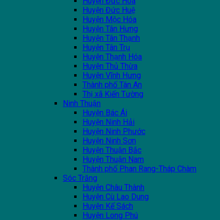
Huyện Đức Hòa
Huyện Đức Huệ
Huyện Mộc Hóa
Huyện Tân Hưng
Huyện Tân Thạnh
Huyện Tân Trụ
Huyện Thạnh Hóa
Huyện Thủ Thừa
Huyện Vĩnh Hưng
Thành phố Tân An
Thị xã Kiến Tường
Ninh Thuận
Huyện Bác Ái
Huyện Ninh Hải
Huyện Ninh Phước
Huyện Ninh Sơn
Huyện Thuận Bắc
Huyện Thuận Nam
Thành phố Phan Rang-Tháp Chàm
Sóc Trăng
Huyện Châu Thành
Huyện Cù Lao Dung
Huyện Kế Sách
Huyện Long Phú