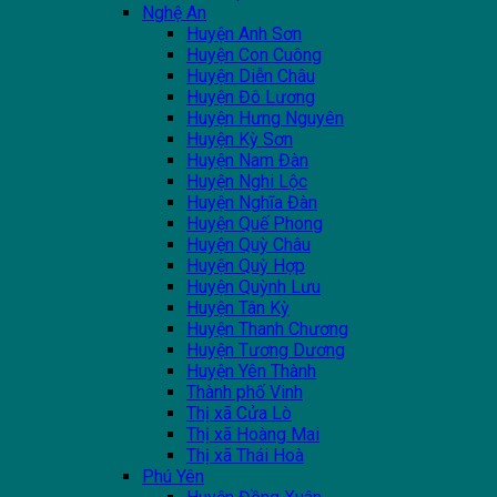
Nghệ An
Huyện Anh Sơn
Huyện Con Cuông
Huyện Diễn Châu
Huyện Đô Lương
Huyện Hưng Nguyên
Huyện Kỳ Sơn
Huyện Nam Đàn
Huyện Nghi Lộc
Huyện Nghĩa Đàn
Huyện Quế Phong
Huyện Quỳ Châu
Huyện Quỳ Hợp
Huyện Quỳnh Lưu
Huyện Tân Kỳ
Huyện Thanh Chương
Huyện Tương Dương
Huyện Yên Thành
Thành phố Vinh
Thị xã Cửa Lò
Thị xã Hoàng Mai
Thị xã Thái Hoà
Phú Yên