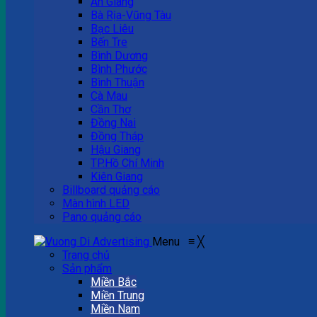
An Giang
Bà Rịa-Vũng Tàu
Bạc Liêu
Bến Tre
Bình Dương
Bình Phước
Bình Thuận
Cà Mau
Cần Thơ
Đồng Nai
Đồng Tháp
Hậu Giang
TP.Hồ Chí Minh
Kiên Giang
Billboard quảng cáo
Màn hình LED
Pano quảng cáo
Menu
≡
╳
Trang chủ
Sản phẩm
Miền Bắc
Miền Trung
Miền Nam