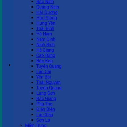
Bắc Ninh
Quảng Ninh
Tư vấn bán hàng
Hải Dương
Hải Phòng
0983 863 488
Hưng Yên
Thái Bình
Hà Nam
Nam Định
Hotline hỗ trợ
Ninh Bình
Hà Giang
0983 863 488
Cao Bằng
Bắc Kạn
Giỏ hàng
Tuyên Quang
Lào Cai
Chưa có sản phẩm trong giỏ hàng.
Yên Bái
Thái Nguyên
Tuyên Quang
Lạng Sơn
Bắc Giang
Phú Thọ
Điện Biên
Lai Châu
Sơn La
Miền Trung