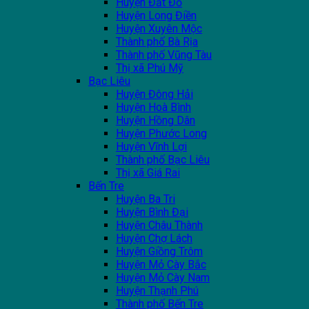
Huyện Đất Đỏ
Huyện Long Điền
Huyện Xuyên Mộc
Thành phố Bà Rịa
Thành phố Vũng Tàu
Thị xã Phú Mỹ
Bạc Liêu
Huyện Đông Hải
Huyện Hoà Bình
Huyện Hồng Dân
Huyện Phước Long
Huyện Vĩnh Lợi
Thành phố Bạc Liêu
Thị xã Giá Rai
Bến Tre
Huyện Ba Tri
Huyện Bình Đại
Huyện Châu Thành
Huyện Chợ Lách
Huyện Giồng Trôm
Huyện Mỏ Cày Bắc
Huyện Mỏ Cày Nam
Huyện Thạnh Phú
Thành phố Bến Tre