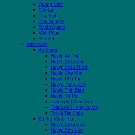
Quảng Ninh
Sơn La
Thái Bình
Thái Nguyên
Tuyên Quang
Vĩnh Phúc
Yên Bái
Miền Nam
An Giang
Huyện An Phú
Huyện Châu Phú
Huyện Châu Thành
Huyện Chợ Mới
Huyện Phú Tân
Huyện Thoại Sơn
Huyện Tịnh Biên
Huyện Tri Tôn
Thành phố Châu Đốc
Thành phố Long Xuyên
Thị xã Tân Châu
Bà Rịa-Vũng Tàu
Huyện Châu Đức
Huyện Côn Đảo