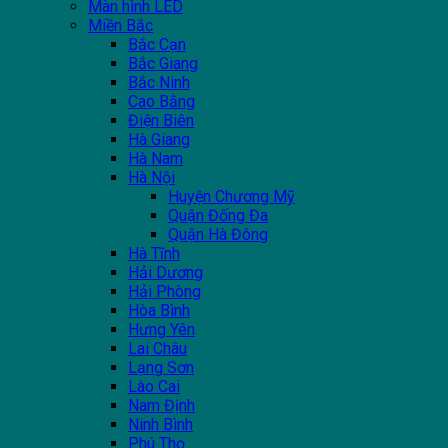
Màn hình LED
Miền Bắc
Bắc Cạn
Bắc Giang
Bắc Ninh
Cao Bằng
Điện Biên
Hà Giang
Hà Nam
Hà Nội
Huyện Chương Mỹ
Quận Đống Đa
Quận Hà Đông
Hà Tĩnh
Hải Dương
Hải Phòng
Hòa Bình
Hưng Yên
Lai Châu
Lạng Sơn
Lào Cai
Nam Định
Ninh Bình
Phú Thọ