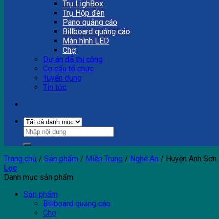
Trụ LighBox
Trụ Hộp đèn
Pano quảng cáo
Billboard quảng cáo
Màn hình LED
Chợ
Dự án đã thi công
Cơ cấu tổ chức
Tuyển dụng
Tin tức
Trang chủ
/
Sản phẩm
/
Miền Trung
/
Nghệ An
/
Huyện Anh Sơn
Lọc
Danh mục sản phẩm
Sản phẩm
Billboard quảng cáo
Chợ