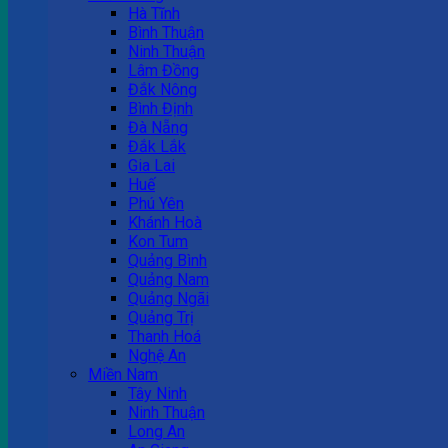
Hà Tĩnh
Bình Thuận
Ninh Thuận
Lâm Đồng
Đắk Nông
Bình Định
Đà Nẵng
Đắk Lắk
Gia Lai
Huế
Phú Yên
Khánh Hoà
Kon Tum
Quảng Bình
Quảng Nam
Quảng Ngãi
Quảng Trị
Thanh Hoá
Nghệ An
Miền Nam
Tây Ninh
Ninh Thuận
Long An