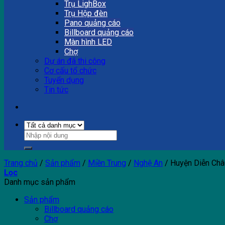
Trụ LighBox
Trụ Hộp đèn
Pano quảng cáo
Billboard quảng cáo
Màn hình LED
Chợ
Dự án đã thi công
Cơ cấu tổ chức
Tuyển dụng
Tin tức
Trang chủ
/
Sản phẩm
/
Miền Trung
/
Nghệ An
/
Huyện Diễn Châ
Lọc
Danh mục sản phẩm
Sản phẩm
Billboard quảng cáo
Chợ