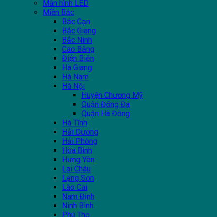
Màn hình LED
Miền Bắc
Bắc Cạn
Bắc Giang
Bắc Ninh
Cao Bằng
Điện Biên
Hà Giang
Hà Nam
Hà Nội
Huyện Chương Mỹ
Quận Đống Đa
Quận Hà Đông
Hà Tĩnh
Hải Dương
Hải Phòng
Hòa Bình
Hưng Yên
Lai Châu
Lạng Sơn
Lào Cai
Nam Định
Ninh Bình
Phú Thọ