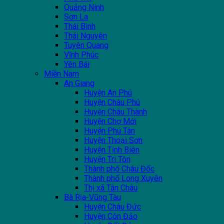
Quảng Ninh
Sơn La
Thái Bình
Thái Nguyên
Tuyên Quang
Vĩnh Phúc
Yên Bái
Miền Nam
An Giang
Huyện An Phú
Huyện Châu Phú
Huyện Châu Thành
Huyện Chợ Mới
Huyện Phú Tân
Huyện Thoại Sơn
Huyện Tịnh Biên
Huyện Tri Tôn
Thành phố Châu Đốc
Thành phố Long Xuyên
Thị xã Tân Châu
Bà Rịa-Vũng Tàu
Huyện Châu Đức
Huyện Côn Đảo