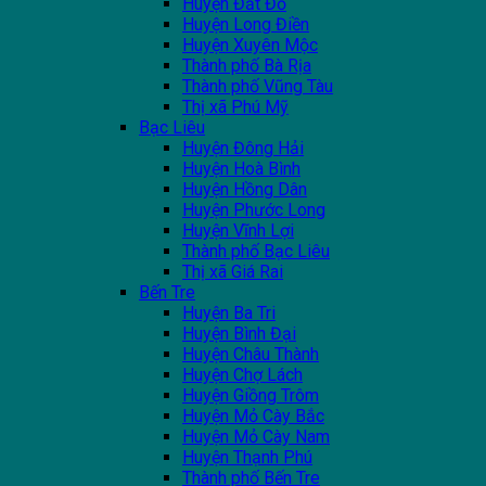
Huyện Đất Đỏ
Huyện Long Điền
Huyện Xuyên Mộc
Thành phố Bà Rịa
Thành phố Vũng Tàu
Thị xã Phú Mỹ
Bạc Liêu
Huyện Đông Hải
Huyện Hoà Bình
Huyện Hồng Dân
Huyện Phước Long
Huyện Vĩnh Lợi
Thành phố Bạc Liêu
Thị xã Giá Rai
Bến Tre
Huyện Ba Tri
Huyện Bình Đại
Huyện Châu Thành
Huyện Chợ Lách
Huyện Giồng Trôm
Huyện Mỏ Cày Bắc
Huyện Mỏ Cày Nam
Huyện Thạnh Phú
Thành phố Bến Tre