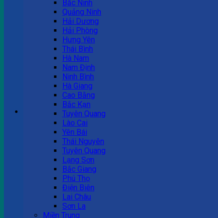
Bắc Ninh
Quảng Ninh
Tư vấn bán hàng
Hải Dương
Hải Phòng
0983 863 488
Hưng Yên
Thái Bình
Hà Nam
Nam Định
Hotline hỗ trợ
Ninh Bình
Hà Giang
0983 863 488
Cao Bằng
Bắc Kạn
Giỏ hàng
Tuyên Quang
Lào Cai
Chưa có sản phẩm trong giỏ hàng.
Yên Bái
Thái Nguyên
Tuyên Quang
Lạng Sơn
Bắc Giang
Phú Thọ
Điện Biên
Lai Châu
Sơn La
Miền Trung