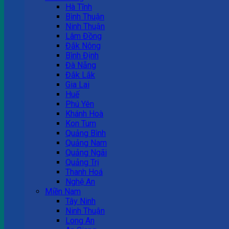
Hà Tĩnh
Bình Thuận
Ninh Thuận
Lâm Đồng
Đắk Nông
Bình Định
Đà Nẵng
Đắk Lắk
Gia Lai
Huế
Phú Yên
Khánh Hoà
Kon Tum
Quảng Bình
Quảng Nam
Quảng Ngãi
Quảng Trị
Thanh Hoá
Nghệ An
Miền Nam
Tây Ninh
Ninh Thuận
Long An