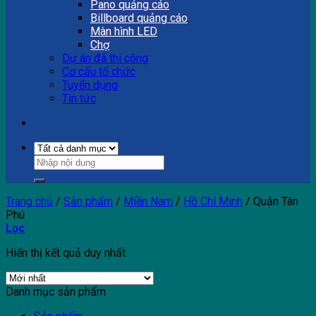
Pano quảng cáo
Billboard quảng cáo
Màn hình LED
Chợ
Dự án đã thi công
Cơ cấu tổ chức
Tuyển dụng
Tin tức
Trang chủ
/
Sản phẩm
/
Miền Nam
/
Hồ Chí Minh
/
Quận Tân
Phú
Lọc
Hiển thị kết quả duy nhất
Danh mục sản phẩm