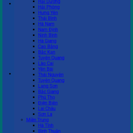
Hải Dương
Hải Phòng
Hưng Yên
Tư vấn bán hàng
Thái Bình
Hà Nam
0983 863 488
Nam Định
Ninh Bình
Hà Giang
Cao Bằng
Hotline hỗ trợ
Bắc Kạn
Tuyên Quang
0983 863 488
Lào Cai
Yên Bái
Giỏ hàng
Thái Nguyên
Tuyên Quang
Chưa có sản phẩm trong giỏ hàng.
Lạng Sơn
Bắc Giang
Phú Thọ
Điện Biên
Lai Châu
Sơn La
Miền Trung
Hà Tĩnh
Bình Thuận