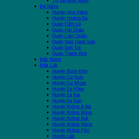
Thị xã Hoài Nhơn
Đà Nẵng
Huyện Hòa Vang
Huyện Hoàng Sa
Quận Cẩm Lệ
Quận Hải Châu
Quận Liên Chiểu
Quận Ngũ Hành Sơn
Quận Sơn Trà
Quận Thanh Khê
Đắc Nông
Đắk Lắk
Huyện Buôn Đôn
Huyện Cư Kuin
Huyện Cư M'gar
Huyện Ea H'leo
Huyện Ea Kar
Huyện Ea Súp
Huyện Krông A Na
Huyện Krông Bông
Huyện Krông Búk
Huyện Krông Năng
Huyện Krông Pắc
Huyện Lắk