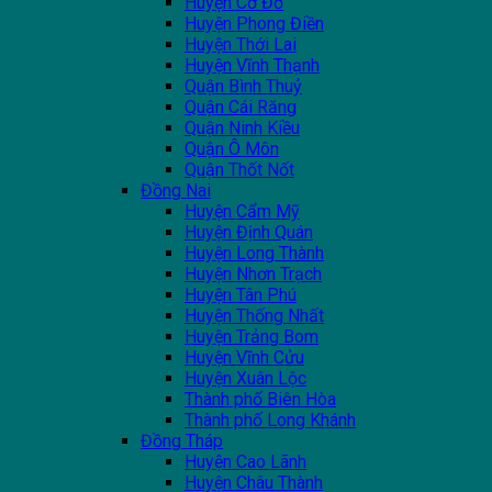
Huyện Cờ Đỏ
Huyện Phong Điền
Huyện Thới Lai
Huyện Vĩnh Thạnh
Quận Bình Thuỷ
Quận Cái Răng
Quận Ninh Kiều
Quận Ô Môn
Quận Thốt Nốt
Đồng Nai
Huyện Cẩm Mỹ
Huyện Định Quán
Huyện Long Thành
Huyện Nhơn Trạch
Huyện Tân Phú
Huyện Thống Nhất
Huyện Trảng Bom
Huyện Vĩnh Cửu
Huyện Xuân Lộc
Thành phố Biên Hòa
Thành phố Long Khánh
Đồng Tháp
Huyện Cao Lãnh
Huyện Châu Thành