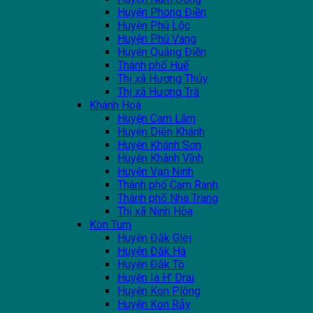
Huyện Phong Điền
Huyện Phú Lộc
Huyện Phú Vang
Huyện Quảng Điền
Thành phố Huế
Thị xã Hương Thủy
Thị xã Hương Trà
Khánh Hoà
Huyện Cam Lâm
Huyện Diên Khánh
Huyện Khánh Sơn
Huyện Khánh Vĩnh
Huyện Vạn Ninh
Thành phố Cam Ranh
Thành phố Nha Trang
Thị xã Ninh Hòa
Kon Tum
Huyện Đắk Glei
Huyện Đắk Hà
Huyện Đắk Tô
Huyện Ia H' Drai
Huyện Kon Plông
Huyện Kon Rẫy