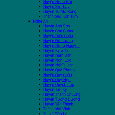
Huyện Ngọc Hồi
Huyện Sa Thầy
Huyện Tu Mơ Rông
Thành phố Kon Tum
Nghệ An
Huyện Anh Sơn
Huyện Con Cuông
Huyện Diễn Châu
Huyện Đô Lương
Huyện Hưng Nguyên
Huyện Kỳ Sơn
Huyện Nam Đàn
Huyện Nghi Lộc
Huyện Nghĩa Đàn
Huyện Quế Phong
Huyện Quỳ Châu
Huyện Quỳ Hợp
Huyện Quỳnh Lưu
Huyện Tân Kỳ
Huyện Thanh Chương
Huyện Tương Dương
Huyện Yên Thành
Thành phố Vinh
Thị xã Cửa Lò