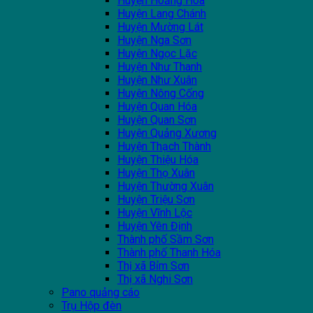
Huyện Hoằng Hóa
Huyện Lang Chánh
Huyện Mường Lát
Huyện Nga Sơn
Huyện Ngọc Lặc
Huyện Như Thanh
Huyện Như Xuân
Huyện Nông Cống
Huyện Quan Hóa
Huyện Quan Sơn
Huyện Quảng Xương
Huyện Thạch Thành
Huyện Thiệu Hóa
Huyện Thọ Xuân
Huyện Thường Xuân
Huyện Triệu Sơn
Huyện Vĩnh Lộc
Huyện Yên Định
Thành phố Sầm Sơn
Thành phố Thanh Hóa
Thị xã Bỉm Sơn
Thị xã Nghi Sơn
Pano quảng cáo
Trụ Hộp đèn