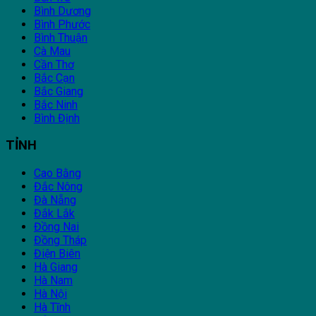
Bình Dương
Bình Phước
Bình Thuận
Cà Mau
Cần Thơ
Bắc Cạn
Bắc Giang
Bắc Ninh
Bình Định
TỈNH
Cao Bằng
Đắc Nông
Đà Nẵng
Đắk Lắk
Đồng Nai
Đồng Tháp
Điện Biên
Hà Giang
Hà Nam
Hà Nội
Hà Tĩnh