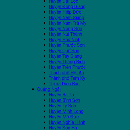
Huyện Đại Lộc
Huyện Đông Giang
Huyện Hiệp Đức
Huyện Nam Giang
Huyện Nam Trà My
Huyện Nông Sơn
Huyện Núi Thành
Huyện Phú Ninh
Huyện Phước Sơn
Huyện Quế Sơn
Huyện Tây Giang
Huyện Thăng Bình
Huyện Tiên Phước
Thành phố Hội An
Thành phố Tam Kỳ
Thị xã Điện Bàn
Quảng Ngãi
Huyện Ba Tơ
Huyện Bình Sơn
Huyện Lý Sơn
Huyện Minh Long
Huyện Mộ Đức
Huyện Nghĩa Hành
Huyện Sơn Hà