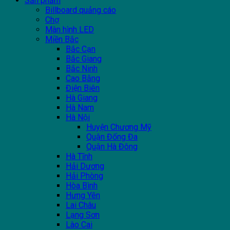
Sản phẩm
Billboard quảng cáo
Chợ
Màn hình LED
Miền Bắc
Bắc Cạn
Bắc Giang
Bắc Ninh
Cao Bằng
Điện Biên
Hà Giang
Hà Nam
Hà Nội
Huyện Chương Mỹ
Quận Đống Đa
Quận Hà Đông
Hà Tĩnh
Hải Dương
Hải Phòng
Hòa Bình
Hưng Yên
Lai Châu
Lạng Sơn
Lào Cai