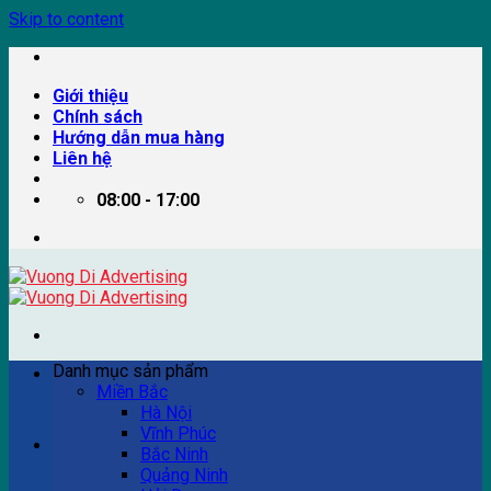
Skip to content
Giới thiệu
Chính sách
Hướng dẫn mua hàng
Liên hệ
08:00 - 17:00
Danh mục sản phẩm
Miền Bắc
Hà Nội
Vĩnh Phúc
Ví dụ: Billboard quảng cáo, pano quảng cáo, quảng cáo
Bắc Ninh
trên xe bus...
Quảng Ninh