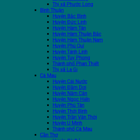
Thị xã Phước Long
Bình Thuận
Huyện Bắc Bình
Huyện Đức Linh
Huyện Hàm Tân
Huyện Hàm Thuận Bắc
Huyện Hàm Thuận Nam
Huyện Phú Quí
Huyện Tánh Linh
Huyện Tuy Phong
Thành phố Phan Thiết
Thị xã La Gi
Cà Mau
Huyện Cái Nước
Huyện Đầm Dơi
Huyện Năm Căn
Huyện Ngọc Hiển
Huyện Phú Tân
Huyện Thới Bình
Huyện Trần Văn Thời
Huyện U Minh
Thành phố Cà Mau
Cần Thơ