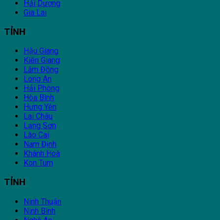
Hải Dương
Gia Lai
TỈNH
Hậu Giang
Kiên Giang
Lâm Đồng
Long An
Hải Phòng
Hòa Bình
Hưng Yên
Lai Châu
Lạng Sơn
Lào Cai
Nam Định
Khánh Hoà
Kon Tum
TỈNH
Ninh Thuận
Ninh Bình