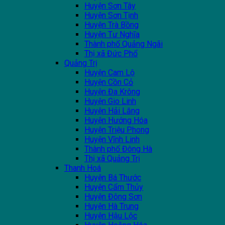
Huyện Sơn Tây
Huyện Sơn Tịnh
Huyện Trà Bồng
Huyện Tư Nghĩa
Thành phố Quảng Ngãi
Thị xã Đức Phổ
Quảng Trị
Huyện Cam Lộ
Huyện Cồn Cỏ
Huyện Đa Krông
Huyện Gio Linh
Huyện Hải Lăng
Huyện Hướng Hóa
Huyện Triệu Phong
Huyện Vĩnh Linh
Thành phố Đông Hà
Thị xã Quảng Trị
Thanh Hoá
Huyện Bá Thước
Huyện Cẩm Thủy
Huyện Đông Sơn
Huyện Hà Trung
Huyện Hậu Lộc