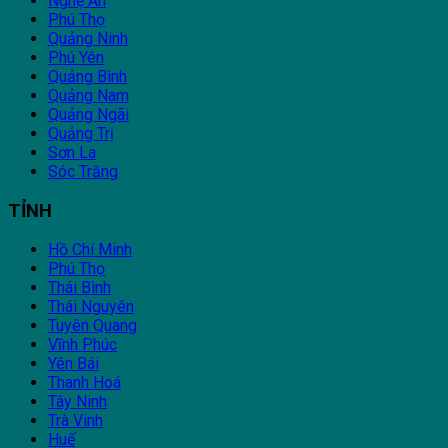
Nghệ An
Phú Thọ
Quảng Ninh
Phú Yên
Quảng Bình
Quảng Nam
Quảng Ngãi
Quảng Trị
Sơn La
Sóc Trăng
TỈNH
Hồ Chí Minh
Phú Thọ
Thái Bình
Thái Nguyên
Tuyên Quang
Vĩnh Phúc
Yên Bái
Thanh Hoá
Tây Ninh
Trà Vinh
Huế