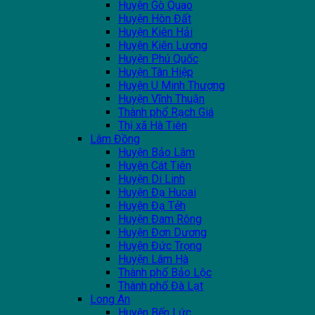
Huyện Gò Quao
Huyện Hòn Đất
Huyện Kiên Hải
Huyện Kiên Lương
Huyện Phú Quốc
Huyện Tân Hiệp
Huyện U Minh Thượng
Huyện Vĩnh Thuận
Thành phổ Rạch Giá
Thị xã Hà Tiên
Lâm Đồng
Huyện Bảo Lâm
Huyện Cát Tiên
Huyện Di Linh
Huyện Đạ Huoai
Huyện Đạ Tẻh
Huyện Đam Rông
Huyện Đơn Dương
Huyện Đức Trọng
Huyện Lâm Hà
Thành phố Bảo Lộc
Thành phố Đà Lạt
Long An
Huyện Bến Lức