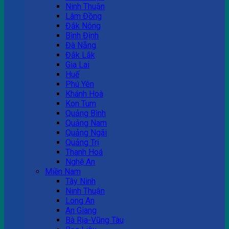
Ninh Thuận
Lâm Đồng
Đắk Nông
Bình Định
Đà Nẵng
Đắk Lắk
Gia Lai
Huế
Phú Yên
Khánh Hoà
Kon Tum
Quảng Bình
Quảng Nam
Quảng Ngãi
Quảng Trị
Thanh Hoá
Nghệ An
Miền Nam
Tây Ninh
Ninh Thuận
Long An
An Giang
Bà Rịa-Vũng Tàu