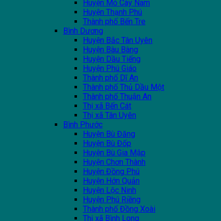
Huyện Mỏ Cày Nam
Huyện Thạnh Phú
Thành phố Bến Tre
Bình Dương
Huyện Bắc Tân Uyên
Huyện Bàu Bàng
Huyện Dầu Tiếng
Huyện Phú Giáo
Thành phố Dĩ An
Thành phố Thủ Dầu Một
Thành phố Thuận An
Thị xã Bến Cát
Thị xã Tân Uyên
Bình Phước
Huyện Bù Đăng
Huyện Bù Đốp
Huyện Bù Gia Mập
Huyện Chơn Thành
Huyện Đồng Phú
Huyện Hớn Quản
Huyện Lộc Ninh
Huyện Phú Riềng
Thành phố Đồng Xoài
Thị xã Bình Long