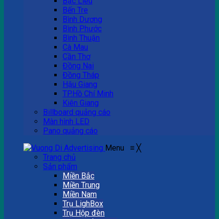
Bạc Liêu
Bến Tre
Bình Dương
Bình Phước
Bình Thuận
Cà Mau
Cần Thơ
Đồng Nai
Đồng Tháp
Hậu Giang
TP.Hồ Chí Minh
Kiên Giang
Billboard quảng cáo
Màn hình LED
Pano quảng cáo
Menu
≡
╳
Trang chủ
Sản phẩm
Miền Bắc
Miền Trung
Miền Nam
Trụ LighBox
Trụ Hộp đèn