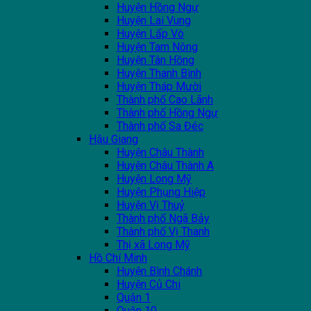
Huyện Hồng Ngự
Huyện Lai Vung
Huyện Lấp Vò
Huyện Tam Nông
Huyện Tân Hồng
Huyện Thanh Bình
Huyện Tháp Mười
Thành phố Cao Lãnh
Thành phố Hồng Ngự
Thành phố Sa Đéc
Hậu Giang
Huyện Châu Thành
Huyện Châu Thành A
Huyện Long Mỹ
Huyện Phụng Hiệp
Huyện Vị Thuỷ
Thành phố Ngã Bảy
Thành phố Vị Thanh
Thị xã Long Mỹ
Hồ Chí Minh
Huyện Bình Chánh
Huyện Củ Chi
Quận 1
Quận 10