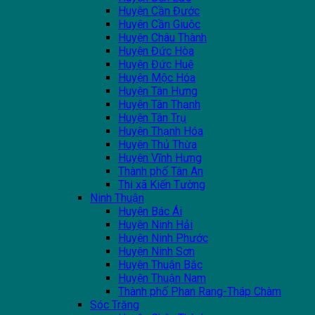
Huyện Cần Đước
Huyện Cần Giuộc
Huyện Châu Thành
Huyện Đức Hòa
Huyện Đức Huệ
Huyện Mộc Hóa
Huyện Tân Hưng
Huyện Tân Thạnh
Huyện Tân Trụ
Huyện Thạnh Hóa
Huyện Thủ Thừa
Huyện Vĩnh Hưng
Thành phố Tân An
Thị xã Kiến Tường
Ninh Thuận
Huyện Bác Ái
Huyện Ninh Hải
Huyện Ninh Phước
Huyện Ninh Sơn
Huyện Thuận Bắc
Huyện Thuận Nam
Thành phố Phan Rang-Tháp Chàm
Sóc Trăng