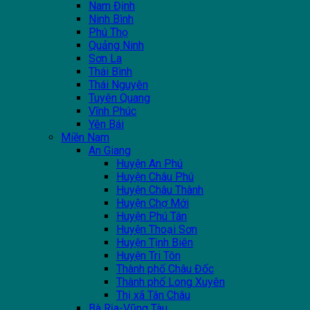
Nam Định
Ninh Bình
Phú Thọ
Quảng Ninh
Sơn La
Thái Bình
Thái Nguyên
Tuyên Quang
Vĩnh Phúc
Yên Bái
Miền Nam
An Giang
Huyện An Phú
Huyện Châu Phú
Huyện Châu Thành
Huyện Chợ Mới
Huyện Phú Tân
Huyện Thoại Sơn
Huyện Tịnh Biên
Huyện Tri Tôn
Thành phố Châu Đốc
Thành phố Long Xuyên
Thị xã Tân Châu
Bà Rịa-Vũng Tàu