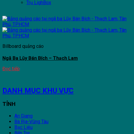
Trụ LighBox
Billboard quảng cáo
Ngã Ba Lũy Bán Bích – Thạch Lam
Đọc tiếp
DANH MỤC KHU VỰC
TỈNH
An Giang
Bà Rịa-Vũng Tàu
Bạc Liêu
Bến Tre