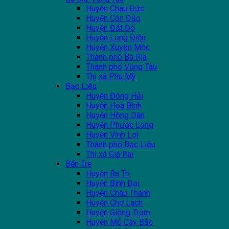
Huyện Châu Đức
Huyện Côn Đảo
Huyện Đất Đỏ
Huyện Long Điền
Huyện Xuyên Mộc
Thành phố Bà Rịa
Thành phố Vũng Tàu
Thị xã Phú Mỹ
Bạc Liêu
Huyện Đông Hải
Huyện Hoà Bình
Huyện Hồng Dân
Huyện Phước Long
Huyện Vĩnh Lợi
Thành phố Bạc Liêu
Thị xã Giá Rai
Bến Tre
Huyện Ba Tri
Huyện Bình Đại
Huyện Châu Thành
Huyện Chợ Lách
Huyện Giồng Trôm
Huyện Mỏ Cày Bắc