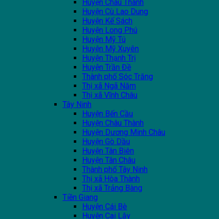
Huyện Châu Thành
Huyện Cù Lao Dung
Huyện Kế Sách
Huyện Long Phú
Huyện Mỹ Tú
Huyện Mỹ Xuyên
Huyện Thạnh Trị
Huyện Trần Đề
Thành phố Sóc Trăng
Thị xã Ngã Năm
Thị xã Vĩnh Châu
Tây Ninh
Huyện Bến Cầu
Huyện Châu Thành
Huyện Dương Minh Châu
Huyện Gò Dầu
Huyện Tân Biên
Huyện Tân Châu
Thành phố Tây Ninh
Thị xã Hòa Thành
Thị xã Trảng Bàng
Tiền Giang
Huyện Cái Bè
Huyện Cai Lậy