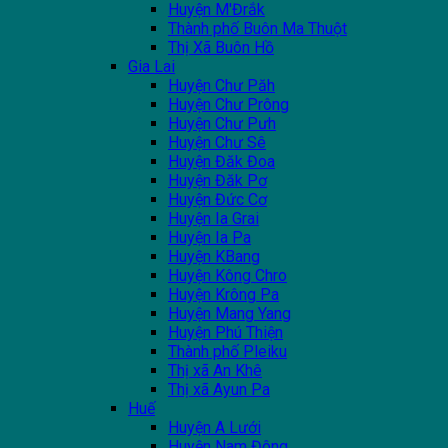
Huyện M'Đrắk
Thành phố Buôn Ma Thuột
Thị Xã Buôn Hồ
Gia Lai
Huyện Chư Păh
Huyện Chư Prông
Huyện Chư Pưh
Huyện Chư Sê
Huyện Đăk Đoa
Huyện Đăk Pơ
Huyện Đức Cơ
Huyện Ia Grai
Huyện Ia Pa
Huyện KBang
Huyện Kông Chro
Huyện Krông Pa
Huyện Mang Yang
Huyện Phú Thiện
Thành phố Pleiku
Thị xã An Khê
Thị xã Ayun Pa
Huế
Huyện A Lưới
Huyện Nam Đông