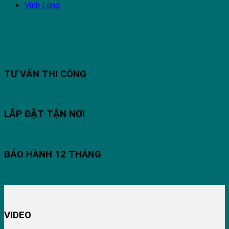
Vĩnh Long
TƯ VẤN THI CÔNG
LẮP ĐẶT TẬN NƠI
BẢO HÀNH 12 THÁNG
VIDEO