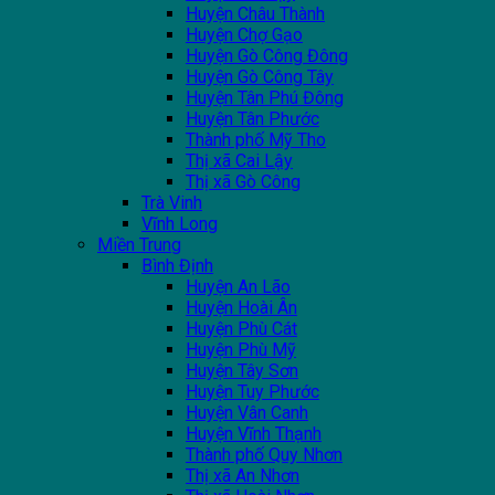
Huyện Châu Thành
Huyện Chợ Gạo
Huyện Gò Công Đông
Huyện Gò Công Tây
Huyện Tân Phú Đông
Huyện Tân Phước
Thành phố Mỹ Tho
Thị xã Cai Lậy
Thị xã Gò Công
Trà Vinh
Vĩnh Long
Miền Trung
Bình Định
Huyện An Lão
Huyện Hoài Ân
Huyện Phù Cát
Huyện Phù Mỹ
Huyện Tây Sơn
Huyện Tuy Phước
Huyện Vân Canh
Huyện Vĩnh Thạnh
Thành phố Quy Nhơn
Thị xã An Nhơn