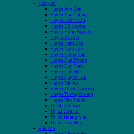
Nghệ An
Huyện Anh Sơn
Huyện Con Cuông
Huyện Diễn Châu
Huyện Đô Lương
Huyện Hưng Nguyên
Huyện Kỳ Sơn
Huyện Nam Đàn
Huyện Nghi Lộc
Huyện Nghĩa Đàn
Huyện Quế Phong
Huyện Quỳ Châu
Huyện Quỳ Hợp
Huyện Quỳnh Lưu
Huyện Tân Kỳ
Huyện Thanh Chương
Huyện Tương Dương
Huyện Yên Thành
Thành phố Vinh
Thị xã Cửa Lò
Thị xã Hoàng Mai
Thị xã Thái Hoà
Phú Yên