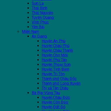
Sơn La
Thái Bình
Thái Nguyên
Tuyên Quang
Vĩnh Phúc
Yên Bái
Miền Nam
An Giang
Huyện An Phú
Huyện Châu Phú
Huyện Châu Thành
Huyện Chợ Mới
Huyện Phú Tân
Huyện Thoại Sơn
Huyện Tịnh Biên
Huyện Tri Tôn
Thành phố Châu Đốc
Thành phố Long Xuyên
Thị xã Tân Châu
Bà Rịa-Vũng Tàu
Huyện Châu Đức
Huyện Côn Đảo
Huyện Đất Đỏ