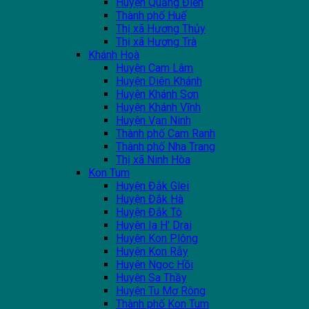
Huyện Quảng Điền
Thành phố Huế
Thị xã Hương Thủy
Thị xã Hương Trà
Khánh Hoà
Huyện Cam Lâm
Huyện Diên Khánh
Huyện Khánh Sơn
Huyện Khánh Vĩnh
Huyện Vạn Ninh
Thành phố Cam Ranh
Thành phố Nha Trang
Thị xã Ninh Hòa
Kon Tum
Huyện Đắk Glei
Huyện Đắk Hà
Huyện Đắk Tô
Huyện Ia H' Drai
Huyện Kon Plông
Huyện Kon Rẫy
Huyện Ngọc Hồi
Huyện Sa Thầy
Huyện Tu Mơ Rông
Thành phố Kon Tum