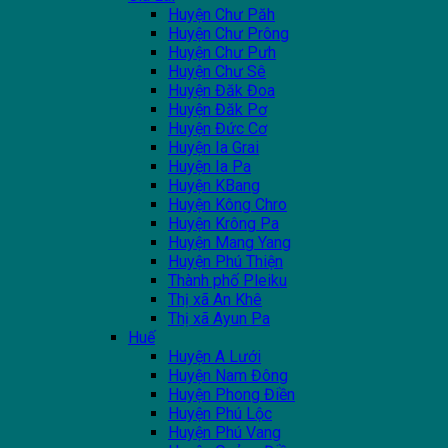
Huyện Chư Păh
Huyện Chư Prông
Huyện Chư Pưh
Huyện Chư Sê
Huyện Đăk Đoa
Huyện Đăk Pơ
Huyện Đức Cơ
Huyện Ia Grai
Huyện Ia Pa
Huyện KBang
Huyện Kông Chro
Huyện Krông Pa
Huyện Mang Yang
Huyện Phú Thiện
Thành phố Pleiku
Thị xã An Khê
Thị xã Ayun Pa
Huế
Huyện A Lưới
Huyện Nam Đông
Huyện Phong Điền
Huyện Phú Lộc
Huyện Phú Vang