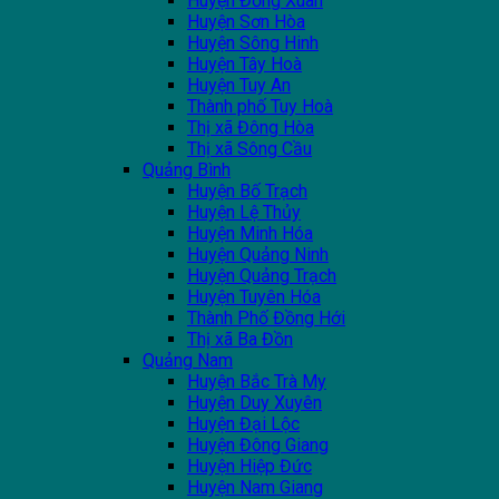
Huyện Đồng Xuân
Huyện Sơn Hòa
Huyện Sông Hinh
Huyện Tây Hoà
Huyện Tuy An
Thành phố Tuy Hoà
Thị xã Đông Hòa
Thị xã Sông Cầu
Quảng Bình
Huyện Bố Trạch
Huyện Lệ Thủy
Huyện Minh Hóa
Huyện Quảng Ninh
Huyện Quảng Trạch
Huyện Tuyên Hóa
Thành Phố Đồng Hới
Thị xã Ba Đồn
Quảng Nam
Huyện Bắc Trà My
Huyện Duy Xuyên
Huyện Đại Lộc
Huyện Đông Giang
Huyện Hiệp Đức
Huyện Nam Giang