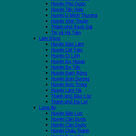
Huyện Phú Quốc
Huyện Tân Hiệp
Huyện U Minh Thượng
Huyện Vĩnh Thuận
Thành phổ Rạch Giá
Thị xã Hà Tiên
Lâm Đồng
Huyện Bảo Lâm
Huyện Cát Tiên
Huyện Di Linh
Huyện Đạ Huoai
Huyện Đạ Tẻh
Huyện Đam Rông
Huyện Đơn Dương
Huyện Đức Trọng
Huyện Lâm Hà
Thành phố Bảo Lộc
Thành phố Đà Lạt
Long An
Huyện Bến Lức
Huyện Cần Đước
Huyện Cần Giuộc
Huyện Châu Thành