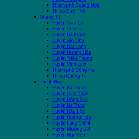
Thành phố Quảng Ngãi
Thị xã Đức Phổ
Quảng Trị
Huyện Cam Lộ
Huyện Cồn Cỏ
Huyện Đa Krông
Huyện Gio Linh
Huyện Hải Lăng
Huyện Hướng Hóa
Huyện Triệu Phong
Huyện Vĩnh Linh
Thành phố Đông Hà
Thị xã Quảng Trị
Thanh Hoá
Huyện Bá Thước
Huyện Cẩm Thủy
Huyện Đông Sơn
Huyện Hà Trung
Huyện Hậu Lộc
Huyện Hoằng Hóa
Huyện Lang Chánh
Huyện Mường Lát
Huyện Nga Sơn