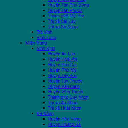
Huyện Tân Phú Đông
Huyện Tân Phước
Thành phố Mỹ Tho
Thị xã Cai Lậy
Thị xã Gò Công
Trà Vinh
Vĩnh Long
Miền Trung
Bình Định
Huyện An Lão
Huyện Hoài Ân
Huyện Phù Cát
Huyện Phù Mỹ
Huyện Tây Sơn
Huyện Tuy Phước
Huyện Vân Canh
Huyện Vĩnh Thạnh
Thành phố Quy Nhơn
Thị xã An Nhơn
Thị xã Hoài Nhơn
Đà Nẵng
Huyện Hòa Vang
Huyện Hoàng Sa