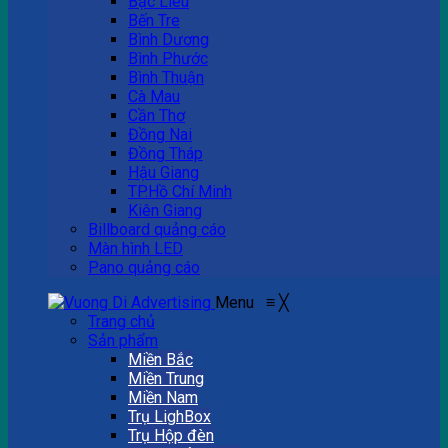
Bạc Liêu
Bến Tre
Bình Dương
Bình Phước
Bình Thuận
Cà Mau
Cần Thơ
Đồng Nai
Đồng Tháp
Hậu Giang
TP.Hồ Chí Minh
Kiên Giang
Billboard quảng cáo
Màn hình LED
Pano quảng cáo
Menu
≡
╳
Trang chủ
Sản phẩm
Miền Bắc
Miền Trung
Miền Nam
Trụ LighBox
Trụ Hộp đèn