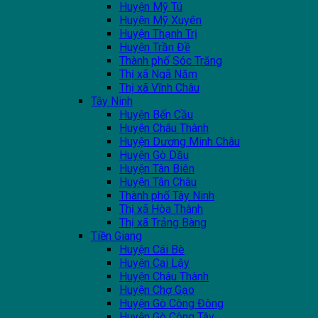
Huyện Mỹ Tú
Huyện Mỹ Xuyên
Huyện Thạnh Trị
Huyện Trần Đề
Thành phố Sóc Trăng
Thị xã Ngã Năm
Thị xã Vĩnh Châu
Tây Ninh
Huyện Bến Cầu
Huyện Châu Thành
Huyện Dương Minh Châu
Huyện Gò Dầu
Huyện Tân Biên
Huyện Tân Châu
Thành phố Tây Ninh
Thị xã Hòa Thành
Thị xã Trảng Bàng
Tiền Giang
Huyện Cái Bè
Huyện Cai Lậy
Huyện Châu Thành
Huyện Chợ Gạo
Huyện Gò Công Đông
Huyện Gò Công Tây