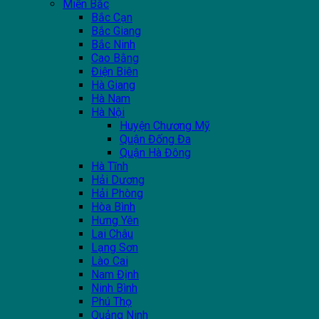
Miền Bắc
Bắc Cạn
Bắc Giang
Bắc Ninh
Cao Bằng
Điện Biên
Hà Giang
Hà Nam
Hà Nội
Huyện Chương Mỹ
Quận Đống Đa
Quận Hà Đông
Hà Tĩnh
Hải Dương
Hải Phòng
Hòa Bình
Hưng Yên
Lai Châu
Lạng Sơn
Lào Cai
Nam Định
Ninh Bình
Phú Thọ
Quảng Ninh