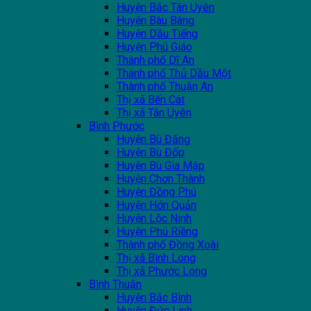
Huyện Bắc Tân Uyên
Huyện Bàu Bàng
Huyện Dầu Tiếng
Huyện Phú Giáo
Thành phố Dĩ An
Thành phố Thủ Dầu Một
Thành phố Thuận An
Thị xã Bến Cát
Thị xã Tân Uyên
Bình Phước
Huyện Bù Đăng
Huyện Bù Đốp
Huyện Bù Gia Mập
Huyện Chơn Thành
Huyện Đồng Phú
Huyện Hớn Quản
Huyện Lộc Ninh
Huyện Phú Riềng
Thành phố Đồng Xoài
Thị xã Bình Long
Thị xã Phước Long
Bình Thuận
Huyện Bắc Bình
Huyện Đức Linh