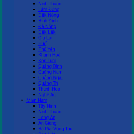
Ninh Thuận
Lâm Đồng
Đắk Nông
Bình Định
Đà Nẵng
Đắk Lắk
Gia Lai
Huế
Phú Yên
Khánh Hoà
Kon Tum
Quảng Bình
Quảng Nam
Quảng Ngãi
Quảng Trị
Thanh Hoá
Nghệ An
Miền Nam
Tây Ninh
Ninh Thuận
Long An
An Giang
Bà Rịa-Vũng Tàu