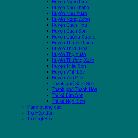
Huyện Ngọc Lặc
Huyện Như Thanh
Huyện Như Xuân
Huyện Nông Cống
Huyện Quan Hóa
Huyện Quan Sơn
Huyện Quảng Xương
Huyện Thạch Thành
Huyện Thiệu Hóa
Huyện Thọ Xuân
Huyện Thường Xuân
Huyện Triệu Sơn
Huyện Vĩnh Lộc
Huyện Yên Định
Thành phố Sầm Sơn
Thành phố Thanh Hóa
Thị xã Bỉm Sơn
Thị xã Nghi Sơn
Pano quảng cáo
Trụ Hộp đèn
Trụ LighBox