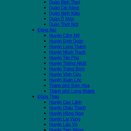
Quận Bình Thuỷ
Quận Cái Răng
Quận Ninh Kiều
Quận Ô Môn
Quận Thốt Nốt
Đồng Nai
Huyện Cẩm Mỹ
Huyện Định Quán
Huyện Long Thành
Huyện Nhơn Trạch
Huyện Tân Phú
Huyện Thống Nhất
Huyện Trảng Bom
Huyện Vĩnh Cửu
Huyện Xuân Lộc
Thành phố Biên Hòa
Thành phố Long Khánh
Đồng Tháp
Huyện Cao Lãnh
Huyện Châu Thành
Huyện Hồng Ngự
Huyện Lai Vung
Huyện Lấp Vò
Huyện Tam Nông