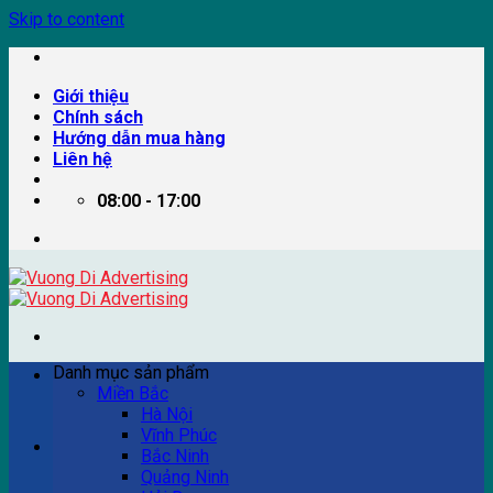
Skip to content
Giới thiệu
Chính sách
Hướng dẫn mua hàng
Liên hệ
08:00 - 17:00
Danh mục sản phẩm
Miền Bắc
Hà Nội
Vĩnh Phúc
Ví dụ: Billboard quảng cáo, pano quảng cáo, quảng cáo
Bắc Ninh
trên xe bus...
Quảng Ninh