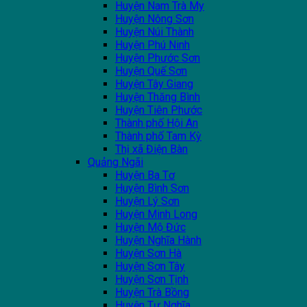
Huyện Nam Trà My
Huyện Nông Sơn
Huyện Núi Thành
Huyện Phú Ninh
Huyện Phước Sơn
Huyện Quế Sơn
Huyện Tây Giang
Huyện Thăng Bình
Huyện Tiên Phước
Thành phố Hội An
Thành phố Tam Kỳ
Thị xã Điện Bàn
Quảng Ngãi
Huyện Ba Tơ
Huyện Bình Sơn
Huyện Lý Sơn
Huyện Minh Long
Huyện Mộ Đức
Huyện Nghĩa Hành
Huyện Sơn Hà
Huyện Sơn Tây
Huyện Sơn Tịnh
Huyện Trà Bồng
Huyện Tư Nghĩa