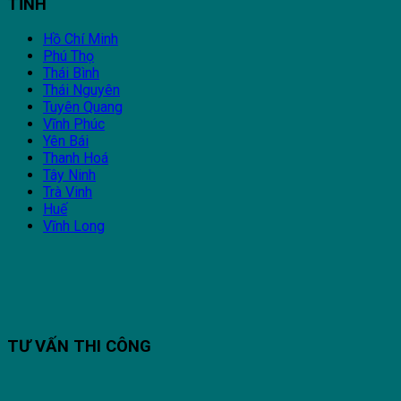
TỈNH
Hồ Chí Minh
Phú Thọ
Thái Bình
Thái Nguyên
Tuyên Quang
Vĩnh Phúc
Yên Bái
Thanh Hoá
Tây Ninh
Trà Vinh
Huế
Vĩnh Long
TƯ VẤN THI CÔNG