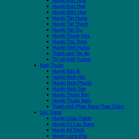
Huyện Đức Hòa
Huyện Đức Huệ
Huyện Mộc Hóa
Huyện Tân Hưng
Huyện Tân Thạnh
Huyện Tân Trụ
Huyện Thạnh Hóa
Huyện Thủ Thừa
Huyện Vĩnh Hưng
Thành phố Tân An
Thị xã Kiến Tường
Ninh Thuận
Huyện Bác Ái
Huyện Ninh Hải
Huyện Ninh Phước
Huyện Ninh Sơn
Huyện Thuận Bắc
Huyện Thuận Nam
Thành phố Phan Rang-Tháp Chàm
Sóc Trăng
Huyện Châu Thành
Huyện Cù Lao Dung
Huyện Kế Sách
Huyện Long Phú