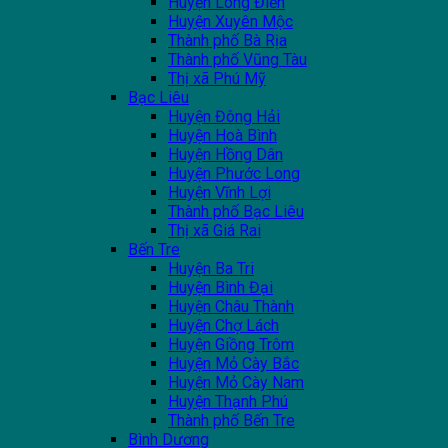
Huyện Long Điền
Huyện Xuyên Mộc
Thành phố Bà Rịa
Thành phố Vũng Tàu
Thị xã Phú Mỹ
Bạc Liêu
Huyện Đông Hải
Huyện Hoà Bình
Huyện Hồng Dân
Huyện Phước Long
Huyện Vĩnh Lợi
Thành phố Bạc Liêu
Thị xã Giá Rai
Bến Tre
Huyện Ba Tri
Huyện Bình Đại
Huyện Châu Thành
Huyện Chợ Lách
Huyện Giồng Trôm
Huyện Mỏ Cày Bắc
Huyện Mỏ Cày Nam
Huyện Thạnh Phú
Thành phố Bến Tre
Bình Dương