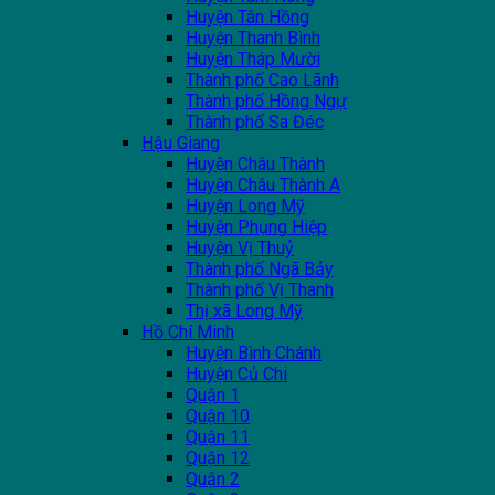
Huyện Tân Hồng
Huyện Thanh Bình
Huyện Tháp Mười
Thành phố Cao Lãnh
Thành phố Hồng Ngự
Thành phố Sa Đéc
Hậu Giang
Huyện Châu Thành
Huyện Châu Thành A
Huyện Long Mỹ
Huyện Phụng Hiệp
Huyện Vị Thuỷ
Thành phố Ngã Bảy
Thành phố Vị Thanh
Thị xã Long Mỹ
Hồ Chí Minh
Huyện Bình Chánh
Huyện Củ Chi
Quận 1
Quận 10
Quận 11
Quận 12
Quận 2