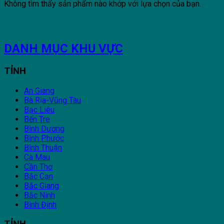
Không tìm thấy sản phẩm nào khớp với lựa chọn của bạn.
DANH MỤC KHU VỰC
TỈNH
An Giang
Bà Rịa-Vũng Tàu
Bạc Liêu
Bến Tre
Bình Dương
Bình Phước
Bình Thuận
Cà Mau
Cần Thơ
Bắc Cạn
Bắc Giang
Bắc Ninh
Bình Định