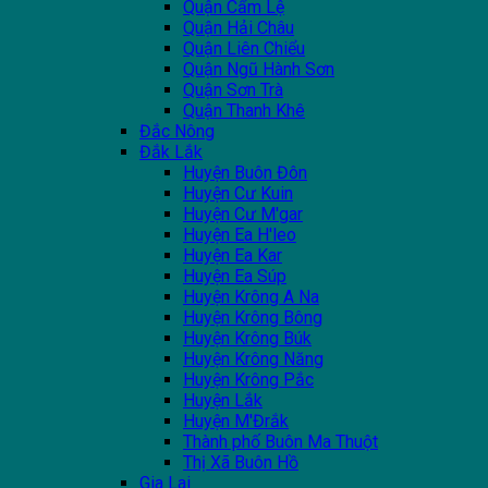
Quận Cẩm Lệ
Quận Hải Châu
Quận Liên Chiểu
Quận Ngũ Hành Sơn
Quận Sơn Trà
Quận Thanh Khê
Đắc Nông
Đắk Lắk
Huyện Buôn Đôn
Huyện Cư Kuin
Huyện Cư M'gar
Huyện Ea H'leo
Huyện Ea Kar
Huyện Ea Súp
Huyện Krông A Na
Huyện Krông Bông
Huyện Krông Búk
Huyện Krông Năng
Huyện Krông Pắc
Huyện Lắk
Huyện M'Đrắk
Thành phố Buôn Ma Thuột
Thị Xã Buôn Hồ
Gia Lai