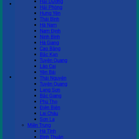
Hải Dương
Hải Phòng
Hưng Yên
Tư vấn bán hàng
Thái Bình
Hà Nam
0983 863 488
Nam Định
Ninh Bình
Hà Giang
Cao Bằng
Hotline hỗ trợ
Bắc Kạn
Tuyên Quang
0983 863 488
Lào Cai
Yên Bái
Giỏ hàng
Thái Nguyên
Tuyên Quang
Chưa có sản phẩm trong giỏ hàng.
Lạng Sơn
Bắc Giang
Phú Thọ
Điện Biên
Lai Châu
Sơn La
Miền Trung
Hà Tĩnh
Bình Thuận