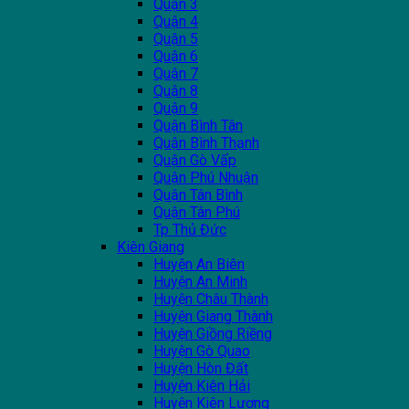
Quận 3
Quận 4
Quận 5
Quận 6
Quận 7
Quận 8
Quận 9
Quận Bình Tân
Quận Bình Thạnh
Quận Gò Vấp
Quận Phú Nhuận
Quận Tân Bình
Quận Tân Phú
Tp Thủ Đức
Kiên Giang
Huyện An Biên
Huyện An Minh
Huyện Châu Thành
Huyện Giang Thành
Huyện Giồng Riềng
Huyện Gò Quao
Huyện Hòn Đất
Huyện Kiên Hải
Huyện Kiên Lương