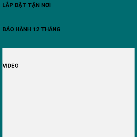
LẮP ĐẶT TẬN NƠI
BẢO HÀNH 12 THÁNG
VIDEO