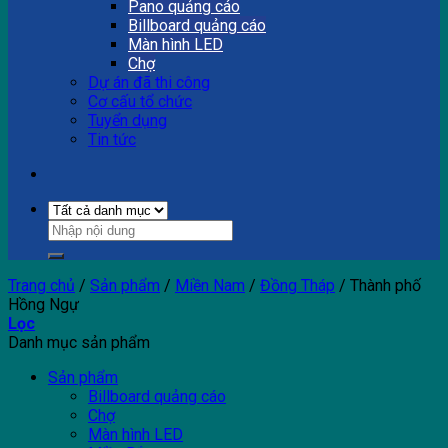
Pano quảng cáo
Billboard quảng cáo
Màn hình LED
Chợ
Dự án đã thi công
Cơ cấu tổ chức
Tuyển dụng
Tin tức
Trang chủ
/
Sản phẩm
/
Miền Nam
/
Đồng Tháp
/
Thành phố
Hồng Ngự
Lọc
Danh mục sản phẩm
Sản phẩm
Billboard quảng cáo
Chợ
Màn hình LED