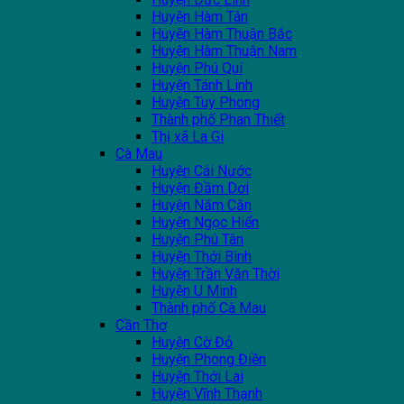
Huyện Hàm Tân
Huyện Hàm Thuận Bắc
Huyện Hàm Thuận Nam
Huyện Phú Quí
Huyện Tánh Linh
Huyện Tuy Phong
Thành phố Phan Thiết
Thị xã La Gi
Cà Mau
Huyện Cái Nước
Huyện Đầm Dơi
Huyện Năm Căn
Huyện Ngọc Hiển
Huyện Phú Tân
Huyện Thới Bình
Huyện Trần Văn Thời
Huyện U Minh
Thành phố Cà Mau
Cần Thơ
Huyện Cờ Đỏ
Huyện Phong Điền
Huyện Thới Lai
Huyện Vĩnh Thạnh