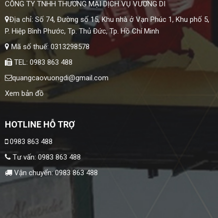
CÔNG TY TNHH THƯƠNG MẠI DỊCH VỤ VƯƠNG DI
Địa chỉ: Số 74, Đường số 15, Khu nhà ở Vạn Phúc 1, Khu phố 5,
P. Hiệp Bình Phước, Tp. Thủ Đức, Tp. Hồ Chí Minh
Mã số thuế: 0313298578
TEL: 0983 863 488
quangcaovuongdi@gmail.com
Xem bản đồ
HOTLINE HỖ TRỢ
0983 863 488
Tư vấn:
0983 863 488
Vận chuyển:
0983 863 488