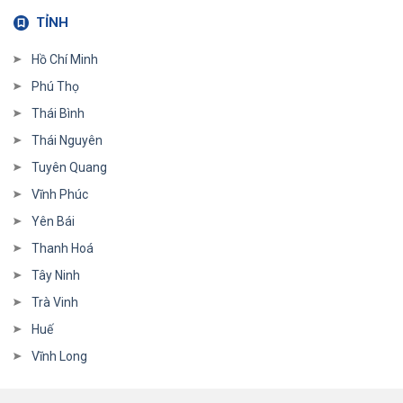
TỈNH
Hồ Chí Minh
Phú Thọ
Thái Bình
Thái Nguyên
Tuyên Quang
Vĩnh Phúc
Yên Bái
Thanh Hoá
Tây Ninh
Trà Vinh
Huế
Vĩnh Long