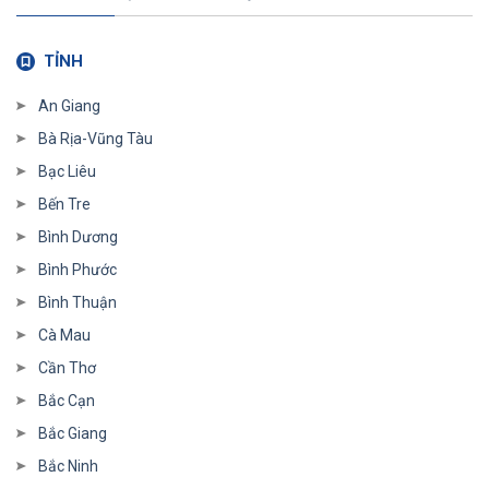
TỈNH
An Giang
Bà Rịa-Vũng Tàu
Bạc Liêu
Bến Tre
Bình Dương
Bình Phước
Bình Thuận
Cà Mau
Cần Thơ
Bắc Cạn
Bắc Giang
Bắc Ninh