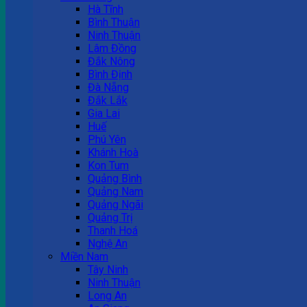
Hà Tĩnh
Bình Thuận
Ninh Thuận
Lâm Đồng
Đắk Nông
Bình Định
Đà Nẵng
Đắk Lắk
Gia Lai
Huế
Phú Yên
Khánh Hoà
Kon Tum
Quảng Bình
Quảng Nam
Quảng Ngãi
Quảng Trị
Thanh Hoá
Nghệ An
Miền Nam
Tây Ninh
Ninh Thuận
Long An