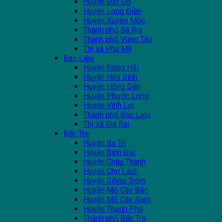
Huyện Đất Đỏ
Huyện Long Điền
Huyện Xuyên Mộc
Thành phố Bà Rịa
Thành phố Vũng Tàu
Thị xã Phú Mỹ
Bạc Liêu
Huyện Đông Hải
Huyện Hoà Bình
Huyện Hồng Dân
Huyện Phước Long
Huyện Vĩnh Lợi
Thành phố Bạc Liêu
Thị xã Giá Rai
Bến Tre
Huyện Ba Tri
Huyện Bình Đại
Huyện Châu Thành
Huyện Chợ Lách
Huyện Giồng Trôm
Huyện Mỏ Cày Bắc
Huyện Mỏ Cày Nam
Huyện Thạnh Phú
Thành phố Bến Tre