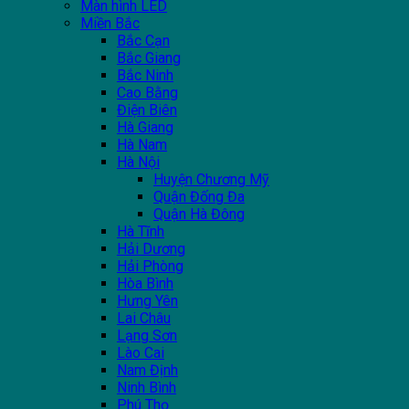
Màn hình LED
Miền Bắc
Bắc Cạn
Bắc Giang
Bắc Ninh
Cao Bằng
Điện Biên
Hà Giang
Hà Nam
Hà Nội
Huyện Chương Mỹ
Quận Đống Đa
Quận Hà Đông
Hà Tĩnh
Hải Dương
Hải Phòng
Hòa Bình
Hưng Yên
Lai Châu
Lạng Sơn
Lào Cai
Nam Định
Ninh Bình
Phú Thọ