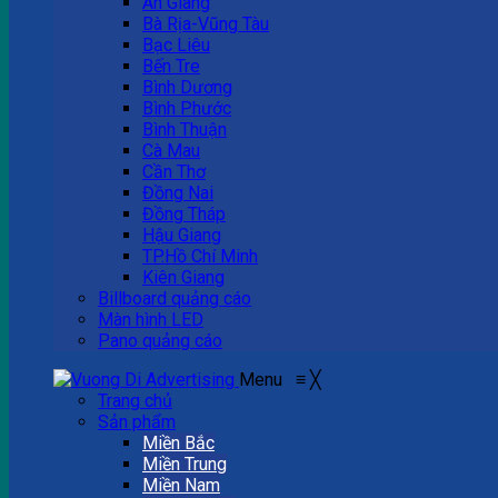
An Giang
Bà Rịa-Vũng Tàu
Bạc Liêu
Bến Tre
Bình Dương
Bình Phước
Bình Thuận
Cà Mau
Cần Thơ
Đồng Nai
Đồng Tháp
Hậu Giang
TP.Hồ Chí Minh
Kiên Giang
Billboard quảng cáo
Màn hình LED
Pano quảng cáo
Menu
≡
╳
Trang chủ
Sản phẩm
Miền Bắc
Miền Trung
Miền Nam