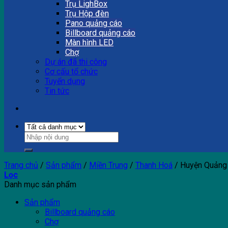
Trụ LighBox
Trụ Hộp đèn
Pano quảng cáo
Billboard quảng cáo
Màn hình LED
Chợ
Dự án đã thi công
Cơ cấu tổ chức
Tuyển dụng
Tin tức
Trang chủ
/
Sản phẩm
/
Miền Trung
/
Thanh Hoá
/
Huyện Quảng
Lọc
Danh mục sản phẩm
Sản phẩm
Billboard quảng cáo
Chợ