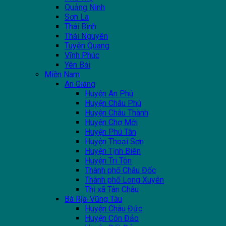
Quảng Ninh
Sơn La
Thái Bình
Thái Nguyên
Tuyên Quang
Vĩnh Phúc
Yên Bái
Miền Nam
An Giang
Huyện An Phú
Huyện Châu Phú
Huyện Châu Thành
Huyện Chợ Mới
Huyện Phú Tân
Huyện Thoại Sơn
Huyện Tịnh Biên
Huyện Tri Tôn
Thành phố Châu Đốc
Thành phố Long Xuyên
Thị xã Tân Châu
Bà Rịa-Vũng Tàu
Huyện Châu Đức
Huyện Côn Đảo