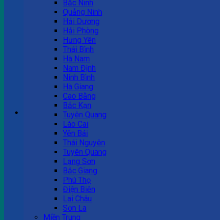
Bắc Ninh
Quảng Ninh
Tư vấn bán hàng
Hải Dương
Hải Phòng
0983 863 488
Hưng Yên
Thái Bình
Hà Nam
Nam Định
Hotline hỗ trợ
Ninh Bình
Hà Giang
0983 863 488
Cao Bằng
Bắc Kạn
Giỏ hàng
Tuyên Quang
Lào Cai
Chưa có sản phẩm trong giỏ hàng.
Yên Bái
Thái Nguyên
Tuyên Quang
Lạng Sơn
Bắc Giang
Phú Thọ
Điện Biên
Lai Châu
Sơn La
Miền Trung