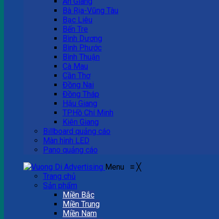
An Giang
Bà Rịa-Vũng Tàu
Bạc Liêu
Bến Tre
Bình Dương
Bình Phước
Bình Thuận
Cà Mau
Cần Thơ
Đồng Nai
Đồng Tháp
Hậu Giang
TP.Hồ Chí Minh
Kiên Giang
Billboard quảng cáo
Màn hình LED
Pano quảng cáo
Menu
≡
╳
Trang chủ
Sản phẩm
Miền Bắc
Miền Trung
Miền Nam