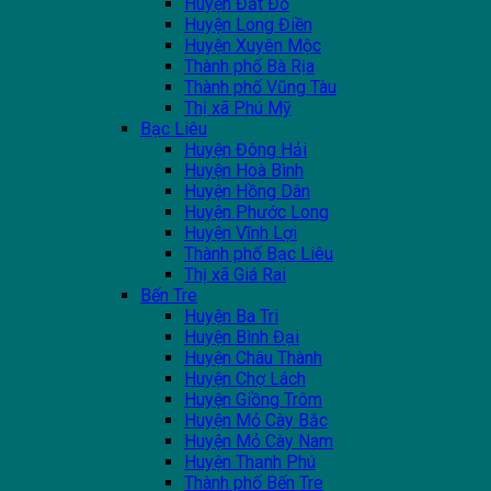
Huyện Đất Đỏ
Huyện Long Điền
Huyện Xuyên Mộc
Thành phố Bà Rịa
Thành phố Vũng Tàu
Thị xã Phú Mỹ
Bạc Liêu
Huyện Đông Hải
Huyện Hoà Bình
Huyện Hồng Dân
Huyện Phước Long
Huyện Vĩnh Lợi
Thành phố Bạc Liêu
Thị xã Giá Rai
Bến Tre
Huyện Ba Tri
Huyện Bình Đại
Huyện Châu Thành
Huyện Chợ Lách
Huyện Giồng Trôm
Huyện Mỏ Cày Bắc
Huyện Mỏ Cày Nam
Huyện Thạnh Phú
Thành phố Bến Tre