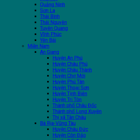
Quảng Ninh
Sơn La
Thái Bình
Thái Nguyên
Tuyên Quang
Vĩnh Phúc
Yên Bái
Miền Nam
An Giang
Huyện An Phú
Huyện Châu Phú
Huyện Châu Thành
Huyện Chợ Mới
Huyện Phú Tân
Huyện Thoại Sơn
Huyện Tịnh Biên
Huyện Tri Tôn
Thành phố Châu Đốc
Thành phố Long Xuyên
Thị xã Tân Châu
Bà Rịa-Vũng Tàu
Huyện Châu Đức
Huyện Côn Đảo