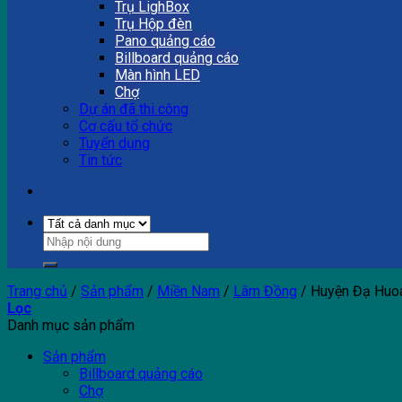
Trụ LighBox
Trụ Hộp đèn
Pano quảng cáo
Billboard quảng cáo
Màn hình LED
Chợ
Dự án đã thi công
Cơ cấu tổ chức
Tuyển dụng
Tin tức
Trang chủ
/
Sản phẩm
/
Miền Nam
/
Lâm Đồng
/
Huyện Đạ Huo
Lọc
Danh mục sản phẩm
Sản phẩm
Billboard quảng cáo
Chợ