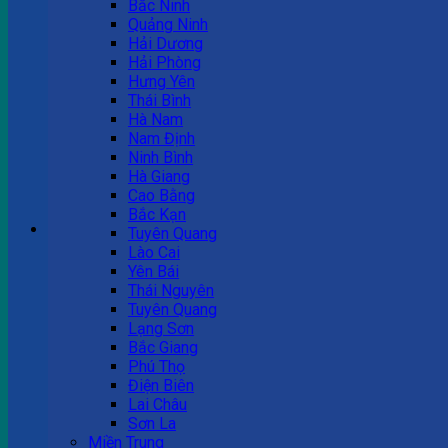
Bắc Ninh
Quảng Ninh
Tư vấn bán hàng
Hải Dương
Hải Phòng
0983 863 488
Hưng Yên
Thái Bình
Hà Nam
Nam Định
Hotline hỗ trợ
Ninh Bình
Hà Giang
0983 863 488
Cao Bằng
Bắc Kạn
Giỏ hàng
Tuyên Quang
Lào Cai
Chưa có sản phẩm trong giỏ hàng.
Yên Bái
Thái Nguyên
Tuyên Quang
Lạng Sơn
Bắc Giang
Phú Thọ
Điện Biên
Lai Châu
Sơn La
Miền Trung