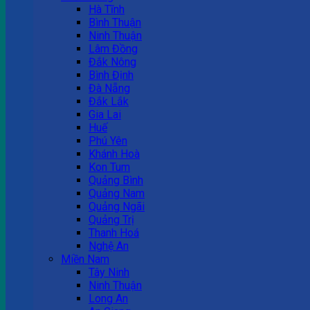
Hà Tĩnh
Bình Thuận
Ninh Thuận
Lâm Đồng
Đắk Nông
Bình Định
Đà Nẵng
Đắk Lắk
Gia Lai
Huế
Phú Yên
Khánh Hoà
Kon Tum
Quảng Bình
Quảng Nam
Quảng Ngãi
Quảng Trị
Thanh Hoá
Nghệ An
Miền Nam
Tây Ninh
Ninh Thuận
Long An