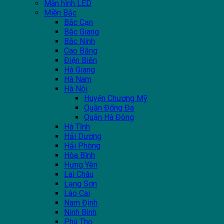
Màn hình LED
Miền Bắc
Bắc Cạn
Bắc Giang
Bắc Ninh
Cao Bằng
Điện Biên
Hà Giang
Hà Nam
Hà Nội
Huyện Chương Mỹ
Quận Đống Đa
Quận Hà Đông
Hà Tĩnh
Hải Dương
Hải Phòng
Hòa Bình
Hưng Yên
Lai Châu
Lạng Sơn
Lào Cai
Nam Định
Ninh Bình
Phú Thọ